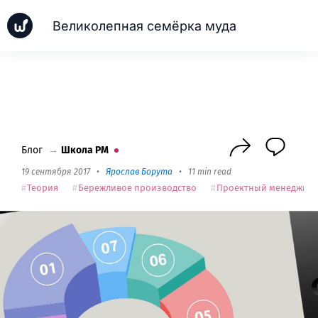
Великолепная семёрка муда
Новинки
Кейсы
Школа PM
Next
Блог
→
Школа PM
19 сентября 2017
•
Ярослав Борута
•
11 min read
Теория
Бережливое производство
Проектный менеджме