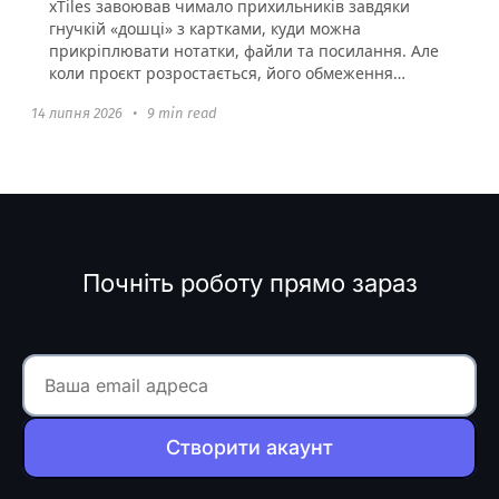
xTiles завоював чимало прихильників завдяки
гнучкій «дошці» з картками, куди можна
прикріплювати нотатки, файли та посилання. Але
коли проєкт розростається, його обмеження
стають очевидними: неглибока...
14 липня 2026
•
9 min read
Почніть роботу прямо зараз
Створити акаунт