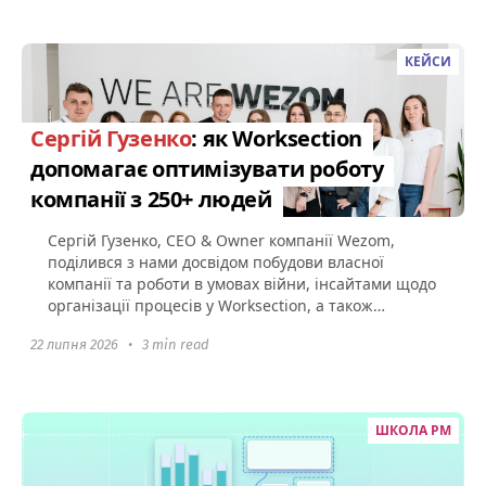
КЕЙСИ
Сергій Гузенко
: як Worksection
допомагає оптимізувати роботу
компанії з 250+ людей
Сергій Гузенко, CEO & Owner компанії Wezom,
поділився з нами досвідом побудови власної
компанії та роботи в умовах війни, інсайтами щодо
організації процесів у Worksection, а також
порадами щодо того...
22 липня 2026
•
3 min read
ШКОЛА PM