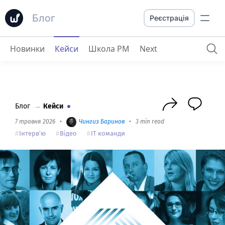
Блог
Реєстрація
Новинки
Кейси
Школа PM
Next
Prozorro
: Worksection допоміг нам вирішити всі проблеми з комунікацією
Блог
→
Кейси
7 травня 2026
•
Чингиз Баринов
•
3 min read
Інтерв'ю
Відео
IT команди