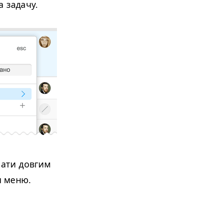
 задачу.
кати довгим
я меню.