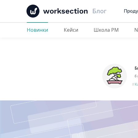
worksection
Блог
Проду
Новинки
Кейси
Школа PM
Канбан, керування статусами та 
Б
6
К