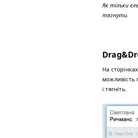
Як тільки ел
тягнути.
Drag&Dr
На сторінка
можливість п
і тягніть.