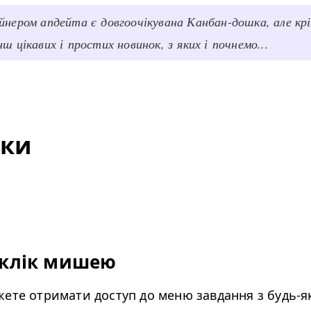
йнером апдейта є довгоочікувана Канбан-дошка, але крім
нш цікавих і простих новинок, з яких і почнемо...
ки
 клік мишею
жете отримати доступ до меню завдання з будь-я