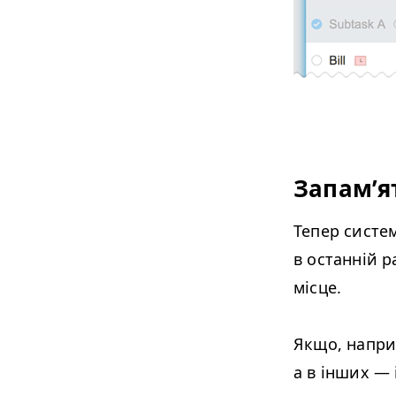
Запам’я
Тепер систем
в останній р
місце.
Якщо, напри
а в інших — 