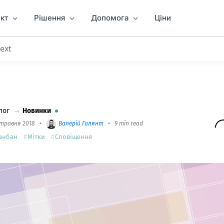
кт
Рішення
Допомога
Ціни
Next
автоматизація бізнес процесів
лог
→
Новинки
 травня 2018
•
Валерій Галянт
•
9 min read
анбан
Мітки
Сповіщення