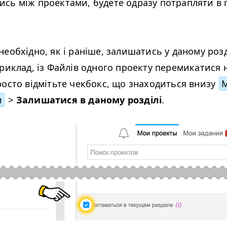
сь між проектами, будете одразу потрапляти в 
еобхідно, як і раніше, залишатись у даному розд
приклад, із Файлів одного проекту перемикатися
росто відмітьте чекбокс, що знаходиться внизу
и
>
Залишатися в даному розділі
.