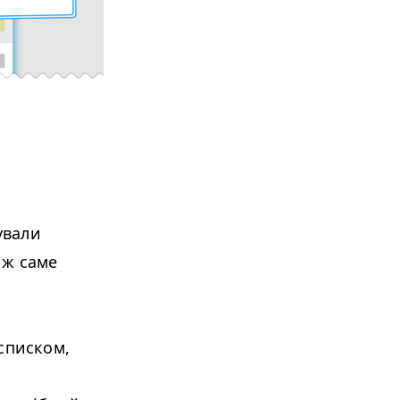
ували
 ж саме
списком,