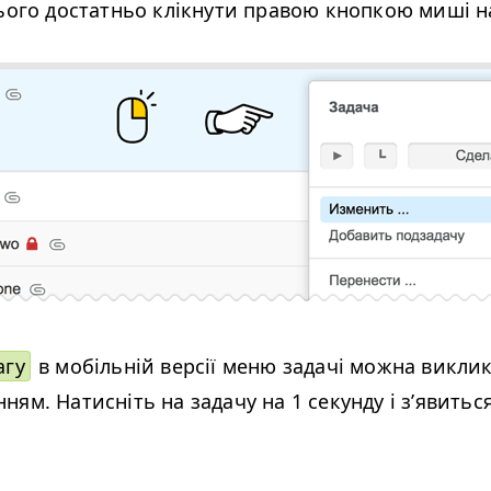
цього достатньо клікнути правою кнопкою миші на
агу
в мобільній версії меню задачі можна викли
ям. Натисніть на задачу на 1 секунду і з’явитьс