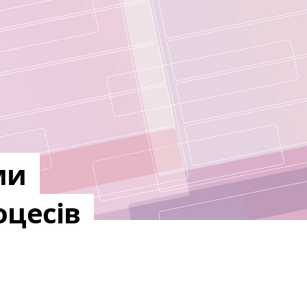
ми
оцесів