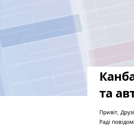
Канба
та ав
Привіт, Друзі
Раді повідо