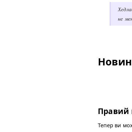
Хедла
не ме
Новин
Правий
Тепер ви мо