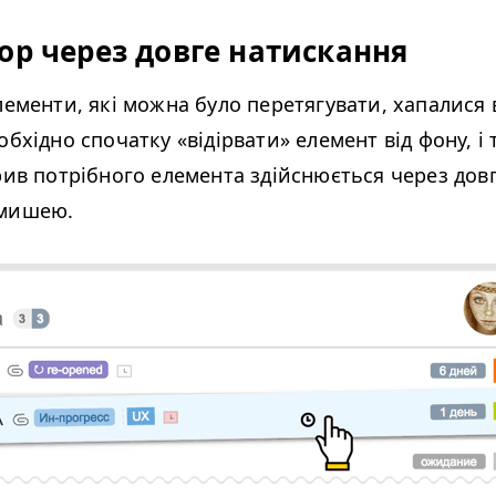
op через довге натискання
лементи, які можна було перетягувати, хапалися в
обхідно спочатку «відірвати» елемент від фону, і 
рив потрібного елемента здійснюється через дов
 мишею.