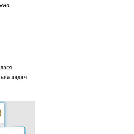
ожна
илася
лька задач