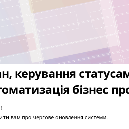
н, керування статуса
томатизація бізнес пр
!
мити вам про чергове оновлення системи.