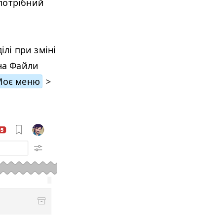
потрібний
ілі при зміні
 на Файли
Моє меню
>