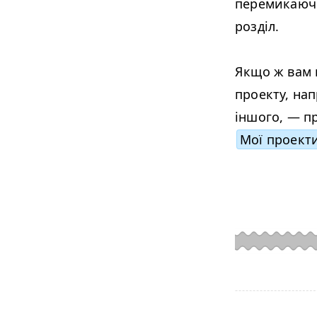
перемикаючи
розділ.
Якщо ж вам н
проекту, на
іншого, — п
Мої проект