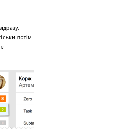
ідразу.
тільки потім
ге