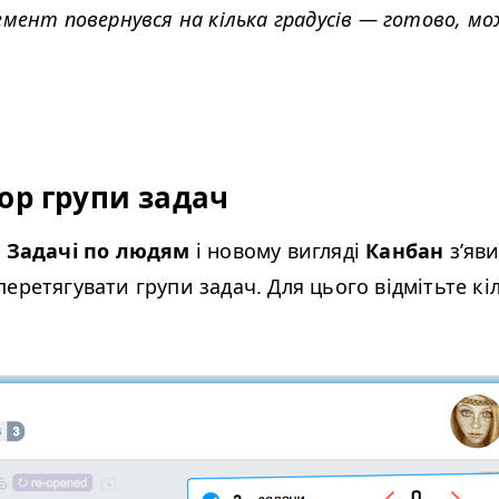
емент повернувся на кілька градусів — готово, м
op групи задач
х
Задачі по людям
і новому вигляді
Канбан
з’яв
еретягувати групи задач. Для цього відмітьте кі