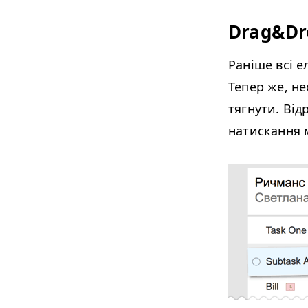
Drag&Dr
Раніше всі е
Тепер же, не
тягнути. Від
натискання