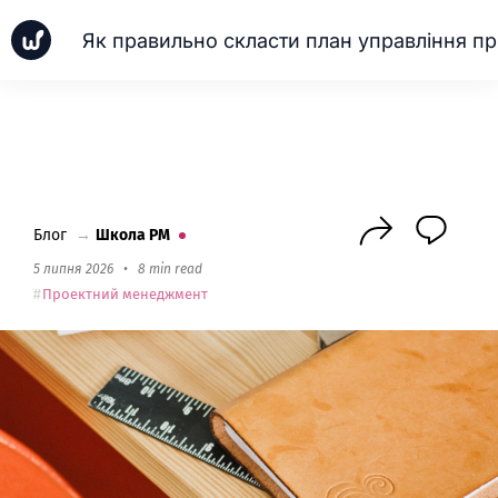
Як
Новинки
Кейси
Школа PM
Next
Блог
→
Школа PM
5 липня 2026
•
8 min read
Проектний менеджмент