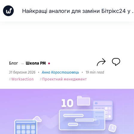
Найкращі аналоги для 
Новинки
Кейси
Школа PM
Next
Блог
→
Школа PM
31 березня 2026
•
Анна Коросташовець
•
19 min read
Worksection
Проектний менеджмент