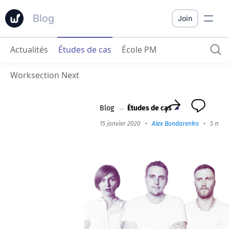
Blog
Join
Actualités
Études de cas
École PM
Volta One
: La puissance de Worksection réside dans la personnalisation flexible.
Worksection Next
Blog
→
Études de cas
15 janvier 2020
•
Alex Bondarenko
•
5 min 