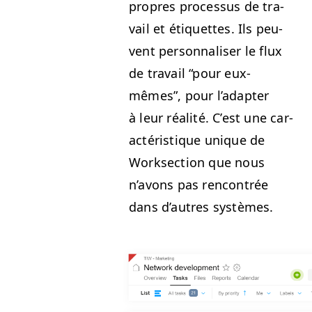
pro­pres proces­sus de tra­
vail et éti­quettes. Ils peu­
vent per­son­nalis­er le flux
de tra­vail
“
pour eux-
mêmes”, pour l’adapter
à leur réal­ité. C’est une car­
ac­téris­tique unique de
Work­sec­tion que nous
n’avons pas ren­con­trée
dans d’autres systèmes.