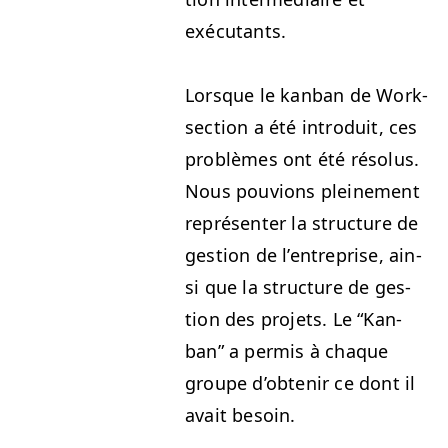
exécutants.
Lorsque le kan­ban de Work­
sec­tion a été intro­duit, ces
prob­lèmes ont été réso­lus.
Nous pou­vions pleine­ment
représen­ter la struc­ture de
ges­tion de l’en­tre­prise, ain­
si que la struc­ture de ges­
tion des pro­jets. Le
“
Kan­
ban” a per­mis à chaque
groupe d’obtenir ce dont il
avait besoin.