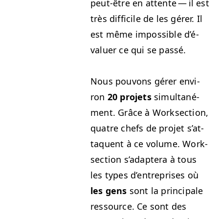
peut-être en attente — il est
très dif­fi­cile de les gér­er. Il
est même impos­si­ble d’é­
val­uer ce qui se passé.
Nous pou­vons gér­er env­i­
ron
20 pro­jets
simul­tané­
ment. Grâce à Work­sec­tion,
qua­tre chefs de pro­jet s’at­
taque­nt à ce vol­ume. Work­
sec­tion s’adaptera à tous
les types d’en­tre­pris­es où
les gens
sont la prin­ci­pale
ressource. Ce sont des