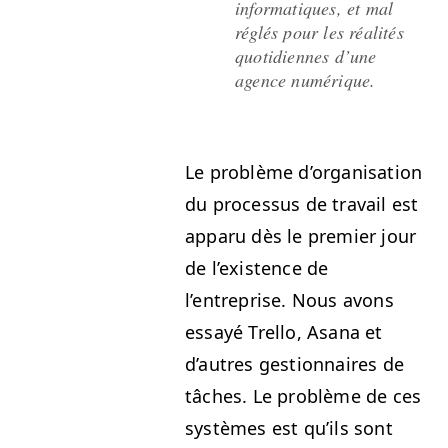
infor­ma­tiques, et mal
réglés pour les réal­ités
quo­ti­di­ennes d’une
agence numérique.
Le prob­lème d’or­gan­i­sa­tion
du proces­sus de tra­vail est
apparu dès le pre­mier jour
de l’existence de
l’entreprise. Nous avons
essayé Trel­lo, Asana et
d’autres ges­tion­naires de
tâch­es. Le prob­lème de ces
sys­tèmes est qu’ils sont