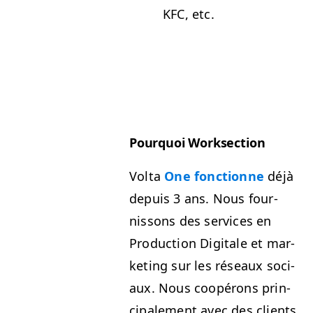
KFC
, etc.
Pourquoi Work­sec­tion
Vol­ta
One fonc­tionne
déjà
depuis 3 ans. Nous four­
nissons des ser­vices en
Pro­duc­tion Dig­i­tale et mar­
ket­ing sur les réseaux soci­
aux. Nous coopérons prin­
ci­pale­ment avec des clients