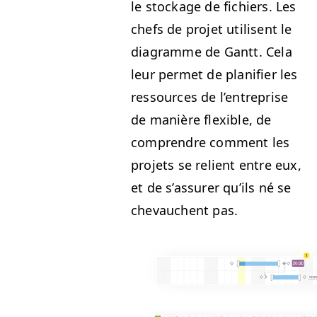
le stock­age de fichiers. Les
chefs de pro­jet utilisent le
dia­gramme de Gantt. Cela
leur per­met de plan­i­fi­er les
ressources de l’entreprise
de manière flex­i­ble, de
com­pren­dre com­ment les
pro­jets se relient entre eux,
et de s’assurer qu’ils né se
chevauchent pas.