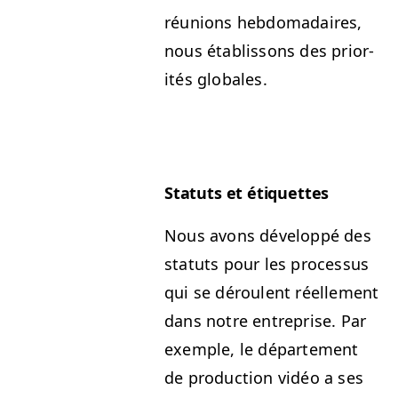
réu­nions heb­do­madaires,
nous étab­lis­sons des pri­or­
ités globales.
Statuts et étiquettes
Nous avons dévelop­pé des
statuts pour les proces­sus
qui se déroulent réelle­ment
dans notre entre­prise. Par
exem­ple, le départe­ment
de pro­duc­tion vidéo a ses