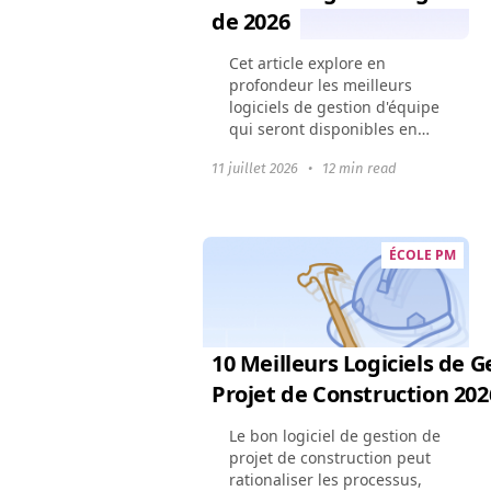
de 2026
Cet article explore en
profondeur les meilleurs
logiciels de gestion d'équipe
qui seront disponibles en
2024. Il montre comment ces
11 juillet 2026
•
12 min read
outils peuvent changer la
dynamique d'une équipe,
améliorer la collaboration...
ÉCOLE PM
10 Meilleurs Logiciels de G
Projet de Construction 202
Le bon logiciel de gestion de
projet de construction peut
rationaliser les processus,