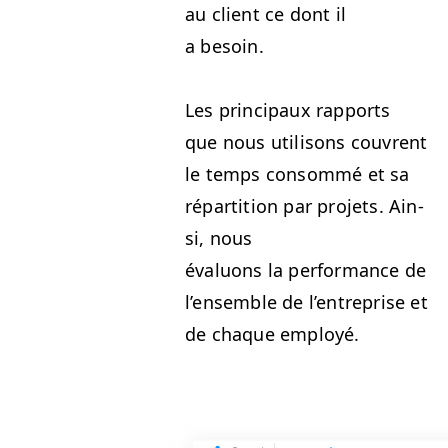
au client ce dont il
a besoin.
Les prin­ci­paux rap­ports
que nous util­isons cou­vrent
le temps con­som­mé et sa
répar­ti­tion par pro­jets. Ain­
si, nous
éval­u­ons la per­for­mance de
l’ensem­ble de l’en­tre­prise et
de chaque employé.