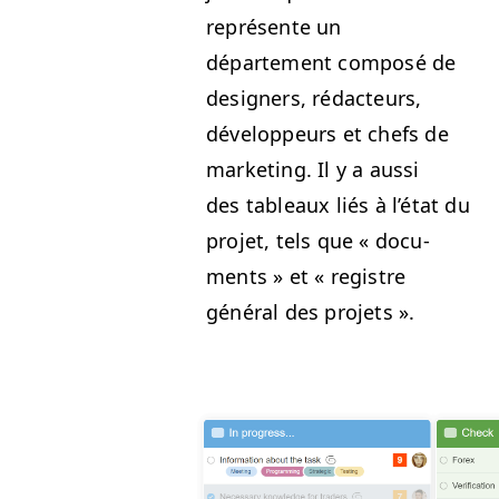
représente un
départe­ment com­posé de
design­ers, rédac­teurs,
développeurs et chefs de
mar­ket­ing. Il y a aussi
des tableaux liés à l’é­tat du
pro­jet, tels que « doc­u­
ments » et « reg­istre
général des projets ».