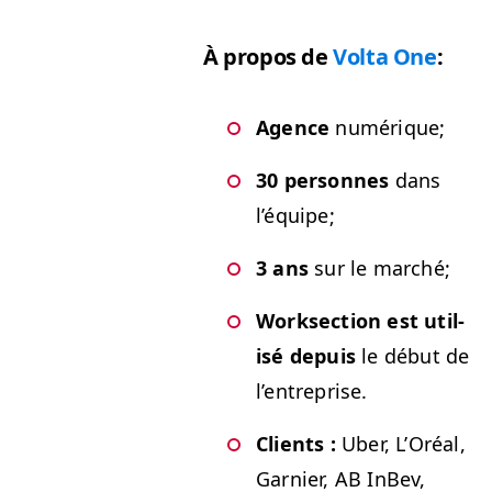
À pro­pos de
Vol­ta One
:
Agence
numérique;
30 per­son­nes
dans
l’équipe;
3 ans
sur le marché;
Work­sec­tion est util­
isé depuis
le début de
l’entreprise.
Clients :
Uber, L’Oréal,
Gar­nier,
AB
InBev,