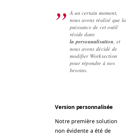
À un cer­tain moment,
nous avons réal­isé que la
puis­sance de cet out­il
réside dans
la per­son­nal­i­sa­tion
, et
nous avons décidé de
mod­i­fi­er Work­sec­tion
pour répon­dre à nos
besoins.
Ver­sion personnalisée
Notre pre­mière solu­tion
non évi­dente a été de