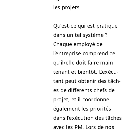
les projets.
Qu’est-ce qui est pra­tique
dans un tel sys­tème ?
Chaque employé de
l’entreprise com­prend ce
qu’il/elle doit faire main­
tenant et bien­tôt. L’exé­cu­
tant peut obtenir des tâch­
es de dif­férents chefs de
pro­jet, et il coor­donne
égale­ment les pri­or­ités
dans l’exé­cu­tion des tâch­es
avec les
PM
. Lors de nos