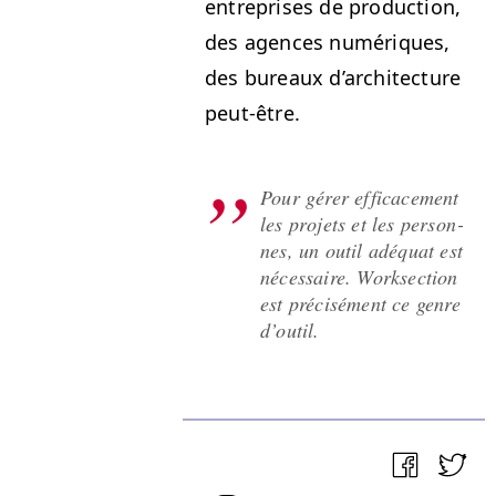
entre­pris­es de pro­duc­tion,
des agences numériques,
des bureaux d’ar­chi­tec­ture
peut-être.
Pour gér­er effi­cace­ment
les pro­jets et les per­son­
nes, un out­il adéquat est
néces­saire. Work­sec­tion
est pré­cisé­ment ce genre
d’outil.