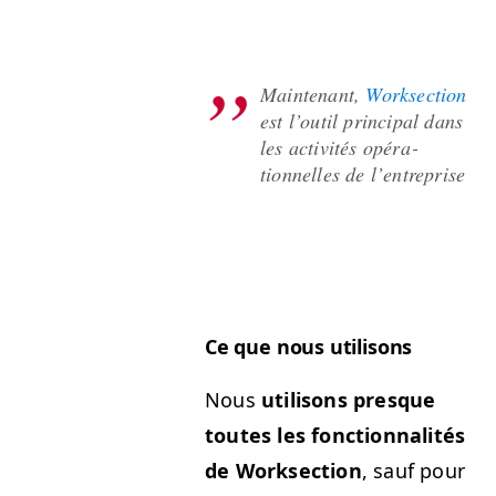
Main­tenant,
Work­sec­tion
est l’outil prin­ci­pal dans
les activ­ités opéra­
tionnelles de l’entreprise
Ce que nous utilisons
Nous
util­isons presque
toutes les fonc­tion­nal­ités
de Work­sec­tion
, sauf pour