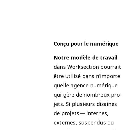
Conçu pour le numérique
Notre mod­èle de tra­vail
dans Work­sec­tion pour­rait
être util­isé dans n’im­porte
quelle agence numérique
qui gère de nom­breux pro­
jets. Si plusieurs dizaines
de pro­jets — internes,
externes, sus­pendus ou