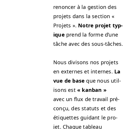
renon­cer à la ges­tion des
pro­jets dans la sec­tion «
Pro­jets ».
Notre pro­jet typ­
ique
prend la forme d’une
tâche avec des sous-tâches.
Nous divi­sons nos pro­jets
en externes et internes.
La
vue de base
que nous util­
isons est
« kan­ban »
avec un flux de tra­vail pré­
conçu, des statuts et des
éti­quettes guidant le pro­
jet. Chaque tableau