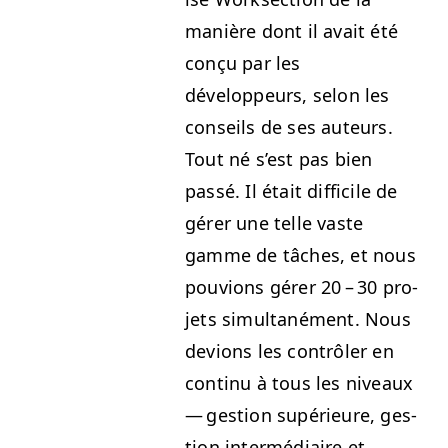
manière dont il avait été
conçu par les
développeurs, selon les
con­seils de ses auteurs.
Tout né s’est pas bien
passé. Il était dif­fi­cile de
gér­er une telle vaste
gamme de tâch­es, et nous
pou­vions gér­er 20 – 30 pro­
jets simul­tané­ment. Nous
devions les con­trôler en
con­tinu à tous les niveaux
— ges­tion supérieure, ges­
tion inter­mé­di­aire et