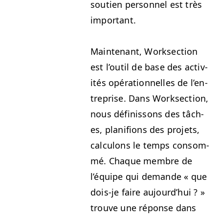
sou­tien per­son­nel est très
important.
Main­tenant, Work­sec­tion
est l’outil de base des activ­
ités opéra­tionnelles de l’en­
tre­prise. Dans Work­sec­tion,
nous définis­sons des tâch­
es, plan­i­fions des pro­jets,
cal­cu­lons le temps con­som­
mé. Chaque mem­bre de
l’équipe qui demande « que
dois-je faire aujour­d’hui ? »
trou­ve une réponse dans