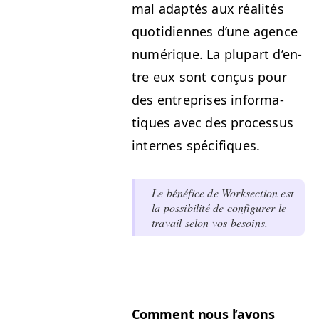
mal adap­tés aux réal­ités
quo­ti­di­ennes d’une agence
numérique. La plu­part d’en­
tre eux sont conçus pour
des entre­pris­es infor­ma­
tiques avec des proces­sus
internes spécifiques.
Le béné­fice de Work­sec­tion est
la pos­si­bil­ité de con­fig­ur­er le
tra­vail selon vos besoins.
Com­ment nous l’avons