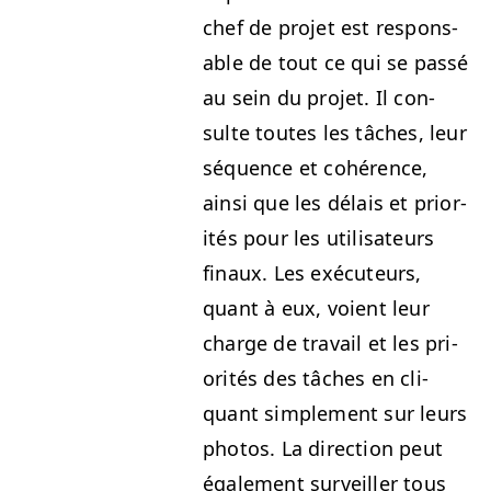
chef de pro­jet est respon­s­
able de tout ce qui se passé
au sein du pro­jet. Il con­
sulte toutes les tâch­es, leur
séquence et cohérence,
ain­si que les délais et pri­or­
ités pour les util­isa­teurs
fin­aux. Les exé­cu­teurs,
quant à eux, voient leur
charge de tra­vail et les pri­
or­ités des tâch­es en cli­
quant sim­ple­ment sur leurs
pho­tos. La direc­tion peut
égale­ment sur­veiller tous