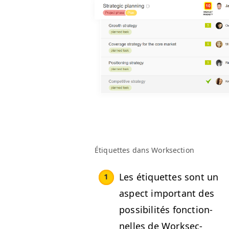
Éti­quettes dans Worksection
Les éti­quettes sont un
aspect impor­tant des
pos­si­bil­ités fonc­tion­
nelles de Work­sec­