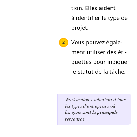
tion. Elles aident
à iden­ti­fi­er le type de
projet.
Vous pou­vez égale­
ment utilis­er des éti­
quettes pour indi­quer
le statut de la tâche.
Work­sec­tion s’adaptera à tous
les types d’en­tre­pris­es où
les gens sont la prin­ci­pale
ressource