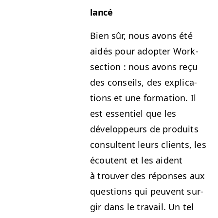
lancé
Bien sûr, nous avons été
aidés pour adopter Work­
sec­tion : nous avons reçu
des con­seils, des expli­ca­
tions et une for­ma­tion. Il
est essen­tiel que les
développeurs de pro­duits
con­sul­tent leurs clients, les
écoutent et les aident
à trou­ver des répons­es aux
ques­tions qui peu­vent sur­
gir dans le tra­vail. Un tel