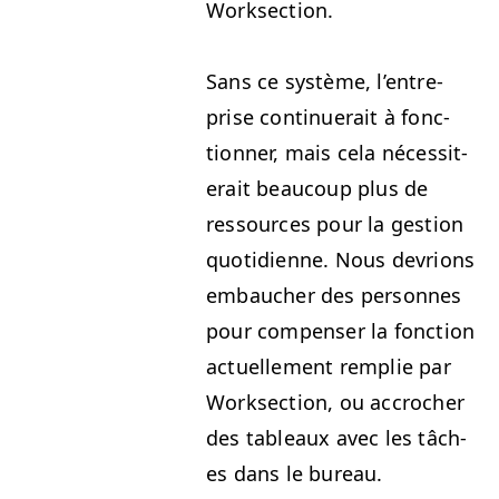
Worksection.
Sans ce sys­tème, l’en­tre­
prise con­tin­uerait à fonc­
tion­ner, mais cela néces­sit­
erait beau­coup plus de
ressources pour la ges­tion
quo­ti­di­enne. Nous devri­ons
embauch­er des per­son­nes
pour com­penser la fonc­tion
actuelle­ment rem­plie par
Work­sec­tion, ou accrocher
des tableaux avec les tâch­
es dans le bureau.