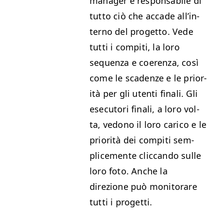
man­ag­er è respon­s­abile di
tut­to ciò che accade all’in­
ter­no del prog­et­to. Vede
tut­ti i com­pi­ti, la loro
sequen­za e coeren­za, così
come le sca­den­ze e le pri­or­
ità per gli uten­ti finali. Gli
ese­cu­tori finali, a loro vol­
ta, vedono il loro cari­co e le
pri­or­ità dei com­pi­ti sem­
plice­mente clic­can­do sulle
loro foto. Anche la
direzione può mon­i­torare
tut­ti i progetti.