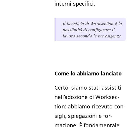
interni specifici.
Il ben­efi­cio di Work­sec­tion è la
pos­si­bil­ità di con­fig­u­rare il
lavoro sec­on­do le tue esigenze.
Come lo abbi­amo lanciato
Cer­to, siamo sta­ti assis­ti­ti
nel­l’adozione di Work­sec­
tion: abbi­amo rice­vu­to con­
sigli, spie­gazioni e for­
mazione. È fon­da­men­tale