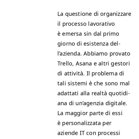
La ques­tione di orga­niz­zare
il proces­so lavo­ra­ti­vo
è emer­sa sin dal pri­mo
giorno di esisten­za del­
l’azien­da. Abbi­amo prova­to
Trel­lo, Asana e altri gestori
di attiv­ità. Il prob­le­ma di
tali sis­te­mi è che sono mal
adat­tati alla realtà quo­tid­i­
ana di un’a­gen­zia dig­i­tale.
La mag­gior parte di essi
è per­son­al­iz­za­ta per
aziende
IT
con pro­ces­si