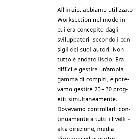
All’inizio, abbi­amo uti­liz­za­to
Work­sec­tion nel modo in
cui era con­cepi­to dagli
svilup­pa­tori, sec­on­do i con­
sigli dei suoi autori. Non
tut­to è anda­to lis­cio. Era
dif­fi­cile gestire un’ampia
gam­ma di com­pi­ti, e pote­
va­mo gestire 20 – 30 prog­
et­ti simul­tane­a­mente.
Dove­va­mo con­trol­lar­li con­
tin­u­a­mente a tut­ti i liv­el­li –
alta direzione, media
direzione ed esecutori.