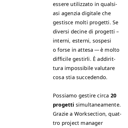
essere uti­liz­za­to in qual­si­
asi agen­zia dig­i­tale che
gestisce molti prog­et­ti. Se
diver­si decine di prog­et­ti –
interni, esterni, sospe­si
o forse in atte­sa — è molto
dif­fi­cile gestir­li. È addirit­
tura impos­si­bile val­utare
cosa stia succedendo.
Pos­si­amo gestire cir­ca
20
prog­et­ti
simul­tane­a­mente.
Gra­zie a Work­sec­tion, quat­
tro project man­ag­er