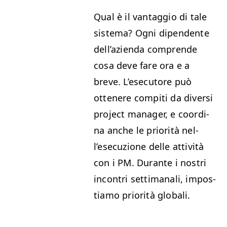
Qual è il van­tag­gio di tale
sis­tema? Ogni dipen­dente
del­l’azien­da com­prende
cosa deve fare ora e a
breve. L’ese­cu­tore può
ottenere com­pi­ti da diver­si
project man­ag­er, e coor­di­
na anche le pri­or­ità nel­
l’ese­cuzione delle attiv­ità
con i
PM
. Durante i nos­tri
incon­tri set­ti­manali, impos­
ti­amo pri­or­ità globali.