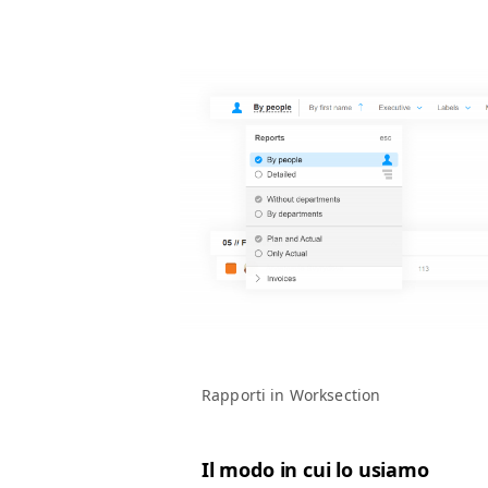
Rap­por­ti in Worksection
Il modo in cui lo usiamo