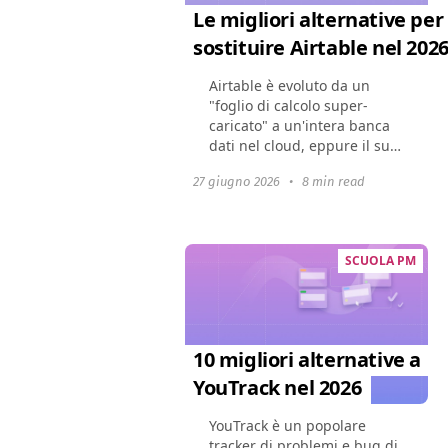
Le migliori alternative per
sostituire Airtable nel 202
Airtable è evoluto da un
"foglio di calcolo super-
caricato" a un'intera banca
dati nel cloud, eppure il suo
set di funzionalità in
27 giugno 2026
•
8 min read
espansione ha fatto crescere
i prezzi. Molte aziende ora si
trovano di...
SCUOLA PM
10 migliori alternative a
YouTrack nel 2026
YouTrack è un popolare
tracker di problemi e bug di