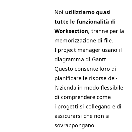
Noi
uti­lizzi­amo qua­si
tutte le fun­zion­al­ità di
Work­sec­tion
, tranne per la
mem­o­riz­zazione di file.
I project man­ag­er usano il
dia­gram­ma di Gantt.
Questo con­sente loro di
piani­fi­care le risorse del­
l’azien­da in modo flessibile,
di com­pren­dere come
i prog­et­ti si col­legano e di
assi­cu­rar­si che non si
sovrappongano.