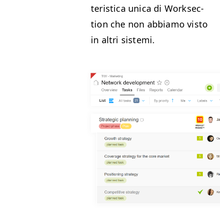
ter­is­ti­ca uni­ca di Work­sec­
tion che non abbi­amo vis­to
in altri sistemi.