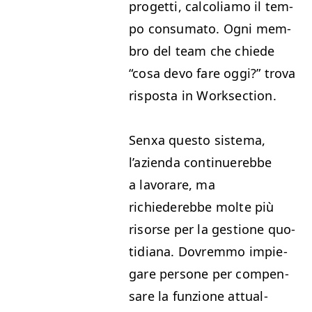
prog­et­ti, cal­co­l­iamo il tem­
po con­suma­to. Ogni mem­
bro del team che chiede
“
cosa devo fare oggi?” tro­va
rispos­ta in Worksection.
Senxa questo sis­tema,
l’azien­da con­tin­uerebbe
a lavo­rare, ma
richiederebbe molte più
risorse per la ges­tione quo­
tid­i­ana. Dovrem­mo imp­ie­
gare per­sone per com­pen­
sare la fun­zione attual­