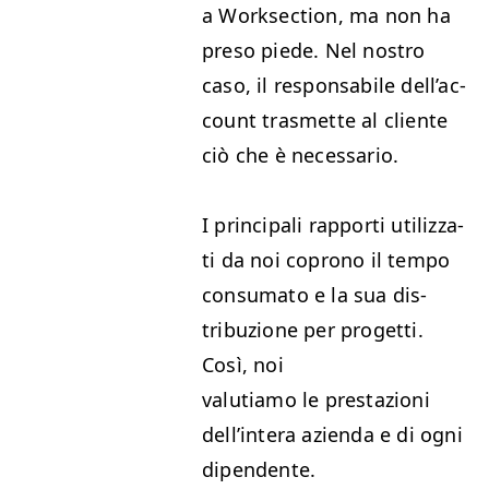
a Work­sec­tion, ma non ha
pre­so piede. Nel nos­tro
caso, il respon­s­abile del­l’ac­
count trasmette al cliente
ciò che è necessario.
I prin­ci­pali rap­por­ti uti­liz­za­
ti da noi coprono il tem­po
con­suma­to e la sua dis­
tribuzione per prog­et­ti.
Così, noi
valu­ti­amo le prestazioni
del­l’in­tera azien­da e di ogni
dipendente.