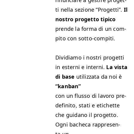
ti nel­la sezione
“
Prog­et­ti”.
Il
nos­tro prog­et­to tipi­co
prende la for­ma di un com­
pi­to con sotto-compiti.
Dividi­amo i nos­tri prog­et­ti
in esterni e interni.
La vista
di base
uti­liz­za­ta da noi è
“
kan­ban”
con un flus­so di lavoro pre­
defini­to, sta­ti e etichette
che guidano il prog­et­to.
Ogni bacheca rap­p­re­sen­
ta un