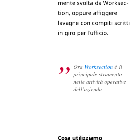
mente svol­ta da Work­sec­
tion, oppure affig­gere
lavagne con com­pi­ti scrit­ti
in giro per l’ufficio.
Ora
Work­sec­tion
è il
prin­ci­pale stru­men­to
nelle attiv­ità oper­a­tive
dell’azienda
Cosa uti­lizzi­amo