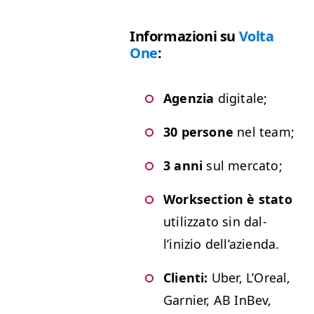
Infor­mazioni su
Vol­ta
One
:
Agen­zia
digitale;
30 per­sone
nel team;
3 anni
sul mercato;
Work­sec­tion è sta­to
uti­liz­za­to sin dal­
l’inizio dell’azienda.
Cli­en­ti:
Uber, L’Oreal,
Gar­nier,
AB
InBev,