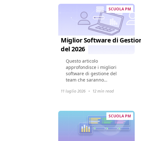
SCUOLA PM
Miglior Software di Gesti
del 2026
Questo articolo
approfondisce i migliori
software di gestione del
team che saranno
disponibili nel 2024. Mostra
11 luglio 2026
•
12 min read
come questi strumenti
possano cambiare la
dinamica di un team,
migliorare la
SCUOLA PM
collaborazione...