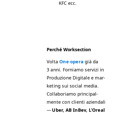
KFC
ecc.
Per­ché Worksection
Vol­ta
One opera
già da
3 anni. For­ni­amo servizi in
Pro­duzione Dig­i­tale e mar­
ket­ing sui social media.
Col­la­bo­ri­amo prin­ci­pal­
mente con cli­en­ti azien­dali
—
Uber,
AB
InBev, L’Oreal