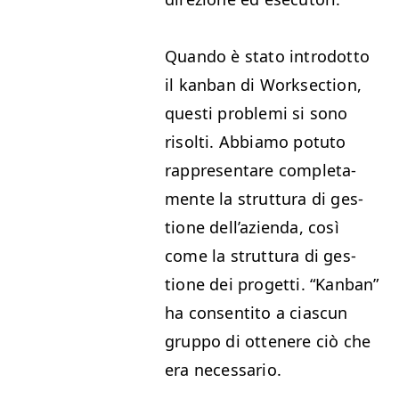
Quan­do è sta­to introdot­to
il kan­ban di Work­sec­tion,
questi prob­le­mi si sono
risolti. Abbi­amo potu­to
rap­p­re­sentare com­ple­ta­
mente la strut­tura di ges­
tione del­l’azien­da, così
come la strut­tura di ges­
tione dei prog­et­ti.
“
Kan­ban”
ha con­sen­ti­to a cias­cun
grup­po di ottenere ciò che
era necessario.