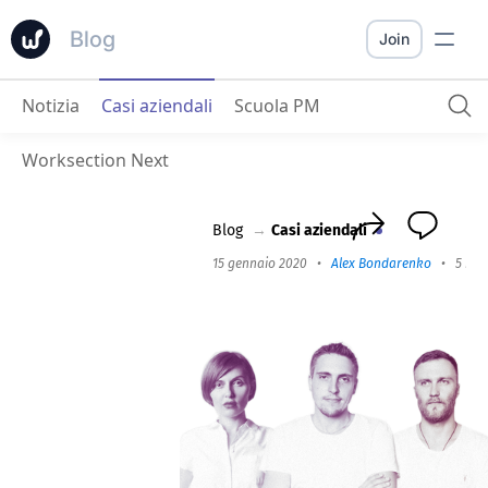
Blog
Join
Notizia
Casi aziendali
Scuola PM
Volta Uno
: Il Potere di Worksection È nella Personalizzazione Flessibile
Worksection Next
Blog
→
Casi aziendali
15 gennaio 2020
•
Alex Bondarenko
•
5 min