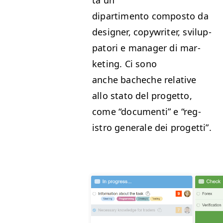
dipar­ti­men­to com­pos­to da
design­er, copy­writer, svilup­
pa­tori e man­ag­er di mar­
ket­ing. Ci sono
anche bacheche rel­a­tive
allo sta­to del prog­et­to,
come
“
doc­u­men­ti” e
“
reg­
istro gen­erale dei progetti”.