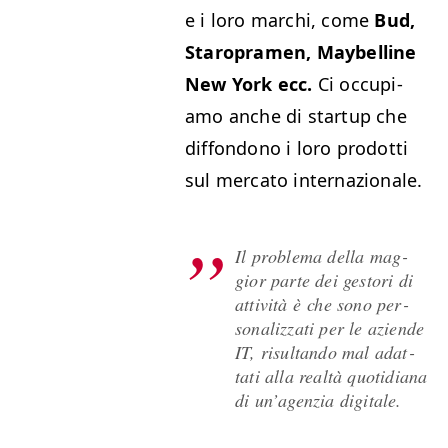
e i loro marchi, come
Bud,
Staro­pra­men, May­belline
New York ecc.
Ci occu­pi­
amo anche di start­up che
dif­fon­dono i loro prodot­ti
sul mer­ca­to internazionale.
Il prob­le­ma del­la mag­
gior parte dei gestori di
attiv­ità è che sono per­
son­al­iz­za­ti per le aziende
IT
, risul­tan­do mal adat­
tati alla realtà quo­tid­i­ana
di un’a­gen­zia digitale.