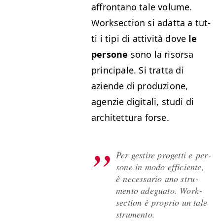
affrontano tale vol­ume.
Work­sec­tion si adat­ta a tut­
ti i tipi di attiv­ità dove
le
per­sone
sono la risor­sa
prin­ci­pale. Si trat­ta di
aziende di pro­duzione,
agen­zie dig­i­tali, stu­di di
architet­tura forse.
Per gestire prog­et­ti e per­
sone in modo effi­ciente,
è nec­es­sario uno stru­
men­to adegua­to. Work­
sec­tion è pro­prio un tale
strumento.