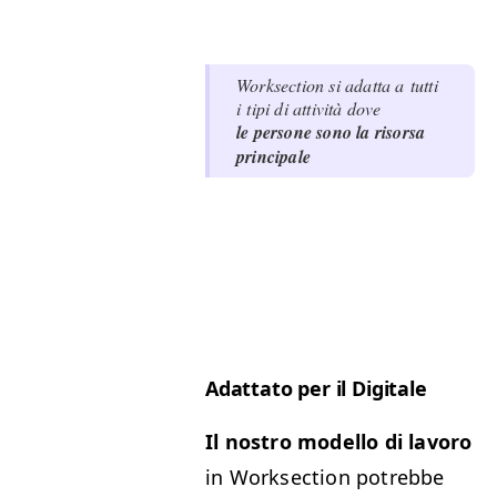
Work­sec­tion si adat­ta a tut­ti
i tipi di attiv­ità dove
le per­sone sono la risor­sa
principale
Adat­ta­to per il Digitale
Il nos­tro mod­el­lo di lavoro
in Work­sec­tion potrebbe