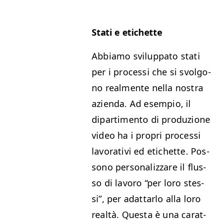
Sta­ti e etichette
Abbi­amo svilup­pa­to sta­ti
per i pro­ces­si che si svol­go­
no real­mente nel­la nos­tra
azien­da. Ad esem­pio, il
dipar­ti­men­to di pro­duzione
video ha i pro­pri pro­ces­si
lavo­ra­tivi ed etichette. Pos­
sono per­son­al­iz­zare il flus­
so di lavoro
“
per loro stes­
si”, per adat­tar­lo alla loro
realtà. Ques­ta è una carat­