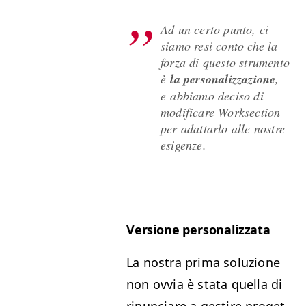
Ad un cer­to pun­to, ci
siamo resi con­to che la
forza di questo stru­men­to
è
la per­son­al­iz­zazione
,
e abbi­amo deciso di
mod­i­fi­care Work­sec­tion
per adat­tar­lo alle nos­tre
esigenze.
Ver­sione personalizzata
La nos­tra pri­ma soluzione
non ovvia è sta­ta quel­la di
rin­un­cia­re a gestire prog­et­