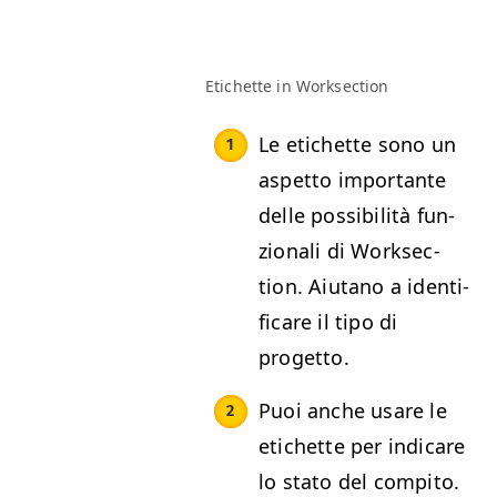
Etichette in Worksection
Le etichette sono un
aspet­to impor­tante
delle pos­si­bil­ità fun­
zion­ali di Work­sec­
tion. Aiu­tano a iden­ti­
fi­care il tipo di
progetto.
Puoi anche usare le
etichette per indi­care
lo sta­to del compito.