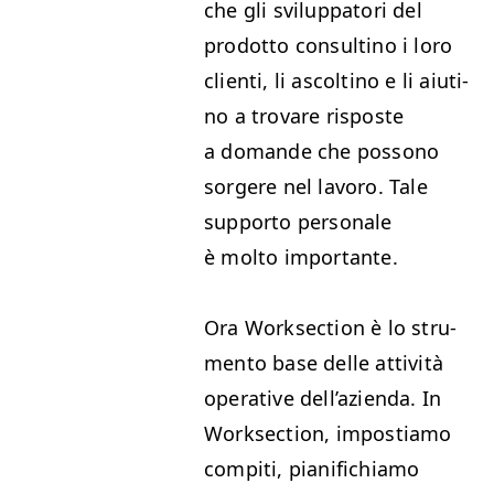
che gli svilup­pa­tori del
prodot­to con­sulti­no i loro
cli­en­ti, li ascolti­no e li aiuti­
no a trovare risposte
a domande che pos­sono
sorg­ere nel lavoro. Tale
sup­por­to per­son­ale
è molto importante.
Ora Work­sec­tion è lo stru­
men­to base delle attiv­ità
oper­a­tive del­l’azien­da. In
Work­sec­tion, impos­ti­amo
com­pi­ti, piani­fichi­amo