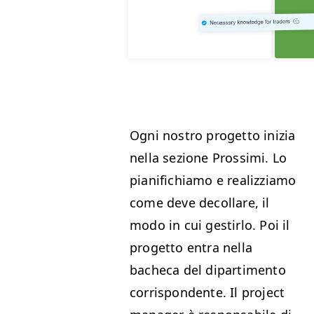
Ogni nos­tro prog­et­to inizia
nel­la sezione Prossi­mi. Lo
piani­fichi­amo e real­izzi­amo
come deve decol­lare, il
modo in cui gestir­lo. Poi il
prog­et­to entra nel­la
bacheca del dipar­ti­men­to
cor­rispon­dente. Il project