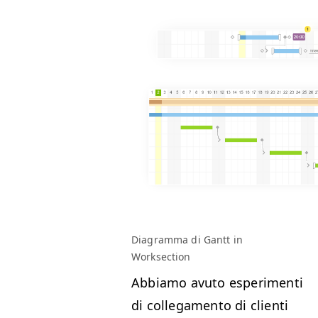
Dia­gram­ma di Gantt in
Worksection
Abbi­amo avu­to esper­i­men­ti
di col­lega­men­to di cli­en­ti