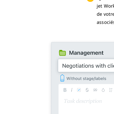
jet Work
de votre
asso­cié