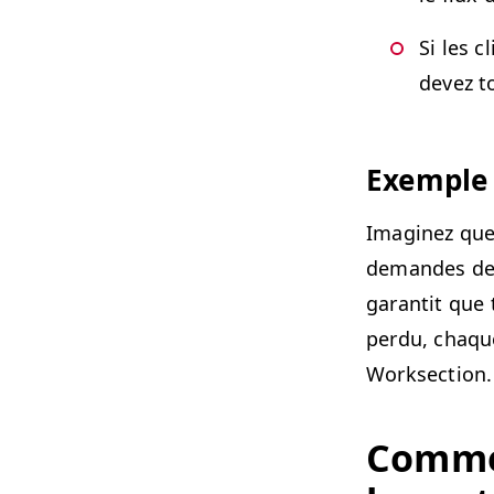
Si les c
devez t
Exem­ple
Imag­inez que
deman­des de 
garan­tit que
per­du, chaq
Worksection.
Com­me