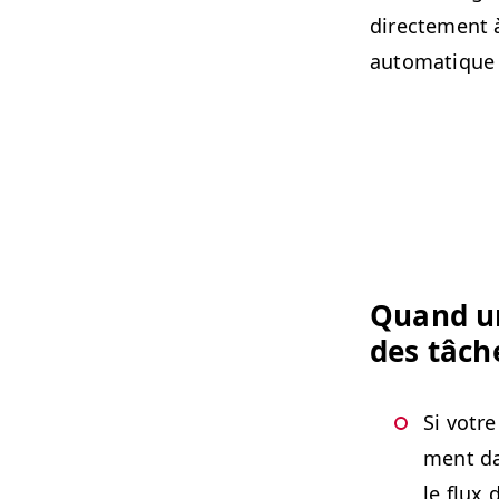
directe­ment à
automa­tique
Quand un
des tâch
Si votre
ment da
le flux 