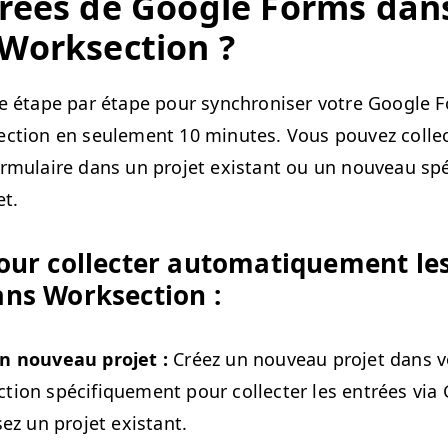
trées de Google Forms dan
t Worksection ?
e étape par étape pour syn­chro­nis­er votre Google 
ec­tion en seule­ment 10 min­utes. Vous pou­vez col­le
­mu­laire dans un pro­jet exis­tant ou un nou­veau spé
et.
our col­lecter automa­tique­ment le
ns Worksection :
n nou­veau pro­jet :
Créez un nou­veau pro­jet dans 
­tion spé­ci­fique­ment pour col­lecter les entrées vi
sez un pro­jet existant.