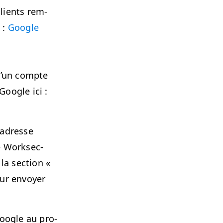
clients rem­
 :
Google
 d’un compte
Google ici :
’adresse
 Work­sec­
la sec­tion «
our envoy­er
oogle au pro­