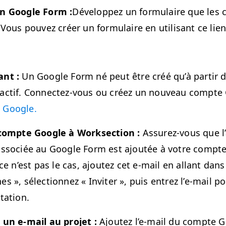
n Google Form :
Développez un for­mu­laire que les 
 Vous pou­vez créer un for­mu­laire en util­isant ce lien
ant :
Un
Google Form né peut être créé qu’à par­tir
act­if. Con­nectez-vous ou créez un nou­veau compte 
 Google.
 compte Google à Work­sec­tion :
Assurez-vous que l
asso­ciée au Google Form est ajoutée à votre compte
 ce n’est pas le cas, ajoutez cet e‑mail en allant dans 
nes », sélec­tion­nez « Inviter », puis entrez l’e-mail p
tation.
 un e‑mail au pro­jet :
Ajoutez l’e-mail du compte G