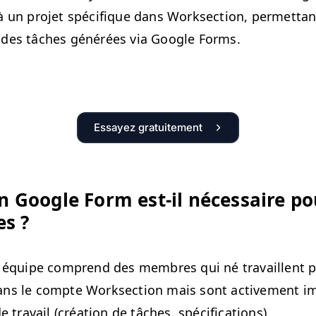
 un pro­jet spé­ci­fique dans Work­sec­tion, per­me­t­tant
 des tâch­es générées via Google Forms.
Essayez gratuitement
 Google Form est-il néces­saire po
es ?
 équipe com­prend des mem­bres qui né tra­vail­lent p
ns le compte Work­sec­tion mais sont active­ment i
de tra­vail (créa­tion de tâch­es, spécifications).