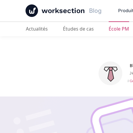
worksection
Blog
Produi
Actualités
Études de cas
École PM
Collecte de tâches dans Worksecti
B
2
G