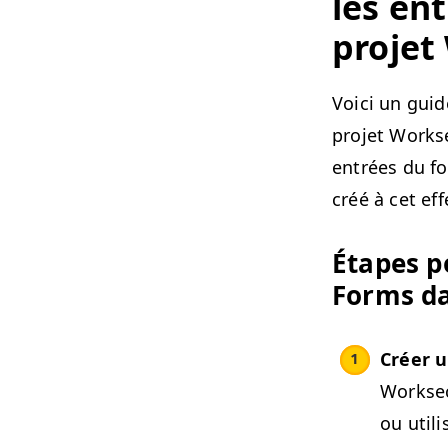
les en
pro­je
Voici un guid
pro­jet Work­s
entrées du for
créé à cet eff
Étapes p
Forms da
Créer u
Work­sec
ou utili