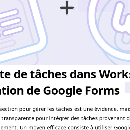
cte de tâches dans Work
sation de Google Forms
­sec­tion pour gér­er les tâch­es est une évi­dence, mais
trans­par­ente pour inté­gr­er des tâch­es provenant 
e­ment. Un moyen effi­cace con­siste à utilis­er Googl