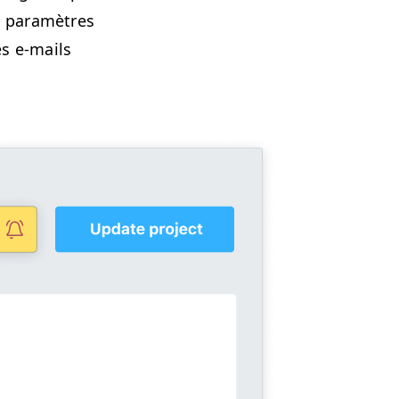
es paramètres
es e‑mails