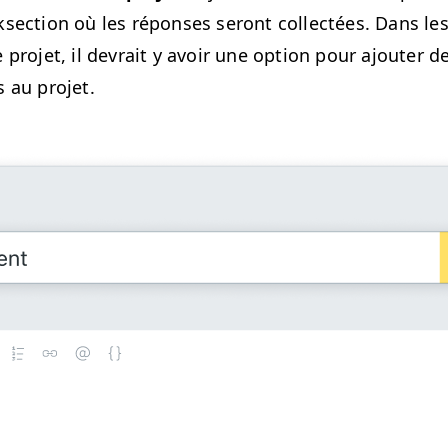
­sec­tion où les répons­es seront col­lec­tées. Dans l
 pro­jet, il devrait y avoir une option pour ajouter d
s au projet.