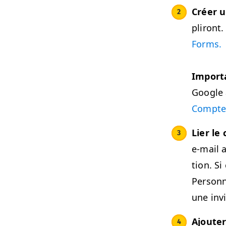
Créer u
pliront.
Forms.
Impor­t
Google 
Compte
Lier le
e‑mail 
tion. Si
Per­son­
une invi
Ajouter