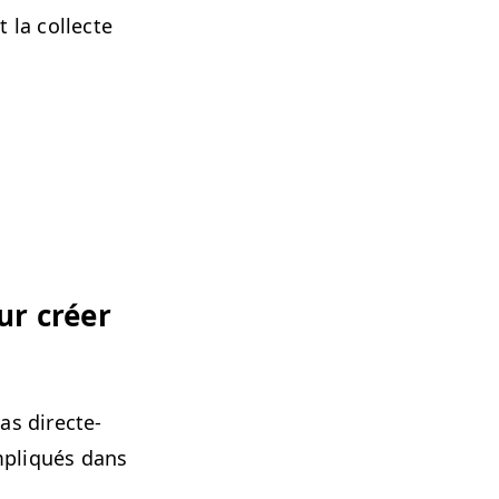
 la col­lecte
ur créer
as directe­
mpliqués dans