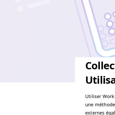
Colle
Utili
Utilis­er Work
une méth­ode 
externes égal