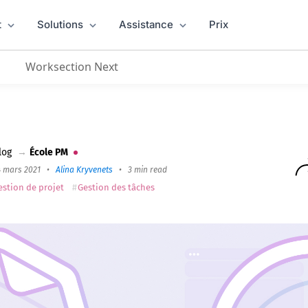
t
Solutions
Assistance
Prix
Worksection Next
on Utilisation de Google Forms
log
→
École PM
4 mars 2021
•
Alina Kryvenets
•
3 min read
estion de projet
Gestion des tâches