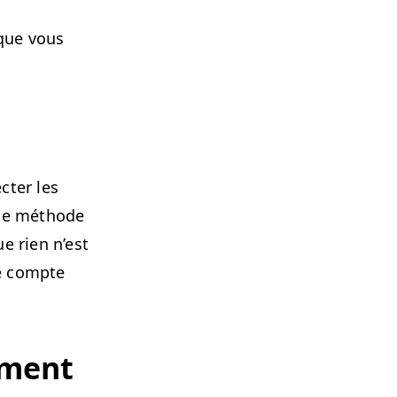
 que vous
cter les
te méth­ode
e rien n’est
re compte
­ment