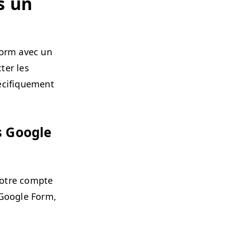
s un
Form avec un
cter les
­ci­fique­ment
s Google
votre compte
a Google Form,