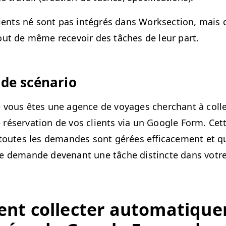
lients né sont pas inté­grés dans Work­sec­tion, mais
out de même recevoir des tâch­es de leur part.
 de scénario
 vous êtes une agence de voy­ages cher­chant à col­le
réser­va­tion de vos clients via un Google Form. Cet
 toutes les deman­des sont gérées effi­cace­ment et qu
ue demande devenant une tâche dis­tincte dans vot
nt col­lecter automa­tique