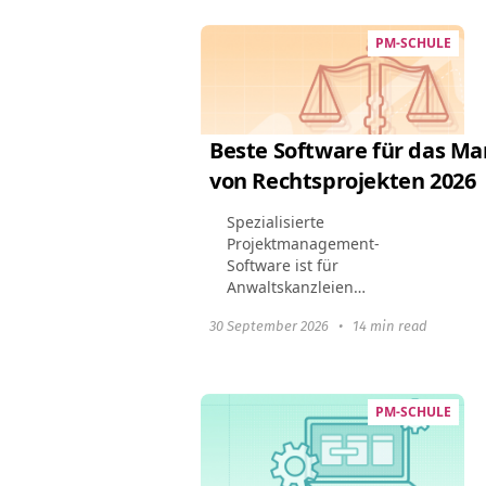
PM-SCHULE
Beste Software für das 
von Rechtsprojekten 2026
Spezialisierte
Projektmanagement-
Software ist für
Anwaltskanzleien
unerlässlich geworden.
30 September 2026
•
14 min read
Rechtsanwaltskanzleien
profitieren von diesen Tools,
indem sie das
Fallmanagement optimieren,
PM-SCHULE
die Einhaltung rechtlicher...