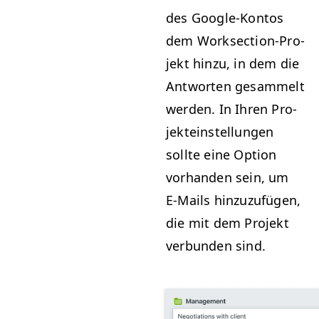
des Google-Kon­tos
dem Work­sec­tion-Pro­
jekt hinzu, in dem die
Antworten gesam­melt
wer­den. In Ihren Pro­
jek­te­in­stel­lun­gen
sollte eine Option
vorhan­den sein, um
E‑Mails hinzuzufü­gen,
die mit dem Pro­jekt
ver­bun­den sind.