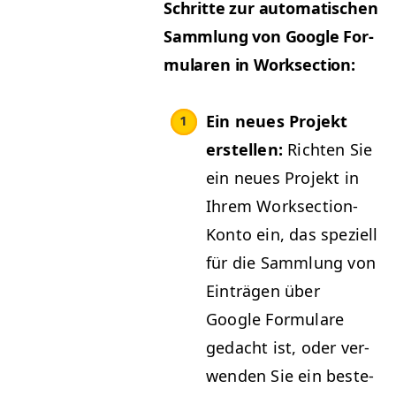
Schritte zur automa­tis­chen
Samm­lung von Google For­
mu­la­ren in Worksection:
Ein neues Pro­jekt
erstellen:
Richt­en Sie
ein neues Pro­jekt in
Ihrem Work­sec­tion-
Kon­to ein, das speziell
für die Samm­lung von
Ein­trä­gen über
Google For­mu­la­re
gedacht ist, oder ver­
wen­den Sie ein beste­