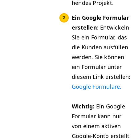
hen­des Projekt.
Ein Google For­mu­lar
erstellen:
Entwick­eln
Sie ein For­mu­lar, das
die Kun­den aus­füllen
wer­den. Sie kön­nen
ein For­mu­lar unter
diesem Link erstellen:
Google For­mu­la­re.
Wichtig:
Ein
Google
For­mu­lar kann nur
von einem aktiv­en
Google-Kon­to erstellt