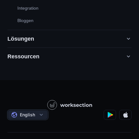
Integration
Bloggen
Lösungen
Ressourcen
Digitale Marketingagenturen
PR / HR / Kreativ / Consulting
Support
Produktunternehmen
Wissensbasis
Bauwesen
Videounterricht
Staatliche / Soziale Projekte
Bedingungen
English
Projektmanagement
Partnerprogramm
Stundengenaue Arbeit