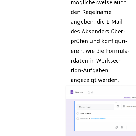
möglicher­weise auch
den Regel­name
angeben, die E‑Mail
des Absenders über­
prüfen und kon­fig­uri­
eren, wie die For­mu­la­
rdat­en in Work­sec­
tion-Auf­gaben
angezeigt werden.