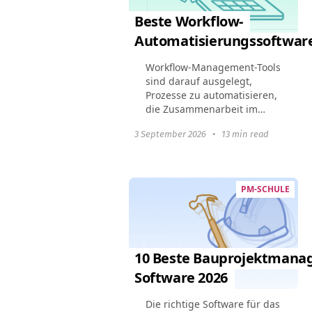
Beste Workflow-
Automatisierungssoftware
Workflow-Management-Tools
sind darauf ausgelegt,
Prozesse zu automatisieren,
die Zusammenarbeit im
Team zu verbessern und die
3 September 2026
•
13 min read
Gesamtproduktivität zu
steigern. Dieser Leitfaden
hebt die 10 besten
Workflow...
PM-SCHULE
10 Beste Bauprojektmana
Software 2026
Die richtige Software für das