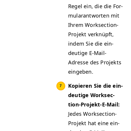
Regel ein, die die For­
mu­la­rant­worten mit
Ihrem Work­sec­tion-
Pro­jekt verknüpft,
indem Sie die ein­
deutige E‑Mail-
Adresse des Pro­jek­ts
eingeben.
Kopieren Sie die ein­
deutige Work­sec­
tion-Pro­jekt-E-Mail:
Jedes Work­sec­tion-
Pro­jekt hat eine ein­