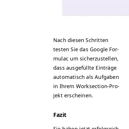
Nach diesen Schrit­ten
testen Sie das Google For­
mu­lar, um sicherzustellen,
dass aus­ge­füllte Ein­träge
automa­tisch als Auf­gaben
in Ihrem Work­sec­tion-Pro­
jekt erscheinen.
Faz­it
Sie haben jet­zt erfol­gre­ich