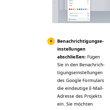
Benachrich­ti­gung­se­
in­stel­lun­gen
abschließen:
Fügen
Sie in den Benachrich­
ti­gung­se­in­stel­lun­gen
des Google For­mu­la­rs
die ein­deutige E‑Mail-
Adresse des Pro­jek­ts
ein. Sie möcht­en