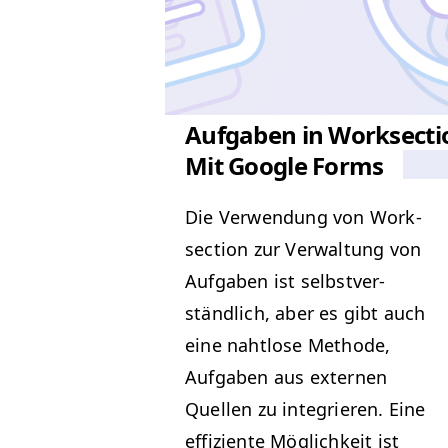
Aufgaben in Worksect
Mit Google Forms
Die Ver­wen­dung von Work­
sec­tion zur Ver­wal­tung von
Auf­gaben ist selb­stver­
ständlich, aber es gibt auch
eine naht­lose Meth­ode,
Auf­gaben aus exter­nen
Quellen zu inte­gri­eren. Eine
effiziente Möglichkeit ist