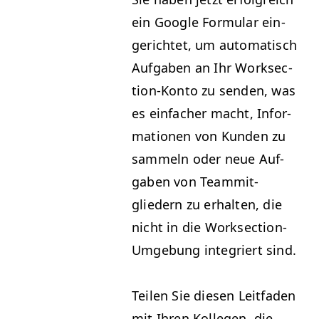
ein Google For­mu­lar ein­
gerichtet, um automa­tisch
Auf­gaben an Ihr Work­sec­
tion-Kon­to zu senden, was
es ein­fach­er macht, Infor­
ma­tio­nen von Kun­den zu
sam­meln oder neue Auf­
gaben von Team­mit­
gliedern zu erhal­ten, die
nicht in die Work­sec­tion-
Umge­bung inte­gri­ert sind.
Teilen Sie diesen Leit­faden
mit Ihren Kol­le­gen, die