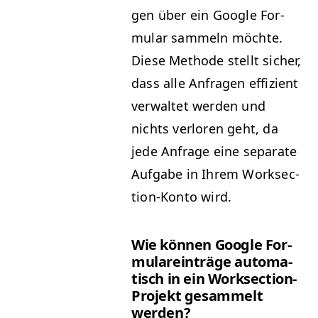
gen über ein Google For­
mu­lar sam­meln möchte.
Diese Meth­ode stellt sich­er,
dass alle Anfra­gen effizient
ver­wal­tet wer­den und
nichts ver­loren geht, da
jede Anfrage eine sep­a­rate
Auf­gabe in Ihrem Work­sec­
tion-Kon­to wird.
Wie kön­nen Google For­
mu­la­rein­träge automa­
tisch in ein Work­sec­tion-
Pro­jekt gesam­melt
werden?