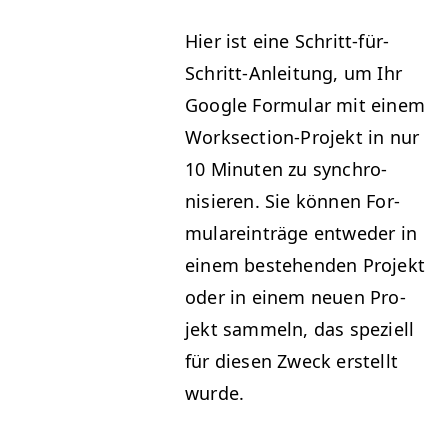
Hier ist eine Schritt-für-
Schritt-Anleitung, um Ihr
Google For­mu­lar mit einem
Work­sec­tion-Pro­jekt in nur
10 Minuten zu syn­chro­
nisieren. Sie kön­nen For­
mu­la­rein­träge entwed­er in
einem beste­hen­den Pro­jekt
oder in einem neuen Pro­
jekt sam­meln, das speziell
für diesen Zweck erstellt
wurde.