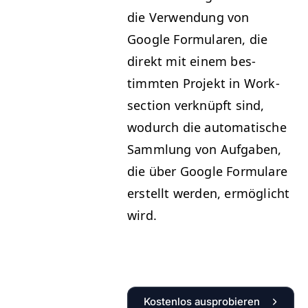
die Ver­wen­dung von
Google For­mu­la­ren, die
direkt mit einem bes­
timmten Pro­jekt in Work­
sec­tion verknüpft sind,
wodurch die automa­tis­che
Samm­lung von Auf­gaben,
die über Google For­mu­la­re
erstellt wer­den, ermöglicht
wird.
Kostenlos ausprobieren