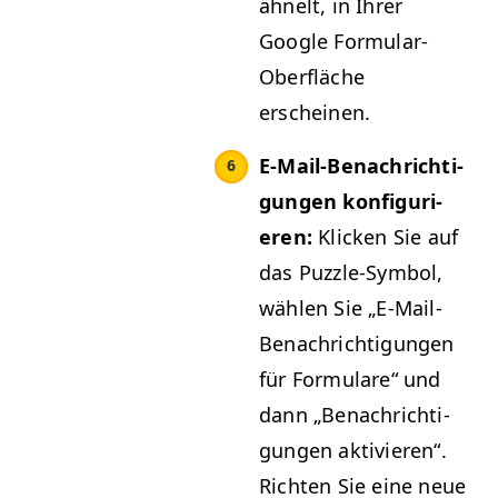
ähnelt, in Ihrer
Google For­mu­lar-
Ober­fläche
erscheinen.
E‑Mail-Benachrich­ti­
gun­gen kon­fig­uri­
eren:
Klick­en Sie auf
das Puz­zle-Sym­bol,
wählen Sie
„
E‑Mail-
Benachrich­ti­gun­gen
für For­mu­la­re“ und
dann
„
Benachrich­ti­
gun­gen aktivieren“.
Richt­en Sie eine neue