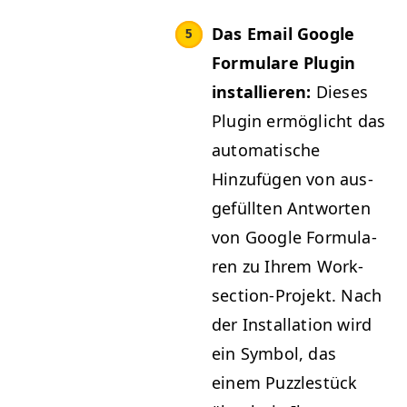
Das Email Google
For­mu­la­re Plu­g­in
instal­lieren:
Dieses
Plu­g­in ermöglicht das
automa­tis­che
Hinzufü­gen von aus­
ge­füll­ten Antworten
von Google For­mu­la­
ren zu Ihrem Work­
sec­tion-Pro­jekt. Nach
der Instal­la­tion wird
ein Sym­bol, das
einem Puz­zlestück