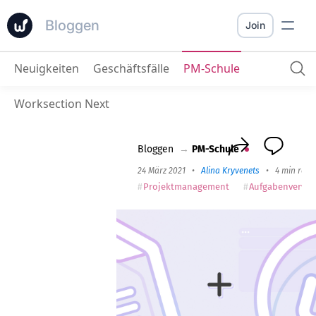
Bloggen
Join
Neuigkeiten
Geschäftsfälle
PM-Schule
Aufgaben in Worksection sammeln Mit Google Forms
Worksection Next
Bloggen
→
PM-Schule
24 März 2021
•
Alina Kryvenets
•
4 min read
Projektmanagement
Aufgabenverwal