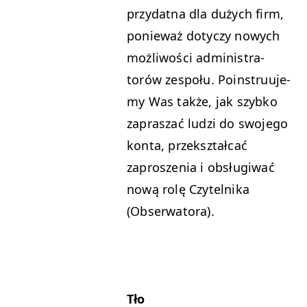
przy­dat­na dla dużych firm,
ponieważ doty­czy nowych
możli­woś­ci admin­is­tra­
torów zespołu. Poinstru­u­je­
my Was także, jak szy­bko
zapraszać ludzi do swo­jego
kon­ta, przek­sz­tał­cać
zaproszenia i obsługi­wać
nową rolę Czytel­ni­ka
(Obser­wa­to­ra).
Tło