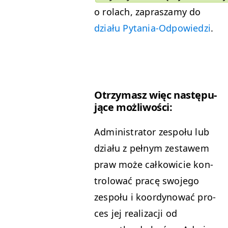
o rolach, zaprasza­my do
dzi­ału Pyta­nia-Odpowiedzi
.
Otrzy­masz więc następu­
jące możliwości:
Admin­is­tra­tor zespołu lub
dzi­ału z pełnym zestawem
praw może całkowicie kon­
trolować pracę swo­jego
zespołu i koor­dynować pro­
ces jej real­iza­cji od