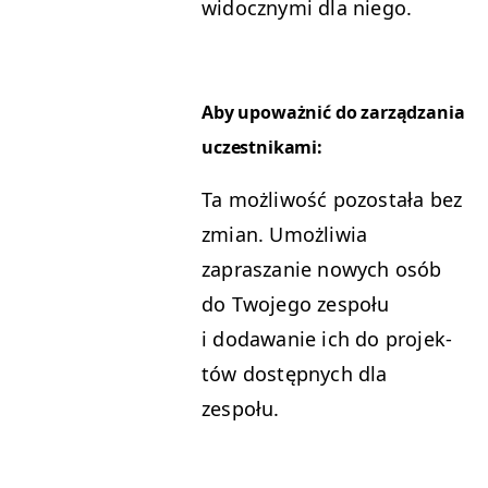
widoczny­mi dla niego.
Aby upoważnić do zarządza­nia
uczestnikami:
Ta możli­wość pozostała bez
zmi­an. Umożli­wia
zapraszanie nowych osób
do Two­jego zespołu
i dodawanie ich do pro­jek­
tów dostęp­nych dla
zespołu.