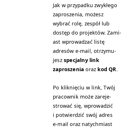
Jak w przy­pad­ku zwykłego
zaproszenia, możesz
wybrać rolę, zespół lub
dostęp do pro­jek­tów. Zami­
ast wprowadzać listę
adresów e‑mail, otrzy­mu­
jesz
spec­jal­ny link
zaproszenia
oraz
kod
QR
.
Po kliknię­ciu w link, Twój
pra­cown­ik może zare­je­
strować się, wprowadz­ić
i potwierdz­ić swój adres
e‑mail oraz naty­ch­mi­ast