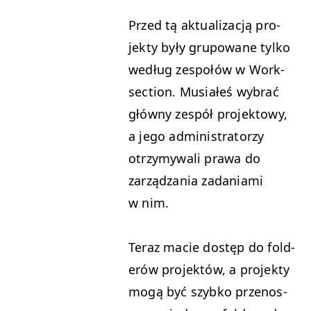
Przed tą aktu­al­iza­cją pro­
jek­ty były grupowane tylko
według zespołów w Work­
sec­tion. Musi­ałeś wybrać
główny zespół pro­jek­towy,
a jego admin­is­tra­torzy
otrzymy­wali prawa do
zarządza­nia zada­ni­a­mi
w nim.
Ter­az macie dostęp do fold­
erów pro­jek­tów, a pro­jek­ty
mogą być szy­bko przenos­