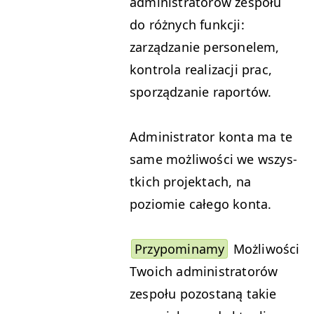
admin­is­tra­torów zespołu
do różnych funkcji:
zarządzanie per­son­elem,
kon­tro­la real­iza­cji prac,
sporządzanie raportów.
Admin­is­tra­tor kon­ta ma te
same możli­woś­ci we wszys­
t­kich pro­jek­tach, na
poziomie całego konta.
Przy­pom­i­namy
Możli­woś­ci
Twoich admin­is­tra­torów
zespołu pozostaną takie