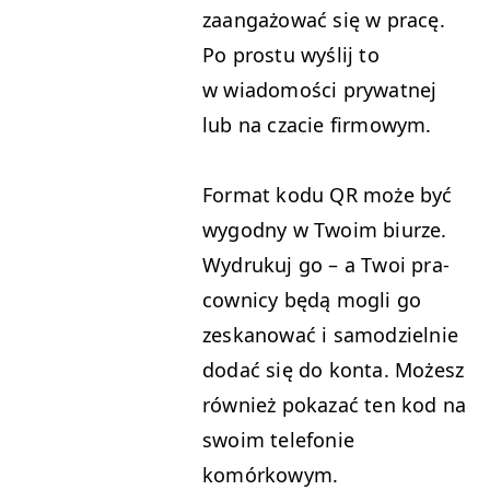
zaan­gażować się w pracę.
Po pros­tu wyślij to
w wiado­moś­ci pry­wat­nej
lub na cza­cie firmowym.
For­mat kodu
QR
może być
wygod­ny w Twoim biurze.
Wydrukuj go – a Twoi pra­
cown­i­cy będą mogli go
zeskanować i samodziel­nie
dodać się do kon­ta. Możesz
również pokazać ten kod na
swoim tele­fonie
komórkowym.