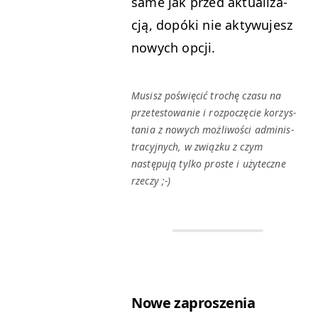
same jak przed aktu­al­iza­
cją, dopó­ki nie akty­wu­jesz
nowych opcji.
Musisz poświę­cić trochę cza­su na
przetestowanie i rozpoczę­cie korzys­
ta­nia z nowych możli­woś­ci admin­is­
tra­cyjnych, w związku z czym
następu­ją tylko proste i użyteczne
rzeczy ;-)
Nowe zaproszenia