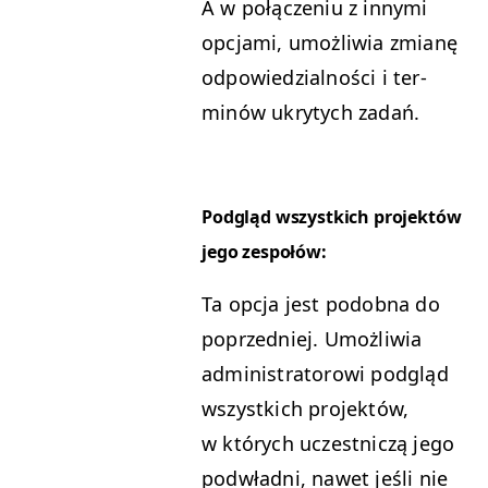
A w połącze­niu z inny­mi
opc­ja­mi, umożli­wia zmi­anę
odpowiedzial­noś­ci i ter­
minów ukry­tych zadań.
Podgląd wszys­t­kich pro­jek­tów
jego zespołów:
Ta opc­ja jest podob­na do
poprzed­niej. Umożli­wia
admin­is­tra­torowi podgląd
wszys­t­kich pro­jek­tów,
w których uczest­niczą jego
pod­wład­ni, nawet jeśli nie