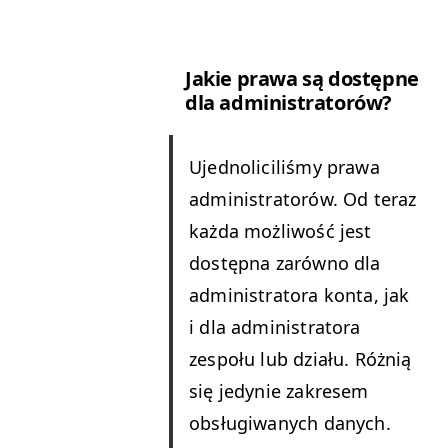
Jakie prawa są dostęp­ne
dla administratorów?
Ujed­no­li­cil­iśmy prawa
admin­is­tra­torów. Od ter­az
każ­da możli­wość jest
dostęp­na zarówno dla
admin­is­tra­to­ra kon­ta, jak
i dla admin­is­tra­to­ra
zespołu lub dzi­ału. Różnią
się jedynie zakre­sem
obsługi­wanych danych.