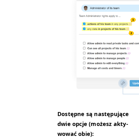
Dostęp­ne są następu­jące
dwie opc­je (możesz akty­
wować obie):