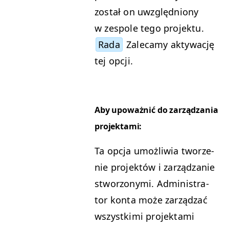
został on uwzględ­niony
w zes­pole tego projektu.
Rada
Zale­camy aktywację
tej opcji.
Aby upoważnić do zarządza­nia
projektami:
Ta opc­ja umożli­wia tworze­
nie pro­jek­tów i zarządzanie
stwor­zony­mi. Admin­is­tra­
tor kon­ta może zarządzać
wszys­tki­mi pro­jek­ta­mi