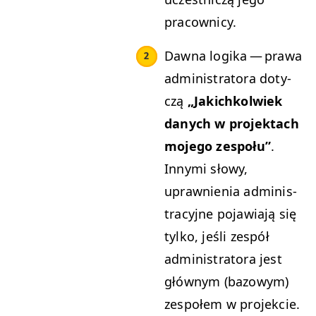
pracownicy.
Daw­na logi­ka — prawa
admin­is­tra­to­ra doty­
czą
„
Jakichkol­wiek
danych w pro­jek­tach
mojego zespołu”
.
Inny­mi słowy,
uprawnienia admin­is­
tra­cyjne pojaw­ia­ją się
tylko, jeśli zespół
admin­is­tra­to­ra jest
głównym (bazowym)
zespołem w projekcie.