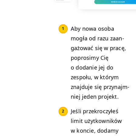
Aby nowa oso­ba
mogła od razu zaan­
gażować się w pracę,
poprosimy Cię
o dodanie jej do
zespołu, w którym
zna­j­du­je się przy­na­jm­
niej jeden projekt.
Jeśli przekroczyłeś
lim­it użytkown­ików
w kon­cie, dodamy