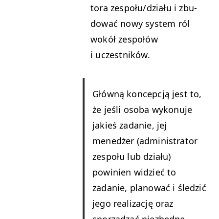
to­ra zespołu/działu i zbu­
dować nowy sys­tem ról
wokół zespołów
i uczestników.
Główną kon­cepcją jest to,
że jeśli oso­ba wykonu­je
jakieś zadanie, jej
menedżer (admin­is­tra­tor
zespołu lub dzi­ału)
powinien widzieć to
zadanie, planować i śledz­ić
jego real­iza­cję oraz
sporządzać niezbędne