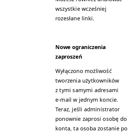
wszys­tkie wcześniej
rozesłane linki.
Nowe ograniczenia
zaproszeń
Wyłąc­zono możli­wość
tworzenia użytkown­ików
z tymi samy­mi adresa­mi
e‑mail w jed­nym kon­cie.
Ter­az, jeśli admin­is­tra­tor
ponown­ie zaprosi osobę do
kon­ta, ta oso­ba zostanie po