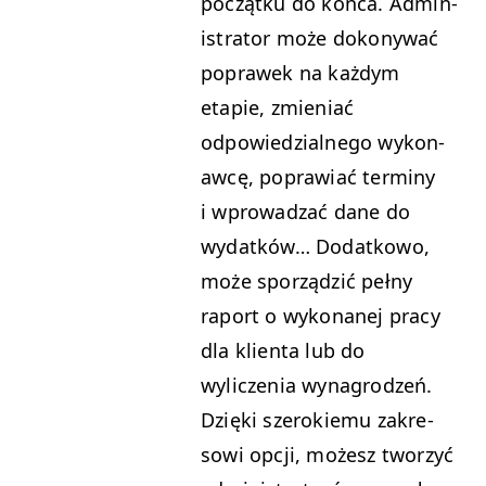
początku do koń­ca. Admin­
is­tra­tor może dokony­wać
poprawek na każdym
etapie, zmieni­ać
odpowiedzial­nego wykon­
aw­cę, popraw­iać ter­miny
i wprowadzać dane do
wydatków… Dodatkowo,
może sporządz­ić pełny
raport o wyko­nanej pra­cy
dla klien­ta lub do
wyliczenia wyna­grodzeń.
Dzię­ki sze­rok­iemu zakre­
sowi opcji, możesz tworzyć