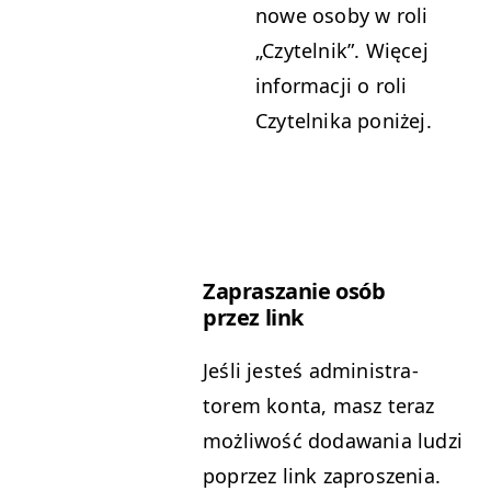
nowe oso­by w roli
„
Czytel­nik”. Więcej
infor­ma­cji o roli
Czytel­ni­ka poniżej.
Zapraszanie osób
przez link
Jeśli jesteś admin­is­tra­
torem kon­ta, masz ter­az
możli­wość dodawa­nia ludzi
poprzez link zaproszenia.