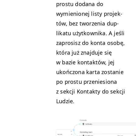
pros­tu dodana do
wymienionej listy pro­jek­
tów, bez tworzenia dup­
likatu użytkown­i­ka. A jeśli
zapro­sisz do kon­ta osobę,
która już zna­j­du­je się
w bazie kon­tak­tów, jej
ukońc­zona kar­ta zostanie
po pros­tu prze­nie­siona
z sekcji Kon­tak­ty do sekcji
Ludzie.