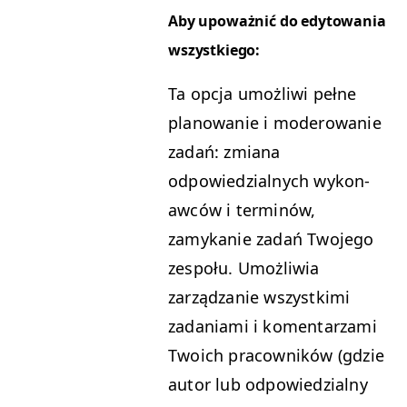
Aby upoważnić do edy­towa­nia
wszystkiego:
Ta opc­ja umożli­wi pełne
planowanie i moderowanie
zadań: zmi­ana
odpowiedzial­nych wykon­
aw­ców i ter­minów,
zamykanie zadań Two­jego
zespołu. Umożli­wia
zarządzanie wszys­tki­mi
zada­ni­a­mi i komen­tarza­mi
Twoich pra­cown­ików (gdzie
autor lub odpowiedzial­ny