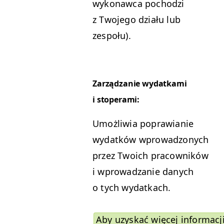
wykon­aw­ca pochodzi
z Two­jego dzi­ału lub
zespołu).
Zarządzanie wydatka­mi
i stoperami:
Umożli­wia popraw­ian­ie
wydatków wprowad­zonych
przez Twoich pra­cown­ików
i wprowadzanie danych
o tych wydatkach.
Aby uzyskać więcej infor­ma­cj