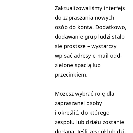
Zak­tu­al­i­zowal­iśmy inter­fe­js
do zaprasza­nia nowych
osób do kon­ta. Dodatkowo,
dodawanie grup ludzi stało
się prost­sze – wystar­czy
wpisać adresy e‑mail odd­
zielone spacją lub
przecinkiem.
Możesz wybrać rolę dla
zapraszanej oso­by
i określić, do którego
zespołu lub dzi­ału zostanie
dodana. Jeśli zespół lub dzi­