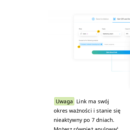
Uwa­ga
Link ma swój
okres ważnoś­ci i stanie się
nieak­ty­wny po 7 dni­ach.
Możesz również anu­lować