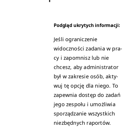
Podgląd ukry­tych informacji:
Jeśli ogranicze­nie
widocznoś­ci zada­nia w pra­
cy i zapom­nisz lub nie
chcesz, aby admin­is­tra­tor
był w zakre­sie osób, akty­
wuj tę opcję dla niego. To
zapew­nia dostęp do zadań
jego zespołu i umożli­wia
sporządzanie wszys­t­kich
niezbęd­nych raportów.