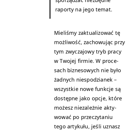
raporty na jego temat.
Mieliśmy zak­tu­al­i­zować tę
możli­wość, zachowu­jąc przy
tym zwycza­jowy tryb pra­cy
w Two­jej fir­mie. W proce­
sach biz­ne­sowych nie było
żad­nych niespodzianek –
wszys­tkie nowe funkc­je są
dostęp­ne jako opc­je, które
możesz nieza­leżnie akty­
wować po przeczy­ta­niu
tego artykułu, jeśli uznasz