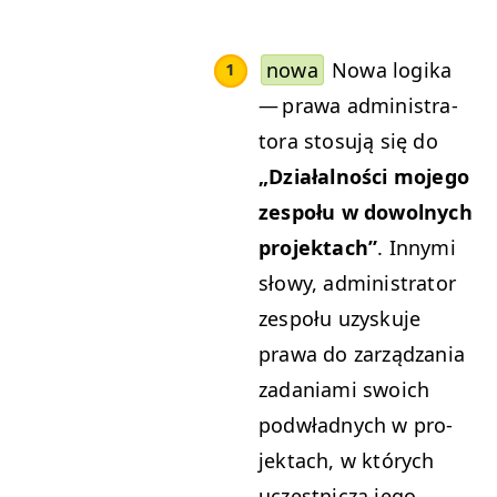
nowa
Nowa logi­ka
— prawa admin­is­tra­
to­ra sto­su­ją się do
„
Dzi­ałal­noś­ci mojego
zespołu w dowol­nych
pro­jek­tach”
. Inny­mi
słowy, admin­is­tra­tor
zespołu uzysku­je
prawa do zarządza­nia
zada­ni­a­mi swoich
pod­wład­nych w pro­
jek­tach, w których
uczest­niczą jego