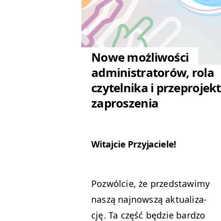
Nowe możliwości
administratorów, rola
czytelnika i przeproje
zaproszenia
Wita­j­cie Przyjaciele!
Pozwól­cie, że przed­staw­imy
naszą najnowszą aktu­al­iza­
cję. Ta część będzie bard­zo