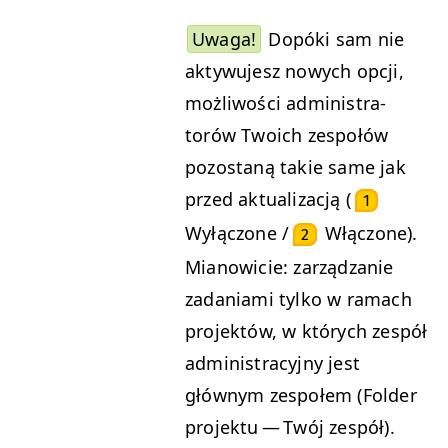
Uwa­ga!
Dopó­ki sam nie
akty­wu­jesz nowych opcji,
możli­woś­ci admin­is­tra­
torów Twoich zespołów
pozostaną takie same jak
przed aktu­al­iza­cją (
1
Wyłąc­zone /
Włąc­zone).
2
Mianowicie: zarządzanie
zada­ni­a­mi tylko w ramach
pro­jek­tów, w których zespół
admin­is­tra­cyjny jest
głównym zespołem (Fold­er
pro­jek­tu — Twój zespół).