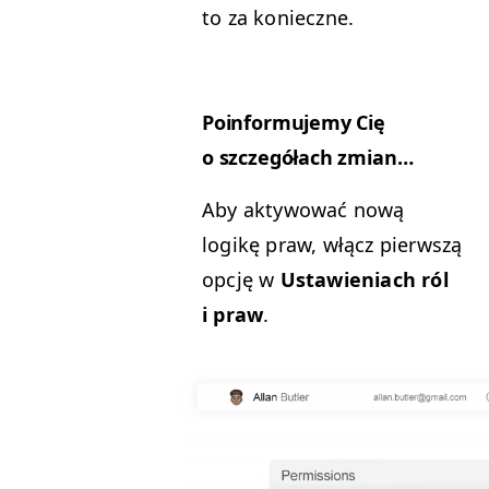
to za konieczne.
Poin­for­mu­je­my Cię
o szczegółach zmian…
Aby akty­wować nową
logikę praw, włącz pier­wszą
opcję w
Ustaw­ieni­ach ról
i praw
.