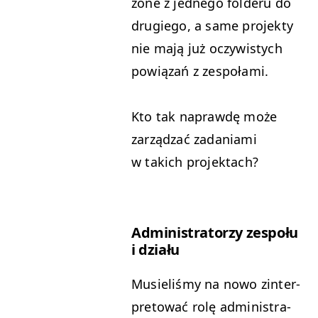
zone z jed­nego folderu do
drugiego, a same pro­jek­ty
nie mają już oczy­wistych
pow­iązań z zespołami.
Kto tak naprawdę może
zarządzać zada­ni­a­mi
w takich projektach?
Admin­is­tra­torzy zespołu
i działu
Musieliśmy na nowo zin­ter­
pre­tować rolę admin­is­tra­