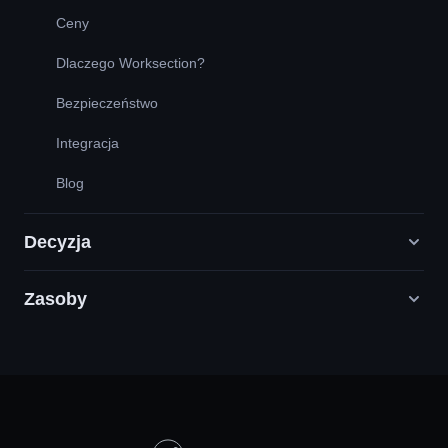
Ceny
Dlaczego Worksection?
Bezpieczeństwo
Integracja
Blog
Decyzja
Zasoby
Agencje Digital Marketingu
PR / HR / Kreatywne / Consulting
Infolinia
Firmy Produktowe
Baza wiedzy
Budownictwo
Samouczki wideo