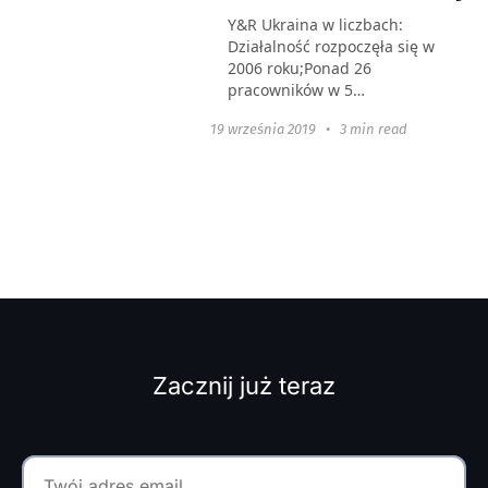
Y&R Ukraina w liczbach:
Działalność rozpoczęła się w
2006 roku;Ponad 26
pracowników w 5
działach;Ponad 19 głównych
19 września 2019
•
3 min read
firm, w tym Danone,
Microsoft, Colgate, Life,
Watsons, Obolon, IDS
Borjomi Ukraina itd...
Zacznij już teraz