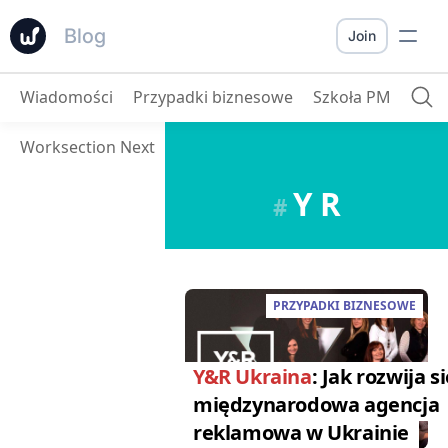
Blog
Join
Wiadomości
Przypadki biznesowe
Szkoła PM
Worksection Next
Y R
#
PRZYPADKI BIZNESOWE
Y&R Ukraina
: Jak rozwija s
międzynarodowa agencja
reklamowa w Ukrainie