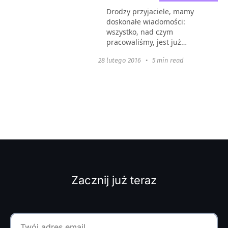
Drodzy przyjaciele, mamy
doskonałe wiadomości:
wszystko, nad czym
pracowaliśmy, jest już
GOTOWE! Wszystko, co
28 lutego 2016
•
5 min read
obiecaliśmy i jeszcze więcej,
znajduje się teraz na
waszych kontach.
Wykonaliśmy tyle pracy...
Zacznij już teraz