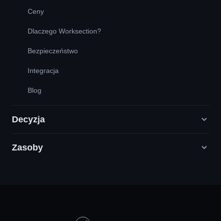
Ceny
Dlaczego Worksection?
Bezpieczeństwo
Integracja
Blog
Decyzja
Zasoby
Agencje Digital Marketingu
PR / HR / Kreatywne / Consulting
Infolinia
Firmy Produktowe
Baza wiedzy
Budownictwo
Samouczki wideo