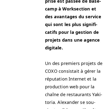
prise est passée de Base­
camp à Work­sec­tion et
des avan­tages du ser­vice
qui sont les plus sig­ni­fi­
cat­ifs pour la ges­tion de
pro­jets dans une agence
digitale.
Un des pre­miers pro­jets de
COXO
con­sis­tait à gér­er la
répu­ta­tion Inter­net et la
pro­duc­tion web pour la
chaîne de restau­rants Yak­i­
to­ria. Alexan­der se sou­