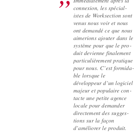
Immé­di­ate­ment après la
con­nex­ion, les spé­cial­
istes de Work­sec­tion sont
venus nous voir et nous
ont demandé ce que nous
aime­ri­ons ajouter dans le
sys­tème pour que le pro­
duit devi­enne finale­ment
par­ti­c­ulière­ment pra­tique
pour nous. C’est for­mi­da­
ble lorsque le
développeur d’un logi­ciel
majeur et pop­u­laire con­
tacte une petite agence
locale pour deman­der
directe­ment des sug­ges­
tions sur la façon
d’amélior­er le produit.