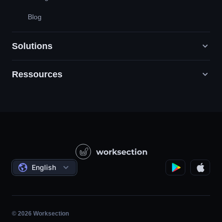
Blog
Solutions
Ressources
Agences de marketing numérique
RP / RH / Création / Conseil
Service de soutien
Entreprises de produits
Base de connaissances
Construction
Leçons vidéo
Projets sociaux
Les accords
English
Gestion de projet
Programme d'affiliation
Travail horaire
Agile
© 2026 Worksection