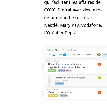
qui facili­tent les affaires de
COXO
Dig­i­tal avec des lead­
ers du marché tels que
Nestlé, Mary Kay, Voda­fone,
L’Oréal et Pep­si.