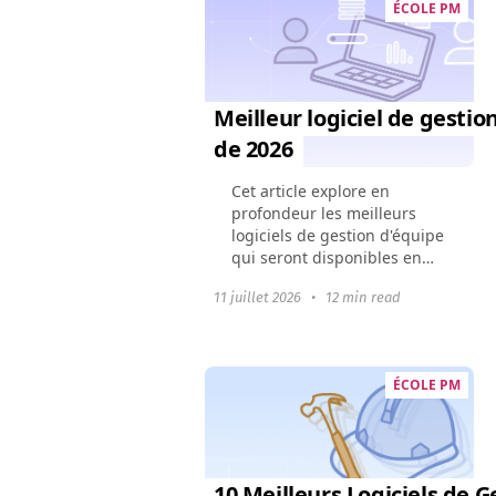
ÉCOLE PM
Meilleur logiciel de gestio
de 2026
Cet article explore en
profondeur les meilleurs
logiciels de gestion d'équipe
qui seront disponibles en
2024. Il montre comment ces
11 juillet 2026
•
12 min read
outils peuvent changer la
dynamique d'une équipe,
améliorer la collaboration...
ÉCOLE PM
10 Meilleurs Logiciels de G