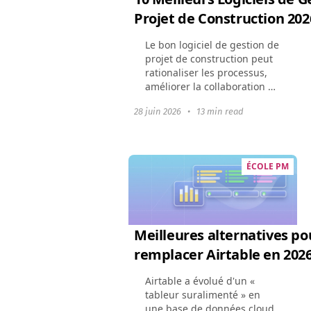
Projet de Construction 202
Le bon logiciel de gestion de
projet de construction peut
rationaliser les processus,
améliorer la collaboration et
garantir que les projets sont
28 juin 2026
•
13 min read
terminés à temps et dans le
budget imparti. Cet article...
ÉCOLE PM
Meilleures alternatives po
remplacer Airtable en 202
Airtable a évolué d'un «
tableur suralimenté » en
une base de données cloud