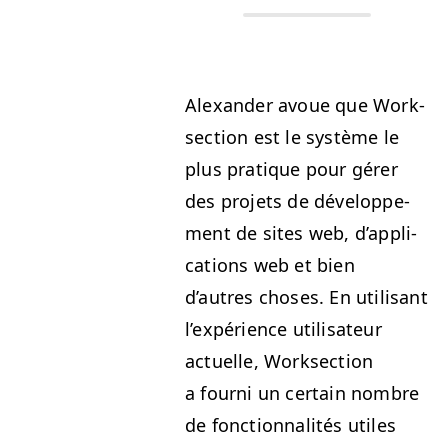
Alexan­der avoue que Work­
sec­tion est le sys­tème le
plus pra­tique pour gér­er
des pro­jets de développe­
ment de sites web, d’ap­pli­
ca­tions web et bien
d’autres choses. En util­isant
l’ex­péri­ence util­isa­teur
actuelle, Work­sec­tion
a fourni un cer­tain nom­bre
de fonc­tion­nal­ités utiles