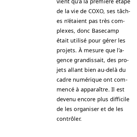
vient qu’à la pre­mière étape
de la vie de
COXO
, ses tâch­
es n’é­taient pas très com­
plex­es, donc Base­camp
était util­isé pour gér­er les
pro­jets. À mesure que l’a­
gence gran­dis­sait, des pro­
jets allant bien au-delà du
cadre numérique ont com­
mencé à appa­raître. Il est
devenu encore plus dif­fi­cile
de les organ­is­er et de les
contrôler.