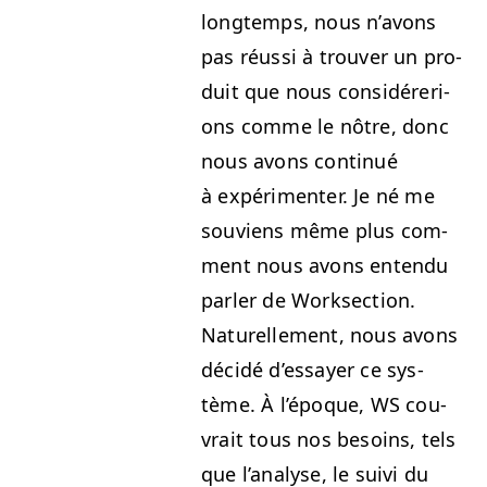
longtemps, nous n’avons
pas réus­si à trou­ver un pro­
duit que nous con­sid­ére­ri­
ons comme le nôtre, donc
nous avons con­tin­ué
à expéri­menter. Je né me
sou­viens même plus com­
ment nous avons enten­du
par­ler de Work­sec­tion.
Naturelle­ment, nous avons
décidé d’es­say­er ce sys­
tème. À l’époque,
WS
cou­
vrait tous nos besoins, tels
que l’analyse, le suivi du