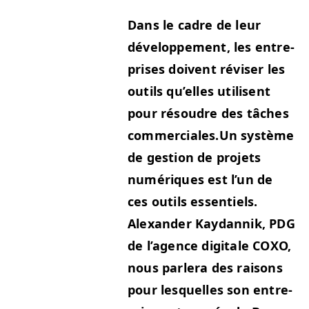
Dans le cadre de leur
développe­ment, les entre­
pris­es doivent révis­er les
out­ils qu’elles utilisent
pour résoudre des tâch­es
com­mer­ciales.
Un sys­tème
de ges­tion de pro­jets
numériques est l’un de
ces out­ils essen­tiels.
Alexan­der Kay­dan­nik,
PDG
de l’a­gence dig­i­tale
COXO
,
nous par­lera des raisons
pour lesquelles son entre­