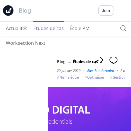
Blog
Join
Actualités
Études de cas
École PM
COXO Digital
: La manière dont nous sommes passés de Basecamp à Worksection
Worksection Next
Blog
→
Études de cas
29 janvier 2020
•
Alex Bondarenko
•
2 min 
Numérique
Optimiser
Gestion de