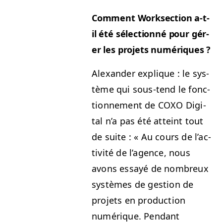
Com­ment Work­sec­tion a‑t-
il été sélec­tion­né pour gér­
er les pro­jets numériques ?
Alexan­der explique : le sys­
tème qui sous-tend le fonc­
tion­nement de
COXO
Dig­i­
tal n’a pas été atteint tout
de suite : « Au cours de l’ac­
tiv­ité de l’a­gence, nous
avons essayé de nom­breux
sys­tèmes de ges­tion de
pro­jets en pro­duc­tion
numérique. Pen­dant