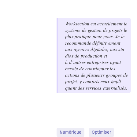
Work­sec­tion est actuelle­ment le
sys­tème de ges­tion de pro­jets le
plus pra­tique pour nous. Je le
recom­mande défini­tive­ment
aux agences dig­i­tales, aux stu­
dios de pro­duc­tion et
à d’autres entre­pris­es ayant
besoin de coor­don­ner les
actions de plusieurs groupes de
pro­jet, y com­pris ceux impli­
quant des ser­vices externalisés.
Numérique
Optimiser