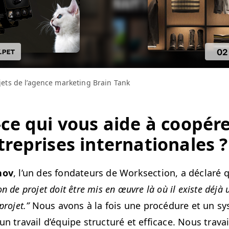
jets de l’a­gence mar­ket­ing Brain Tank
-ce qui vous aide à coopér­
re­pris­es internationales ?
­nov
, l’un des fon­da­teurs de Work­sec­tion, a déclaré
on de pro­jet doit être mis en œuvre là où il existe déjà 
ro­jet.”
Nous avons à la fois une procé­dure et un sy
 un tra­vail d’équipe struc­turé et effi­cace. Nous tra­va