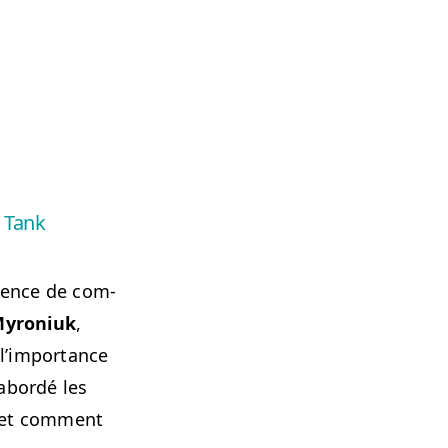
n Tank
gence de com­
Myro­niuk
,
l’im­por­tance
abor­dé les
s et com­ment