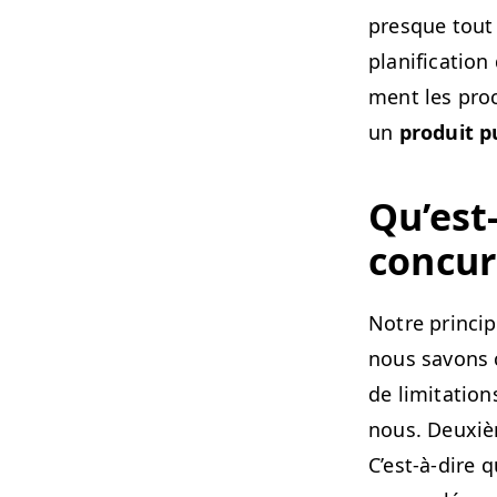
presque tout ce
plan­i­fi­ca­t
ment les proc
un
pro­duit pub
Qu’est-
concur
Notre prin­ci­p
nous savons c
de lim­i­ta­tio
nous. Deux­iè
C’est-à-dire 