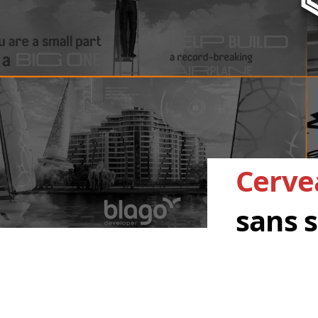
Cerve
sans s