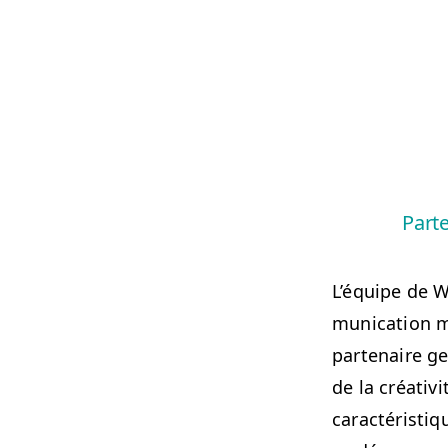
Parte
L’équipe de Wo
mu­ni­ca­tion m
parte­naire ge
de la créa­tiv
car­ac­téris­t