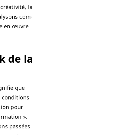
réa­tiv­ité, la
analysons com­
tre en œuvre
k de la
­ni­fie que
con­di­tions
­tion pour
­ma­tion ».
tions passées