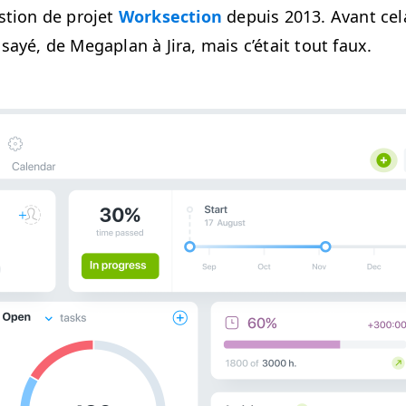
s­tion de pro­jet
Work­sec­tion
depuis 2013. Avant cel
sayé, de Mega­plan à Jira, mais c’é­tait tout faux.