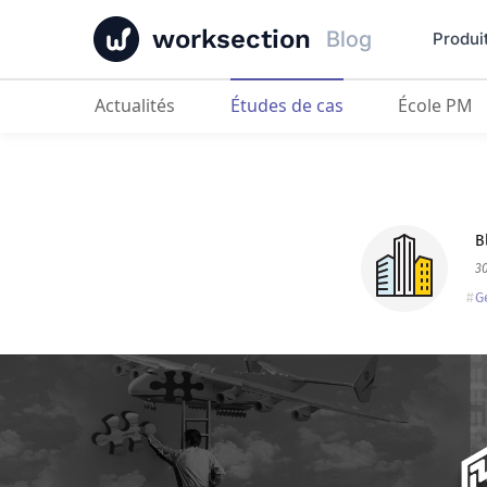
worksection
Blog
Produi
Actualités
Études de cas
École PM
Cerveau créatif
: être créatif sans
B
3
G