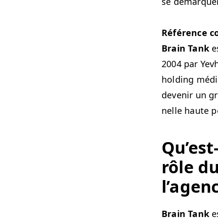
se démar­que
Référence co
Brain Tank
es
2004 par Yevh
hold­ing méd
devenir un gr
nelle haute p
Qu’est
rôle du
l’agenc
Brain Tank
es