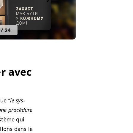
er avec
 que
“
le sys­
une procé­dure
s­tème qui
il­lons dans le