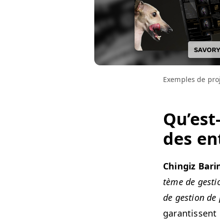
Exem­ples de pro­
Qu’est
des ent
Chin­giz Bari
tème de ges­ti
de ges­tion de p
garan­tis­sent