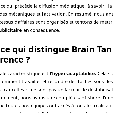
 qui précède la dif­fu­sion médi­a­tique, à savoir : la c
ion des mécaniques et l’ac­ti­va­tion. En résumé, nous 
es­sus d’af­faires sont organ­isés et ten­tons de met­
­lic­i­taire
en conséquence.
ce qui dis­tingue Brain Tan
rence ?
ale car­ac­téris­tique est
l’hy­per-adapt­abil­ité.
Cela sig
om­ment tra­vailler et résoudre des tâch­es sous des 
ns, car celles-ci né sont pas un fac­teur de désta­bil­i­sa
me­ment, nous avons une com­plète « off­shore d’in­for
que toutes nos équipes ont accès à tous les réal­i­sa­