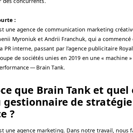
r des concurrents.
urte :
t une agence de com­mu­ni­ca­tion mar­ket­ing créa­ti
enii Myro­niuk et Andrii Franchuk, qui a com­mencé
ia
PR
interne, pas­sant par l’a­gence pub­lic­i­taire Roy­
oupe de sociétés unies en 2019 en une « machine » 
er­for­mance — Brain Tank.
-ce que Brain Tank et quel 
 ges­tion­naire de stratégi
e ?
t une agence mar­ket­ing. Dans notre tra­vail, nous 