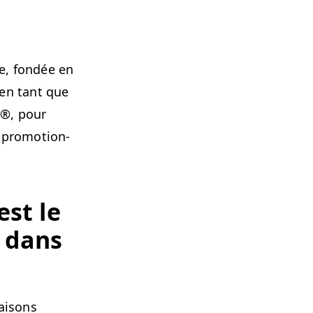
ve, fondée en
 en tant que
al®, pour
pro­mo­tion­
est le
e dans
faisons