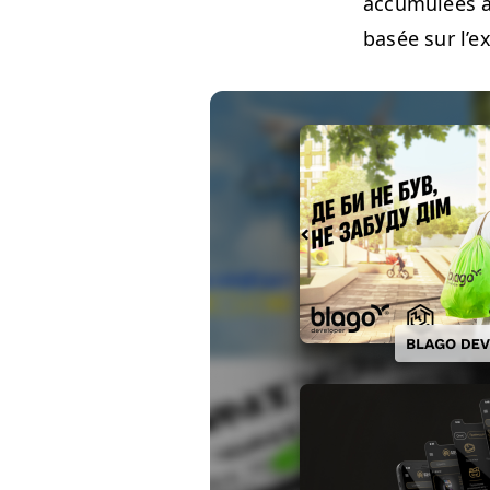
accu­mulées au
basée sur l’e