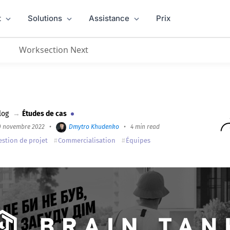
t
Solutions
Assistance
Prix
Worksection Next
 s'épuiser
log
→
Études de cas
0 novembre 2022
•
Dmytro Khudenko
•
4 min read
estion de projet
Commercialisation
Équipes