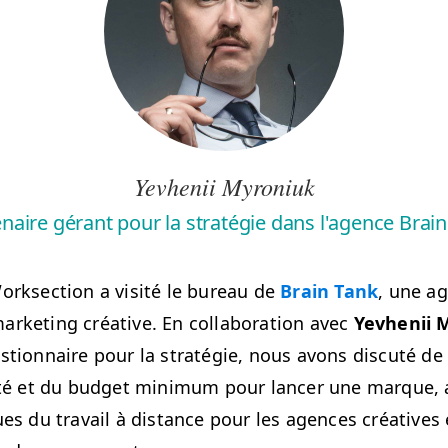
Yevhenii Myroniuk
naire gérant pour la stratégie dans l'agence Brai
rk­sec­tion a vis­ité le bureau de
Brain Tank
, une a
ar­ket­ing créa­tive. En col­lab­o­ra­tion avec
Yevhenii 
s­tion­naire pour la stratégie, nous avons dis­cuté de 
­ité et du bud­get min­i­mum pour lancer une mar­que, 
iques du tra­vail à dis­tance pour les agences créa­tive