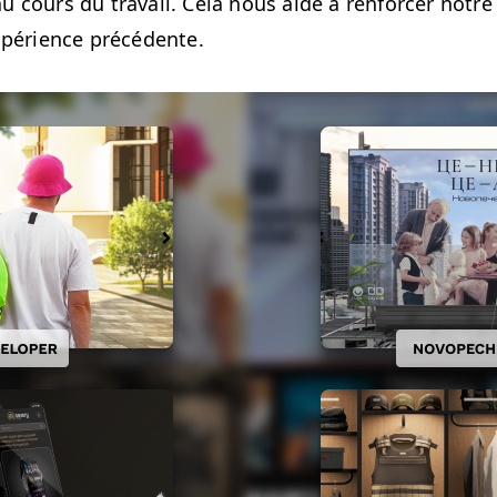
 cours du tra­vail. Cela nous aide à ren­forcer notre 
x­péri­ence précédente.