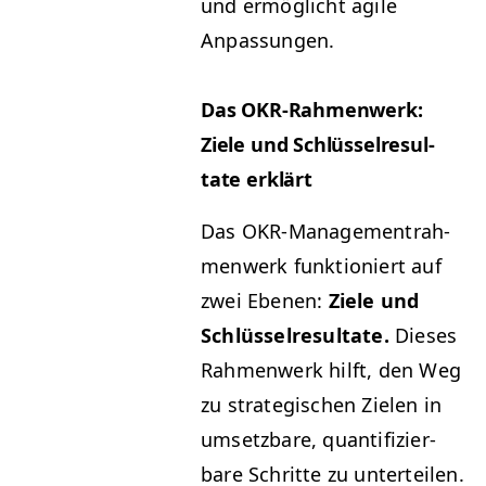
und ermöglicht agile
Anpassungen.
Das OKR-Rah­men­werk:
Ziele und Schlüs­sel­re­sul­
tate erklärt
Das OKR-Man­age­men­trah­
men­werk funk­tion­iert auf
zwei Ebe­nen:
Ziele und
Schlüs­sel­re­sul­tate.
Dieses
Rah­men­werk hil­ft, den Weg
zu strate­gis­chen Zie­len in
umset­zbare, quan­tifizier­
bare Schritte zu unterteilen.