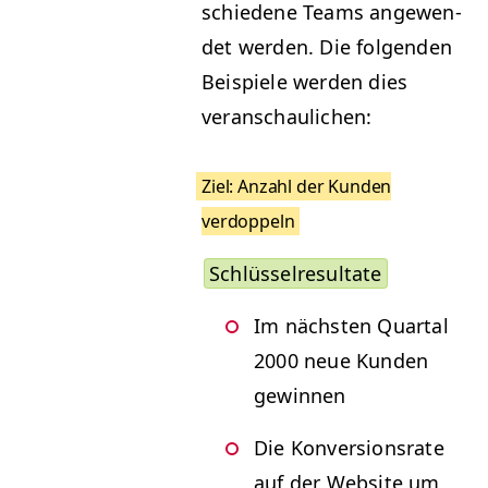
schiedene Teams angewen­
det wer­den. Die fol­gen­den
Beispiele wer­den dies
veranschaulichen:
Ziel: Anzahl der Kun­den
verdoppeln
Schlüs­sel­re­sul­tate
Im näch­sten Quar­tal
2000 neue Kun­den
gewinnen
Die Kon­ver­sion­srate
auf der Web­site um