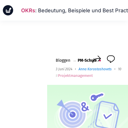
OKRs
: Bedeutung, Beispiele und Best Practices
Neuigkeiten
Geschäftsfälle
PM-Schule
Worksection Next
Bloggen
→
PM-Schule
3 Juni 2024
•
Anna Korostashovets
•
10 min
Projektmanagement