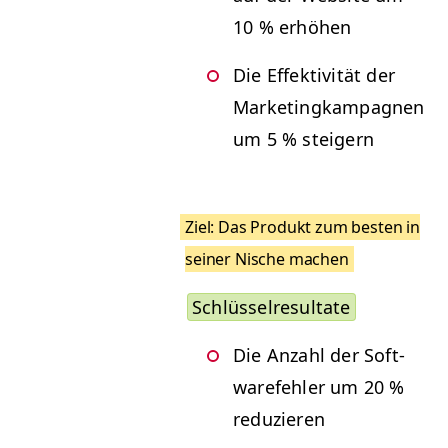
10 % erhöhen
Die Effek­tiv­ität der
Mar­ket­ingkam­pag­nen
um 5 % steigern
Ziel: Das Pro­dukt zum besten in
sein­er Nis­che machen
Schlüs­sel­re­sul­tate
Die Anzahl der Soft­
warefehler um 20 %
reduzieren