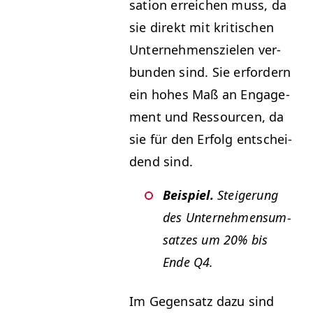
sa­tion erre­ichen muss, da
sie direkt mit kri­tis­chen
Unternehmen­szie­len ver­
bun­den sind. Sie erfordern
ein hohes Maß an Engage­
ment und Ressourcen, da
sie für den Erfolg entschei­
dend sind.
Beispiel.
Steigerung
des Unternehmen­su­m­
satzes um 20% bis
Ende
Q4
.
Im Gegen­satz dazu sind