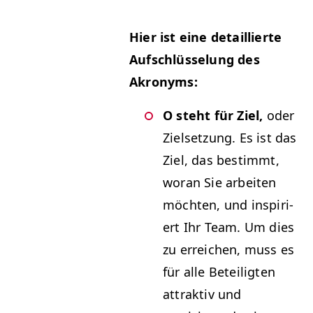
Hier ist eine detail­lierte
Auf­schlüs­selung des
Akronyms:
O ste­ht für Ziel,
oder
Zielset­zung. Es ist das
Ziel, das bes­timmt,
woran Sie arbeit­en
möcht­en, und inspiri­
ert Ihr Team. Um dies
zu erre­ichen, muss es
für alle Beteiligten
attrak­tiv und