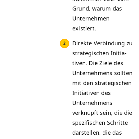
Grund, warum das
Unternehmen
existiert.
Direk­te Verbindung zu
strate­gis­chen Ini­tia­
tiv­en. Die Ziele des
Unternehmens soll­ten
mit den strate­gis­chen
Ini­tia­tiv­en des
Unternehmens
verknüpft sein, die die
spez­i­fis­chen Schritte
darstellen, die das