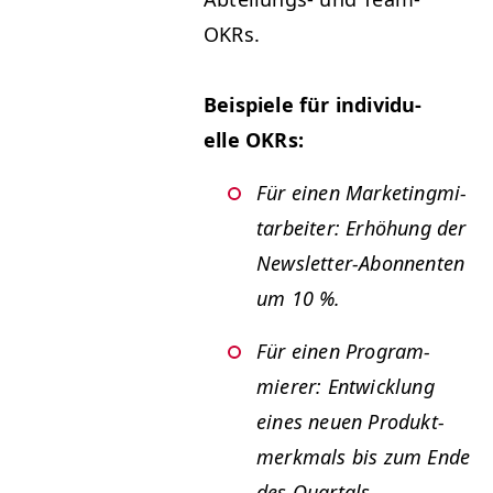
OKRs.
Beispiele für indi­vidu­
elle OKRs:
Für einen Mar­ket­ing­mi­
tar­beit­er: Erhöhung der
Newslet­ter-Abon­nen­ten
um 10 %.
Für einen Pro­gram­
mier­er: Entwick­lung
eines neuen Pro­duk­t­
merk­mals bis zum Ende
des Quartals.