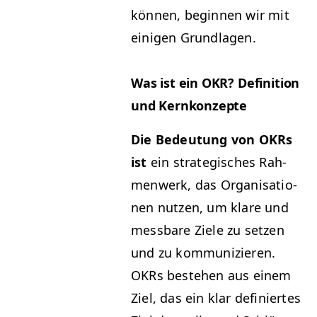
kön­nen, begin­nen wir mit
eini­gen Grundlagen.
Was ist ein
OKR
? Def­i­n­i­tion
und Kernkonzepte
Die Bedeu­tung von OKRs
ist
ein strate­gis­ches Rah­
men­werk, das Organ­i­sa­tio­
nen nutzen, um klare und
mess­bare Ziele zu set­zen
und zu kom­mu­nizieren.
OKRs beste­hen aus einem
Ziel, das ein klar definiertes