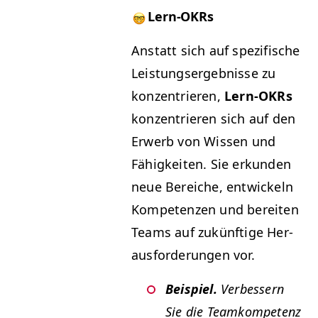
Lern-OKRs
Anstatt sich auf spez­i­fis­che
Leis­tungsergeb­nisse zu
konzen­tri­eren,
Lern-OKRs
konzen­tri­eren sich auf den
Erwerb von Wis­sen und
Fähigkeit­en. Sie erkun­den
neue Bere­iche, entwick­eln
Kom­pe­ten­zen und bere­it­en
Teams auf zukün­ftige Her­
aus­forderun­gen vor.
Beispiel.
Verbessern
Sie die Teamkom­pe­tenz