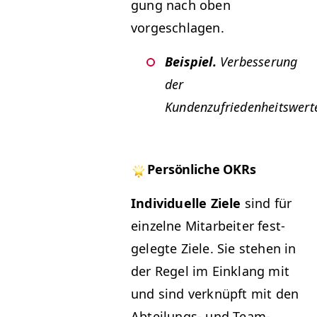
gung nach oben
vorgeschlagen.
Beispiel.
Verbesserung
der
Kundenzufriedenheitswert
Per­sön­liche OKRs
Indi­vidu­elle Ziele
sind für
einzelne Mitar­beit­er fest­
gelegte Ziele. Sie ste­hen in
der Regel im Ein­klang mit
und sind verknüpft mit den
Abteilungs- und Team-