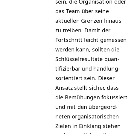
sein, die Organ­i­sa­tion oder
das Team über seine
aktuellen Gren­zen hin­aus
zu treiben. Damit der
Fortschritt leicht gemessen
wer­den kann, soll­ten die
Schlüs­sel­re­sul­tate quan­
tifizier­bar und hand­lung­
sori­en­tiert sein. Dieser
Ansatz stellt sich­er, dass
die Bemühun­gen fokussiert
und mit den über­ge­ord­
neten organ­isatorischen
Zie­len in Ein­klang ste­hen