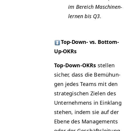
im Bere­ich Maschi­nen­
ler­nen bis
Q3
.
Top-Down- vs. Bottom-
Up-OKRs
Top-Down-OKRs
stellen
sich­er, dass die Bemühun­
gen jedes Teams mit den
strate­gis­chen Zie­len des
Unternehmens in Ein­klang
ste­hen, indem sie auf der
Ebene des Man­age­ments
oder der Geschäft­sleitung