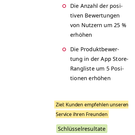
Die Anzahl der pos­i­
tiv­en Bew­er­tun­gen
von Nutzern um 25 %
erhöhen
Die Pro­duk­t­be­w­er­
tung in der App Store-
Ran­gliste um 5 Posi­
tio­nen erhöhen
Ziel: Kun­den empfehlen unseren
Ser­vice ihren Fre­un­den
Schlüs­sel­re­sul­tate