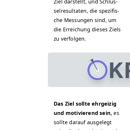
Ziel darstellt, und Schlüs­
sel­re­sul­tat­en, die spez­i­fis­
che Mes­sun­gen sind, um
die Erre­ichung dieses Ziels
zu verfolgen.
Das Ziel sollte ehrgeizig
und motivierend sein,
es
sollte darauf aus­gelegt