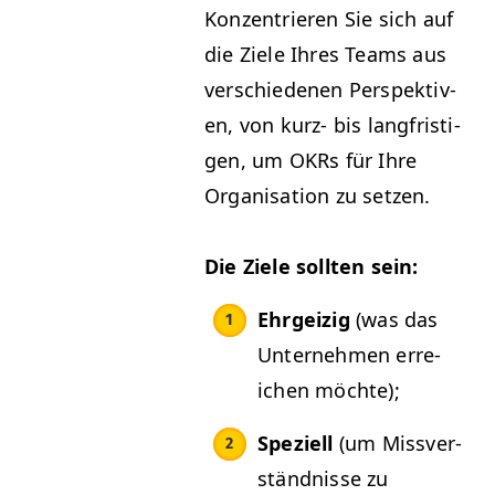
Konzen­tri­eren Sie sich auf
die Ziele Ihres Teams aus
ver­schiede­nen Per­spek­tiv­
en, von kurz- bis langfristi­
gen, um OKRs für Ihre
Organ­i­sa­tion zu setzen.
Die Ziele soll­ten sein:
Ehrgeizig
(was das
Unternehmen erre­
ichen möchte);
Speziell
(um Missver­
ständ­nisse zu