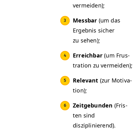
vermeiden);
Mess­bar
(um das
Ergeb­nis sich­er
zu sehen);
Erre­ich­bar
(um Frus­
tra­tion zu vermeiden);
Rel­e­vant
(zur Moti­va­
tion);
Zeit­ge­bun­den
(Fris­
ten sind
disziplinierend).