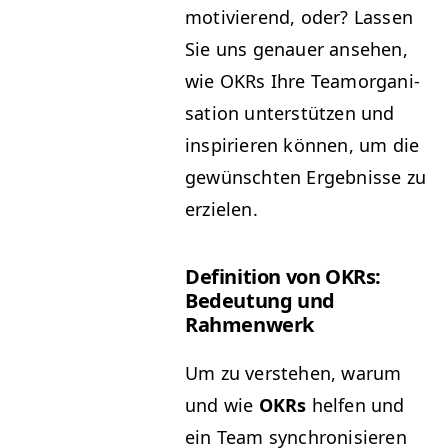
motivierend, oder? Lassen
Sie uns genauer anse­hen,
wie OKRs Ihre Teamor­gan­i­
sa­tion unter­stützen und
inspiri­eren kön­nen, um die
gewün­scht­en Ergeb­nisse zu
erzielen.
Def­i­n­i­tion von OKRs:
Bedeu­tung und
Rahmenwerk
Um zu ver­ste­hen, warum
und wie
OKRs
helfen und
ein Team syn­chro­nisieren