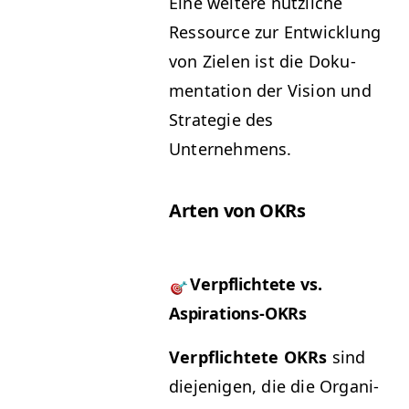
Eine weit­ere nüt­zliche
Ressource zur Entwick­lung
von Zie­len ist die Doku­
men­ta­tion der Vision und
Strate­gie des
Unternehmens.
Arten von OKRs
Verpflichtete vs.
Aspirations-OKRs
Verpflichtete OKRs
sind
diejeni­gen, die die Organ­i­