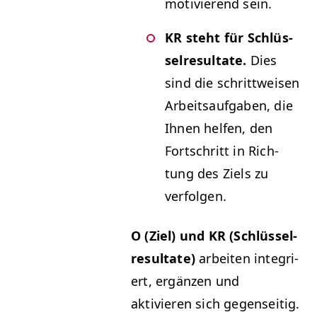
motivierend sein.
KR
ste­ht für Schlüs­
sel­re­sul­tate.
Dies
sind die schrit­tweisen
Arbeit­sauf­gaben, die
Ihnen helfen, den
Fortschritt in Rich­
tung des Ziels zu
verfolgen.
O (Ziel) und
KR
(Schlüs­sel­
re­sul­tate)
arbeit­en inte­gri­
ert, ergänzen und
aktivieren sich gegen­seit­ig.