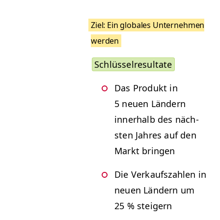
Ziel: Ein glob­ales Unternehmen
wer­den
Schlüs­sel­re­sul­tate
Das Pro­dukt in
5 neuen Län­dern
inner­halb des näch­
sten Jahres auf den
Markt bringen
Die Verkauf­szahlen in
neuen Län­dern um
25 % steigern