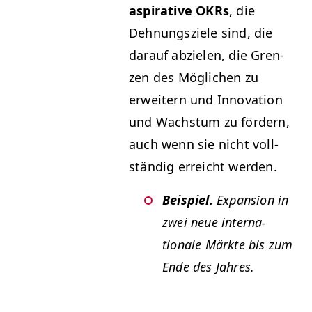
aspi­ra­tive OKRs
, die
Dehnungsziele sind, die
darauf abzie­len, die Gren­
zen des Möglichen zu
erweit­ern und Inno­va­tion
und Wach­s­tum zu fördern,
auch wenn sie nicht voll­
ständig erre­icht werden.
Beispiel.
Expan­sion in
zwei neue inter­na­
tionale Märk­te bis zum
Ende des Jahres.