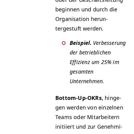
begin­nen und durch die
Organ­i­sa­tion herun­
tergestuft werden.
Beispiel.
Verbesserung
der betrieblichen
Effizienz um 25% im
gesamten
Unternehmen.
Bot­tom-Up-OKRs,
hinge­
gen wer­den von einzel­nen
Teams oder Mitar­beit­ern
ini­ti­iert und zur Genehmi­