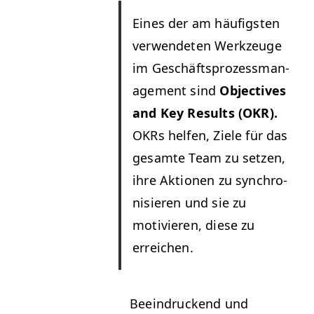
Eines der am häu­fig­sten
ver­wen­de­ten Werkzeuge
im Geschäft­sprozess­man­
age­ment sind
Objec­tives
and Key Results (
OKR
).
OKRs helfen, Ziele für das
gesamte Team zu set­zen,
ihre Aktio­nen zu syn­chro­
nisieren und sie zu
motivieren, diese zu
erreichen.
Beein­druck­end und