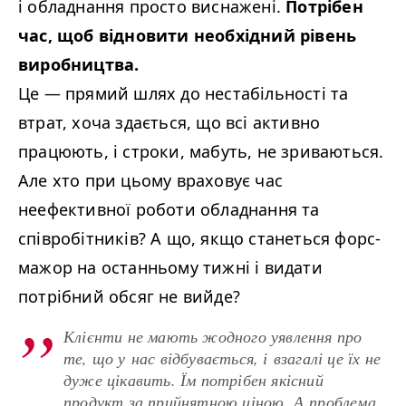
і обладнання просто виснажені.
Потрібен
час, щоб відновити необхідний рівень
виробництва.
Це
—
прямий шлях до нестабільності та
втрат, хоча здається, що всі активно
працюють, і строки, мабуть, не зриваються.
Але хто при цьому враховує час
неефективної роботи обладнання та
співробітників? А що, якщо станеться форс-
мажор на останньому тижні і видати
потрібний обсяг не вийде?
Клієнти не мають жодного уявлення про
те, що у нас відбувається, і взагалі це їх не
дуже цікавить. Їм потрібен якісний
продукт за прийнятною ціною. А проблема