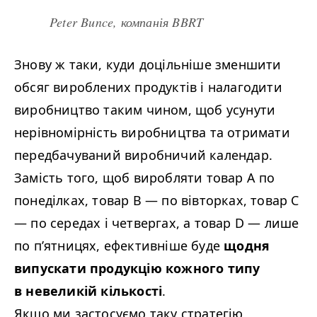
Peter Bunce, компанія
BBRT
Знову ж таки, куди доцільніше зменшити
обсяг вироблених продуктів і налагодити
виробництво таким чином, щоб усунути
нерівномірність виробництва та отримати
передбачуваний виробничий календар.
Замість того, щоб виробляти товар A по
понеділках, товар B
—
по вівторках, товар C
—
по середах і четвергах, а товар D
—
лише
по п’ятницях, ефективніше буде
щодня
випускати продукцію кожного типу
в невеликій кількості
.
Якщо ми застосуємо таку стратегію