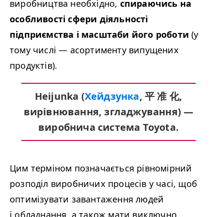
виробництва необхідно,
спираючись на
особливості сфери діяльності
підприємства і масштаби його роботи
(у
тому числі
—
асортименту випущених
продуктів).
Hei­jun­ka (
Хейдзунка
, 平 准 化,
вирівнювання, згладжування)
—
виробнича система Toyota.
Цим терміном позначається рівномірний
розподіл виробничих процесів у часі, щоб
оптимізувати завантаження людей
і обладнання, а також мати виключно