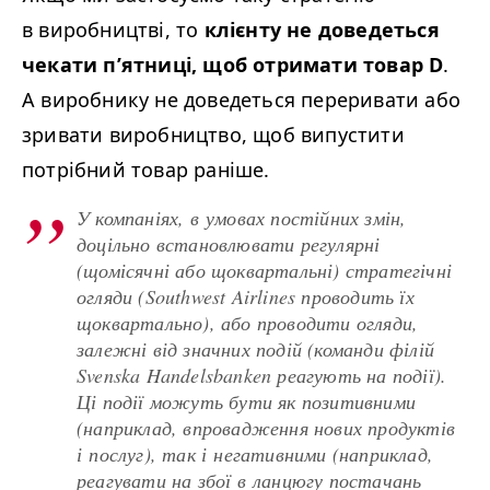
в виробництві, то
клієнту не доведеться
чекати п’ятниці, щоб отримати товар D
.
А виробнику не доведеться переривати або
зривати виробництво, щоб випустити
потрібний товар раніше.
У компаніях, в умовах постійних змін,
доцільно встановлювати регулярні
(щомісячні або щоквартальні) стратегічні
огляди (South­west Air­lines проводить їх
щоквартально), або проводити огляди,
залежні від значних подій (команди філій
Sven­s­ka Han­dels­banken реагують на події).
Ці події можуть бути як позитивними
(наприклад, впровадження нових продуктів
і послуг), так і негативними (наприклад,
реагувати на збої в ланцюгу постачань