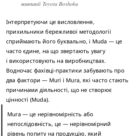
компанії Toy­ota Boshoku
Інтерпретуючи це висловлення,
прихильники бережливої методології
сприймають його буквально, і Muda
—
це
часто єдине, на що звертають увагу
і використовують на виробництвах.
Водночас фахівці-практики забувають про
два фактори
—
Muri і Mura, які часто стають
причинами діяльності, що не створює
цінності (Muda).
Mura
—
це нерівномірність або
непослідовність, це
—
нерівномірний
рівень попиту на продукцію, який