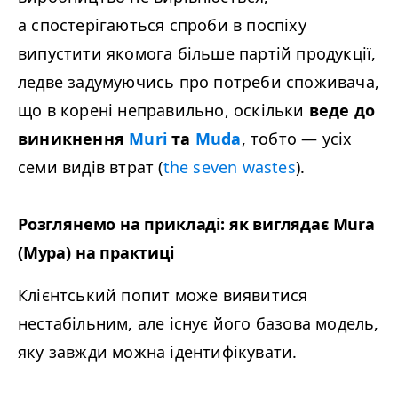
а спостерігаються спроби в поспіху
випустити якомога більше партій продукції,
ледве задумуючись про потреби споживача,
що в корені неправильно, оскільки
веде до
виникнення
Muri
та
Muda
, тобто
—
усіх
семи видів втрат (
the sev­en wastes
).
Розглянемо на прикладі: як виглядає Mura
(Мура) на практиці
Клієнтський попит може виявитися
нестабільним, але існує його базова модель,
яку завжди можна ідентифікувати.