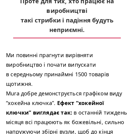
Проте для тих, хто працює на
виробництві
такі стрибки і падіння будуть
неприємні.
Ми повинні прагнути вирівняти
виробництво і почати випускати
в середньому принаймні 1500 товарів
щотижня.
Mura добре демонструється графіком виду
“
хокейна ключка”.
Ефект
“
хокейної
ключки” виглядає так:
в останній тиждень
місяця всі працюють як божевільні, сильно
напружуючи збірні вузли, щоб до кінця