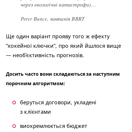
через екологічні катастрофи)…
Peter Bunce, компанія
BBRT
Ще один варіант прояву того ж ефекту
“
хокейної ключки”, про який йшлося вище
—
необ’єктивність прогнозів.
Досить часто вони складаються за наступним
порочним алгоритмом:
беруться договори, укладені
з клієнтами
виокремлюється бюджет