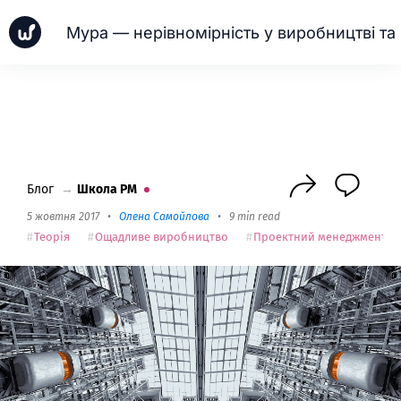
Мур
Новинки
Кейси
Школа PM
Next
Блог
→
Школа PM
5 жовтня 2017
•
Олена Самойлова
•
9 min read
Теорія
Ощадливе виробництво
Проектний менеджмент