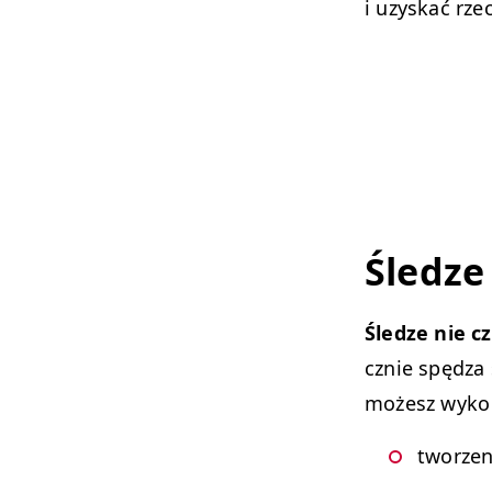
i uzyskać rze
Śledze
Śledze nie c
cznie spędza 
możesz wyko 
tworzen