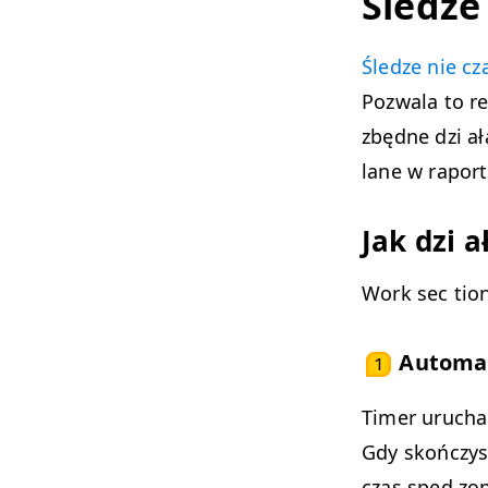
Śledze
Śledze nie cz
Pozwala to re
zbędne dzi ał
lane w raport
Jak dzi 
Work sec tion
Automat
1
Timer urucham
Gdy skończysz
czas spęd zo