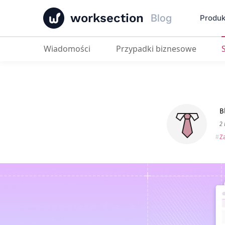
worksection
Blog
Produk
Wiadomości
Przypadki biznesowe
B
2
Z