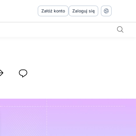
Załóż konto
Zaloguj się
Dlaczego tracker czasu Worksection jest najlepszym wyborem do kontrolowania zasobów projektowych