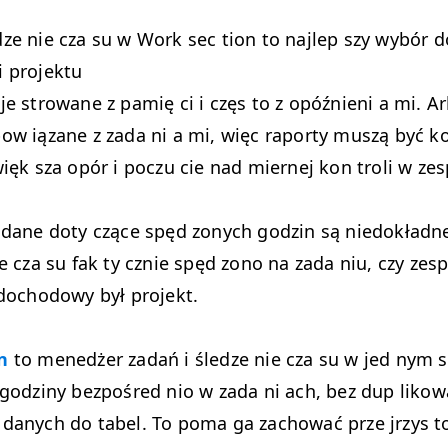
ze nie cza su w Work sec tion to najlep szy wybór d
i projektu
je strowane z pamię ci i częs to z opóźnieni a mi. A
pow iązane z zada ni a mi, więc raporty muszą być 
więk sza opór i poczu cie nad miernej kon troli w zes
e dane doty czące spęd zonych godzin są niedokładn
le cza su fak ty cznie spęd zono na zada niu, czy zesp
 dochodowy był projekt.
n
to menedżer zadań i śledze nie cza su w jed nym s
 godziny bezpośred nio w zada ni ach, bez dup likow
danych do tabel. To poma ga zachować prze jrzys to