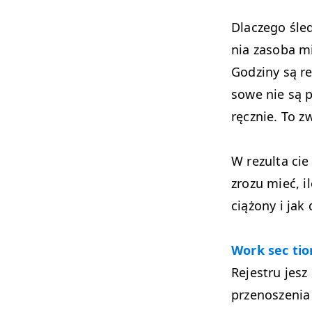
Dlaczego śled
nia zasoba m
Godziny są re
sowe nie są 
ręcznie. To z
W rezulta ci
zrozu mieć, i
ciążony i jak
Work sec tio
Rejestru jesz
przenoszenia 