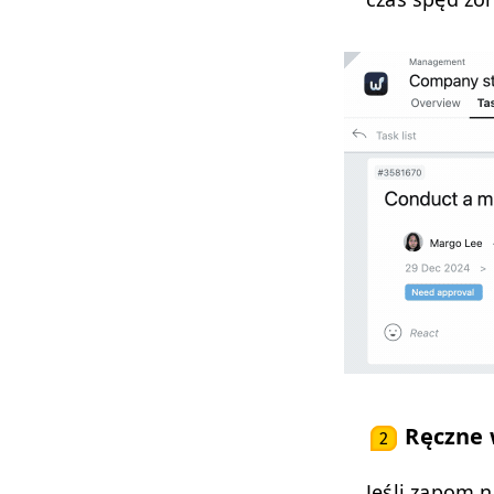
Ręczne 
2
Jeśli zapom n