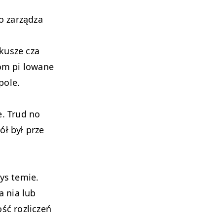
o zarządza
rkusze cza
kom pi lowane
pole.
e. Trud no
ół był prze
ys temie.
a nia lub
ść rozliczeń