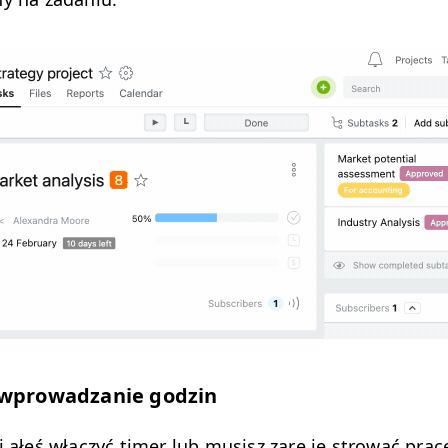
wprowadzanie godzin
i ałeś włączyć timer lub musisz zare je strować prac