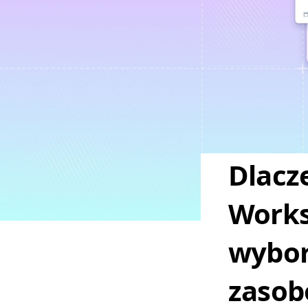
Dlacz
Works
wybor
zasob