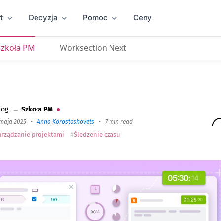
t
Decyzja
Pomoc
Ceny
Szkoła PM
Worksection Next
log
→
Szkoła PM
 maja 2025
•
Anna Korostashovets
•
7 min read
arządzanie projektami
Śledzenie czasu