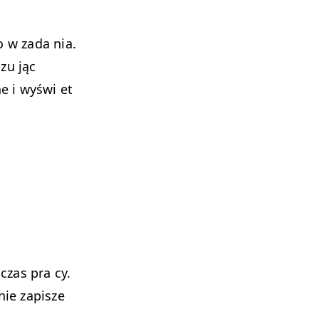
 w zada nia.
izu jąc
e i wyświ et
czas pra cy.
nie zapisze