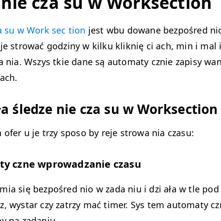
 nie cza su w Worksection
a su w Work sec tion
jest wbu dowane bezpośred nio
je strować godziny w kilku kliknię ci ach, min i mal 
a nia. Wszys tkie dane są automaty cznie zapisy wan
ach.
ała śledze nie cza su w Worksection
 ofer u je trzy sposo by reje strowa nia czasu:
y czne wprowadzanie czasu
ia się bezpośred nio w zada niu i dzi ała w tle pod 
, wystar czy zatrzy mać timer. Sys tem automaty cz
ny na zadaniu.