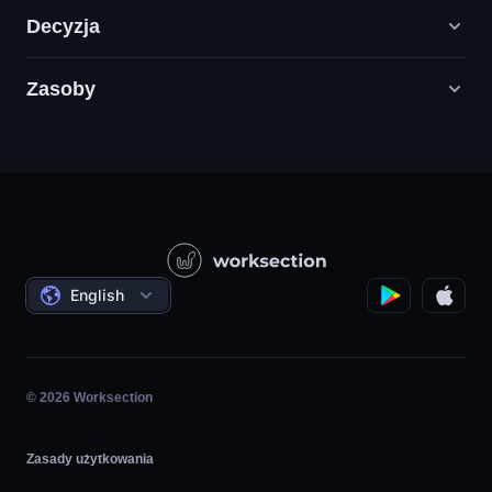
Decyzja
Zasoby
Agencje Digital Marketingu
PR / HR / Kreatywne / Consulting
Infolinia
Firmy Produktowe
Baza wiedzy
Budownictwo
Samouczki wideo
Projekty Państwowe / Społeczne
Oferty
English
Zarządzanie Projektami
Program partnerski
Praca na Godziny
Agile
© 2026 Worksection
Zasady użytkowania