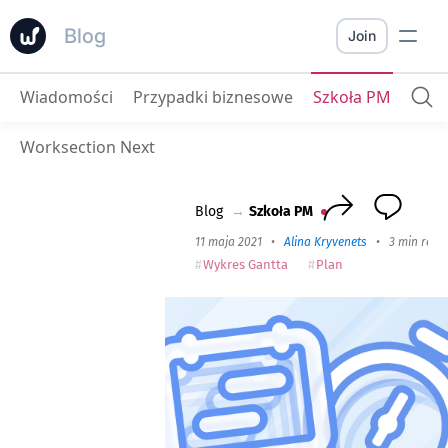
Blog
Join
Wiadomości
Przypadki biznesowe
Szkoła PM
Jak skutecznie planować zadania w firmie
Worksection Next
Blog
→
Szkoła PM
11 maja 2021
•
Alina Kryvenets
•
3 min read
Wykres Gantta
Plan