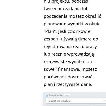
niu pro­jek­tu, pod­czas
tworzenia zada­nia lub
podzada­nia możesz określić
planowane wydat­ki w oknie
“
Plan”. Jeśli członkowie
zespołu uży­wa­ją timera do
reje­strowa­nia cza­su pra­cy
lub ręcznie wprowadza­ją
rzeczy­wiste wydat­ki cza­
sowe i finan­sowe, możesz
porów­nać i dos­tosować
plan i rzeczy­wiste dane.