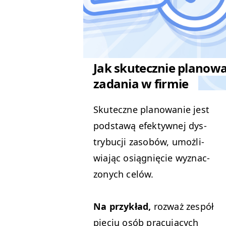
Jak skutecznie planow
zadania w firmie
Skuteczne planowanie jest
pod­stawą efek­ty­wnej dys­
try­bucji zasobów, umożli­
wia­jąc osiąg­nię­cie wyz­nac­
zonych celów.
Na przykład,
rozważ zespół
pię­ciu osób pracu­ją­cych