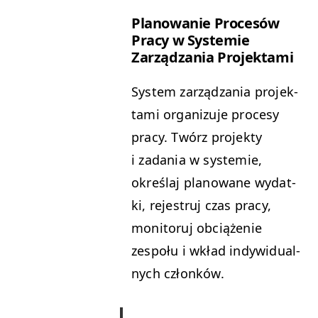
Planowanie Pro­cesów
Pra­cy w Sys­temie
Zarządza­nia Projektami
Sys­tem zarządza­nia pro­jek­
ta­mi orga­nizu­je pro­cesy
pra­cy. Twórz pro­jek­ty
i zada­nia w sys­temie,
określaj planowane wydat­
ki, rejestruj czas pra­cy,
mon­i­toruj obciąże­nie
zespołu i wkład indy­wid­u­al­
nych członków.