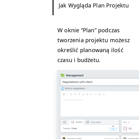
Jak Wyglą­da Plan Projektu
W oknie
“
Plan” pod­czas
tworzenia pro­jek­tu możesz
określić planowaną ilość
cza­su i budżetu.