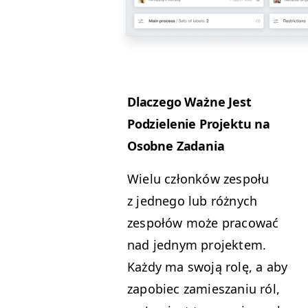
Dlaczego Ważne Jest
Podzie­le­nie Pro­jek­tu na
Osob­ne Zadania
Wielu członków zespołu
z jed­nego lub różnych
zespołów może pra­cow­ać
nad jed­nym pro­jek­tem.
Każdy ma swo­ją rolę, a aby
zapo­biec zamiesza­niu ról,