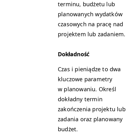
ter­minu, budże­tu lub
planowanych wydatków
cza­sowych na pracę nad
pro­jek­tem lub zadaniem.
Dokład­ność
Czas i pieniądze to dwa
kluc­zowe para­me­try
w planowa­niu. Określ
dokład­ny ter­min
zakończenia pro­jek­tu lub
zada­nia oraz planowany
budżet.