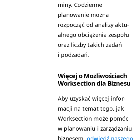
miny. Codzi­enne
planowanie moż­na
rozpocząć od anal­izy aktu­
al­nego obciąże­nia zespołu
oraz licz­by takich zadań
i podzadań.
Więcej o Możli­woś­ci­ach
Work­sec­tion dla Biznesu
Aby uzyskać więcej infor­
ma­cji na tem­at tego, jak
Work­sec­tion może pomóc
w planowa­niu i zarządza­niu
biz­ne­sem,
odwiedź naszego