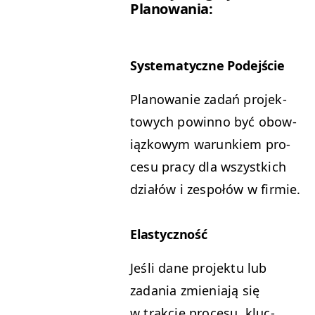
Planowania:
Sys­tem­aty­czne Podejście
Planowanie zadań pro­jek­
towych powin­no być obow­
iązkowym warunk­iem pro­
ce­su pra­cy dla wszys­t­kich
dzi­ałów i zespołów w firmie.
Elastyczność
Jeśli dane pro­jek­tu lub
zada­nia zmieni­a­ją się
w trak­cie pro­ce­su, kluc­