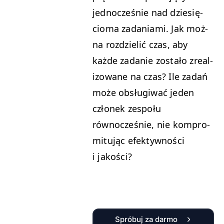
jed­nocześnie nad dziesię­
cioma zada­ni­a­mi. Jak moż­
na rozdzielić czas, aby
każde zadanie zostało zre­al­
i­zowane na czas? Ile zadań
może obsługi­wać jeden
członek zespołu
równocześnie, nie kom­pro­
mi­tu­jąc efek­ty­wnoś­ci
i jakości?
Spróbuj za darmo