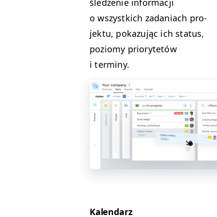
śledze­nie infor­ma­cji
o wszys­t­kich zada­ni­ach pro­
jek­tu, pokazu­jąc ich sta­tus,
poziomy pri­o­ry­tetów
i terminy.
Kalen­darz