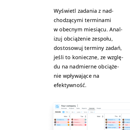
Wyświ­etl zada­nia z nad­
chodzą­cy­mi ter­mi­na­mi
w obec­nym miesiącu. Anal­
izuj obciąże­nie zespołu,
dos­tosowuj ter­miny zadań,
jeśli to konieczne, ze wzglę­
du na nad­mierne obciąże­
nie wpły­wa­jące na
efektywność.