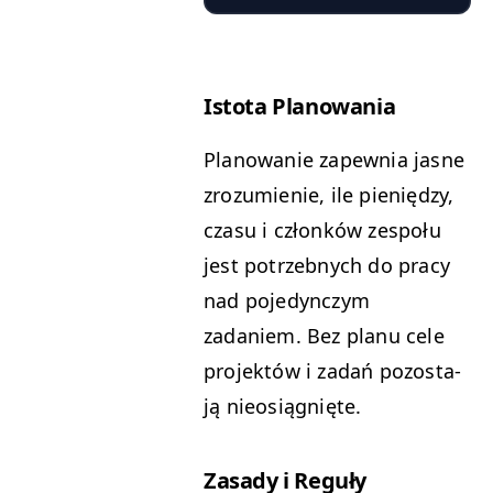
Isto­ta Planowania
Planowanie zapew­nia jasne
zrozu­mie­nie, ile pieniędzy,
cza­su i członków zespołu
jest potrzeb­nych do pra­cy
nad poje­dynczym
zadaniem. Bez planu cele
pro­jek­tów i zadań pozosta­
ją nieosiągnięte.
Zasady i Reguły