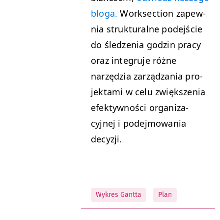
blo­ga.
Work­sec­tion zapew­
nia struk­tu­ralne pode­jś­cie
do śledzenia godzin pra­cy
oraz inte­gru­je różne
narzędzia zarządza­nia pro­
jek­ta­mi w celu zwięk­szenia
efek­ty­wnoś­ci orga­ni­za­
cyjnej i pode­j­mowa­nia
decyzji.
Wykres Gantta
Plan