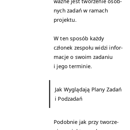
ważne jest tworze­nie osob­
nych zadań w ramach
projektu.
W ten sposób każdy
członek zespołu widzi infor­
ma­c­je o swoim zada­niu
i jego terminie.
Jak Wyglą­da­ją Plany Zadań
i Podzadań
Podob­nie jak przy tworze­