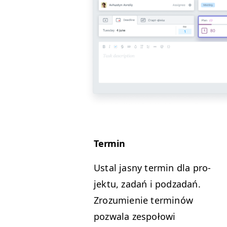
Ter­min
Ustal jas­ny ter­min dla pro­
jek­tu, zadań i podzadań.
Zrozu­mie­nie ter­minów
pozwala zespołowi