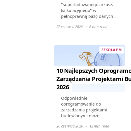
"superładowanego arkusza
kalkulacyjnego" w
pełnoprawną bazę danych w
chmurze, jednak rosnący
27 czerwca 2026
•
8 min read
zestaw funkcji podniósł ceny.
Wiele firm staje teraz przed
przeciążonym interfejsem,
ograniczeniami...
SZKOŁA PM
10 Najlepszych Oprogram
Zarządzania Projektami 
2026
Odpowiednie
oprogramowanie do
zarządzania projektami
budowlanymi może
usprawnić procesy, poprawić
26 czerwca 2026
•
12 min read
współpracę i zapewnić, że