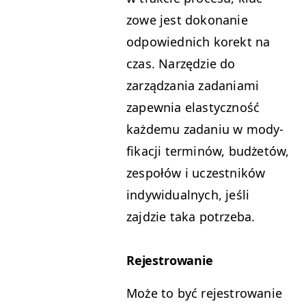
zowe jest doko­nanie
odpowied­nich korekt na
czas. Narzędzie do
zarządza­nia zada­ni­a­mi
zapew­nia elasty­czność
każde­mu zada­niu w mody­
fikacji ter­minów, budżetów,
zespołów i uczest­ników
indy­wid­u­al­nych, jeśli
zajdzie taka potrzeba.
Reje­strowanie
Może to być reje­strowanie