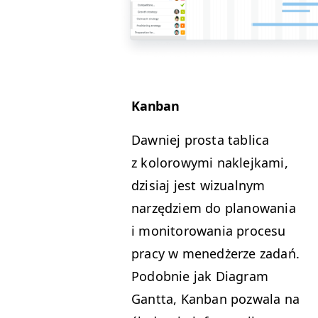
Kan­ban
Dawniej pros­ta tabli­ca
z kolorowy­mi nakle­jka­mi,
dzisi­aj jest wiz­ual­nym
narzędziem do planowa­nia
i mon­i­torowa­nia pro­ce­su
pra­cy w menedżerze zadań.
Podob­nie jak Dia­gram
Gant­ta, Kan­ban pozwala na