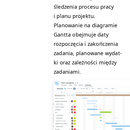
śledzenia pro­ce­su pra­cy
i planu pro­jek­tu.
Planowanie na dia­gramie
Gant­ta obe­j­mu­je daty
rozpoczę­cia i zakończenia
zada­nia, planowane wydat­
ki oraz zależnoś­ci między
zadaniami.