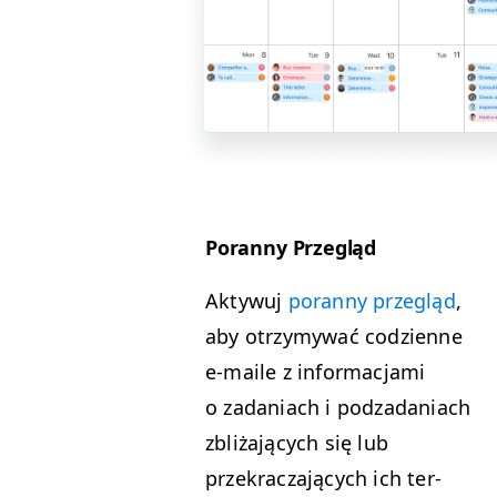
Poran­ny Przegląd
Akty­wuj
poran­ny przegląd
,
aby otrzymy­wać codzi­enne
e‑maile z infor­ma­c­ja­mi
o zada­ni­ach i podzada­ni­ach
zbliża­ją­cych się lub
przekracza­ją­cych ich ter­