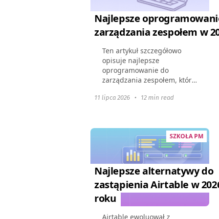
Najlepsze oprogramowani
zarządzania zespołem w 2
Ten artykuł szczegółowo
opisuje najlepsze
oprogramowanie do
zarządzania zespołem, które
będzie dostępne w 2026
11 lipca 2026
•
12 min read
roku. Pokazuje, jak te
narzędzia mogą zmienić
dynamikę zespołu, poprawić
współpracę i usprawnić...
SZKOŁA PM
Najlepsze alternatywy do
zastąpienia Airtable w 202
roku
Airtable ewoluował z