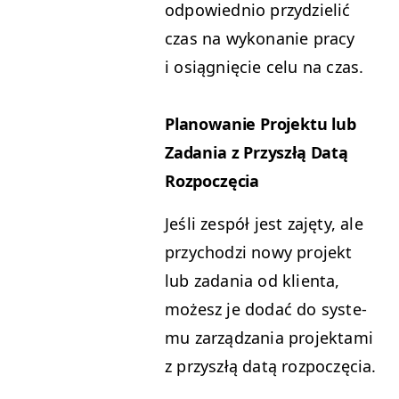
odpowied­nio przy­dzielić
czas na wyko­nanie pra­cy
i osiąg­nię­cie celu na czas.
Planowanie Pro­jek­tu lub
Zada­nia z Przyszłą Datą
Rozpoczęcia
Jeśli zespół jest zaję­ty, ale
przy­chodzi nowy pro­jekt
lub zada­nia od klien­ta,
możesz je dodać do sys­te­
mu zarządza­nia pro­jek­ta­mi
z przyszłą datą rozpoczęcia.