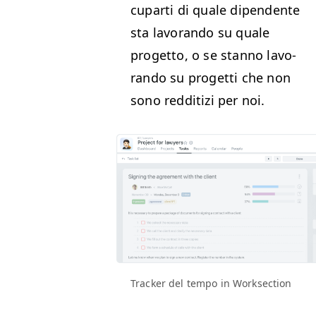
cu­par­ti di quale dipen­dente
sta lavo­ran­do su quale
prog­et­to, o se stan­no lavo­
ran­do su prog­et­ti che non
sono red­di­tizi per noi.
Track­er del tem­po in Worksection