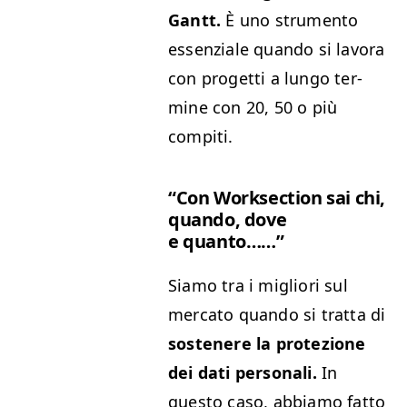
Gantt.
È uno stru­men­to
essen­ziale quan­do si lavo­ra
con prog­et­ti a lun­go ter­
mine con 20, 50 o più
compiti.
“
Con Work­sec­tion sai chi,
quan­do, dove
e quanto……”
Siamo tra i migliori sul
mer­ca­to quan­do si trat­ta di
sostenere la pro­tezione
dei dati per­son­ali.
In
questo caso, abbi­amo fat­to