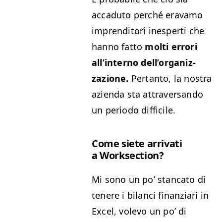
accadu­to per­ché erava­mo
impren­di­tori ines­per­ti che
han­no fat­to
molti errori
all’in­ter­no del­l’or­ga­niz­
zazione.
Per­tan­to, la nos­tra
azien­da sta attra­ver­san­do
un peri­o­do difficile.
Come siete arrivati
a Worksection?
Mi sono un po’ stan­ca­to di
tenere i bilan­ci finanziari in
Excel, vole­vo un po’ di