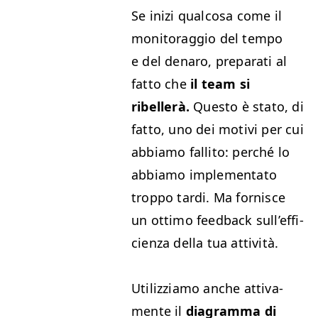
Se inizi qual­cosa come il
mon­i­tor­ag­gio del tem­po
e del denaro, preparati al
fat­to che
il team si
ribellerà.
Questo è sta­to, di
fat­to, uno dei motivi per cui
abbi­amo fal­li­to: per­ché lo
abbi­amo imple­men­ta­to
trop­po tar­di. Ma for­nisce
un otti­mo feed­back sul­l’­ef­fi­
cien­za del­la tua attività.
Uti­lizzi­amo anche atti­va­
mente il
dia­gram­ma di