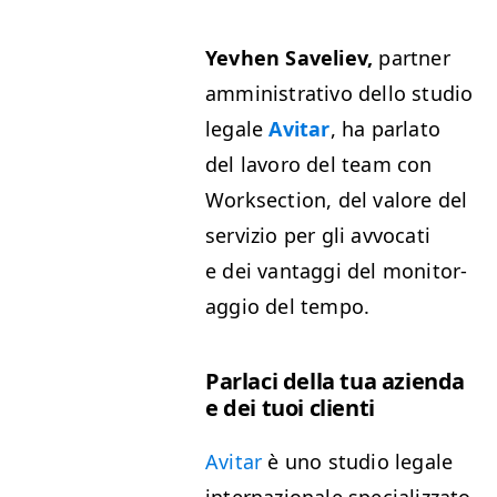
Yevhen Saveliev,
part­ner
ammin­is­tra­ti­vo del­lo stu­dio
legale
Avi­tar
, ha par­la­to
del lavoro del team con
Work­sec­tion, del val­ore del
servizio per gli avvo­cati
e dei van­tag­gi del mon­i­tor­
ag­gio del tempo.
Par­laci del­la tua azien­da
e dei tuoi clienti
Avi­tar
è uno stu­dio legale