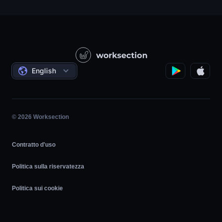
Supporto
Società di prodotto
Base di conoscenza
Costruzione
Videolezioni
Progetti governativi/sociali
Accordi
English
Gestione del progetto
Programma di affiliazione
Lavoro orario
Agile
© 2026 Worksection
Contratto d'uso
Politica sulla riservatezza
Politica sui cookie