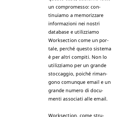
un com­pro­mes­so: con­
tinuiamo a mem­o­riz­zare
infor­mazioni nei nos­tri
data­base e uti­lizzi­amo
Work­sec­tion come un por­
tale, per­ché questo sis­tema
è per altri com­pi­ti. Non lo
uti­lizzi­amo per un grande
stoccag­gio, poiché riman­
gono comunque email e un
grande numero di doc­u­
men­ti asso­ciati alle email.
Work­sec­tion, come stru­