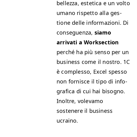
bellez­za, estet­i­ca e un volto
umano rispet­to alla ges­
tione delle infor­mazioni. Di
con­seguen­za,
siamo
arrivati a Work­sec­tion
per­ché ha più sen­so per un
busi­ness come il nos­tro.
1C
è com­p­lesso, Excel spes­so
non for­nisce il tipo di info­
grafi­ca di cui hai bisog­no.
Inoltre, vol­e­va­mo
sostenere il busi­ness
ucraino.