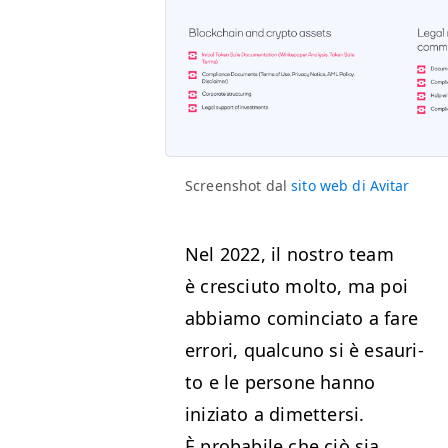
Screen­shot dal
sito web di Avitar
Nel 2022, il nos­tro team
è cresci­u­to molto, ma poi
abbi­amo com­in­ci­a­to a fare
errori, qual­cuno si è esauri­
to e le per­sone han­no
inizia­to a dimet­ter­si.
È prob­a­bile che ciò sia