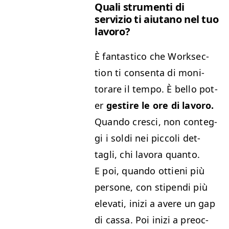
Quali stru­men­ti di
servizio ti aiu­tano nel tuo
lavoro?
È fan­tas­ti­co che Work­sec­
tion ti con­sen­ta di mon­i­
torare il tem­po. È bel­lo pot­
er
gestire le ore di lavoro.
Quan­do cresci, non con­teg­
gi i sol­di nei pic­coli det­
tagli, chi lavo­ra quan­to.
E poi, quan­do ottieni più
per­sone, con stipen­di più
ele­vati, inizi a avere un gap
di cas­sa. Poi inizi a pre­oc­