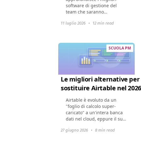
software di gestione del
team che saranno
disponibili nel 2024. Mostra
11 luglio 2026
•
12 min read
come questi strumenti
possano cambiare la
dinamica di un team,
migliorare la
SCUOLA PM
collaborazione...
Le migliori alternative per
sostituire Airtable nel 202
Airtable è evoluto da un
"foglio di calcolo super-
caricato" a un'intera banca
dati nel cloud, eppure il suo
set di funzionalità in
27 giugno 2026
•
8 min read
espansione ha fatto crescere
i prezzi. Molte aziende ora si