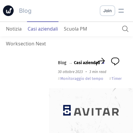
Blog
Join
Notizia
Casi aziendali
Scuola PM
AVITAR
: come un team di avvocati organizza il lavoro con Worksection
Worksection Next
Blog
→
Casi aziendali
30 ottobre 2023
•
3 min read
Monitoraggio del tempo
Timer
C