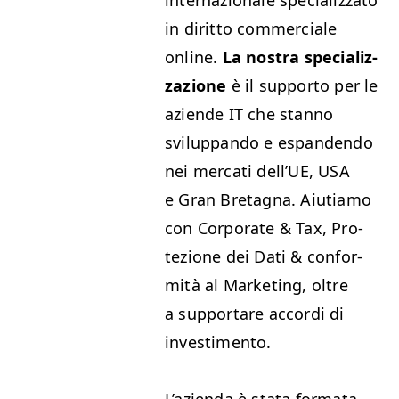
inter­nazionale spe­cial­iz­za­to
in dirit­to com­mer­ciale
online.
La nos­tra spe­cial­iz­
zazione
è il sup­por­to per le
aziende
IT
che stan­no
svilup­pan­do e espan­den­do
nei mer­cati del­l’UE,
USA
e Gran Bre­tagna. Aiu­ti­amo
con Cor­po­rate
&
Tax, Pro­
tezione dei Dati
&
con­for­
mità al Mar­ket­ing, oltre
a sup­port­are accor­di di
investimento.