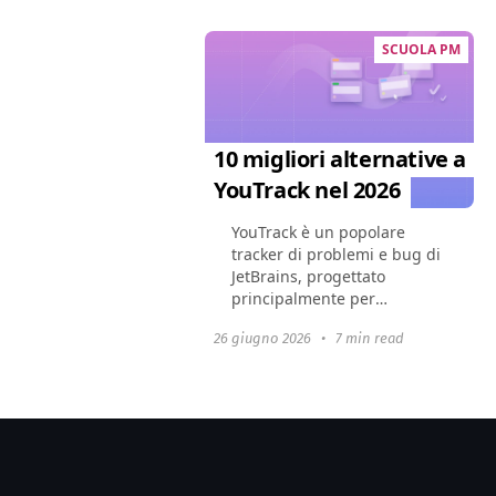
trovano di...
SCUOLA PM
10 migliori alternative a
YouTrack nel 2026
YouTrack è un popolare
tracker di problemi e bug di
JetBrains, progettato
principalmente per
sviluppatori e team Agile.
26 giugno 2026
•
7 min read
Tuttavia, nel 2026 il mercato
offre dozzine di piattaforme
flessibili che spesso...