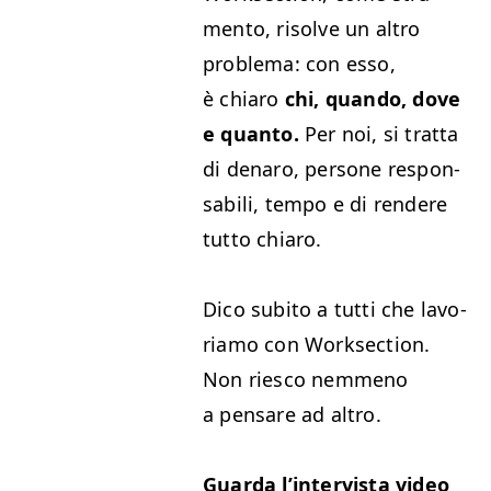
men­to, risolve un altro
prob­le­ma: con esso,
è chiaro
chi, quan­do, dove
e quan­to.
Per noi, si trat­ta
di denaro, per­sone respon­
s­abili, tem­po e di ren­dere
tut­to chiaro.
Dico subito a tut­ti che lavo­
riamo con Work­sec­tion.
Non riesco nem­meno
a pen­sare ad altro.
Guar­da l’in­ter­vista video