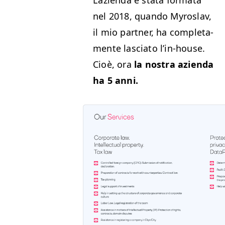
L’azien­da è sta­ta for­ma­ta
nel 2018, quan­do Myroslav,
il mio part­ner, ha com­ple­ta­
mente las­ci­a­to l’in-house.
Cioè, ora
la nos­tra azien­da
ha 5 anni.