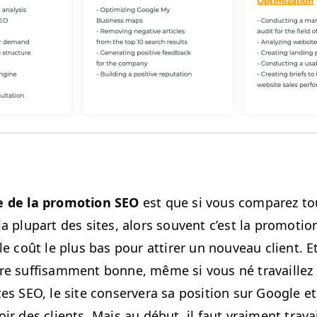
e de la pro­mo­tion
SEO
est que si vous com­parez to
a plu­part des sites, alors sou­vent c’est la pro­mo­tio
le coût le plus bas pour attir­er un nou­veau client. Et
re suff­isam­ment bonne, même si vous né tra­vaillez
stes
SEO
, le site con­servera sa posi­tion sur Google et
ir des clients. Mais au début, il faut vrai­ment tra­vai