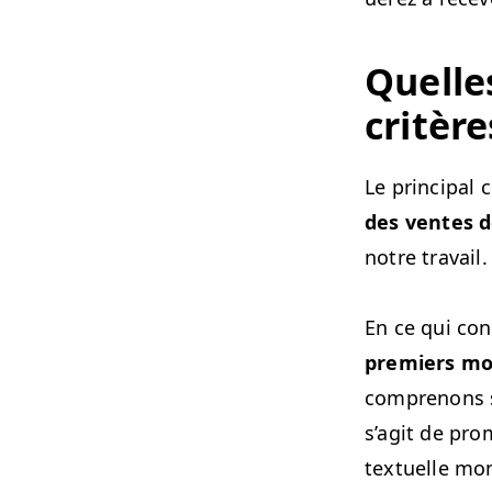
Quelles
critère
Le prin­ci­pal
des ventes d
notre travail.
En ce qui con­
pre­miers moi
com­prenons s
s’ag­it de pro
textuelle mon­