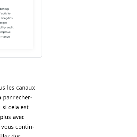
us les canaux
n par recher­
 si cela est
 plus avec
 vous con­tin­
ller dur.