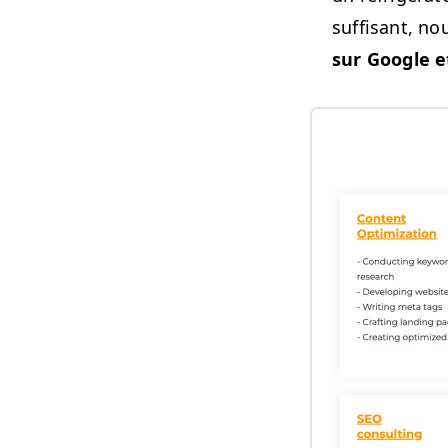
suff­isant, n
sur Google e