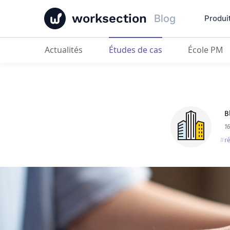
worksection
Blog
Produi
Actualités
Études de cas
École PM
Site24
: « Une gestion de haute qua
B
1
r