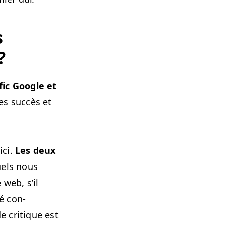
s
 ?
f­ic Google et
ces suc­cès et
ici.
Les deux
uels nous
 web, s’il
té con­
e cri­tique est