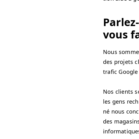
Par­lez
vous f
Nous somm
des pro­jets c
traf­ic Googl
Nos clients s
les gens rech
né nous con­ce
des mag­a­sins
infor­ma­tiqu