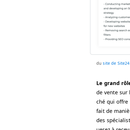
du
site de Site24
Le grand rôl
de vente sur l
ché qui offre 
fait de maniè
des spé­cial­i
uerez à recevo