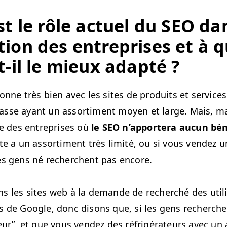
st le rôle actuel du
SEO
dan
tion des entre­pris­es et à q
t-il le mieux adapté ?
ionne très bien avec les sites de pro­duits et ser­vice
sse ayant un assor­ti­ment moyen et large. Mais, ma
e des entre­pris­es où
le
SEO
n’ap­portera aucun béné
te a un assor­ti­ment très lim­ité, ou si vous vendez u
es gens né recherchent pas encore.
s les sites web à la demande de recher­ché des util­i
s de Google, donc dis­ons que, si les gens recherch
teur”, et que vous vendez des réfrigéra­teurs avec un 