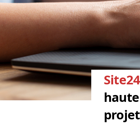
Site2
haute 
projet