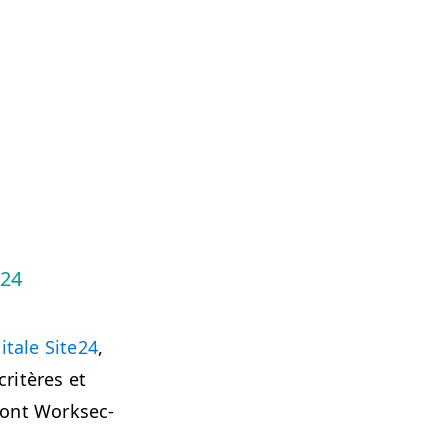
e24
­i­tale Site24
,
critères et
dont Work­sec­