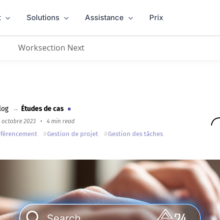
t
Solutions
Assistance
Prix
Worksection Next
lité est la clé d'un projet réussi »
log
→
Études de cas
6 octobre 2023
•
4 min read
éférencement
Gestion de projet
Gestion des tâches