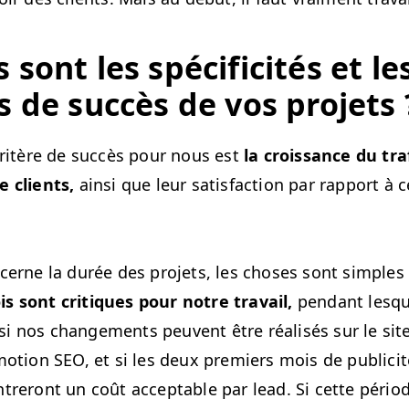
 sont les spé­ci­ficités et le
s de suc­cès de vos projets
 critère de suc­cès pour nous est
la crois­sance du tra
e clients,
ain­si que leur sat­is­fac­tion par rap­port à 
cerne la durée des pro­jets, les choses sont sim­ples 
s sont cri­tiques pour notre tra­vail,
pen­dant lesq
i nos change­ments peu­vent être réal­isés sur le site
­mo­tion
SEO
, et si les deux pre­miers mois de pub­lic­i
treront un coût accept­able par lead. Si cette péri­od