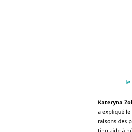
le
Katery­na Zol
a expliqué le
raisons des pr
tion aide à gér