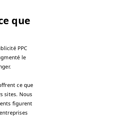
 ce que
b­lic­ité
PPC
g­men­té le
nger.
offrent ce que
s sites. Nous
ents fig­urent
ntre­pris­es