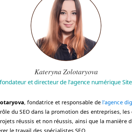
Kateryna Zolotaryova
 fondateur et directeur de l'agence numérique Sit
otary­o­va
, fon­da­trice et respon­s­able de
l’a­gence dig
 rôle du
SEO
dans la pro­mo­tion des entre­pris­es, les 
o­jets réus­sis et non réus­sis, ain­si que la manière 
­er le tra­vail des spé­cial­istes
SEO
.