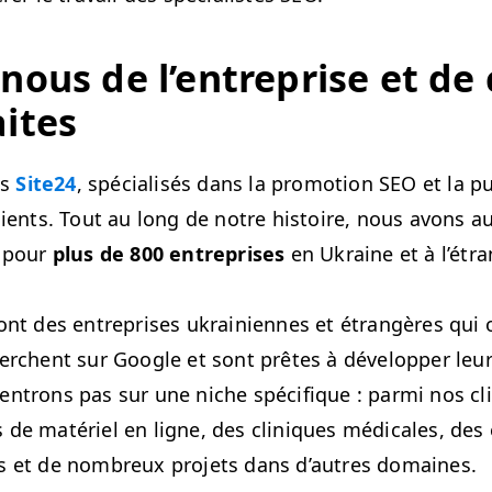
-nous de l’en­tre­prise et de
aites
es
Site24
, spé­cial­isés dans la pro­mo­tion
SEO
et la pu
lients. Tout au long de notre his­toire, nous avons au
e pour
plus de 800 entre­pris­es
en Ukraine et à l’étra
ont des entre­pris­es ukraini­ennes et étrangères qui 
erchent sur Google et sont prêtes à dévelop­per leur
n­trons pas sur une niche spé­ci­fique : par­mi nos cli
 de matériel en ligne, des clin­iques médi­cales, des e
es et de nom­breux pro­jets dans d’autres domaines.