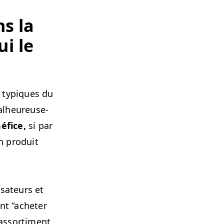
s la
ui le
s typ­iques du
l­heureuse­
­fice,
si par
n pro­duit
sa­teurs et
ent
“
acheter
assor­ti­ment