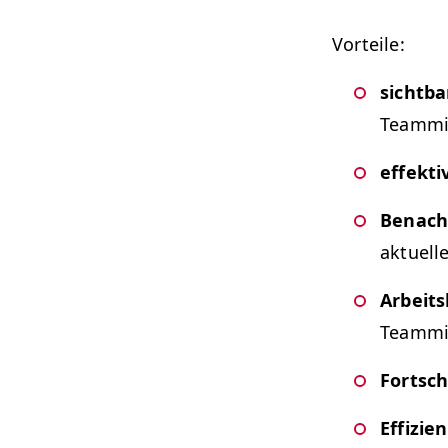
Vorteile:
sicht­b
Teammit
effek­t
Benachr
aktuelle
Arbeit­s
Teammit
Fortsch
Effizien