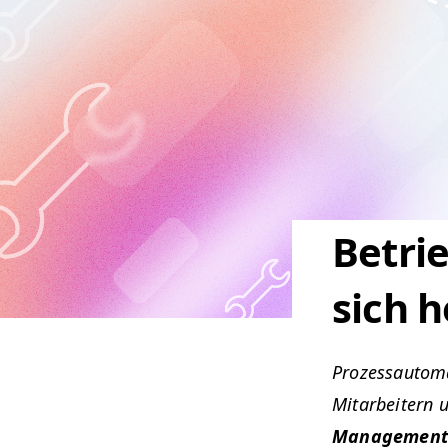
Betri
sich 
Prozes­sautoma
Mitar­beit­ern
Man­age­ment