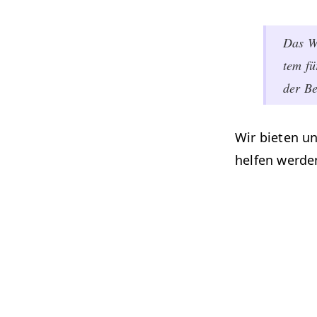
Das Wi
tem fü
der Be
Wir bieten u
helfen wer­den