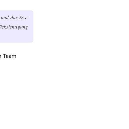
, und das Sys­
k­sich­ti­gung
em Team