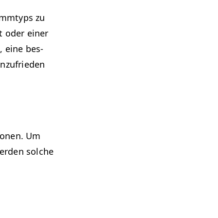
amm­typs zu
t oder ein­er
, eine bes­
unzufrieden
tio­nen. Um
er­den solche