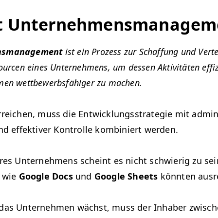
st Unternehmensmanagem
sman­age­ment
ist ein Prozess zur Schaf­fung und Vert
sourcen eines Unternehmens, um dessen Aktiv­itäten effiz
en wet­tbe­werb­s­fähiger zu machen.
e­ichen, muss die Entwick­lungsstrate­gie mit admin­is
nd effek­tiv­er Kon­trolle kom­biniert werden.
res Unternehmens scheint es nicht schwierig zu sein
s wie
Google Docs
und
Google Sheets
kön­nten ausr
das Unternehmen wächst, muss der Inhab­er zwis­c