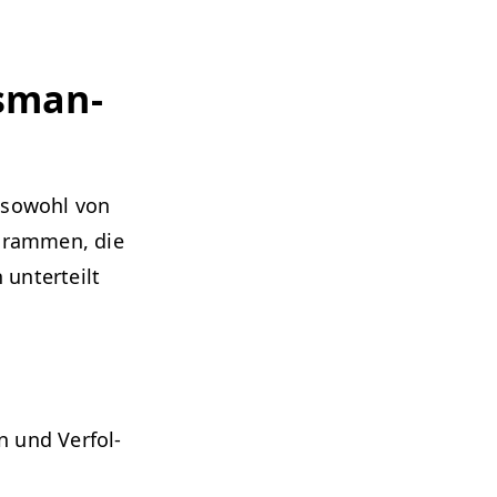
sman­
n sowohl von
­gram­men, die
 unterteilt
on und Ver­fol­