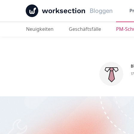
worksection
Bloggen
P
Neuigkeiten
Geschäftsfälle
PM-Sch
Betriebsmanagementsysteme, die 
B
17