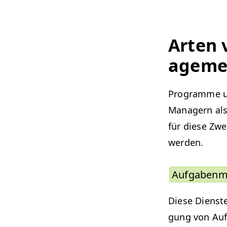
Arten 
age­me
Pro­gramme un
Man­agern als
für diese Zwe
werden.
Auf­gaben­
Diese Dien­ste
gung von Auf