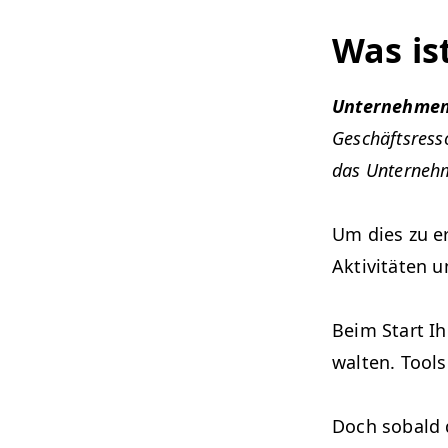
Was i
Unternehmen
Geschäft­sres­
das Unternehm
Um dies zu err
Aktiv­itäten u
Beim Start Ih
wal­ten. Tool
Doch sobald 