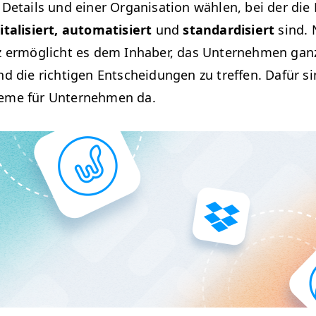
 Details und ein­er Organ­i­sa­tion wählen, bei der di
­i­tal­isiert, automa­tisiert
und
stan­dar­d­isiert
sind. 
z ermöglicht es dem Inhab­er, das Unternehmen ganz
nd die richti­gen Entschei­dun­gen zu tre­f­fen. Dafür 
teme für Unternehmen da.