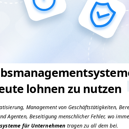
ebsmanagementsysteme
heute lohnen zu nutzen
­tisierung, Man­age­ment von Geschäft­stätigkeit­en, Ber
 und Agen­ten, Besei­t­i­gung men­schlich­er Fehler, wo im
sys­teme für Unternehmen
tra­gen zu all dem bei.