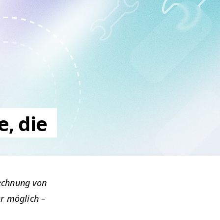
, die
ech­nung von
mer möglich –