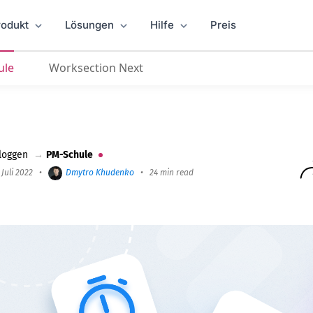
rodukt
Lösungen
Hilfe
Preis
ule
Worksection Next
sich heute lohnen zu nutzen
loggen
→
PM-Schule
 Juli 2022
•
Dmytro Khudenko
•
24 min read