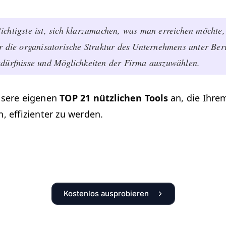
chtig­ste ist, sich klarzu­machen, was man erre­ichen möchte
r die organ­isatorische Struk­tur des Unternehmens unter Berüc
dürfnisse und Möglichkeit­en der Fir­ma auszuwählen.
nsere eige­nen
TOP
21 nüt­zlichen Tools
an, die Ihr
, effizien­ter zu werden.
Kostenlos ausprobieren