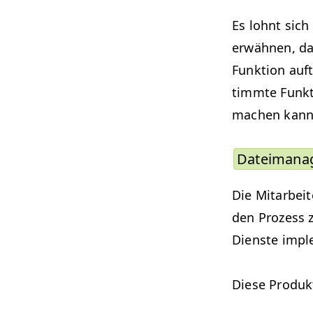
Es lohnt sich
erwäh­nen, da
Funk­tion auf
timmte Funk­t
machen kann
Dateiman­a
Die Mitar­beit
den Prozess z
Dien­ste impl
Diese Pro­duk­