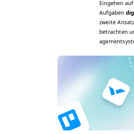
Einge­hen auf
Auf­gaben
dig
zweite Ansat
betra­cht­en u
age­mentsys­