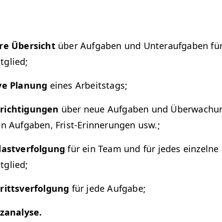
are Über­sicht
über Auf­gaben und Unter­auf­gaben fü
glied;
ive Pla­nung
eines Arbeitstags;
ich­ti­gun­gen
über neue Auf­gaben und Überwachu
n Auf­gaben, Frist-Erin­nerun­gen usw.;
lastver­fol­gung
für ein Team und für jedes einzelne
glied;
rittsver­fol­gung
für jede Aufgabe;
­z­analyse.