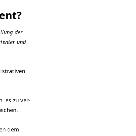
ent?
eilung der
ien­ter und
­tra­tiv­en
, es zu ver­
eichen.
hen dem