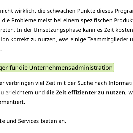
 nicht wirk­lich, die schwachen Punk­te dieses Pro­gr
 die Prob­leme meist bei einem spez­i­fis­chen Pro­duk
treten. In der Umset­zungsphase kann es Zeit kosten
ion kor­rekt zu nutzen, was einige Team­mit­glieder 
.
g­er für die Unternehmensadministration
­er ver­brin­gen viel Zeit mit der Suche nach Infor­ma­
u erle­ichtern und
die Zeit effizien­ter zu nutzen
, w
ementiert.
te und Ser­vices bieten an,