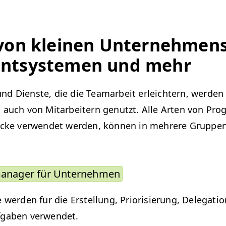
von kleinen Unternehmen
ntsys­te­men und mehr
d Dien­ste, die die Tea­mar­beit erle­ichtern, wer­de
 auch von Mitar­beit­ern genutzt. Alle Arten von Pro
cke ver­wen­det wer­den, kön­nen in mehrere Grup­pen
man­ag­er für Unternehmen
 wer­den für die Erstel­lung, Pri­or­isierung, Del­e­ga­ti
­gaben verwendet.