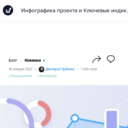
Инфографика 
Новинки
Кейсы
Школа PM
Next
Блог
→
Новинки
16 января 2022
•
Дмитрий Худенко
•
7 min read
Показатели
Контроль