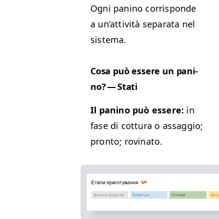
Ogni pani­no cor­risponde
a un’at­tiv­ità sep­a­ra­ta nel
sistema.
Cosa può essere un pani­
no? — Stati
Il pani­no può essere:
in
fase di cot­tura o assag­gio;
pron­to; rovinato.