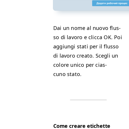
Dai un nome al nuo­vo flus­
so di lavoro e clic­ca
OK
. Poi
aggiun­gi sta­ti per il flus­so
di lavoro cre­ato. Scegli un
col­ore uni­co per cias­
cuno stato.
Come creare etichette