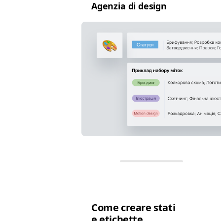
Agen­zia di design
Come creare sta­ti
e etichette