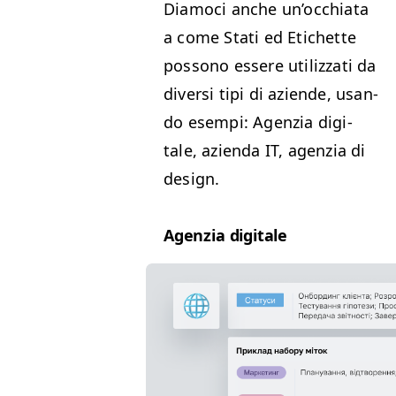
Diamo­ci anche un’oc­chi­a­ta
a come Sta­ti ed Etichette
pos­sono essere uti­liz­za­ti da
diver­si tipi di aziende, usan­
do esem­pi: Agen­zia dig­i­
tale, azien­da
IT
, agen­zia di
design.
Agen­zia digitale