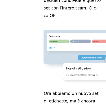
desideri con­di­videre questo
set con l’in­tero team. Clic­
ca
OK
.
Ora abbi­amo un nuo­vo set
di etichette, ma è anco­ra