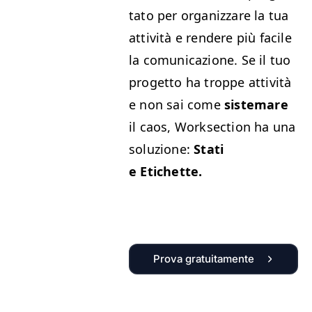
ta­to per orga­niz­zare la tua
attiv­ità e ren­dere più facile
la comu­ni­cazione. Se il tuo
prog­et­to ha troppe attiv­ità
e non sai come
sis­temare
il caos, Work­sec­tion ha una
soluzione:
Sta­ti
e Etichette.
Prova gratuitamente