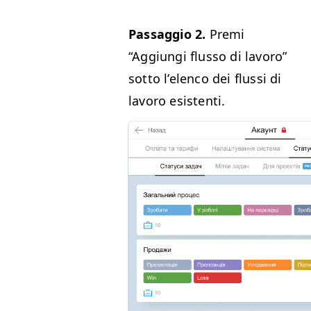
Pas­sag­gio 2.
Pre­mi
“
Aggiun­gi flus­so di lavoro”
sot­to l’e­len­co dei flus­si di
lavoro esistenti.