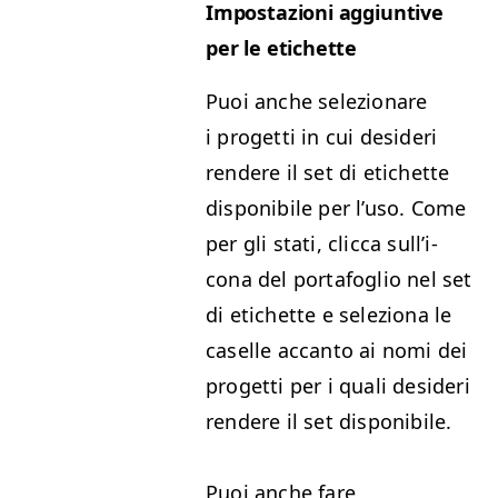
Impostazioni aggiun­tive
per le etichette
Puoi anche selezionare
i prog­et­ti in cui desideri
ren­dere il set di etichette
disponi­bile per l’u­so. Come
per gli sta­ti, clic­ca sul­l’i­
cona del portafoglio nel set
di etichette e seleziona le
caselle accan­to ai nomi dei
prog­et­ti per i quali desideri
ren­dere il set disponibile.
Puoi anche fare