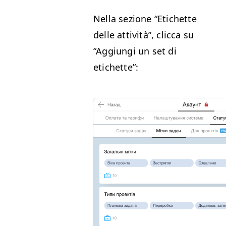
Nel­la sezione
“
Etichette
delle attiv­ità”, clic­ca su
“
Aggiun­gi un set di
etichette”: