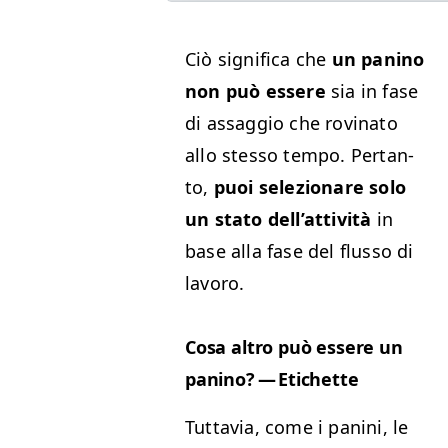
Ciò sig­nifi­ca che
un pani­no
non può essere
sia in fase
di assag­gio che rov­ina­to
allo stes­so tem­po. Per­tan­
to,
puoi selezionare solo
un sta­to del­l’at­tiv­ità
in
base alla fase del flus­so di
lavoro.
Cosa altro può essere un
pani­no? — Etichette
Tut­tavia, come i pani­ni, le