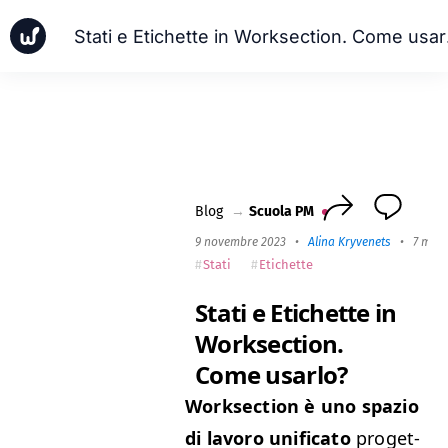
Stati
Notizia
Casi aziendali
Scuola PM
Worksection Next
Blog
→
Scuola PM
9 novembre 2023
•
Alina Kryvenets
•
7 min 
Stati
Etichette
Stati e Etichette in
Worksection.
Come usarlo?
Work­sec­tion è uno spazio
di lavoro uni­fi­ca­to
prog­et­