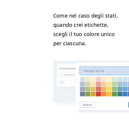
Come nel caso degli sta­ti,
quan­do crei etichette,
scegli il tuo col­ore uni­co
per ciascuna.