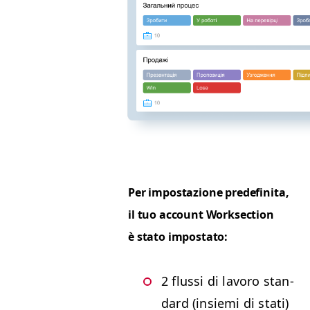
Per impostazione pre­defini­ta,
il tuo account Work­sec­tion
è sta­to impostato:
2 flus­si di lavoro stan­
dard (insie­mi di stati)