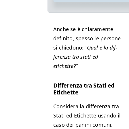
Anche se è chiara­mente
defini­to, spes­so le per­sone
si chiedono:
“
Qual è la dif­
feren­za tra sta­ti ed
etichette?”
Dif­feren­za tra Sta­ti ed
Etichette
Con­sid­era la dif­feren­za tra
Sta­ti ed Etichette usan­do il
caso dei pani­ni comu­ni.