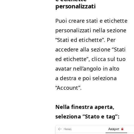
personalizzati
Puoi creare sta­ti e etichette
per­son­al­iz­za­ti nel­la sezione
“
Sta­ti ed etichette”. Per
accedere alla sezione
“
Sta­ti
ed etichette”, clic­ca sul tuo
avatar nel­l’an­go­lo in alto
a destra e poi seleziona
“
Account”.
Nel­la fines­tra aper­ta,
seleziona
“
Sta­to e tag”: