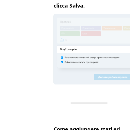
clic­ca Salva.
Come aggiun­gere sta­ti ed