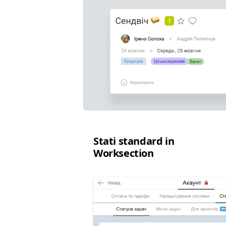
Sta­ti stan­dard in
Worksection