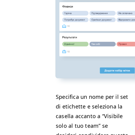
Speci­fi­ca un nome per il set
di etichette e seleziona la
casel­la accan­to a
“
Vis­i­bile
solo al tuo team” se