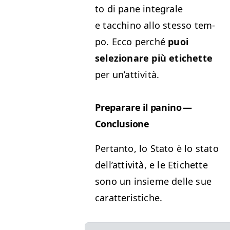
to di pane inte­grale
e tacchi­no allo stes­so tem­
po. Ecco per­ché
puoi
selezionare più etichette
per un’attività.
Preparare il pani­no —
Conclusione
Per­tan­to, lo Sta­to è lo sta­to
del­l’at­tiv­ità, e le Etichette
sono un insieme delle sue
caratteristiche.