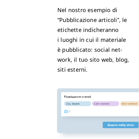
Nel nos­tro esem­pio di
“
Pub­bli­cazione arti­coli”, le
etichette indicher­an­no
i luoghi in cui il mate­ri­ale
è pub­bli­ca­to: social net­
work, il tuo sito web, blog,
siti esterni.