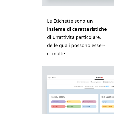
Le Etichette sono
un
insieme di carat­ter­is­tiche
di un’at­tiv­ità par­ti­co­lare,
delle quali pos­sono esser­
ci molte.