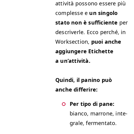
attiv­ità pos­sono essere più
com­p­lesse e
un sin­go­lo
sta­to non è suf­fi­ciente
per
descriver­le. Ecco per­ché, in
Work­sec­tion,
puoi anche
aggiun­gere Etichette
a un’attività.
Quin­di, il pani­no può
anche differire:
Per tipo di pane:
bian­co, mar­rone, inte­
grale, fermentato.