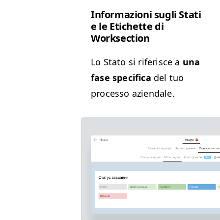
Infor­mazioni sug­li Sta­ti
e le Etichette di
Worksection
Lo Sta­to si riferisce a
una
fase speci­fi­ca
del tuo
proces­so aziendale.