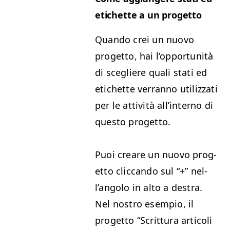
etichette a un progetto
Quan­do crei un nuo­vo
prog­et­to, hai l’op­por­tu­nità
di scegliere quali sta­ti ed
etichette ver­ran­no uti­liz­za­ti
per le attiv­ità all’in­ter­no di
questo progetto.
Puoi creare un nuo­vo prog­
et­to clic­can­do sul “+” nel­
l’an­go­lo in alto a destra.
Nel nos­tro esem­pio, il
prog­et­to
“
Scrit­tura arti­coli