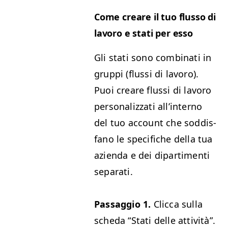
Come creare il tuo flus­so di
lavoro e sta­ti per esso
Gli sta­ti sono com­bi­nati in
grup­pi (flus­si di lavoro).
Puoi creare flus­si di lavoro
per­son­al­iz­za­ti all’in­ter­no
del tuo account che sod­dis­
fano le speci­fiche del­la tua
azien­da e dei dipar­ti­men­ti
separati.
Pas­sag­gio 1.
Clic­ca sul­la
sche­da
“
Sta­ti delle attività”.