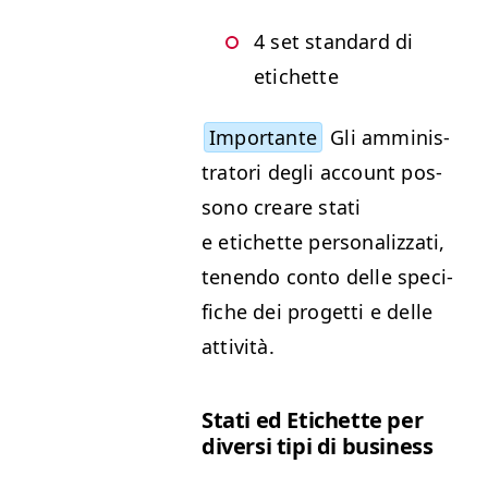
4 set stan­dard di
etichette
Impor­tante
Gli ammin­is­
tra­tori degli account pos­
sono creare sta­ti
e etichette per­son­al­iz­za­ti,
tenen­do con­to delle speci­
fiche dei prog­et­ti e delle
attività.
Sta­ti ed Etichette per
diver­si tipi di business