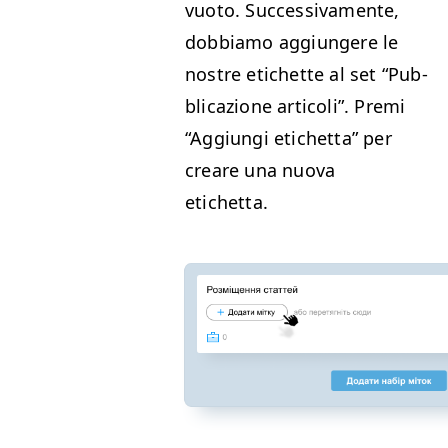
vuo­to. Suc­ces­si­va­mente,
dob­bi­amo aggiun­gere le
nos­tre etichette al set
“
Pub­
bli­cazione arti­coli”. Pre­mi
“
Aggiun­gi etichet­ta” per
creare una nuo­va
etichetta.