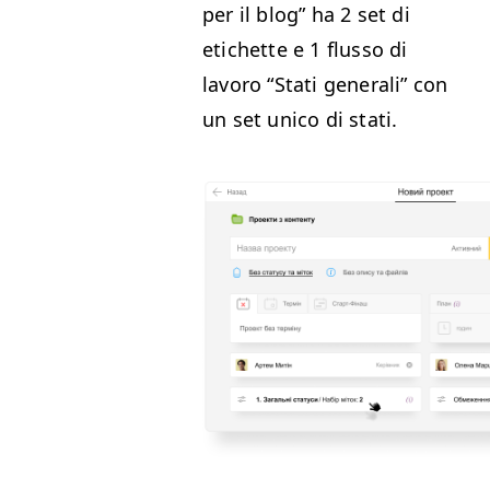
per il blog” ha 2 set di
etichette e 1 flus­so di
lavoro
“
Sta­ti gen­er­ali” con
un set uni­co di stati.