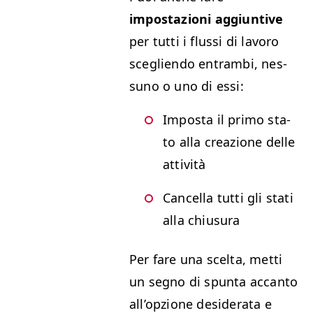
impostazioni aggiun­tive
per tut­ti i flus­si di lavoro
sceglien­do entram­bi, nes­
suno o uno di essi:
Impos­ta il pri­mo sta­
to alla creazione delle
attività
Can­cel­la tut­ti gli sta­ti
alla chiusura
Per fare una scelta, met­ti
un seg­no di spun­ta accan­to
all’opzione desider­a­ta e