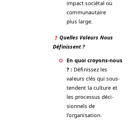
impact socié­tal ou
com­mu­nau­taire
plus large.
Quelles Valeurs Nous
Définissent ?
En quoi croyons-nous
? :
Définis­sez les
valeurs clés qui sous-
ten­dent la cul­ture et
les proces­sus déci­
sion­nels de
l’organisation.