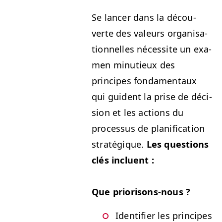
Se lancer dans la décou­
verte des valeurs organ­i­sa­
tion­nelles néces­site un exa­
m­en minu­tieux des
principes fon­da­men­taux
qui guident la prise de déci­
sion et les actions du
proces­sus de plan­i­fi­ca­tion
stratégique.
Les ques­tions
clés incluent :
Que pri­or­isons-nous ?
Iden­ti­fi­er les principes