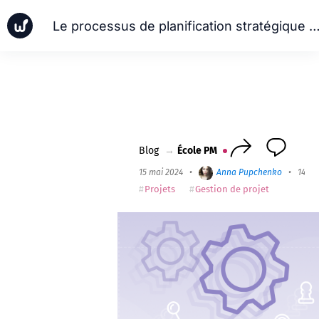
Le processus de planification stratégique — Cha
Actualités
Études de cas
École PM
Worksection Next
Blog
→
École PM
15 mai 2024
•
Anna Pupchenko
•
14 mi
Projets
Gestion de projet