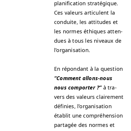
plan­i­fi­ca­tion stratégique.
Ces valeurs artic­u­lent la
con­duite, les atti­tudes et
les normes éthiques atten­
dues à tous les niveaux de
l’organisation.
En répon­dant à la ques­tion
“
Com­ment allons-nous
nous com­porter ?”
à tra­
vers des valeurs claire­ment
définies, l’or­gan­i­sa­tion
établit une com­préhen­sion
partagée des normes et