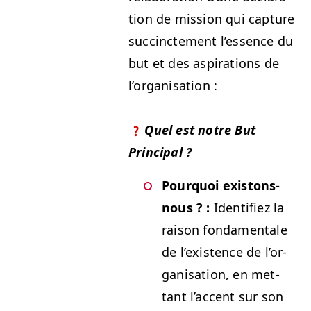
tion de mis­sion qui cap­ture
suc­cincte­ment l’essence du
but et des aspi­ra­tions de
l’organisation :
Quel est notre But
Principal ?
Pourquoi exis­tons-
nous ? :
Iden­ti­fiez la
rai­son fon­da­men­tale
de l’ex­is­tence de l’or­
gan­i­sa­tion, en met­
tant l’ac­cent sur son