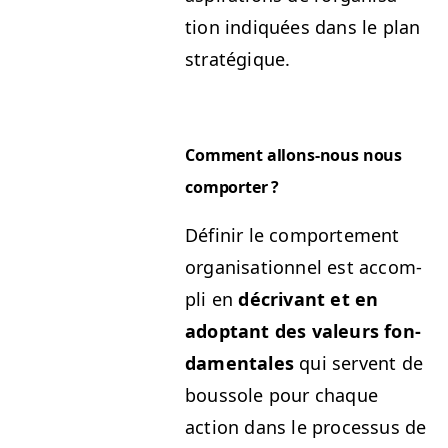
tion indiquées dans le plan
stratégique.
Com­ment allons-nous nous
comporter ?
Définir le com­porte­ment
organ­i­sa­tion­nel est accom­
pli en
décrivant et en
adop­tant des valeurs fon­
da­men­tales
qui ser­vent de
bous­sole pour chaque
action dans le proces­sus de