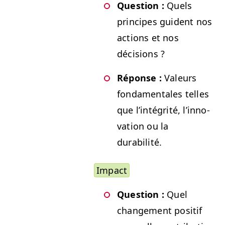
Ques­tion :
Quels
principes guident nos
actions et nos
décisions ?
Réponse :
Valeurs
fon­da­men­tales telles
que l’in­tégrité, l’in­no­
va­tion ou la
durabilité.
Impact
Ques­tion :
Quel
change­ment posi­tif