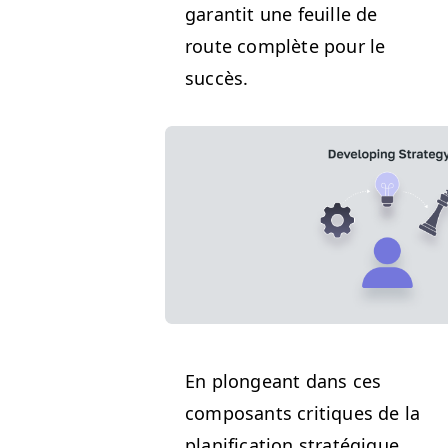
garan­tit une feuille de
route com­plète pour le
succès.
En plongeant dans ces
com­posants cri­tiques de la
plan­i­fi­ca­tion stratégique,