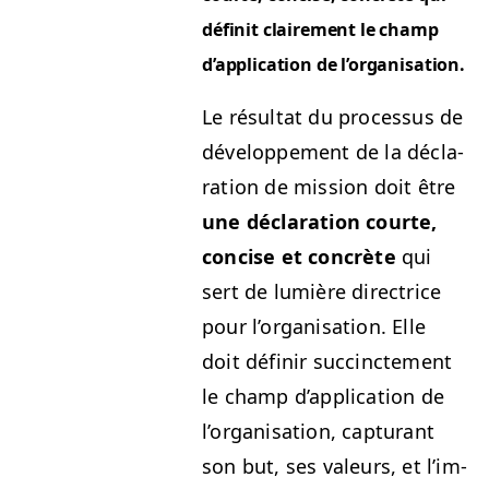
définit claire­ment le champ
d’ap­pli­ca­tion de l’organisation.
Le résul­tat du proces­sus de
développe­ment de la déc­la­
ra­tion de mis­sion doit être
une déc­la­ra­tion courte,
con­cise et con­crète
qui
sert de lumière direc­trice
pour l’or­gan­i­sa­tion. Elle
doit définir suc­cincte­ment
le champ d’ap­pli­ca­tion de
l’or­gan­i­sa­tion, cap­turant
son but, ses valeurs, et l’im­