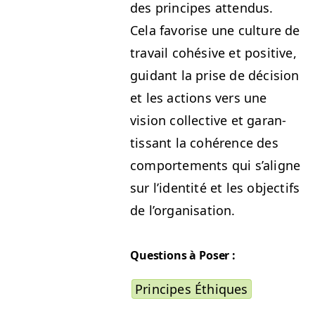
des principes atten­dus.
Cela favorise une cul­ture de
tra­vail cohé­sive et pos­i­tive,
guidant la prise de déci­sion
et les actions vers une
vision col­lec­tive et garan­
tis­sant la cohérence des
com­porte­ments
qui s’aligne
sur l’i­den­tité et les objec­tifs
de l’organisation.
Ques­tions à Poser :
Principes Éthiques