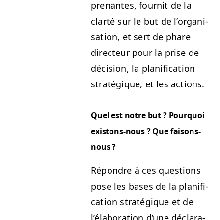
prenantes, four­nit de la
clarté sur le but de l’or­gan­i­
sa­tion, et sert de phare
directeur pour la prise de
déci­sion, la plan­i­fi­ca­tion
stratégique, et les actions.
Quel est notre but ? Pourquoi
exis­tons-nous ? Que faisons-
nous ?
Répon­dre à ces ques­tions
pose les bases de la plan­i­fi­
ca­tion stratégique et de
l’élab­o­ra­tion d’une déc­la­ra­