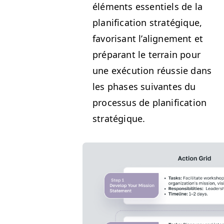
élé­ments essen­tiels de la
plan­i­fi­ca­tion stratégique,
favorisant l’aligne­ment et
pré­parant le ter­rain pour
une exé­cu­tion réussie dans
les phas­es suiv­antes du
proces­sus de plan­i­fi­ca­tion
stratégique.