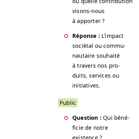
ou quelle con­tri­bu­tion
visons-nous
à apporter ?
Réponse :
L’im­pact
socié­tal ou com­mu­
nau­taire souhaité
à tra­vers nos pro­
duits, ser­vices ou
initiatives.
Pub­lic
Ques­tion :
Qui béné­
fi­cie de notre
existence ?