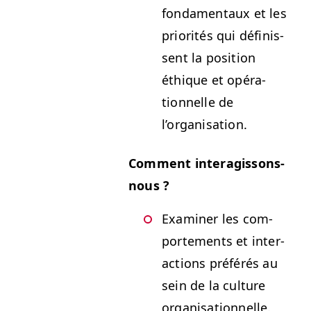
fon­da­men­taux et les
pri­or­ités qui définis­
sent la posi­tion
éthique et opéra­
tionnelle de
l’organisation.
Com­ment interagissons-
nous ?
Exam­in­er les com­
porte­ments et inter­
ac­tions préférés au
sein de la cul­ture
organisationnelle.