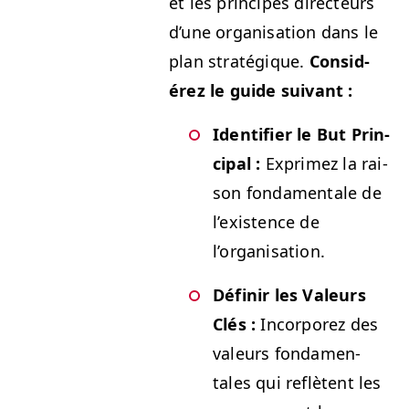
et les principes directeurs
d’une organ­i­sa­tion dans le
plan stratégique.
Con­sid­
érez le guide suivant :
Iden­ti­fi­er le But Prin­
ci­pal :
Exprimez la rai­
son fon­da­men­tale de
l’ex­is­tence de
l’organisation.
Définir les Valeurs
Clés :
Incor­porez des
valeurs fon­da­men­
tales qui reflè­tent les