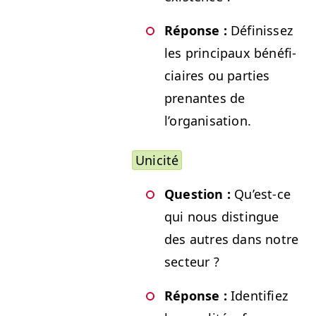
Réponse :
Définis­sez
les prin­ci­paux béné­fi­
ci­aires ou par­ties
prenantes de
l’organisation.
Unic­ité
Ques­tion :
Qu’est-ce
qui nous dis­tingue
des autres dans notre
secteur ?
Réponse :
Iden­ti­fiez