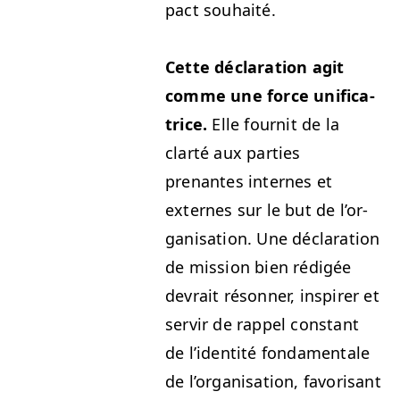
pact souhaité.
Cette déc­la­ra­tion agit
comme une force uni­fi­ca­
trice.
Elle four­nit de la
clarté aux par­ties
prenantes internes et
externes sur le but de l’or­
gan­i­sa­tion. Une déc­la­ra­tion
de mis­sion bien rédigée
devrait réson­ner, inspir­er et
servir de rap­pel con­stant
de l’i­den­tité fon­da­men­tale
de l’or­gan­i­sa­tion, favorisant