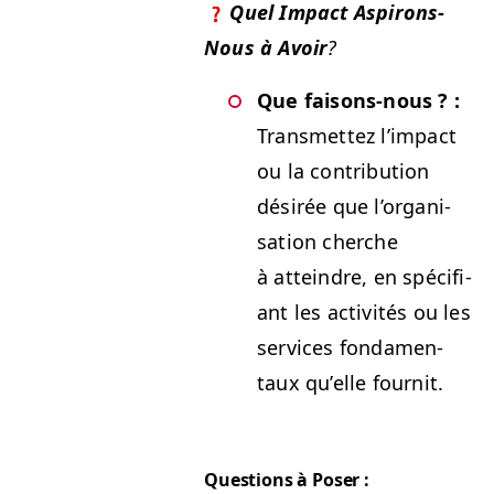
Quel Impact Aspirons-
Nous à Avoir
?
Que faisons-nous ? :
Trans­met­tez l’im­pact
ou la con­tri­bu­tion
désirée que l’or­gan­i­
sa­tion cherche
à attein­dre, en spé­ci­fi­
ant les activ­ités ou les
ser­vices fon­da­men­
taux qu’elle fournit.
Ques­tions à Poser :