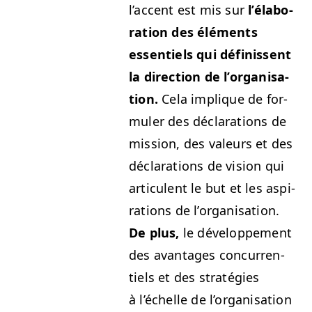
l’ac­cent est mis sur
l’élab­o­
ra­tion des élé­ments
essen­tiels qui définis­sent
la direc­tion de l’or­gan­i­sa­
tion.
Cela implique de for­
muler des déc­la­ra­tions de
mis­sion, des valeurs et des
déc­la­ra­tions de vision qui
artic­u­lent le but et les aspi­
ra­tions de l’or­gan­i­sa­tion.
De plus,
le développe­ment
des avan­tages con­cur­ren­
tiels et des straté­gies
à l’échelle de l’or­gan­i­sa­tion