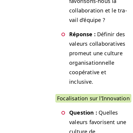
favorisons-nous la
col­lab­o­ra­tion et le tra­
vail d’équipe ?
Réponse :
Définir des
valeurs col­lab­o­ra­tives
promeut une cul­ture
organ­i­sa­tion­nelle
coopéra­tive et
inclusive.
Focal­i­sa­tion sur l’Innovation
Ques­tion :
Quelles
valeurs favorisent une
cul­ture de