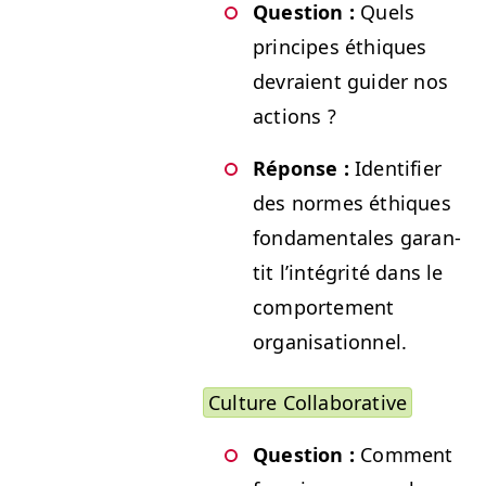
Ques­tion :
Quels
principes éthiques
devraient guider nos
actions ?
Réponse :
Iden­ti­fi­er
des normes éthiques
fon­da­men­tales garan­
tit l’in­tégrité dans le
com­porte­ment
organisationnel.
Cul­ture Collaborative
Ques­tion :
Com­ment