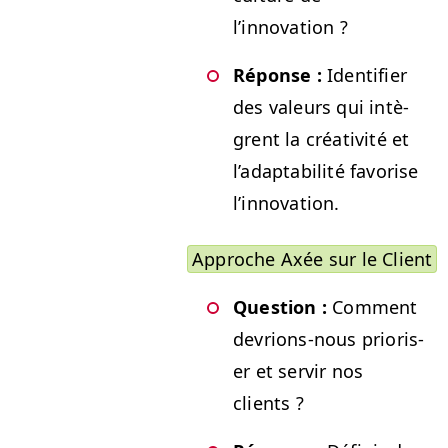
l’innovation ?
Réponse :
Iden­ti­fi­er
des valeurs qui intè­
grent la créa­tiv­ité et
l’adapt­abil­ité favorise
l’innovation.
Approche Axée sur le Client
Ques­tion :
Com­ment
devri­ons-nous pri­oris­
er et servir nos
clients ?