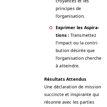
croy­ances et les
principes de
l’organisation.
Exprimer les Aspi­ra­
tions :
Trans­met­tez
l’im­pact ou la con­tri­
bu­tion désirée que
l’or­gan­i­sa­tion cherche
à atteindre.
Résul­tats Atten­dus
Une déc­la­ra­tion de mis­sion
suc­cincte et inspi­rante qui
résonne avec les par­ties