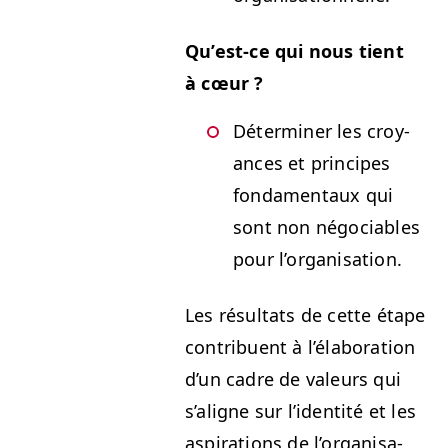
Qu’est-ce qui nous tient
à cœur ?
Déter­min­er les croy­
ances et principes
fon­da­men­taux qui
sont non négo­cia­bles
pour l’organisation.
Les résul­tats de cette étape
con­tribuent à l’élab­o­ra­tion
d’un cadre de valeurs qui
s’aligne sur l’i­den­tité et les
aspi­ra­tions de l’or­gan­i­sa­