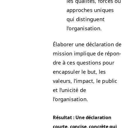
les qual­ités, forces ou
approches uniques
qui dis­tinguent
l’organisation.
Éla­bor­er une déc­la­ra­tion de
mis­sion implique de répon­
dre à ces ques­tions pour
encap­suler le but, les
valeurs, l’im­pact, le pub­lic
et l’u­nic­ité de
l’organisation.
Résul­tat : Une déc­la­ra­tion
courte, con­cise, con­crète qui