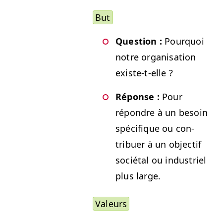
But
Ques­tion :
Pourquoi
notre organ­i­sa­tion
existe-t-elle ?
Réponse :
Pour
répon­dre à un besoin
spé­ci­fique ou con­
tribuer à un objec­tif
socié­tal ou indus­triel
plus large.
Valeurs