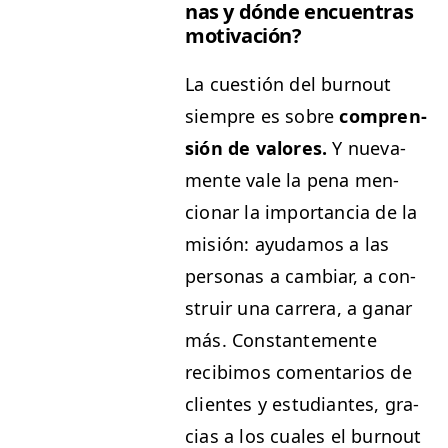
nas y dónde encuen­tras
motivación?
La cuestión del burnout
siem­pre es sobre
com­pren­
sión de val­ores.
Y nue­va­
mente vale la pena men­
cionar la impor­tan­cia de la
mis­ión: ayu­damos a las
per­sonas a cam­biar, a con­
stru­ir una car­rera, a ganar
más. Con­stan­te­mente
recibi­mos comen­tar­ios de
clientes y estu­di­antes, gra­
cias a los cuales el burnout