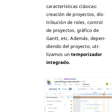
car­ac­terís­ti­cas clási­cas:
creación de proyec­tos, dis­
tribu­ción de roles, con­trol
de proyec­tos, grá­fi­co de
Gantt, etc. Además, depen­
di­en­do del proyec­to, uti­
lizamos un
tem­po­rizador
integrado.