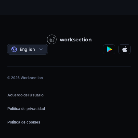
PR / HR / Creativo / Consultoría
Servicio cliente
Empresas de productos
Base de conocimientos
Construcción
Lecciones en vídeo
Proyectos sociales
Acuerdos
English
Gestión de proyectos
Programa de Afiliados
Trabajo por horas
Ágil
© 2026 Worksection
Acuerdo del Usuario
Política de privacidad
Política de cookies