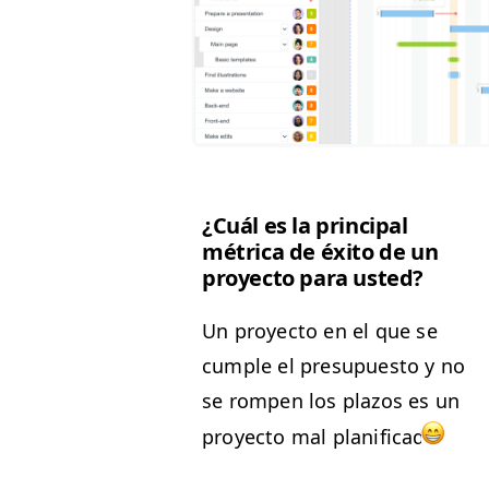
¿Cuál es la prin­ci­pal
métri­ca de éxi­to de un
proyec­to para usted?
Un proyec­to en el que se
cumple el pre­supuesto y no
se rompen los pla­zos es un
proyec­to mal plan­i­fi­ca­do