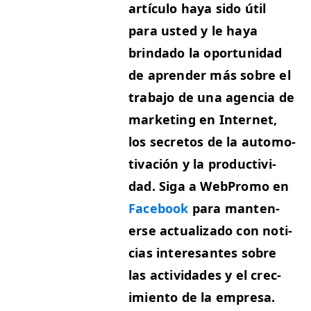
artícu­lo haya sido útil
para ust­ed y le haya
brinda­do la opor­tu­nidad
de apren­der más sobre el
tra­ba­jo de una agen­cia de
mar­ket­ing en Inter­net,
los secre­tos de la auto­mo­
ti­vación y la pro­duc­tivi­
dad. Siga a WebPro­mo en
Face­book
para man­ten­
erse actu­al­iza­do con noti­
cias intere­santes sobre
las activi­dades y el crec­
imien­to de la empresa.