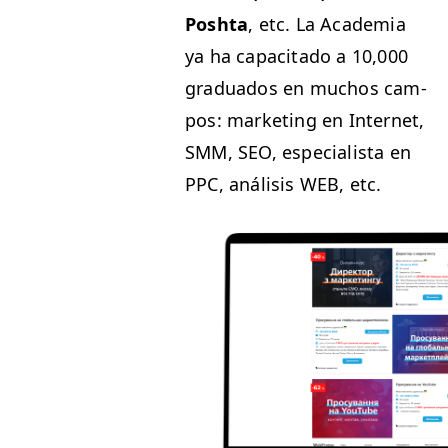
Posh­ta
, etc. La Acad­e­mia
ya ha capac­i­ta­do a 10,000
grad­u­a­dos en muchos cam­
pos: mar­ket­ing en Inter­net,
SMM
,
SEO
, espe­cial­ista en
PPC
, análi­sis
WEB
, etc.