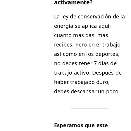
activamente?
La ley de con­ser­vación de la
energía se apli­ca aquí:
cuan­to más das, más
recibes. Pero en el tra­ba­jo,
así como en los deportes,
no debes ten­er 7 días de
tra­ba­jo acti­vo. Después de
haber tra­ba­ja­do duro,
debes des­cansar un poco.
Esper­amos que este