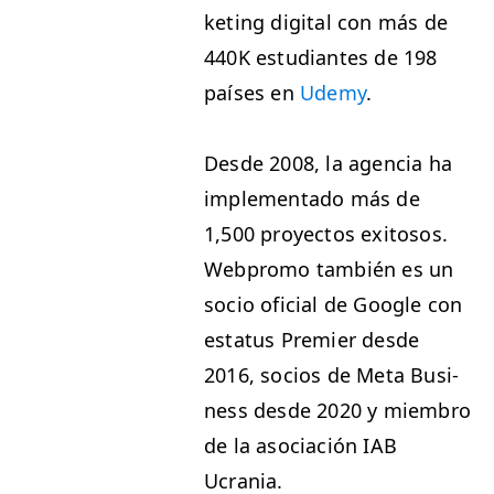
ket­ing dig­i­tal con más de
440K
estu­di­antes de 198
país­es en
Ude­my
.
Des­de 2008, la agen­cia ha
imple­men­ta­do más de
1,500 proyec­tos exi­tosos.
Webpro­mo tam­bién es un
socio ofi­cial de Google con
esta­tus Pre­mier des­de
2016, socios de Meta Busi­
ness des­de 2020 y miem­bro
de la aso­ciación
IAB
Ucrania.