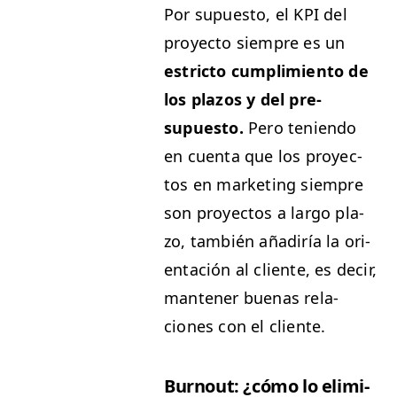
Por supuesto, el
KPI
del
proyec­to siem­pre es un
estric­to cumplim­ien­to de
los pla­zos y del pre­
supuesto.
Pero tenien­do
en cuen­ta que los proyec­
tos en mar­ket­ing siem­pre
son proyec­tos a largo pla­
zo, tam­bién añadiría la ori­
entación al cliente, es decir,
man­ten­er bue­nas rela­
ciones con el cliente.
Burnout: ¿cómo lo elim­i­