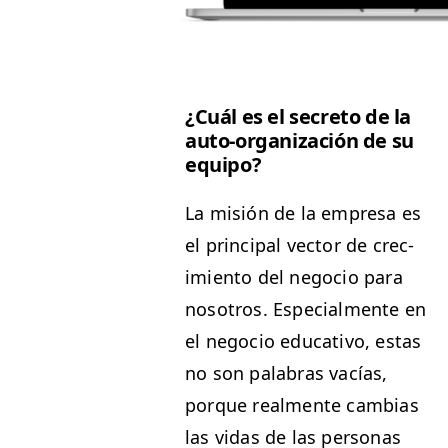
¿Cuál es el secre­to de la
auto-orga­ni­zación de su
equipo?
La mis­ión de la empre­sa es
el prin­ci­pal vec­tor de crec­
imien­to del nego­cio para
nosotros. Espe­cial­mente en
el nego­cio educa­ti­vo, estas
no son pal­abras vacías,
porque real­mente cam­bias
las vidas de las per­sonas