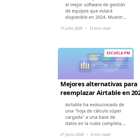
el mejor software de gestión
de equipos que estará
disponible en 2024. Muestra
cómo estas herramientas
11 julio 2026
•
12 min read
pueden cambiar la dinámica
de un equipo, mejorar la
colaboración y optimizar...
ESCUELA PM
Mejores alternativas para
reemplazar Airtable en 20
Airtable ha evolucionado de
una "hoja de cálculo súper
cargada" a una base de
datos en la nube completa,
sin embargo, su conjunto de
27 junio 2026
•
8 min read
características en expansión