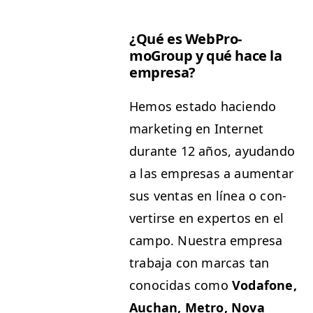
¿Qué es WebPro­
moGroup y qué hace la
empresa?
Hemos esta­do hacien­do
mar­ket­ing en Inter­net
durante 12 años, ayu­dan­do
a las empre­sas a aumen­tar
sus ven­tas en línea o con­
ver­tirse en exper­tos en el
cam­po. Nues­tra empre­sa
tra­ba­ja con mar­cas tan
cono­ci­das como
Voda­fone,
Auchan, Metro, Nova