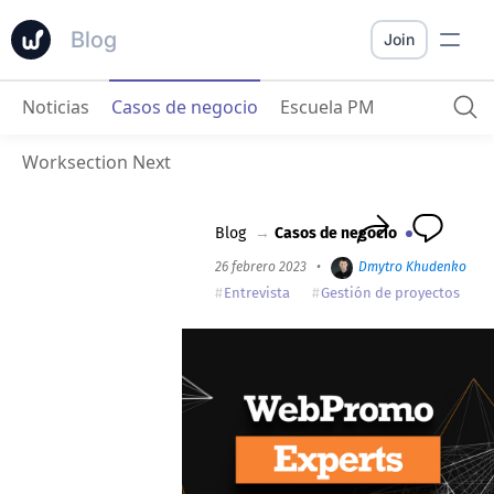
Blog
Join
Noticias
Casos de negocio
Escuela PM
WebPromo
: “Un proyecto en el que se cumple el presupuesto y no se rompen los plazos es un proyecto mal planificado.”
Worksection Next
Blog
→
Casos de negocio
26 febrero 2023
•
Dmytro Khudenko
•
Entrevista
Gestión de proyectos