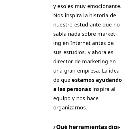
y eso es muy emo­cio­nante.
Nos inspi­ra la his­to­ria de
nue­stro estu­di­ante que no
sabía nada sobre mar­ket­
ing en Inter­net antes de
sus estu­dios, y aho­ra es
direc­tor de mar­ket­ing en
una gran empre­sa. La idea
de que
esta­mos ayu­dan­do
a las per­sonas
inspi­ra al
equipo y nos hace
organizarnos.
¿Qué her­ramien­tas dig­i­