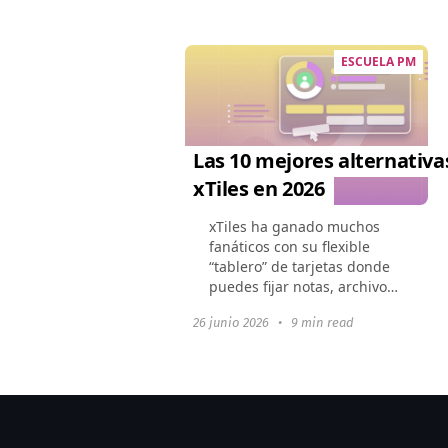
ha elevado los precios.
Muchas empresas...
ESCUELA PM
Las 10 mejores alternativa
xTiles en 2026
xTiles ha ganado muchos
fanáticos con su flexible
“tablero” de tarjetas donde
puedes fijar notas, archivos
y enlaces. Sin embargo, una
26 junio 2026
•
9 min read
vez que un proyecto crece,
sus límites se vuelven
evidentes: jerarquía...