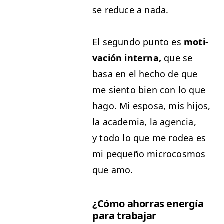
se reduce a nada.
El segun­do pun­to es
moti­
vación inter­na,
que se
basa en el hecho de que
me sien­to bien con lo que
hago. Mi esposa, mis hijos,
la acad­e­mia, la agen­cia,
y todo lo que me rodea es
mi pequeño micro­cos­mos
que amo.
¿Cómo ahor­ras energía
para tra­ba­jar