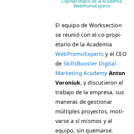
Coproprietario de la Academia
WebPromoExperts
El equipo de Work­sec­tion
se reunió con el co-propi­
etario de la Acad­e­mia
WebPro­mo­Ex­perts
y el
CEO
de
Skills­Boost­er Dig­i­tal
Mar­ket­ing Acad­e­my
Anton
Voro­niuk
, y dis­cutieron el
tra­ba­jo de la empre­sa, sus
man­eras de ges­tionar
múlti­ples proyec­tos, moti­
varse a sí mis­mos y al
equipo, sin quemarse.