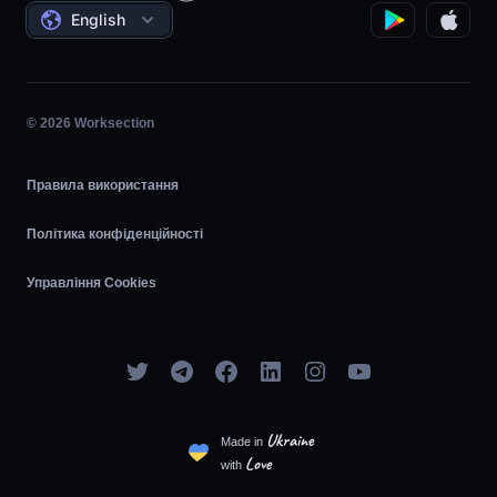
Угоди
Погодинка
English
Планувальник задач
Діаграма Ганта
© 2026 Worksection
Agile
Правила використання
Політика конфіденційності
Управління Cookies
Ukraine
Made in
Love
with