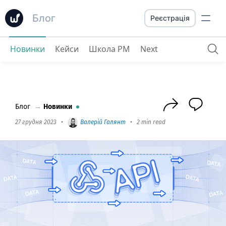
Блог
Реєстрація
Новинки
Кейси
Школа PM
Next
Зустрічайте Webhooks
: Отримуйте дані 
Блог
→
Новинки
27 грудня 2023
•
Валерій Галянт
•
2 min read