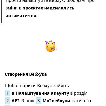
Просто налаштуйте Вебхук, щоб дані про
зміни в
проєктах надсилались
автоматично
.
Створення Вебхука
Щоб створити Вебхук зайдіть
1
в Налаштування акаунту
в розділ
2
API
. В полі
3
Мої вебхуки
натисніть