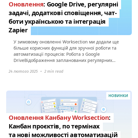
Оновлення
: Google Drive, регулярні
задачі, додаткові сповіщення, чат-
боти українською та інтеграція
Zapier
У зимовому оновленні Worksection ми додали ще
більше корисних функцій для зручної роботи та
автоматизації процесів: Робота з Google
DriveВідображення запланованих регулярних
задач Сповіщення про старт...
24 лютого 2025
•
2 min read
НОВИНКИ
Оновлення Канбану Worksection
:
Канбан проєктів, по термінах
та нові можливості автоматизацій