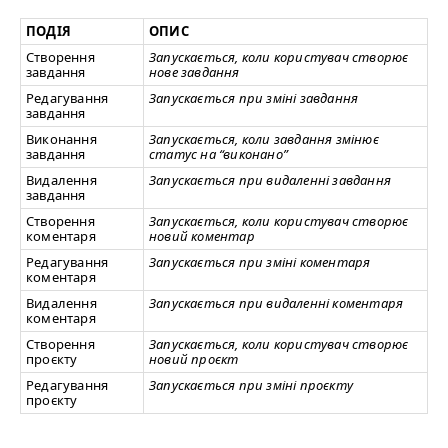
ПОДІЯ
ОПИС
Створення
Запускається, коли користувач створює
завдання
нове завдання
Редагування
Запускається при зміні завдання
завдання
Виконання
Запускається, коли завдання змінює
завдання
статус на
“
виконано”
Видалення
Запускається при видаленні завдання
завдання
Створення
Запускається, коли користувач створює
коментаря
новий коментар
Редагування
Запускається при зміні коментаря
коментаря
Видалення
Запускається при видаленні коментаря
коментаря
Створення
Запускається, коли користувач створює
проєкту
новий проєкт
Редагування
Запускається при зміні проєкту
проєкту