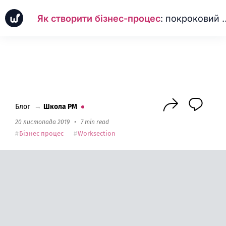
Як створити бізнес-процес
: покроковий алгоритм | Worksection
Новинки
Кейси
Школа PM
Next
Блог
→
Школа PM
20 листопада 2019
•
7 min read
Бізнес процес
Worksection