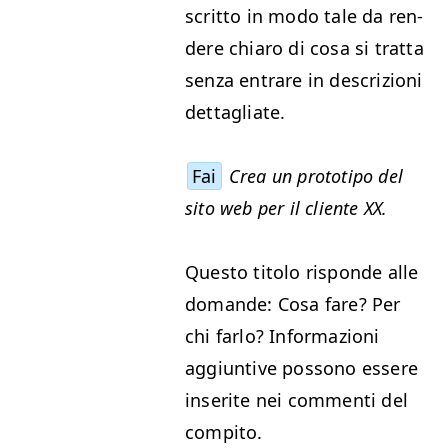
scrit­to in modo tale da ren­
dere chiaro di cosa si trat­ta
sen­za entrare in descrizioni
dettagliate.
Fai
Crea un pro­totipo del
sito web per il cliente
XX
.
Questo tito­lo risponde alle
domande: Cosa fare? Per
chi far­lo? Infor­mazioni
aggiun­tive pos­sono essere
inserite nei com­men­ti del
compito.