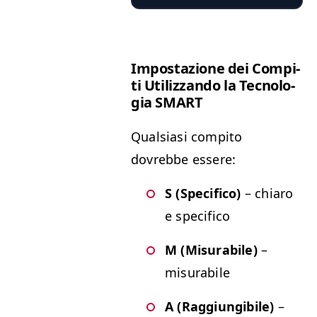
Impostazione dei Com­pi­
ti Uti­liz­zan­do la Tec­nolo­
gia
SMART
Qual­si­asi com­pi­to
dovrebbe essere:
S (Speci­fi­co)
– chiaro
e specifico
M (Mis­ura­bile)
–
misurabile
A (Rag­giun­gi­bile)
–