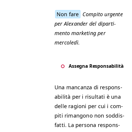
Non fare
Com­pi­to urgente
per Alexan­der del dipar­ti­
men­to mar­ket­ing per
mercoledì.
Asseg­na Responsabilità
Una man­can­za di respon­s­
abil­ità per i risul­tati è una
delle ragioni per cui i com­
pi­ti riman­gono non sod­dis­
fat­ti. La per­sona respon­s­