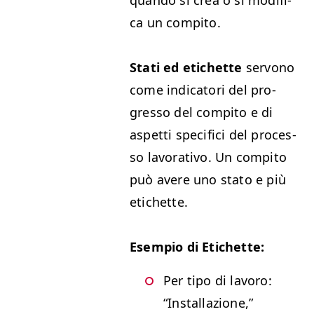
quan­do si crea o si mod­i­fi­
ca un compito.
Sta­ti ed etichette
ser­vono
come indi­ca­tori del pro­
gres­so del com­pi­to e di
aspet­ti speci­fi­ci del proces­
so lavo­ra­ti­vo. Un com­pi­to
può avere uno sta­to e più
etichette.
Esem­pio di Etichette:
Per tipo di lavoro:
“
Instal­lazione,”