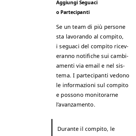
Aggiun­gi Seguaci
o Partecipanti
Se un team di più per­sone
sta lavo­ran­do al com­pi­to,
i seguaci del com­pi­to ricev­
er­an­no noti­fiche sui cam­bi­
a­men­ti via email e nel sis­
tema. I parte­ci­pan­ti vedono
le infor­mazioni sul com­pi­to
e pos­sono mon­i­torarne
l’avanzamento.
Durante il com­pi­to, le