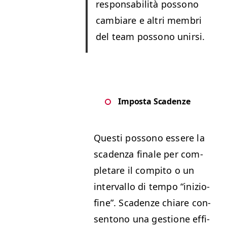
respon­s­abil­ità pos­sono
cam­biare e altri mem­bri
del team pos­sono unirsi.
Impos­ta Scadenze
Questi pos­sono essere la
sca­den­za finale per com­
pletare il com­pi­to o un
inter­val­lo di tem­po
“
inizio-
fine”. Sca­den­ze chiare con­
sentono una ges­tione effi­