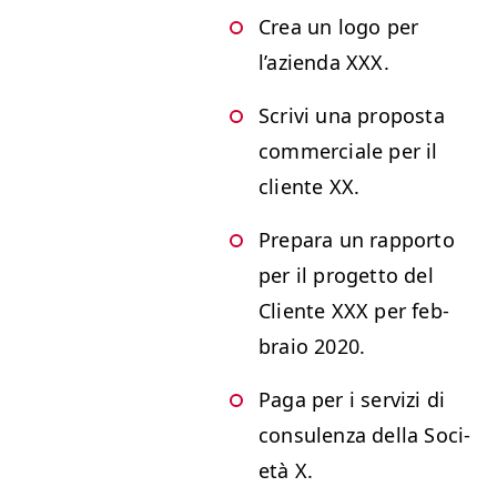
Crea un logo per
l’azien­da
XXX
.
Scrivi una pro­pos­ta
com­mer­ciale per il
cliente
XX
.
Prepara un rap­por­to
per il prog­et­to del
Cliente
XXX
per feb­
braio 2020.
Paga per i servizi di
con­sulen­za del­la Soci­
età X.