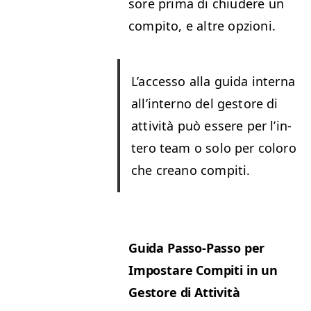
sore pri­ma di chi­ud­ere un
com­pi­to, e altre opzioni.
L’ac­ces­so alla gui­da inter­na
all’in­ter­no del gestore di
attiv­ità può essere per l’in­
tero team o solo per col­oro
che cre­ano compiti.
Gui­da Pas­so-Pas­so per
Impostare Com­pi­ti in un
Gestore di Attività