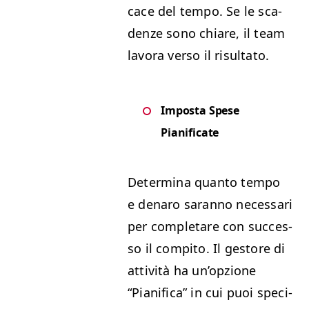
cace del tem­po. Se le sca­
den­ze sono chiare, il team
lavo­ra ver­so il risultato.
Impos­ta Spese
Pianificate
Deter­mi­na quan­to tem­po
e denaro saran­no nec­es­sari
per com­pletare con suc­ces­
so il com­pi­to. Il gestore di
attiv­ità ha un’opzione
“
Piani­fi­ca” in cui puoi speci­