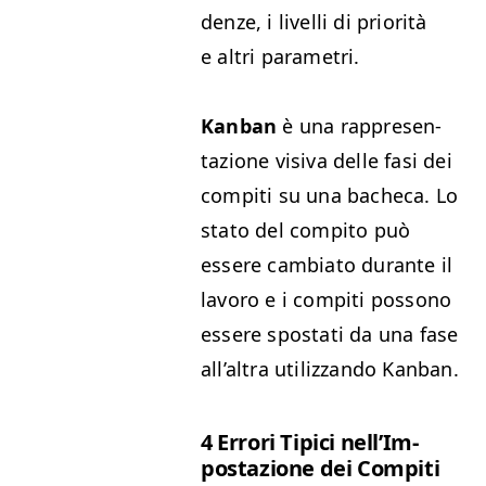
den­ze, i liv­el­li di pri­or­ità
e altri parametri.
Kan­ban
è una rap­p­re­sen­
tazione visi­va delle fasi dei
com­pi­ti su una bacheca. Lo
sta­to del com­pi­to può
essere cam­bi­a­to durante il
lavoro e i com­pi­ti pos­sono
essere spo­sta­ti da una fase
all’al­tra uti­liz­zan­do Kanban.
4 Errori Tipi­ci nel­l’Im­
postazione dei Compiti