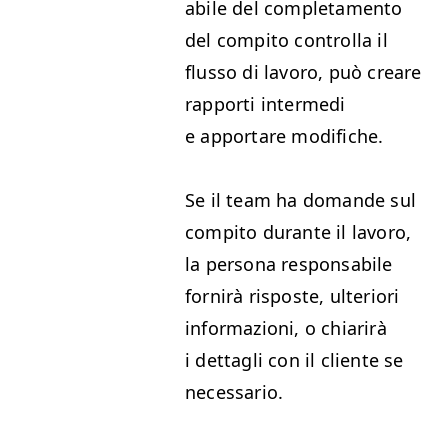
abile del com­ple­ta­men­to
del com­pi­to con­trol­la il
flus­so di lavoro, può creare
rap­por­ti inter­me­di
e apportare modifiche.
Se il team ha domande sul
com­pi­to durante il lavoro,
la per­sona respon­s­abile
fornirà risposte, ulte­ri­ori
infor­mazioni, o chiarirà
i det­tagli con il cliente se
necessario.