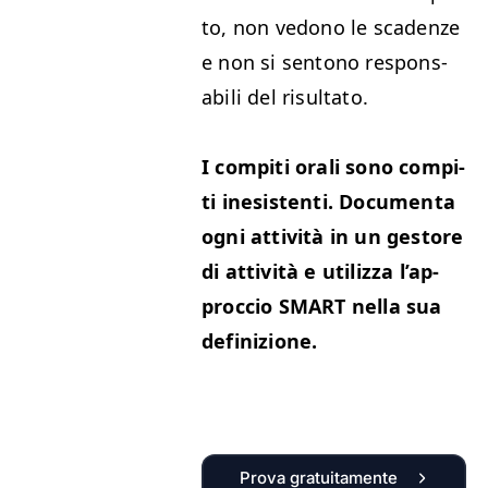
to, non vedono le sca­den­ze
e non si sentono respon­s­
abili del risultato.
I com­pi­ti orali sono com­pi­
ti inesisten­ti. Doc­u­men­ta
ogni attiv­ità in un gestore
di attiv­ità e uti­liz­za l’ap­
proc­cio
SMART
nel­la sua
definizione.
Prova gratuitamente