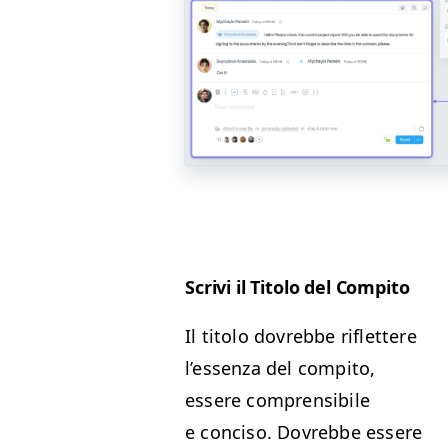
Scrivi il Tito­lo del Compito
Il tito­lo dovrebbe riflet­tere
l’essen­za del com­pi­to,
essere com­pren­si­bile
e con­ciso. Dovrebbe essere