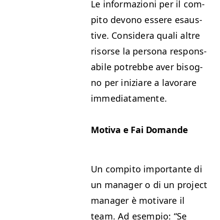
Le infor­mazioni per il com­
pi­to devono essere esaus­
tive. Con­sid­era quali altre
risorse la per­sona respon­s­
abile potrebbe aver bisog­
no per iniziare a lavo­rare
immediatamente.
Moti­va e Fai Domande
Un com­pi­to impor­tante di
un man­ag­er o di un project
man­ag­er è moti­vare il
team. Ad esem­pio:
“
Se