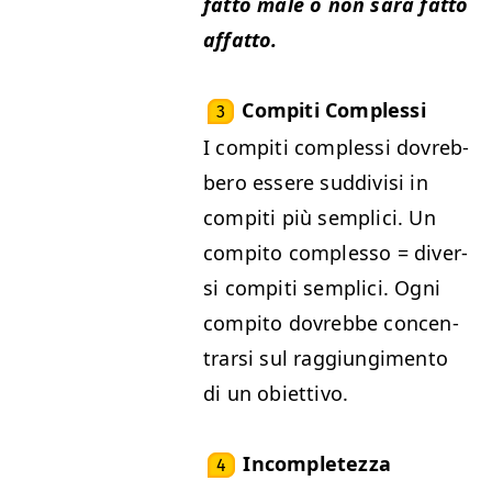
fat­to male o non sarà fat­to
affatto.
Com­pi­ti Complessi
3
I com­pi­ti com­p­lessi dovreb­
bero essere sud­di­visi in
com­pi­ti più sem­pli­ci. Un
com­pi­to com­p­lesso = diver­
si com­pi­ti sem­pli­ci. Ogni
com­pi­to dovrebbe con­cen­
trar­si sul rag­giung­i­men­to
di un obiettivo.
Incom­pletez­za
4