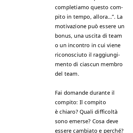
com­ple­ti­amo questo com­
pi­to in tem­po, allo­ra…”. La
moti­vazione può essere un
bonus, una usci­ta di team
o un incon­tro in cui viene
riconosci­u­to il rag­giung­i­
men­to di cias­cun mem­bro
del team.
Fai domande durante il
com­pi­to: Il com­pi­to
è chiaro? Quali dif­fi­coltà
sono emerse? Cosa deve
essere cam­bi­a­to e per­ché?