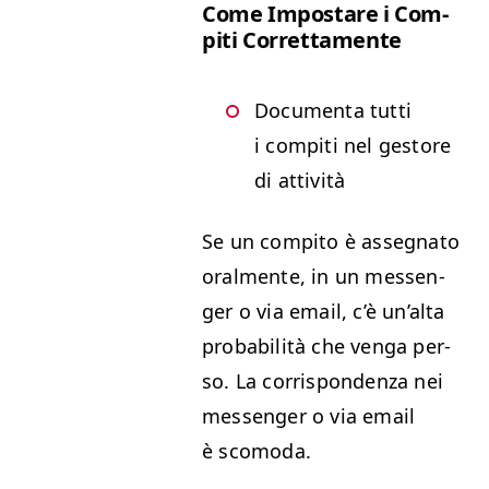
Come Impostare i Com­
pi­ti Correttamente
Doc­u­men­ta tut­ti
i com­pi­ti nel gestore
di attività
Se un com­pi­to è asseg­na­to
oral­mente, in un mes­sen­
ger o via email, c’è un’al­ta
prob­a­bil­ità che ven­ga per­
so. La cor­rispon­den­za nei
mes­sen­ger o via email
è scomoda.