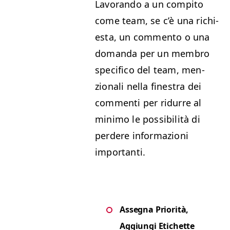
Lavo­ran­do a un com­pi­to
come team, se c’è una richi­
es­ta, un com­men­to o una
doman­da per un mem­bro
speci­fi­co del team, men­
zion­ali nel­la fines­tra dei
com­men­ti per ridurre al
min­i­mo le pos­si­bil­ità di
perdere infor­mazioni
importanti.
Asseg­na Pri­or­ità,
Aggiun­gi Etichette