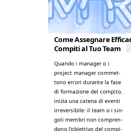
Come Assegnare Effica
Compiti al Tuo Team
Quan­do i man­ag­er o i
project man­ag­er com­met­
tono errori durante la fase
di for­mazione del com­pi­to,
inizia una cate­na di even­ti
irre­versibile: il team o i sin­
goli mem­bri non com­pren­
dono l’o­bi­et­ti­vo del com­pi­