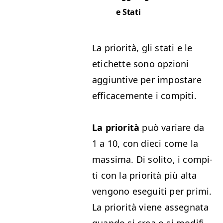
e Stati
La pri­or­ità, gli sta­ti e le
etichette
sono opzioni
aggiun­tive per impostare
effi­cace­mente i compiti.
La pri­or­ità
può vari­are da
1 a 10, con dieci come la
mas­si­ma. Di soli­to, i com­pi­
ti con la pri­or­ità più alta
ven­gono ese­gui­ti per pri­mi.
La pri­or­ità viene asseg­na­ta