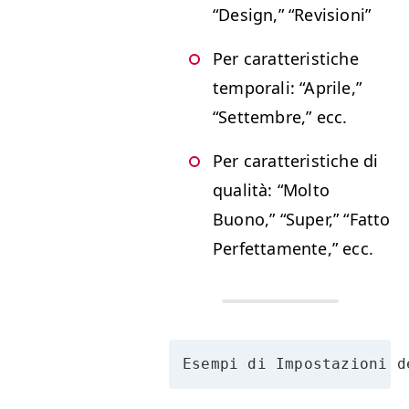
“
Design,”
“
Revi­sioni”
Per carat­ter­is­tiche
tem­po­rali:
“
Aprile,”
“
Set­tem­bre,” ecc.
Per carat­ter­is­tiche di
qual­ità:
“
Molto
Buono,”
“
Super,”
“
Fat­to
Per­fet­ta­mente,” ecc.
Esempi di Impostazioni d