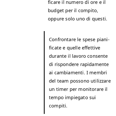
fi­care il numero di ore e il
bud­get per il com­pi­to,
oppure solo uno di questi.
Con­frontare le spese piani­
fi­cate e quelle effet­tive
durante il lavoro con­sente
di rispon­dere rap­i­da­mente
ai cam­bi­a­men­ti. I mem­bri
del team pos­sono uti­liz­zare
un timer per mon­i­torare il
tem­po imp­ie­ga­to sui
compiti.