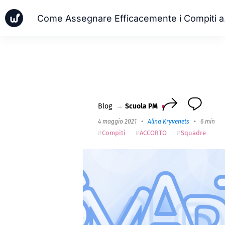
Come A
Notizia
Casi aziendali
Scuola PM
Worksection Next
Blog
→
Scuola PM
4 maggio 2021
•
Alina Kryvenets
•
6 min re
Compiti
ACCORTO
Squadre