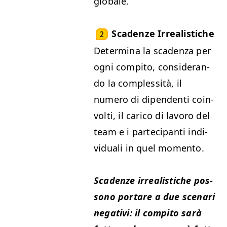
globale.
Sca­den­ze Irrealistiche
2
Deter­mi­na la sca­den­za per
ogni com­pi­to, con­sideran­
do la com­p­lessità, il
numero di dipen­den­ti coin­
volti, il cari­co di lavoro del
team e i parte­ci­pan­ti indi­
vid­u­ali in quel momento.
Sca­den­ze irre­al­is­tiche pos­
sono portare a due sce­nari
neg­a­tivi: il com­pi­to sarà