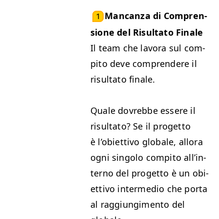
Man­can­za di Com­pren­
1
sione del Risul­ta­to Finale
Il team che lavo­ra sul com­
pi­to deve com­pren­dere il
risul­ta­to finale.
Quale dovrebbe essere il
risul­ta­to? Se il prog­et­to
è l’o­bi­et­ti­vo glob­ale, allo­ra
ogni sin­go­lo com­pi­to all’in­
ter­no del prog­et­to è un obi­
et­ti­vo inter­me­dio che por­ta
al rag­giung­i­men­to del