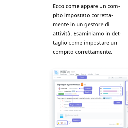
Ecco come appare un com­
pi­to imposta­to cor­ret­ta­
mente in un gestore di
attiv­ità. Esamini­amo in det­
taglio come impostare un
com­pi­to correttamente.