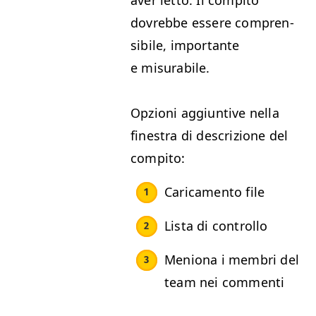
aver let­to. Il com­pi­to
dovrebbe essere com­pren­
si­bile, impor­tante
e misurabile.
Opzioni aggiun­tive nel­la
fines­tra di descrizione del
compito:
Cari­ca­men­to file
Lista di controllo
Meniona i mem­bri del
team nei commenti