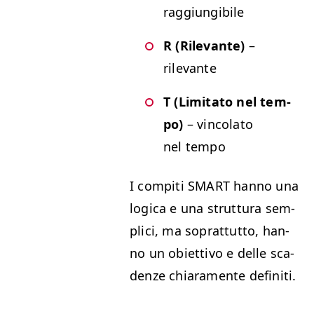
raggiungibile
R (Ril­e­vante)
–
rilevante
T (Lim­i­ta­to nel tem­
po)
– vin­co­la­to
nel tempo
I com­pi­ti
SMART
han­no una
log­i­ca e una strut­tura sem­
pli­ci, ma soprat­tut­to, han­
no un obi­et­ti­vo e delle sca­
den­ze chiara­mente definiti.