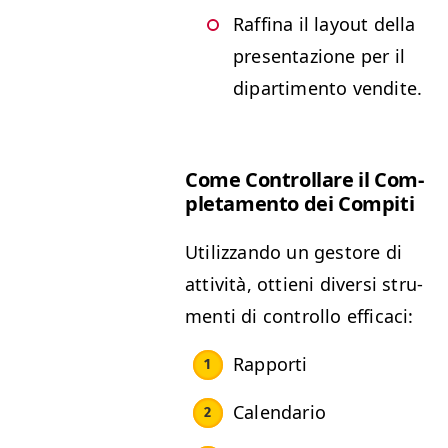
Raf­fi­na il lay­out del­la
pre­sen­tazione per il
dipar­ti­men­to vendite.
Come Con­trol­lare il Com­
ple­ta­men­to dei Compiti
Uti­liz­zan­do un gestore di
attiv­ità, ottieni diver­si stru­
men­ti di con­trol­lo efficaci:
Rap­por­ti
Cal­en­dario