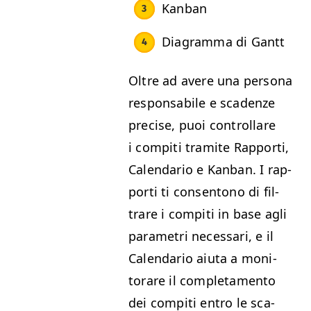
Kan­ban
Dia­gram­ma di Gantt
Oltre ad avere una per­sona
respon­s­abile e sca­den­ze
pre­cise, puoi con­trol­lare
i com­pi­ti tramite Rap­por­ti,
Cal­en­dario e Kan­ban. I rap­
por­ti ti con­sentono di fil­
trare i com­pi­ti in base agli
para­metri nec­es­sari, e il
Cal­en­dario aiu­ta a mon­i­
torare il com­ple­ta­men­to
dei com­pi­ti entro le sca­