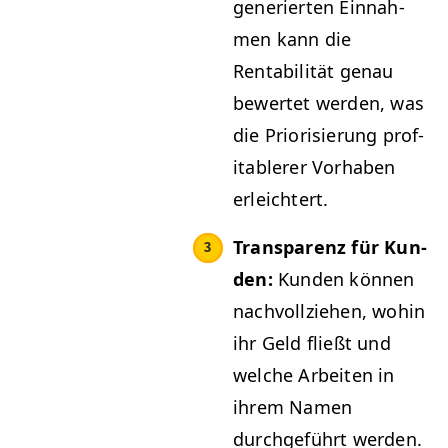
gener­ierten Ein­nah­
men kann die
Rentabil­ität genau
bew­ertet wer­den, was
die Pri­or­isierung prof­
itablerer Vorhaben
erleichtert.
Trans­parenz für Kun­
den:
Kun­den kön­nen
nachvol­lziehen, wohin
ihr Geld fließt und
welche Arbeit­en in
ihrem Namen
durchge­führt werden.