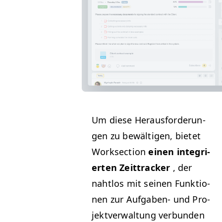
Um diese Her­aus­forderun­
gen zu bewälti­gen, bietet
Work­sec­tion
einen inte­gri­
erten Zeit­track­er
, der
naht­los mit seinen Funk­tio­
nen zur Auf­gaben- und Pro­
jek­tver­wal­tung ver­bun­den