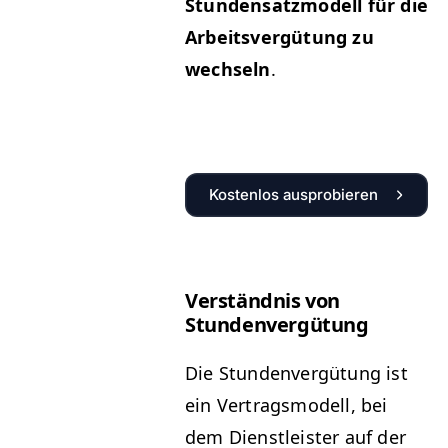
Stun­den­satz­mod­ell für die
Arbeitsvergü­tung zu
wech­seln
.
Kostenlos ausprobieren
Ver­ständ­nis von
Stundenvergütung
Die Stun­den­vergü­tung ist
ein Ver­tragsmod­ell, bei
dem Dien­stleis­ter auf der