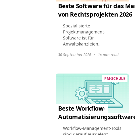
Beste Software für das 
von Rechtsprojekten 2026
Spezialisierte
Projektmanagement-
Software ist für
Anwaltskanzleien
unerlässlich geworden.
30 September 2026
•
14 min read
Rechtsanwaltskanzleien
profitieren von diesen Tools,
indem sie das
Fallmanagement optimieren,
PM-SCHULE
die Einhaltung rechtlicher...
Beste Workflow-
Automatisierungssoftware
Workflow-Management-Tools
sind darauf ausgelegt,