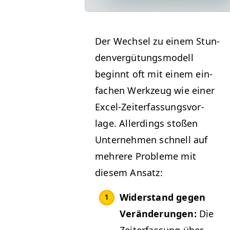
Der Wech­sel zu einem Stun­
den­vergü­tungsmod­ell
begin­nt oft mit einem ein­
fachen Werkzeug wie ein­er
Excel-Zeit­er­fas­sungsvor­
lage. Allerd­ings stoßen
Unternehmen schnell auf
mehrere Prob­leme mit
diesem Ansatz:
Wider­stand gegen
Verän­derun­gen:
Die
Zeit­er­fas­sung über