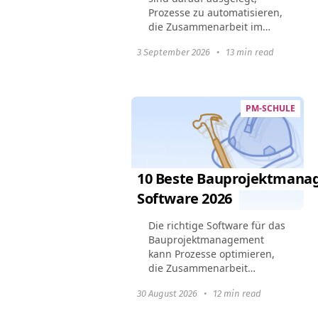
Prozesse zu automatisieren,
die Zusammenarbeit im
Team zu verbessern und die
3 September 2026
•
13 min read
Gesamtproduktivität zu
steigern. Dieser Leitfaden
hebt die 10 besten
Workflow...
PM-SCHULE
10 Beste Bauprojektmana
Software 2026
Die richtige Software für das
Bauprojektmanagement
kann Prozesse optimieren,
die Zusammenarbeit
verbessern und
30 August 2026
•
12 min read
sicherstellen, dass Projekte
pünktlich und im