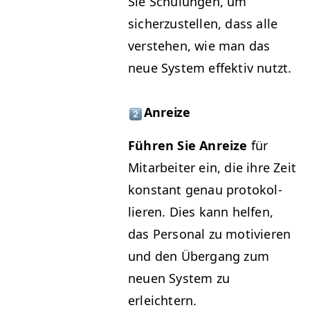
Sie Schu­lun­gen, um
sicherzustellen, dass alle
ver­ste­hen, wie man das
neue Sys­tem effek­tiv nutzt.
Anreize
Führen Sie Anreize
für
Mitar­beit­er ein, die ihre Zeit
kon­stant genau pro­tokol­
lieren. Dies kann helfen,
das Per­son­al zu motivieren
und den Über­gang zum
neuen Sys­tem zu
erleichtern.