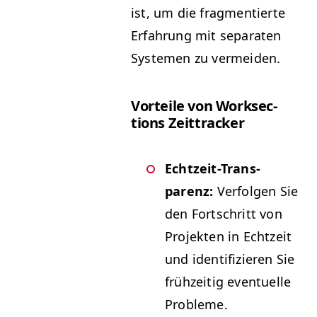
ist, um die frag­men­tierte
Erfahrung mit sep­a­rat­en
Sys­te­men zu vermeiden.
Vorteile von Work­sec­
tions Zeittracker
Echtzeit-Trans­
parenz:
Ver­fol­gen Sie
den Fortschritt von
Pro­jek­ten in Echtzeit
und iden­ti­fizieren Sie
frühzeit­ig eventuelle
Probleme.