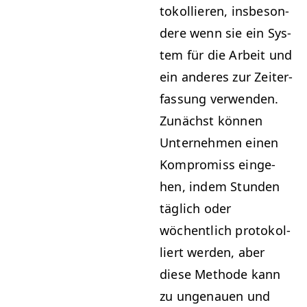
tokol­lieren, ins­beson­
dere wenn sie ein Sys­
tem für die Arbeit und
ein anderes zur Zeit­er­
fas­sung ver­wen­den.
Zunächst kön­nen
Unternehmen einen
Kom­pro­miss einge­
hen, indem Stun­den
täglich oder
wöchentlich pro­tokol­
liert wer­den, aber
diese Meth­ode kann
zu unge­nauen und