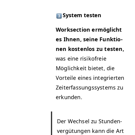
Sys­tem testen
Work­sec­tion ermöglicht
es Ihnen, seine Funk­tio­
nen kosten­los zu testen,
was eine risikofreie
Möglichkeit bietet, die
Vorteile eines inte­gri­erten
Zeit­er­fas­sungssys­tems zu
erkunden.
Der Wech­sel zu Stun­den­
vergü­tun­gen kann die Art