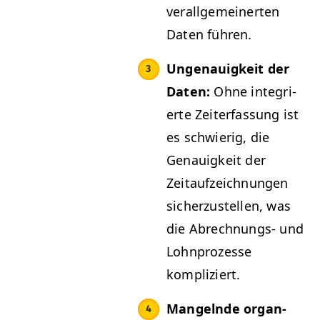
ver­all­ge­mein­erten
Dat­en führen.
Unge­nauigkeit der
Dat­en:
Ohne inte­gri­
erte Zeit­er­fas­sung ist
es schwierig, die
Genauigkeit der
Zeitaufze­ich­nun­gen
sicherzustellen, was
die Abrech­nungs- und
Lohn­prozesse
kompliziert.
Man­gel­nde organ­