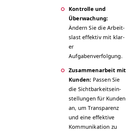
Kon­trolle und
Überwachung:
Ändern Sie die Arbeit­
slast effek­tiv mit klar­
er
Aufgabenverfolgung.
Zusam­me­nar­beit mit
Kun­den:
Passen Sie
die Sicht­barkeit­se­in­
stel­lun­gen für Kun­den
an, um Trans­parenz
und eine effek­tive
Kom­mu­nika­tion zu