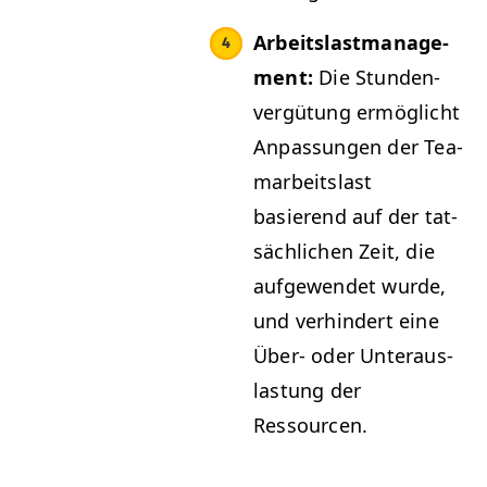
Arbeit­slast­man­age­
ment:
Die Stun­den­
vergü­tung ermöglicht
Anpas­sun­gen der Tea­
mar­beit­slast
basierend auf der tat­
säch­lichen Zeit, die
aufgewen­det wurde,
und ver­hin­dert eine
Über- oder Unter­aus­
las­tung der
Ressourcen.