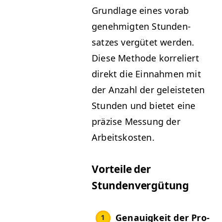
Grund­lage eines vor­ab
genehmigten Stun­den­
satzes vergütet wer­den.
Diese Meth­ode kor­re­liert
direkt die Ein­nah­men mit
der Anzahl der geleis­teten
Stun­den und bietet eine
präzise Mes­sung der
Arbeitskosten.
Vorteile der
Stundenvergütung
Genauigkeit der Pro­