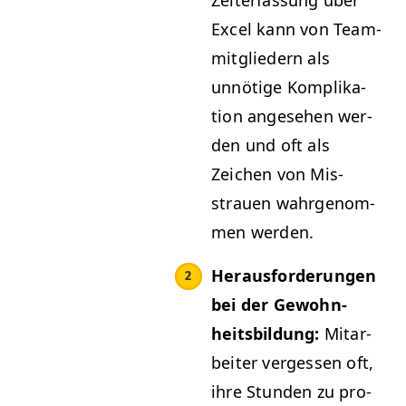
Excel kann von Team­
mit­gliedern als
unnötige Kom­p­lika­
tion ange­se­hen wer­
den und oft als
Zeichen von Mis­
strauen wahrgenom­
men werden.
Her­aus­forderun­gen
bei der Gewohn­
heits­bil­dung:
Mitar­
beit­er vergessen oft,
ihre Stun­den zu pro­