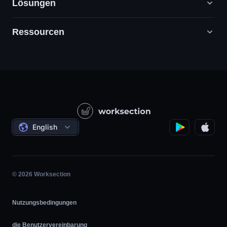
Lösungen
Ressourcen
Digitale Marketingagenturen
PR / HR / Kreativ / Consulting
Support
Produktunternehmen
Wissensbasis
Bauwesen
Videounterricht
Staatliche / Soziale Projekte
Bedingungen
English
Projektmanagement
Partnerprogramm
Stundengenaue Arbeit
Agile
© 2026 Worksection
Nutzungsbedingungen
die Benutzervereinbarung