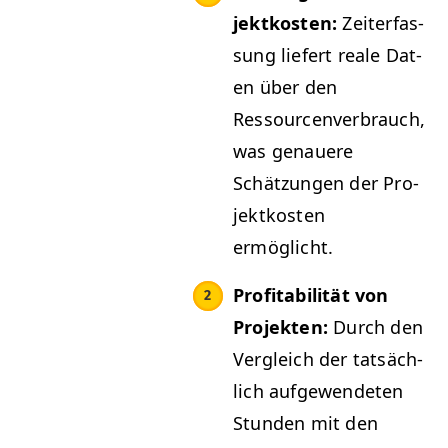
jek­tkosten:
Zeit­er­fas­
sung liefert reale Dat­
en über den
Ressourcenver­brauch,
was genauere
Schätzun­gen der Pro­
jek­tkosten
ermöglicht.
Prof­itabil­ität von
Pro­jek­ten:
Durch den
Ver­gle­ich der tat­säch­
lich aufgewen­de­ten
Stun­den mit den