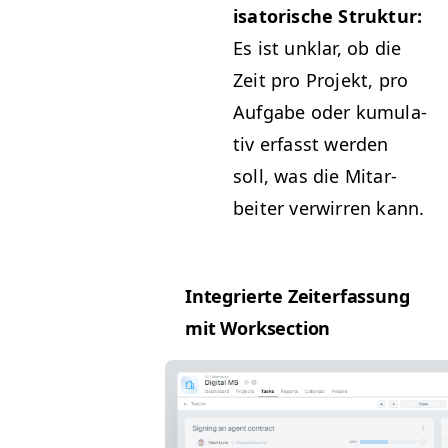
isatorische Struk­tur:
Es ist unklar, ob die
Zeit pro Pro­jekt, pro
Auf­gabe oder kumu­la­
tiv erfasst wer­den
soll, was die Mitar­
beit­er ver­wirren kann.
Inte­gri­erte Zeit­er­fas­sung
mit Worksection