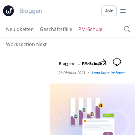
Bloggen
Join
Neuigkeiten
Geschäftsfälle
PM-Schule
Stundenlohn implementieren, um das Einkommen zu optimieren
Worksection Next
Bloggen
→
PM-Schule
26 Oktober 2023
•
Anna Korostashovets
•
3