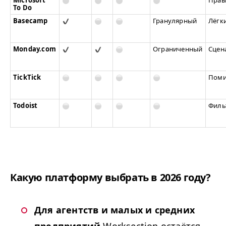
To Do
Basecamp
Гранулярный
Лёгк
Monday​.com
Ограниченный
Сцен
TickTick
Пом
Todoist
Филь
Какую платформу выбрать в 2026 году?
Для агентств и малых и средних
предприятий
Worksection остаётся