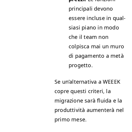
prin­ci­pali devono
essere incluse in qual­
si­asi piano in modo
che il team non
colpis­ca mai un muro
di paga­men­to a metà
progetto.
Se un’al­ter­na­ti­va a
WEEEK
copre questi cri­teri, la
migrazione sarà flu­i­da e la
pro­dut­tiv­ità aumenterà nel
pri­mo mese.