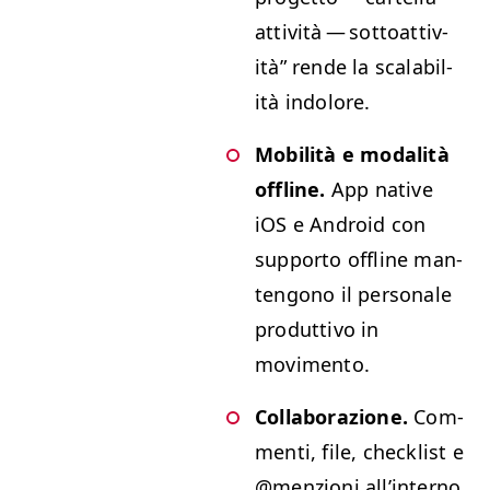
attiv­ità — sot­toat­tiv­
ità” rende la scal­a­bil­
ità indolore.
Mobil­ità e modal­ità
offline.
App native
iOS e Android con
sup­por­to offline man­
ten­gono il per­son­ale
pro­dut­ti­vo in
movimento.
Col­lab­o­razione.
Com­
men­ti, file, check­list e
@menzioni all’in­ter­no