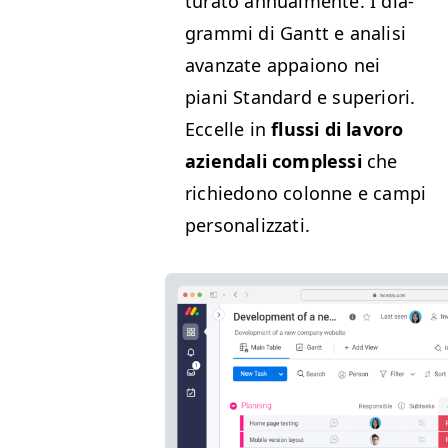
tura­to annual­mente.
I dia­
gram­mi di Gantt e anal­isi
avan­zate appaiono nei
piani Stan­dard e supe­ri­ori.
Eccelle in
flus­si di lavoro
azien­dali com­p­lessi
che
richiedono colonne e campi
personalizzati.