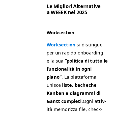
Le Migliori Alter­na­tive
a
WEEEK
nel 2025
Work­sec­tion
Work­sec­tion
si dis­tingue
per un rapi­do onboard­ing
e la sua
“
polit­i­ca di tutte le
fun­zion­al­ità in ogni
piano”
. La piattafor­ma
unisce
liste, bacheche
Kan­ban e dia­gram­mi di
Gantt com­pleti.
Ogni attiv­
ità mem­o­riz­za file, check­