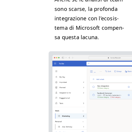
sono scarse, la pro­fon­da
inte­grazione con l’e­co­sis­
tema di Microsoft com­pen­
sa ques­ta lacuna.