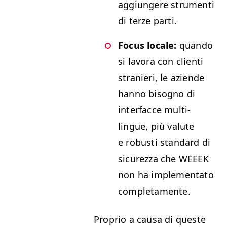
aggiun­gere stru­men­ti
di terze parti.
Focus locale:
quan­do
si lavo­ra con cli­en­ti
stranieri, le aziende
han­no bisog­no di
inter­fac­ce mul­ti­
lingue, più valute
e robusti stan­dard di
sicurez­za che
WEEEK
non ha imple­men­ta­to
completamente.
Pro­prio a causa di queste