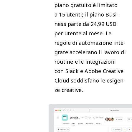
piano gra­tu­ito è lim­i­ta­to
a 15 uten­ti; il piano Busi­
ness parte da 24,99
USD
per utente al mese. Le
regole di automazione inte­
grate accel­er­a­no il lavoro di
rou­tine e le inte­grazioni
con Slack e Adobe Cre­ative
Cloud sod­dis­fano le esi­gen­
ze creative.