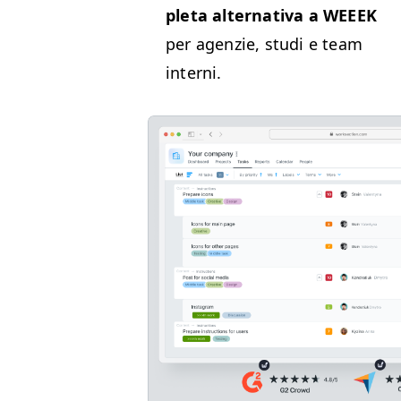
ple­ta alter­na­ti­va a
WEEEK
per agen­zie, stu­di e team
interni.