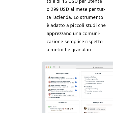
to è di 15
USD
per utente
o 299
USD
al mese per tut­
ta l’azien­da. Lo stru­men­to
è adat­to a pic­coli stu­di che
apprez­zano una comu­ni­
cazione sem­plice rispet­to
a met­riche granulari.