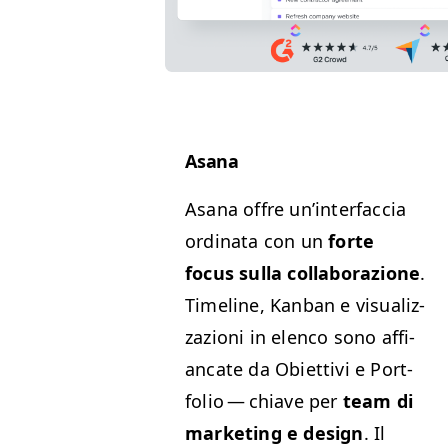
Asana
Asana offre un’in­ter­fac­cia
ordi­na­ta con un
forte
focus sul­la col­lab­o­razione
.
Time­line, Kan­ban e visu­al­iz­
zazioni in elen­co sono affi­
an­cate da Obi­et­tivi e Port­
fo­lio — chi­ave per
team di
mar­ket­ing e design
. Il