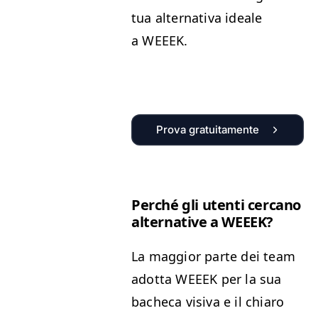
tua alter­na­ti­va ide­ale
a
WEEEK
.
Prova gratuitamente
Per­ché gli uten­ti cer­cano
alter­na­tive a
WEEEK
?
La mag­gior parte dei team
adot­ta
WEEEK
per la sua
bacheca visi­va e il chiaro