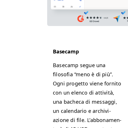
Base­camp
Base­camp segue una
filosofia
“
meno è di più”.
Ogni prog­et­to viene for­ni­to
con un elen­co di attiv­ità,
una bacheca di mes­sag­gi,
un cal­en­dario e archivi­
azione di file. L’ab­bona­men­