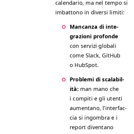
cal­en­dario, ma nel tem­po si
imbat­tono in diver­si limiti:
Man­can­za di inte­
grazioni pro­fonde
con servizi glob­ali
come Slack, GitHub
o HubSpot.
Prob­le­mi di scal­a­bil­
ità:
man mano che
i com­pi­ti e gli uten­ti
aumen­tano, l’in­ter­fac­
cia si ingom­bra e i
report diven­tano