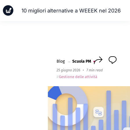
10 migliori alternative a WEEEK nel 2026
Notizia
Casi aziendali
Scuola PM
Worksection Next
Blog
→
Scuola PM
25 giugno 2026
•
7 min read
Gestione delle attività