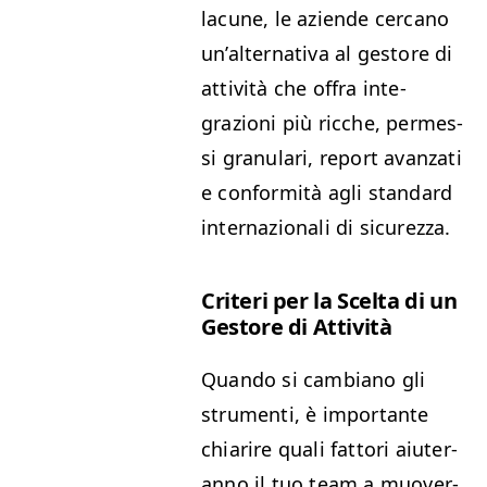
lacune, le aziende cer­cano
un’al­ter­na­ti­va al gestore di
attiv­ità che offra inte­
grazioni più ric­che, per­me­s­
si gran­u­lari, report avan­za­ti
e con­for­mità agli stan­dard
inter­nazion­ali di sicurezza.
Cri­teri per la Scelta di un
Gestore di Attività
Quan­do si cam­biano gli
stru­men­ti, è impor­tante
chiarire quali fat­tori aiuter­
an­no il tuo team a muover­