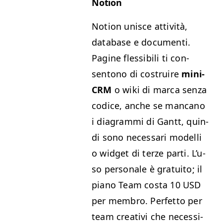
Notion
Notion unisce attiv­ità,
data­base e doc­u­men­ti.
Pagine flessibili ti con­
sentono di costru­ire
mini-
CRM
o wiki di mar­ca sen­za
codice, anche se man­cano
i
dia­gram­mi di Gantt, quin­
di sono nec­es­sari mod­el­li
o wid­get di terze par­ti. L’u­
so per­son­ale è gra­tu­ito; il
piano Team cos­ta 10
USD
per mem­bro. Per­fet­to per
team cre­ativi che neces­si­