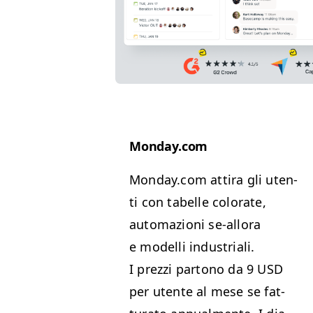
Mon​day​.com
Mon​day​.com atti­ra gli uten­
ti con tabelle col­orate,
automazioni se-allo­ra
e mod­el­li indus­tri­ali.
I prezzi partono da 9
USD
per utente al mese se fat­