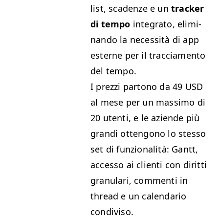
list, sca­den­ze e un
track­er
di tem­po
inte­gra­to, elim­i­
nan­do la neces­sità di app
esterne per il trac­cia­men­to
del tempo.
I prezzi partono da 49
USD
al mese per un mas­si­mo di
20 uten­ti, e le aziende più
gran­di otten­gono lo stes­so
set di fun­zion­al­ità: Gantt,
acces­so ai cli­en­ti con dirit­ti
gran­u­lari, com­men­ti in
thread e un cal­en­dario
condiviso.