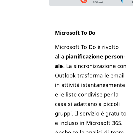
Microsoft To Do
Microsoft To Do è riv­olto
alla
piani­fi­cazione per­son­
ale
. La sin­croniz­zazione con
Out­look trasfor­ma le email
in attiv­ità istan­ta­nea­mente
e le liste con­di­vise per la
casa si adat­tano a pic­coli
grup­pi. Il servizio è gra­tu­ito
e inclu­so in Microsoft 365.
Anche se le anal­isi di team