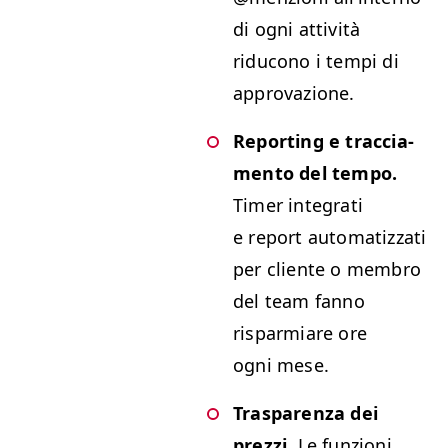
di ogni attiv­ità
riducono i tem­pi di
approvazione.
Report­ing e trac­cia­
men­to del tem­po.
Timer inte­grati
e report autom­a­tiz­za­ti
per cliente o mem­bro
del team fan­no
risparmi­are ore
ogni mese.
Trasparen­za dei
prezzi.
Le fun­zioni