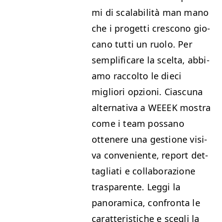
mi di scal­a­bil­ità man mano
che i prog­et­ti crescono gio­
cano tut­ti un ruo­lo. Per
sem­pli­fi­care la scelta, abbi­
amo rac­colto le dieci
migliori opzioni. Cias­cu­na
alter­na­ti­va a
WEEEK
mostra
come i team pos­sano
ottenere una ges­tione visi­
va con­ve­niente, report det­
tagliati e col­lab­o­razione
traspar­ente. Leg­gi la
panoram­i­ca, con­fronta le
carat­ter­is­tiche e scegli la