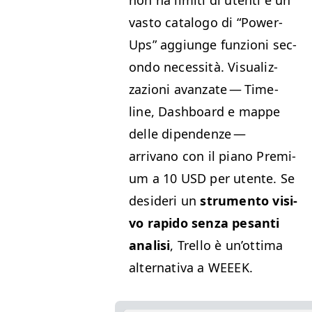
vas­to cat­a­l­o­go di
“
Pow­er-
Ups” aggiunge fun­zioni sec­
on­do neces­sità. Visu­al­iz­
zazioni avan­zate — Time­
line, Dash­board e mappe
delle dipen­den­ze —
arrivano con il piano Pre­mi­
um a 10
USD
per utente. Se
desideri un
stru­men­to visi­
vo rapi­do sen­za pesan­ti
anal­isi
, Trel­lo è un’ot­ti­ma
alter­na­ti­va a
WEEEK
.