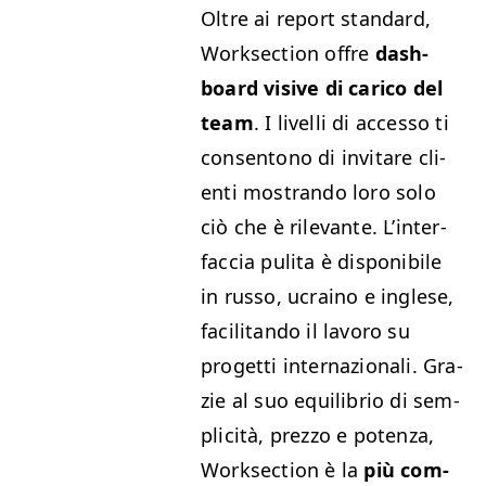
Oltre ai report stan­dard,
Work­sec­tion offre
dash­
board visive di cari­co del
team
. I liv­el­li di acces­so ti
con­sentono di invitare cli­
en­ti mostran­do loro solo
ciò che è ril­e­vante. L’in­ter­
fac­cia puli­ta è disponi­bile
in rus­so, ucraino e inglese,
facil­i­tan­do il lavoro su
prog­et­ti inter­nazion­ali. Gra­
zie al suo equi­lib­rio di sem­
plic­ità, prez­zo e poten­za,
Work­sec­tion è la
più com­