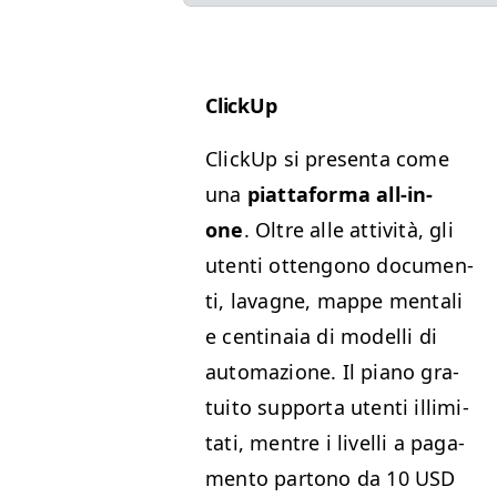
Click­Up
Click­Up si pre­sen­ta come
una
piattafor­ma all-in-
one
. Oltre alle attiv­ità, gli
uten­ti otten­gono doc­u­men­
ti, lavagne, mappe men­tali
e centi­na­ia di mod­el­li di
automazione. Il piano gra­
tu­ito sup­por­ta uten­ti illim­i­
tati, men­tre i liv­el­li a paga­
men­to partono da 10
USD