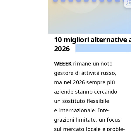
10 migliori alternative
2026
WEEEK
rimane un noto
gestore di attiv­ità rus­so,
ma nel 2026 sem­pre più
aziende stan­no cer­can­do
un sos­ti­tu­to flessibile
e inter­nazionale. Inte­
grazioni lim­i­tate, un focus
sul mer­ca­to locale e prob­le­