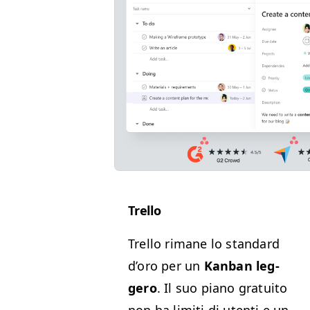
Trel­lo
Trel­lo rimane lo stan­dard
d’oro per un
Kan­ban leg­
gero
. Il suo piano gra­tu­ito
non ha lim­i­ti di uten­ti e un