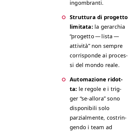
ingombranti.
Strut­tura di prog­et­to
lim­i­ta­ta:
la ger­ar­chia
“
prog­et­to — lista —
attiv­ità” non sem­pre
cor­risponde ai pro­ces­
si del mon­do reale.
Automazione ridot­
ta:
le regole e i trig­
ger
“
se-allo­ra” sono
disponi­bili solo
parzial­mente, costrin­
gen­do i team ad