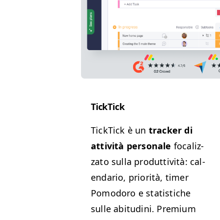
Tick­Tick
Tick­Tick è un
track­er di
attiv­ità per­son­ale
focal­iz­
za­to sul­la pro­dut­tiv­ità: cal­
en­dario, pri­or­ità, timer
Pomodoro e sta­tis­tiche
sulle abi­tu­di­ni. Pre­mi­um