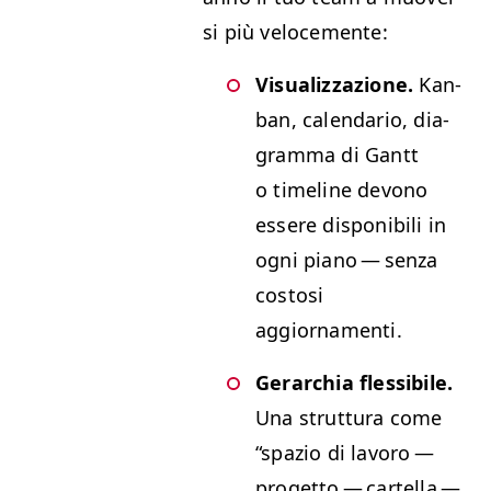
si più velocemente:
Visu­al­iz­zazione.
Kan­
ban, cal­en­dario,
dia­
gram­ma di Gantt
o time­line devono
essere disponi­bili in
ogni piano — sen­za
cos­tosi
aggiornamenti.
Ger­ar­chia flessibile.
Una strut­tura come
“
spazio di lavoro —
prog­et­to — cartel­la —