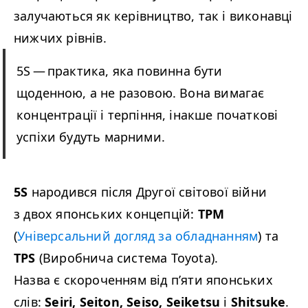
залучаються як керівництво, так і виконавці
нижчих рівнів.
5S
— практика, яка повинна бути
щоденною, а не разовою. Вона вимагає
концентрації і терпіння, інакше початкові
успіхи будуть марними.
5S
народився після Другої світової війни
з двох японських концепцій:
TPM
(
Універсальний догляд за обладнанням
) та
TPS
(Виробнича система Toyota).
Назва є скороченням від п’яти японських
слів:
Seiri, Seiton, Seiso, Seiket­su
і
Shit­suke
.