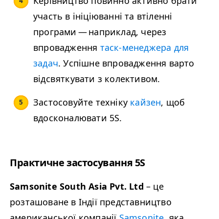
Керівництво повинно активно брати
участь в ініціюванні та втіленні
програми — наприклад, через
впровадження
таск-менеджера для
задач
. Успішне впровадження варто
відсвяткувати з колективом.
Застосовуйте техніку
кайзен
, щоб
вдосконалювати
5S
.
Практичне застосування
5S
Sam­sonite South Asia Pvt. Ltd
– це
розташоване в Індії представництво
американської компанії
Sam­sonite
, яка