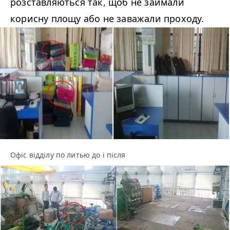
розставляються так, щоб не займали
корисну площу або не заважали проходу.
Офіс відділу по литью до і після