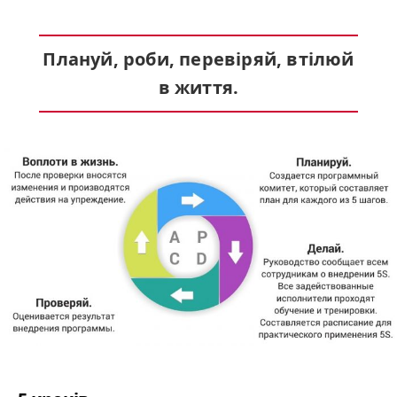
Плануй, роби, перевіряй, втілюй
в життя.