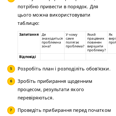
потрібно привести в порядок. Для
цього можна використовувати
таблицю:
Запитання
Де
У чому
Який
Як
знаходиться
саме
працівник
вир
проблемна
полягає
повинен
про
зона?
проблема?
вирішити
проблему?
Відповіді
Розробіть план і розподіліть обов’язки.
Зробіть прибирання щоденним
процесом, результати якого
перевіряються.
Проведіть прибирання перед початком