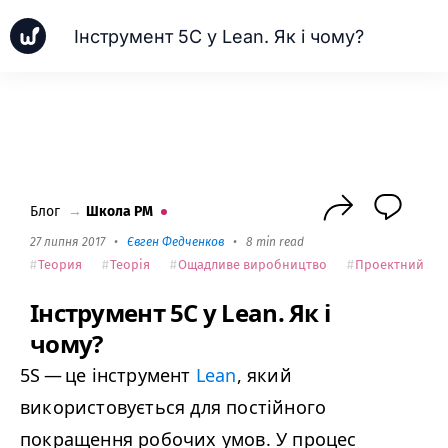
Інструмент 5С у Lean. Як і чому?
Новинки
Кейси
Школа PM
Next
Блог
→
Школа PM
27 липня 2017
•
Євген Федченков
•
8 min read
Теория
Теорія
Ощадливе виробництво
Проектний ме
Інструмент 5С у Lean. Як і
чому?
5S
— це інструмент
Lean
, який
використовується для постійного
покращення робочих умов. У процес