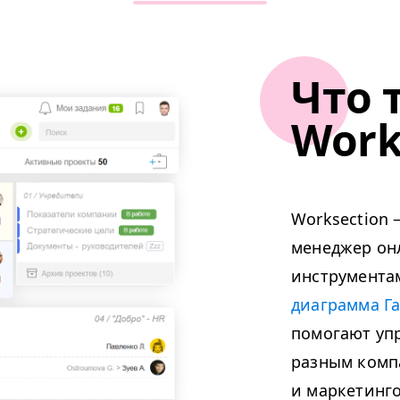
Что 
Work
Worksection 
менеджер онл
инструментам
диаграмма Г
помогают уп
разным комп
и маркетинго