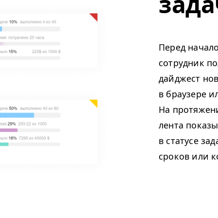
зада
Перед начал
сотрудник п
дайджест нов
в браузере ил
На протяжен
лента показы
в статусе за
сроков или 