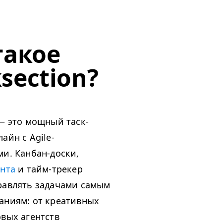
такое
section?
— это мощный таск-
айн с Agile-
и. Канбан-доски,
анта
и тайм-трекер
равлять задачами самым
аниям: от креативных
вых агентств