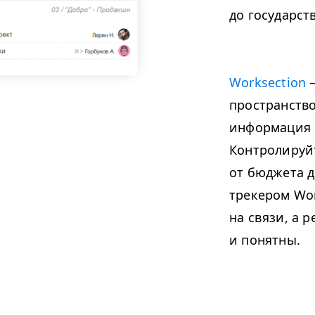
до государст
Worksection
—
пространство
информация 
Контролируйт
от бюджета д
трекером Wor
на связи, а 
и понятны.