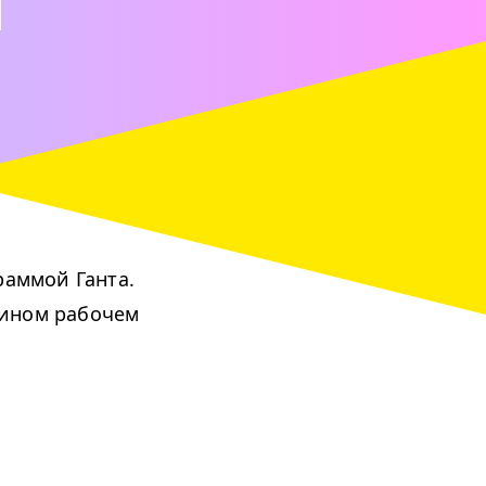
раммой Ганта.
едином рабочем