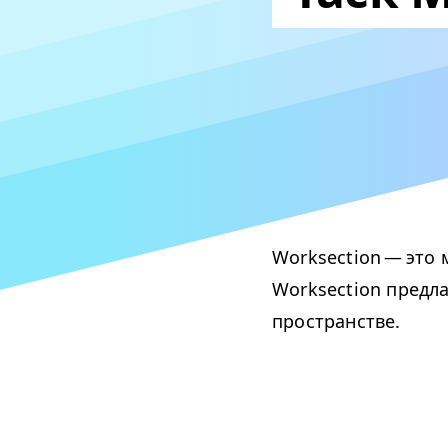
Worksection — эт
Worksection предла
пространстве.