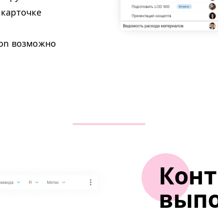
 карточке
ion возможно
Конт
вып