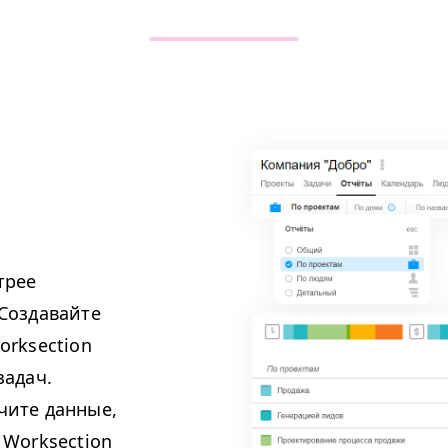
трее
Создавайте
orksection
задач.
чите данные,
 Worksection