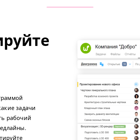
ируйте
граммой
какие задачи
ать рабочий
дедлайны.
тируйте