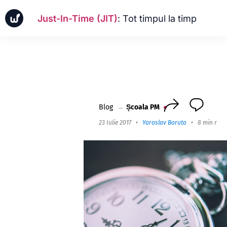
Just-In-Time (JIT)
: Tot timpul la timp
Ştiri
Cazuri de afaceri
Școala PM
Worksection Next
Blog
→
Școala PM
23 Iulie 2017
•
Yaroslav Boruta
•
8 min read