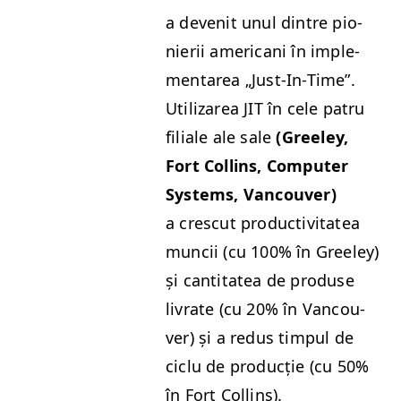
a devenit unul din­tre pio­
nierii amer­i­cani în imple­
mentarea
„
Just-In-Time”.
Uti­lizarea
JIT
în cele patru
fil­iale ale sale
(Gree­ley,
Fort Collins, Com­put­er
Sys­tems, Van­cou­ver)
a cres­cut pro­duc­tiv­i­tatea
muncii (cu 100% în Gree­ley)
și can­ti­tatea de pro­duse
livrate (cu 20% în Van­cou­
ver) și a redus tim­pul de
ciclu de pro­ducție (cu 50%
în Fort Collins).