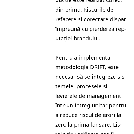
din pri­ma. Riscurile de
refacere și corectare dis­par,
împre­ună cu pierderea rep­
utației brandului.
Pen­tru a imple­men­ta
metodolo­gia
DRIFT
, este
nece­sar să se inte­greze sis­
temele, pro­ce­se­le și
levierele de man­age­ment
într-un întreg uni­tar pen­tru
a reduce riscul de erori la
zero la pri­ma lansare.
Lis­
tele de ver­i­fi­care pot fi