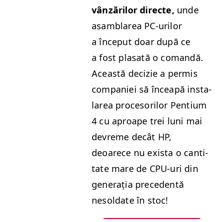
vânzărilor directe,
unde
asam­blarea PC-urilor
a început doar după ce
a fost plasată o comandă.
Această decizie a per­mis
com­paniei să înceapă insta­
larea pro­ce­so­rilor Pen­tium
4 cu aproape trei luni mai
devreme decât
HP
,
deoarece nu exista o can­ti­
tate mare de CPU-uri din
gen­er­ația prece­den­tă
nesol­date în stoc!