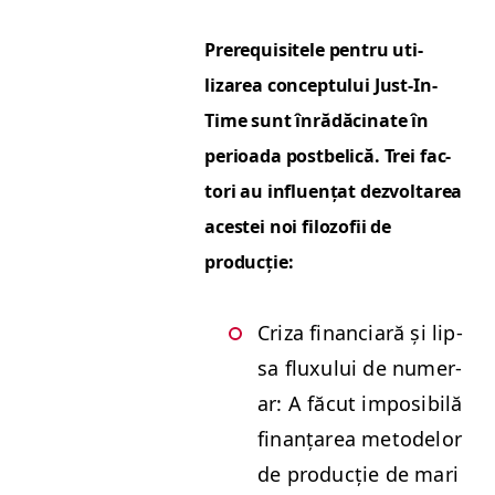
Pre­req­ui­sitele pen­tru uti­
lizarea con­cep­tu­lui Just-In-
Time sunt înrădă­ci­nate în
perioa­da post­be­lică. Trei fac­
tori au influ­ențat dez­voltarea
aces­tei noi filo­zofii de
producție:
Criza finan­cia­ră și lip­
sa flux­u­lui de numer­
ar: A făcut imposi­bilă
finanțarea metode­lor
de pro­ducție de mari