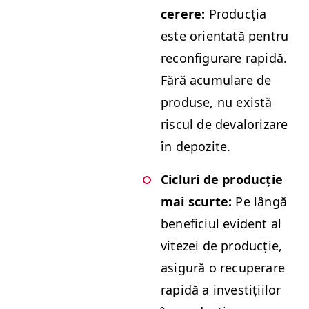
cerere:
Pro­ducția
este ori­en­tată pen­tru
recon­fig­u­rare rapidă.
Fără acu­mu­la­re de
pro­duse, nu există
riscul de deval­orizare
în depozite.
Cicluri de pro­ducție
mai scurte:
Pe lângă
ben­efi­ci­ul evi­dent al
vitezei de pro­ducție,
asig­ură o recu­per­are
rapidă a investiți­ilor