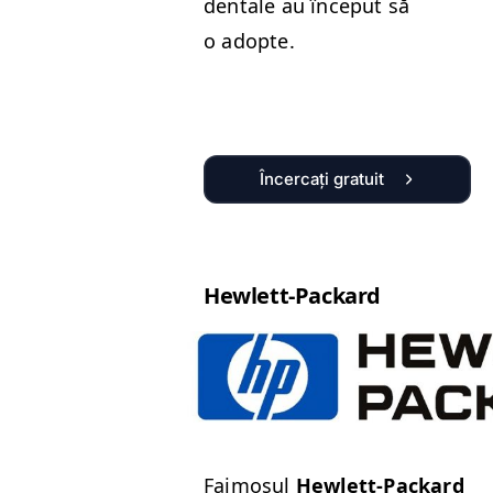
den­tale au început să
o adopte.
Încercați gratuit
Hewlett-Packard
Faimo­sul
Hewlett-Packard