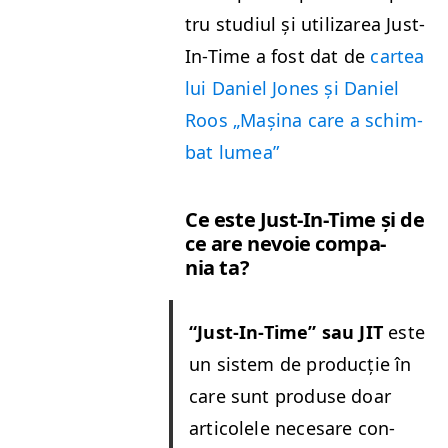
tru studi­ul și uti­lizarea Just-
In-Time a fost dat de
cartea
lui Daniel Jones și Daniel
Roos
„
Mași­na care a schim­
bat lumea”
Ce este Just-In-Time și de
ce are nevoie com­pa­
nia ta?
“
Just-In-Time” sau
JIT
este
un sis­tem de pro­ducție în
care sunt pro­duse doar
arti­colele nece­sare con­