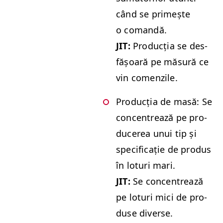
când se primește
o comandă.
JIT
:
Pro­ducția se des­
fășoară pe măsură ce
vin comenzile.
Pro­ducția de masă: Se
con­cen­trează pe pro­
duc­erea unui tip și
speci­fi­cație de pro­dus
în loturi mari.
JIT
:
Se con­cen­trează
pe loturi mici de pro­
duse diverse.