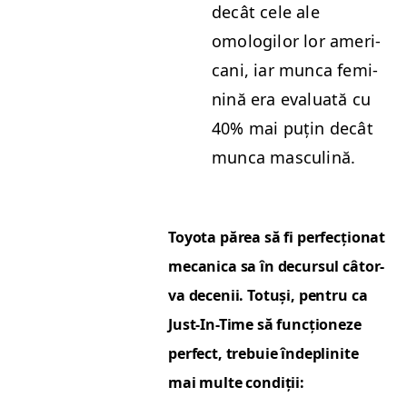
decât cele ale
omologilor lor amer­i­
cani, iar munca fem­i­
nină era eval­u­ată cu
40% mai puțin decât
munca masculină.
Toy­ota părea să fi per­fecțion­at
mecani­ca sa în decur­sul câtor­
va decenii. Totuși, pen­tru ca
Just-In-Time să funcționeze
per­fect, tre­buie îndepli­n­ite
mai multe condiții: