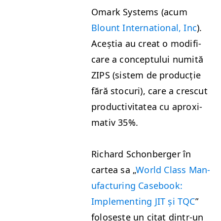
Omark Sys­tems (acum
Blount Inter­na­tion­al, Inc
).
Aceș­tia au cre­at o mod­i­fi­
care a con­cep­tu­lui numită
ZIPS
(sis­tem de pro­ducție
fără stocuri), care a cres­cut
pro­duc­tiv­i­tatea cu aprox­i­
ma­tiv 35%.
Richard Schon­berg­er în
cartea sa
„
World Class Man­
u­fac­tur­ing Case­book:
Imple­ment­ing
JIT
și
TQC
”
folosește un citat din­tr-un