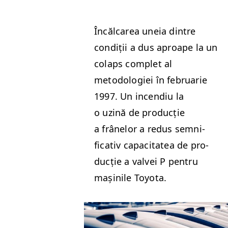
Încăl­carea uneia din­tre
condiții a dus aproape la un
colaps com­plet al
metodolo­giei în feb­ru­ar­ie
1997. Un incendiu la
o uzină de pro­ducție
a frânelor a redus sem­ni­
fica­tiv capac­i­tatea de pro­
ducție a valvei P pen­tru
mașinile Toyota.