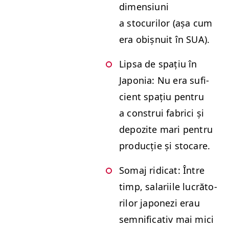
dimen­si­u­ni
a stocurilor (așa cum
era obiș­nu­it în
SUA
).
Lip­sa de spațiu în
Japonia: Nu era sufi­
cient spațiu pen­tru
a con­strui fabri­ci și
depozite mari pen­tru
pro­ducție și stocare.
Somaj ridi­cat: Între
timp, salari­ile lucră­to­
rilor japonezi erau
sem­ni­fica­tiv mai mici