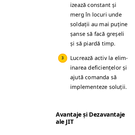
izează con­stant și
merg în locuri unde
sol­dații au mai puține
șanse să facă greșeli
și să piardă timp.
Lucrează activ la elim­
inarea defi­ciențelor și
ajută coman­da să
imple­menteze soluții.
Avan­ta­je și Deza­van­ta­je
ale
JIT