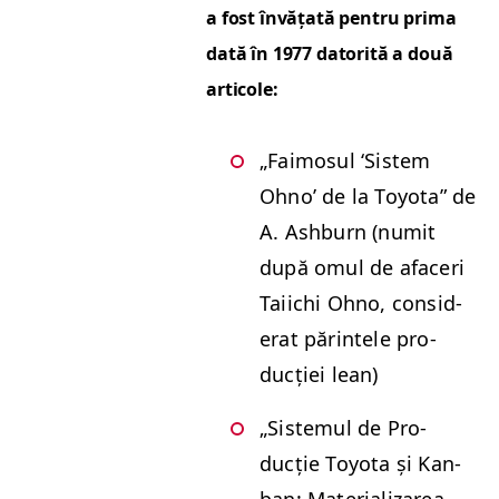
a fost învățată pen­tru pri­ma
dată în 1977 datorită a două
articole:
„
Faimo­sul
‘
Sis­tem
Ohno’ de la Toy­ota” de
A. Ash­burn (numit
după omul de afac­eri
Tai­ichi Ohno, con­sid­
er­at părin­tele pro­
ducției lean)
„
Sis­temul de Pro­
ducție Toy­ota și Kan­
ban: Mate­ri­alizarea