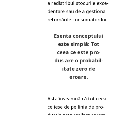
a redis­tribui stocurile exce­
dentare sau de a ges­tiona
returnările consumatorilor.
Esen­ta con­cep­tu­lui
este sim­plă:
Tot
ceea ce este pro­
dus are o prob­a­bil­
i­tate zero de
eroare.
Asta înseam­nă că tot ceea
ce iese de pe linia de pro­
ducție este real­izat corect