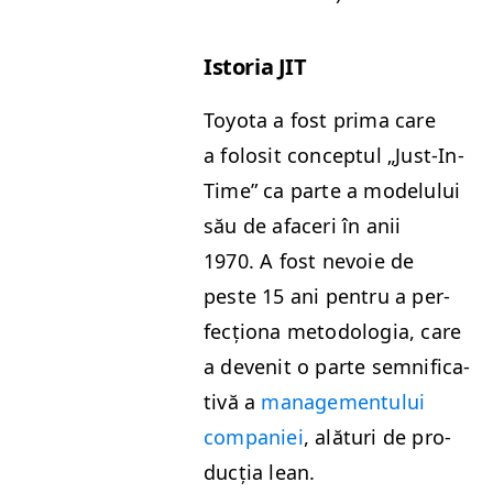
Isto­ria
JIT
Toy­ota a fost pri­ma care
a folosit con­cep­tul
„
Just-In-
Time” ca parte a mod­elu­lui
său de afac­eri în anii
1970. A fost nevoie de
peste 15 ani pen­tru a per­
fecționa metodolo­gia, care
a devenit o parte sem­ni­fica­
tivă a
man­age­men­tu­lui
com­paniei
, ală­turi de pro­
ducția lean.