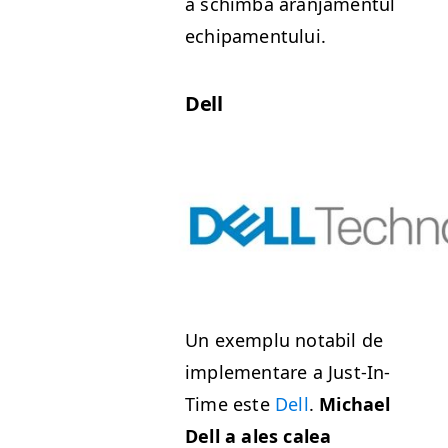
a schim­ba aran­ja­men­tul
echipamentului.
Dell
Un exem­plu nota­bil de
imple­mentare a Just-In-
Time este
Dell
.
Michael
Dell a ales calea