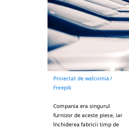
Proiec­tat de wel­co­mia /
Freepik
Com­pa­nia era sin­gu­rul
furni­zor de aces­te piese, iar
închiderea fabricii timp de