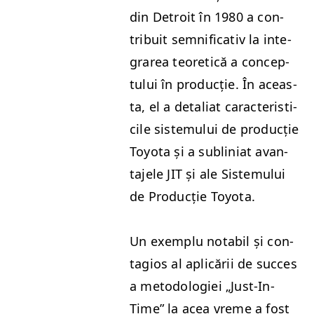
din Detroit în 1980 a con­
tribuit sem­ni­fica­tiv la inte­
grarea teo­ret­ică a con­cep­
tu­lui în pro­ducție. În aceas­
ta, el a detal­i­at car­ac­ter­is­ti­
cile sis­temu­lui de pro­ducție
Toy­ota și a sub­lini­at avan­
ta­jele
JIT
și ale Sis­temu­lui
de Pro­ducție Toyota.
Un exem­plu nota­bil și con­
ta­gios al aplicării de suc­ces
a metodolo­giei
„
Just-In-
Time” la acea vreme a fost