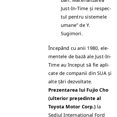
Just-In-Time și respec­
tul pen­tru sis­temele
umane” de Y.
Sugimori.
Începând cu anii 1980, ele­
mentele de bază ale Just-In-
Time au început să fie apli­
cate de com­panii din
SUA
și
alte țări dez­voltate.
Prezentarea lui Fujio Cho
(ulte­ri­or președ­inte al
Toy­ota Motor Corp.)
la
Sedi­ul Inter­națion­al Ford