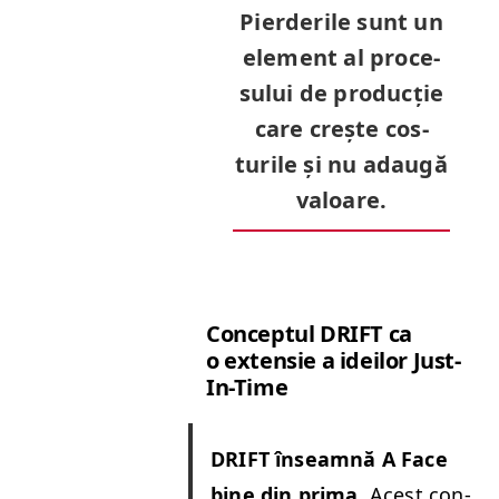
Pierder­ile sunt un
ele­ment al pro­ce­
su­lui de pro­ducție
care crește cos­
turile și nu adaugă
valoare.
Con­cep­tul
DRIFT
ca
o exten­sie a ideilor Just-
In-Time
DRIFT
înseam­nă A Face
bine din pri­ma.
Acest con­