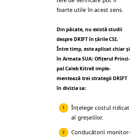
foarte utile în acest sens.
Din păcate, nu există studii
despre
DRIFT
în țările
CSI
.
Între timp, este apli­cat chiar și
în Arma­ta
SUA
: Ofițerul Prin­ci­
pal Caleb Kitrell imple­
mentează trei strate­gii
DRIFT
în divizia sa:
Înțelege cos­tul ridi­cat
al greșelilor.
Con­ducă­torii mon­i­tor­