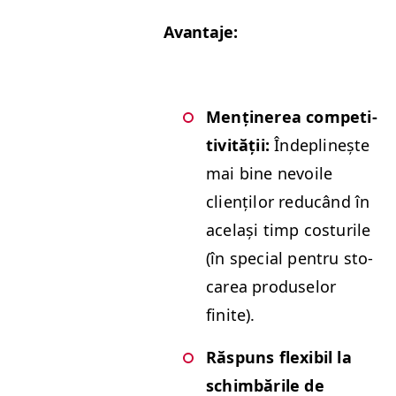
Avan­ta­je:
Menținerea com­pet­i­
tiv­ității:
Îndeplinește
mai bine nevoile
clienților reducând în
ace­lași timp cos­turile
(în spe­cial pen­tru sto­
carea pro­duselor
finite).
Răspuns flex­i­bil la
schim­bările de