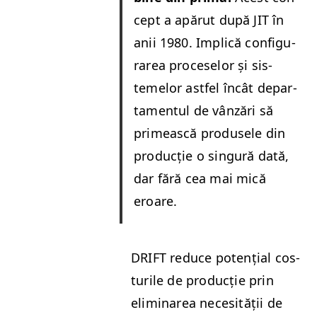
cept a apărut după
JIT
în
anii 1980. Implică con­fig­u­
rarea pro­ce­selor și sis­
temelor ast­fel încât depar­
ta­men­tul de vânzări să
primească pro­duse­le din
pro­ducție o sin­gură dată,
dar fără cea mai mică
eroare.
DRIFT
reduce potențial cos­
turile de pro­ducție prin
elim­inarea nece­sității de