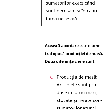
suma­to­rilor exact când
sunt nece­sare și în can­ti­
tatea necesară.
Această abor­dare este diame­
tral opusă pro­ducției de masă.
Două difer­ențe cheie sunt:
Pro­ducția de masă:
Arti­colele sunt pro­
duse în loturi mari,
sto­cate și livrate con­
suma­to­rilor atun­ci