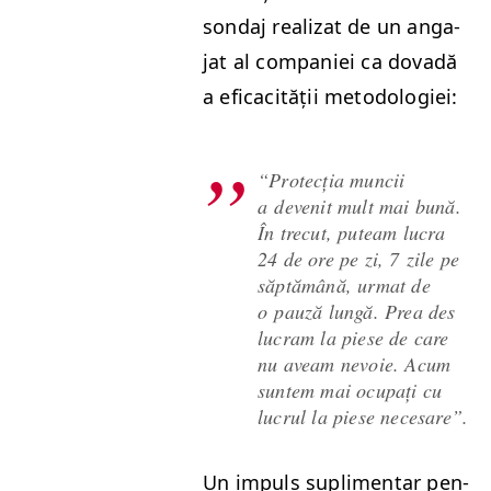
son­daj real­izat de un anga­
jat al com­paniei ca dovadă
a efi­cac­ității metodologiei:
“
Pro­tecția muncii
a devenit mult mai bună.
În tre­cut, puteam lucra
24 de ore pe zi, 7 zile pe
săp­tămână, urmat de
o pauză lungă. Prea des
lucram la piese de care
nu aveam nevoie. Acum
sun­tem mai ocu­pați cu
lucrul la piese necesare”.
Un impuls supli­men­tar pen­