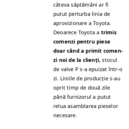
câte­va săp­tămâni ar fi
putut per­tur­ba linia de
aprovizionare a Toy­ota.
Deoarece Toy­ota a
trim­is
comen­zi pen­tru piese
doar când a prim­it comen­
zi noi de la clienți,
stocul
de valve P s‑a epuizat într‑o
zi. Lini­ile de pro­ducție s‑au
oprit timp de două zile
până furni­zorul a putut
relua asam­blarea pieselor
necesare.