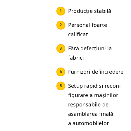
Pro­ducție stabilă
Per­son­al foarte
calificat
Fără defecți­u­ni la
fabrici
Furni­zori de încredere
Set­up rapid și recon­
fig­u­rare a mașinilor
respon­s­abile de
asam­blarea finală
a automobilelor