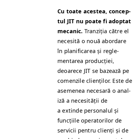
Cu toate aces­tea, con­cep­
tul
JIT
nu poate fi adop­tat
mecanic.
Tranz­iția către el
nece­sită o nouă abor­dare
în plan­i­fi­carea și regle­
mentarea pro­ducției,
deoarece
JIT
se bazează pe
comen­zile clienților. Este de
aseme­nea nece­sară o anal­
iză a nece­sității de
a extinde per­son­alul și
funcți­ile oper­a­to­rilor de
ser­vicii pen­tru clienți și de