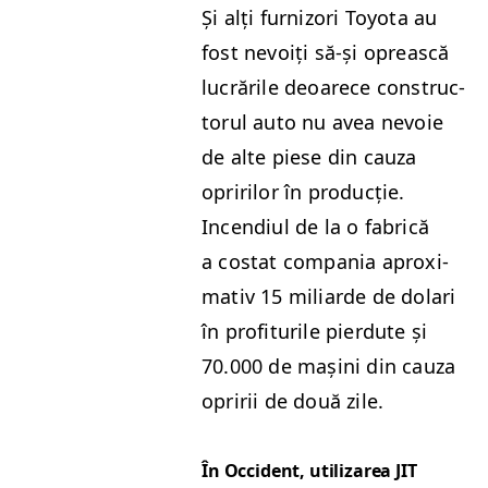
Și alți furni­zori Toy­ota au
fost nevoiți să-și oprească
lucrările deoarece con­struc­
torul auto nu avea nevoie
de alte piese din cauza
oprir­ilor în pro­ducție.
Incendi­ul de la o fab­rică
a costat com­pa­nia aprox­i­
ma­tiv 15 mil­iarde de dolari
în prof­i­turile pier­dute și
70.000 de mași­ni din cauza
opririi de două zile.
În Occi­dent, uti­lizarea
JIT