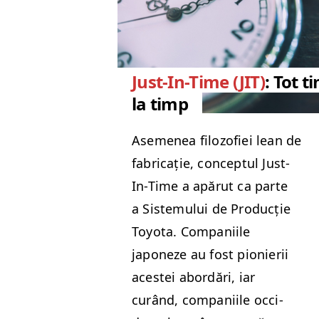
Just-In-Time (JIT)
: Tot t
la timp
Aseme­nea filo­zofiei lean de
fab­ri­cație, con­cep­tul Just-
In-Time a apărut ca parte
a Sis­temu­lui de Pro­ducție
Toy­ota. Com­pani­ile
japoneze au fost pio­nierii
aces­tei abor­dări, iar
curând, com­pani­ile occi­