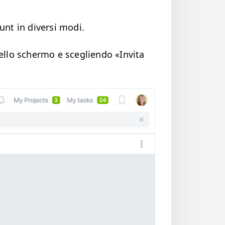
nt in diver­si modi.
del­lo scher­mo e sceglien­do «Invi­ta