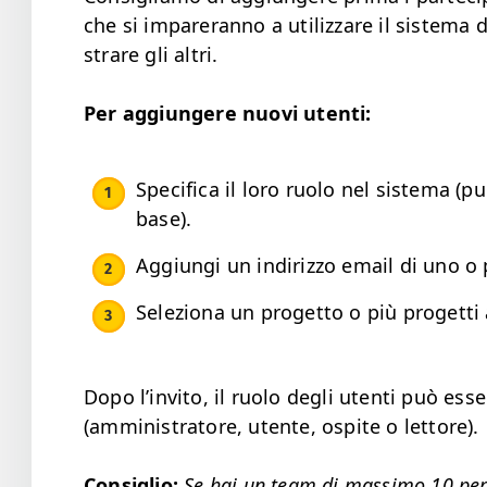
che si impar­eran­no a uti­liz­zare il sis­tema
strare gli altri.
Per aggiun­gere nuovi utenti:
Speci­fi­ca il loro ruo­lo nel sis­tema (
base).
Aggiun­gi un ind­i­riz­zo email di uno
Seleziona un prog­et­to o più prog­et­ti 
Dopo l’in­vi­to, il ruo­lo degli uten­ti può ess
(ammin­is­tra­tore, utente, ospite o lettore).
Con­siglio:
Se hai un team di mas­si­mo 10 per­s