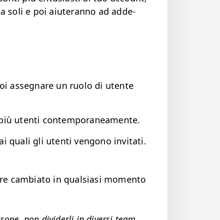
 da soli e poi aiuter­an­no ad adde­
puoi asseg­nare un ruo­lo di utente
 o più uten­ti contemporaneamente.
ai quali gli uten­ti ven­gono invitati.
ere cam­bi­a­to in qual­si­asi momen­to
one, non divider­li in diver­si team