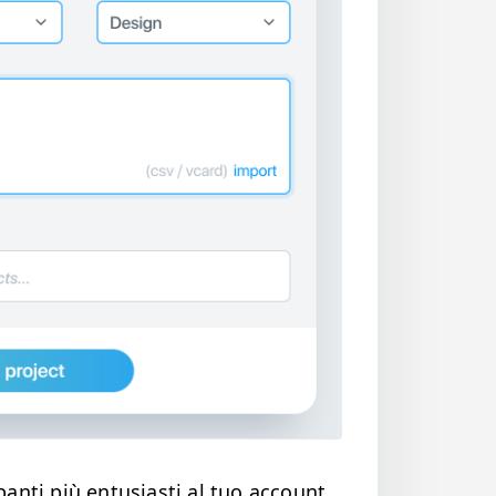
an­ti più entu­si­asti al tuo account,