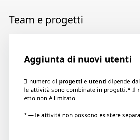
Team e progetti
Breve introduzione a Worksection
Impostazioni del profilo
Attività e comunicazione
Aggiunta di nuovi utenti
Notifiche e impostazioni
Il numero di
prog­et­ti
e
uten­ti
dipende da
Strumenti
le attiv­ità sono com­bi­nate in prog­et­ti.* Il
et­to non è limitato.
Inizio rapido
* — le attiv­ità non pos­sono esistere sep­a­