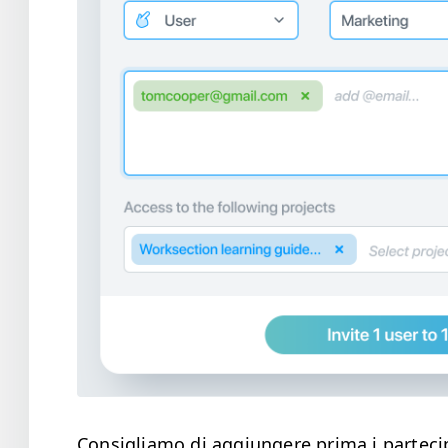
Con­sigliamo di aggiun­gere pri­ma i parte­ci­p