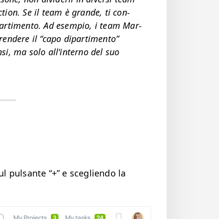
c­tion. Se il team è grande, ti con­
r­ti­men­to. Ad esem­pio, i team Mar­
ren­dere il
“
capo dipar­ti­men­to”
­si, ma solo all’in­ter­no del suo
ul pul­sante “+” e sceglien­do la