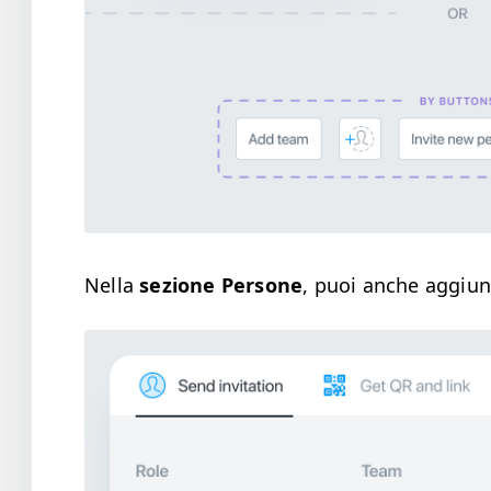
Nel­la
sezione Per­sone
, puoi anche aggiun