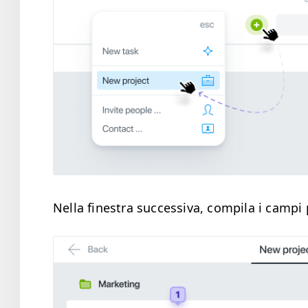
Nel­la fines­tra suc­ces­si­va, com­pi­la i campi