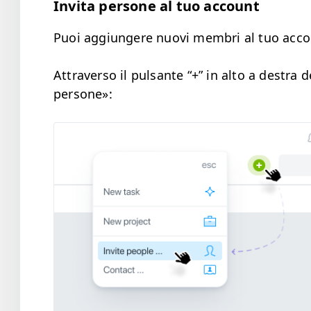
Invi­ta per­sone al tuo account
Puoi aggiun­gere nuovi mem­bri al tuo accou
Attra­ver­so il pul­sante “+” in alto a destra 
persone»: