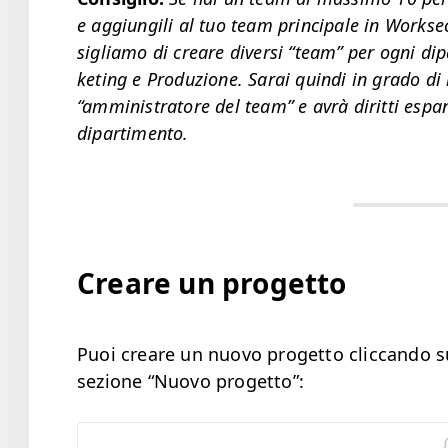
e aggiungili al tuo team prin­ci­pale in Work­se
sigliamo di creare diver­si
“
team” per ogni dipa
ket­ing e Pro­duzione. Sarai quin­di in gra­do di 
“
ammin­is­tra­tore del team” e avrà dirit­ti espan
dipartimento.
Creare un progetto
Puoi creare un nuo­vo prog­et­to clic­can­do s
sezione
“
Nuo­vo progetto”: