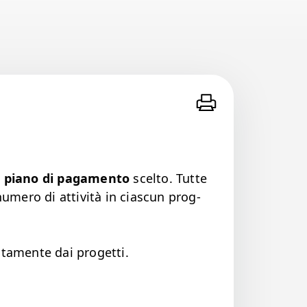
l
piano di paga­men­to
scel­to. Tutte
 numero di attiv­ità in cias­cun prog­
rata­mente dai progetti.