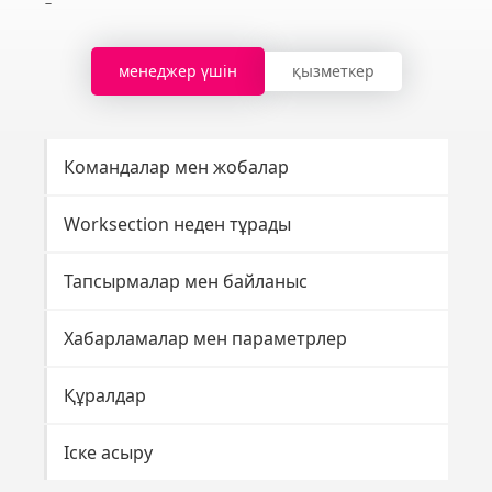
менеджер үшін
қызметкер
Командалар мен жобалар
Wo
Worksection неден тұрады
Пр
Тапсырмалар мен байланыс
Мі
Хабарламалар мен параметрлер
Ха
Құралдар
Құ
Іске асыру
Жы