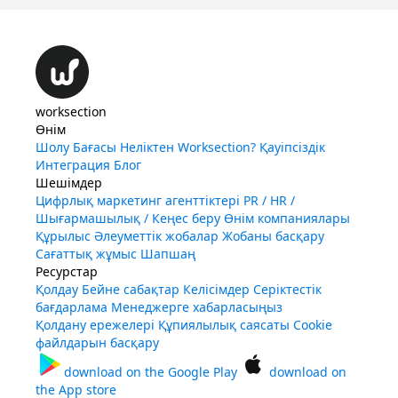
worksection
Өнім
Шолу
Бағасы
Неліктен Worksection?
Қауіпсіздік
Интеграция
Блог
Шешімдер
Цифрлық маркетинг агенттіктері
PR / HR /
Шығармашылық / Кеңес беру
Өнім компаниялары
Құрылыс
Әлеуметтік жобалар
Жобаны басқару
Сағаттық жұмыс
Шапшаң
Ресурстар
Қолдау
Бейне сабақтар
Келісімдер
Серіктестік
бағдарлама
Менеджерге хабарласыңыз
Қолдану ережелері
Құпиялылық саясаты
Cookie
файлдарын басқару
download on the
Google Play
download on
the
App store