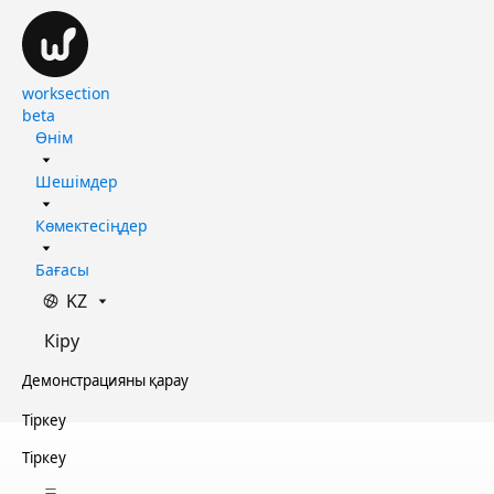
worksection
beta
Өнім
Шешімдер
Көмектесіңдер
Бағасы
KZ
Кіру
Демонстрацияны қарау
Тіркеу
Тіркеу