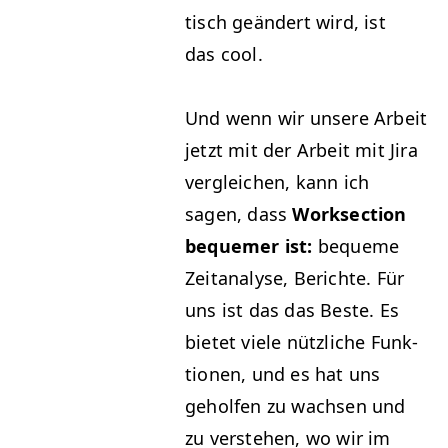
tisch geän­dert wird, ist
das cool.
Und wenn wir unsere Arbeit
jet­zt mit der Arbeit mit Jira
ver­gle­ichen, kann ich
sagen, dass
Work­sec­tion
beque­mer ist:
bequeme
Zei­t­analyse, Berichte. Für
uns ist das das Beste. Es
bietet viele nüt­zliche Funk­
tio­nen, und es hat uns
geholfen zu wach­sen und
zu ver­ste­hen, wo wir im