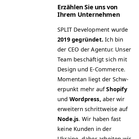
Erzählen Sie uns von
Ihrem Unternehmen
SPLIT
Devel­op­ment wurde
2019 gegrün­det.
Ich bin
der
CEO
der Agen­tur. Unser
Team beschäftigt sich mit
Design und E‑Commerce.
Momen­tan liegt der Schw­
er­punkt mehr auf
Shopi­fy
und
Word­press,
aber wir
erweit­ern schrit­tweise auf
Node.js
. Wir haben fast
keine Kun­den in der
Ukraine, daher arbeit­en wir