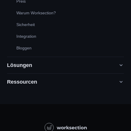
Preis
Warum Worksection?
Sicherheit
Integration
Bloggen
Lösungen
Ressourcen
Digitale Marketingagenturen
PR / HR / Kreativ / Consulting
Support
Produktunternehmen
Wissensbasis
Bauwesen
Videounterricht
Staatliche / Soziale Projekte