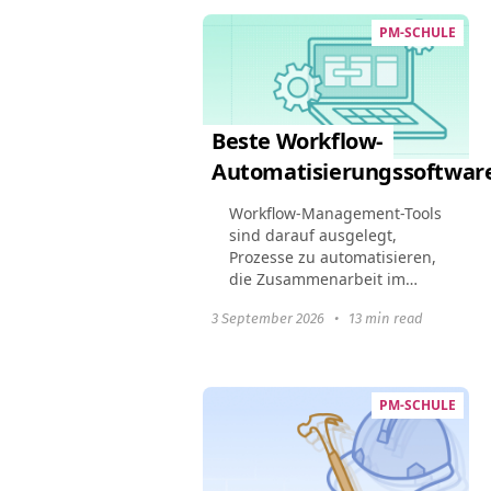
Fallmanagement optimieren,
PM-SCHULE
die Einhaltung rechtlicher...
Beste Workflow-
Automatisierungssoftware
Workflow-Management-Tools
sind darauf ausgelegt,
Prozesse zu automatisieren,
die Zusammenarbeit im
Team zu verbessern und die
3 September 2026
•
13 min read
Gesamtproduktivität zu
steigern. Dieser Leitfaden
hebt die 10 besten
Workflow...
PM-SCHULE