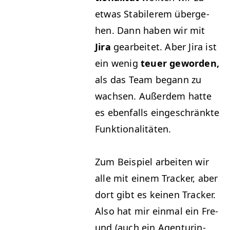
etwas Sta­bil­erem überge­
hen. Dann haben wir mit
Jira
gear­beit­et. Aber Jira ist
ein wenig
teuer gewor­den,
als das Team begann zu
wach­sen. Außer­dem hat­te
es eben­falls eingeschränk­te
Funktionalitäten.
Zum Beispiel arbeit­en wir
alle mit einem Track­er, aber
dort gibt es keinen Track­er.
Also hat mir ein­mal ein Fre­
und (auch ein Agen­tur­in­