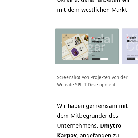
mit dem west­lichen Markt.
Screen­shot von Pro­jek­ten von der
Web­site
SPLIT
Development
Wir haben gemein­sam mit
dem Mit­be­grün­der des
Unternehmens,
Dmytro
Kar­pov,
ange­fan­gen zu