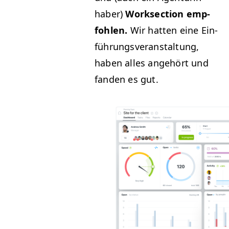
hab­er)
Work­sec­tion emp­
fohlen.
Wir hat­ten eine Ein­
führungsver­anstal­tung,
haben alles ange­hört und
fan­den es gut.