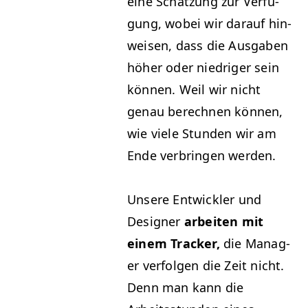
eine Schätzung zur Ver­fü­
gung, wobei wir darauf hin­
weisen, dass die Aus­gaben
höher oder niedriger sein
kön­nen. Weil wir nicht
genau berech­nen kön­nen,
wie viele Stun­den wir am
Ende ver­brin­gen werden.
Unsere Entwick­ler und
Design­er
arbeit­en mit
einem Track­er,
die Man­ag­
er ver­fol­gen die Zeit nicht.
Denn man kann die