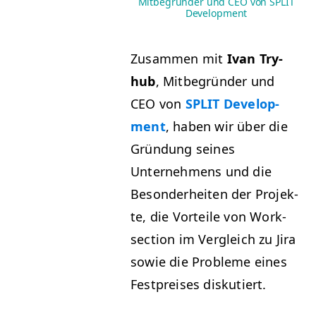
Mitbegründer und CEO von SPLIT
Development
Zusam­men mit
Ivan Try­
hub
, Mit­be­grün­der und
CEO
von
SPLIT
Devel­op­
ment
, haben wir über die
Grün­dung seines
Unternehmens und die
Beson­der­heit­en der Pro­jek­
te, die Vorteile von Work­
sec­tion im Ver­gle­ich zu Jira
sowie die Prob­leme eines
Fest­preis­es diskutiert.