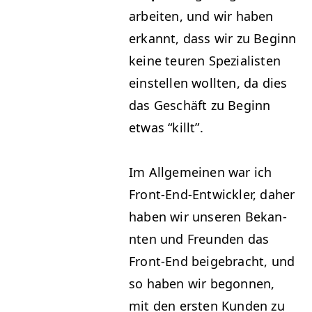
arbeit­en, und wir haben
erkan­nt, dass wir zu Beginn
keine teuren Spezial­is­ten
ein­stellen woll­ten, da dies
das Geschäft zu Beginn
etwas
“
killt”.
Im All­ge­meinen war ich
Front-End-Entwick­ler, daher
haben wir unseren Bekan­
nten und Fre­un­den das
Front-End beige­bracht, und
so haben wir begonnen,
mit den ersten Kun­den zu