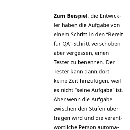
Zum Beispiel,
die Entwick­
ler haben die Auf­gabe von
einem Schritt in den
“
Bere­it
für
QA
”-Schritt ver­schoben,
aber vergessen, einen
Tester zu benen­nen. Der
Tester kann dann dort
keine Zeit hinzufü­gen, weil
es nicht
“
seine Auf­gabe” ist.
Aber wenn die Auf­gabe
zwis­chen den Stufen über­
tra­gen wird und die ver­ant­
wortliche Per­son automa­