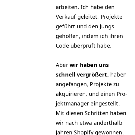
arbeit­en. Ich habe den
Verkauf geleit­et, Pro­jek­te
geführt und den Jungs
geholfen, indem ich ihren
Code über­prüft habe.
Aber
wir haben uns
schnell ver­größert,
haben
ange­fan­gen, Pro­jek­te zu
akquiri­eren, und einen Pro­
jek­t­man­ag­er eingestellt.
Mit diesen Schrit­ten haben
wir nach etwa anderthalb
Jahren Shopi­fy gewon­nen.