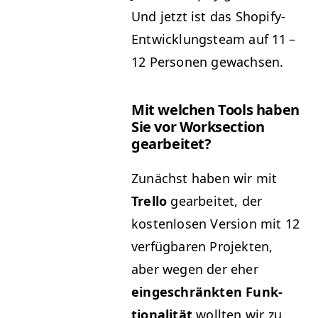
Und jet­zt ist das Shopi­fy-
Entwick­lung­steam auf 11 –
12 Per­so­n­en gewachsen.
Mit welchen Tools haben
Sie vor Work­sec­tion
gearbeitet?
Zunächst haben wir mit
Trel­lo
gear­beit­et, der
kosten­losen Ver­sion mit 12
ver­füg­baren Pro­jek­ten,
aber wegen der eher
eingeschränk­ten Funk­
tion­al­ität
woll­ten wir zu