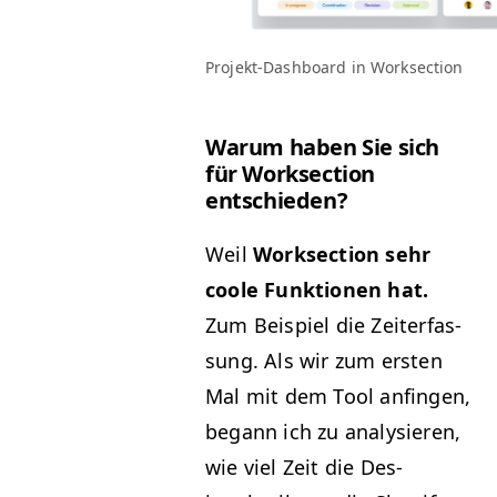
Pro­jekt-Dash­board in Worksection
Warum haben Sie sich
für Work­sec­tion
entschieden?
Weil
Work­sec­tion sehr
coole Funk­tio­nen hat.
Zum Beispiel die Zeit­er­fas­
sung. Als wir zum ersten
Mal mit dem Tool anfin­gen,
begann ich zu analysieren,
wie viel Zeit die Des­