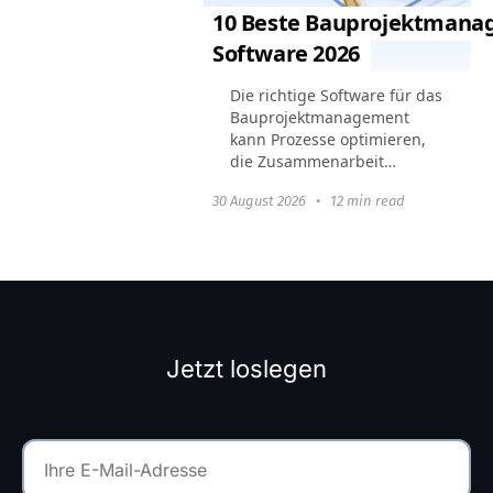
10 Beste Bauprojektmana
Software 2026
Die richtige Software für das
Bauprojektmanagement
kann Prozesse optimieren,
die Zusammenarbeit
verbessern und
30 August 2026
•
12 min read
sicherstellen, dass Projekte
pünktlich und im
Budgetrahmen
abgeschlossen werden.
Dieser Artikel...
Jetzt loslegen