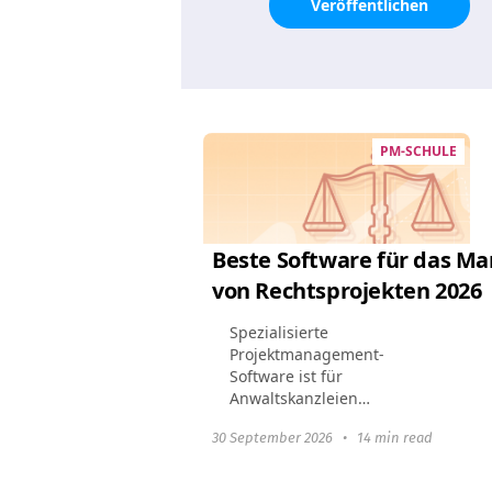
Veröffentlichen
PM-SCHULE
Beste Software für das 
von Rechtsprojekten 2026
Spezialisierte
Projektmanagement-
Software ist für
Anwaltskanzleien
unerlässlich geworden.
30 September 2026
•
14 min read
Rechtsanwaltskanzleien
profitieren von diesen Tools,
indem sie das