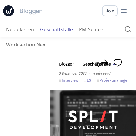
Bloggen
Join
Neuigkeiten
Geschäftsfälle
PM-Schule
SPLIT Entwicklung
: „Worksection hat uns geholfen zu verstehen, wo wir Geschäfte verlieren“.
Worksection Next
Bloggen
→
Geschäftsfälle
3 Dezember 2023
•
4 min read
Interview
ES
Projektmanagemen