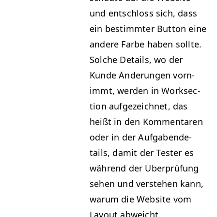
und entschloss sich, dass
ein bes­timmter But­ton eine
andere Farbe haben sollte.
Solche Details, wo der
Kunde Änderun­gen vorn­
immt, wer­den in Work­sec­
tion aufgeze­ich­net, das
heißt in den Kom­mentaren
oder in der Auf­gaben­de­
tails, damit der Tester es
während der Über­prü­fung
sehen und ver­ste­hen kann,
warum die Web­site vom
Lay­out abweicht.