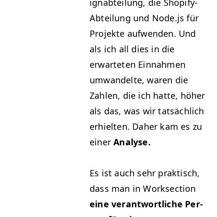
ignabteilung, die Shopi­fy-
Abteilung und Node.js für
Pro­jek­te aufwen­den. Und
als ich all dies in die
erwarteten Ein­nah­men
umwan­delte, waren die
Zahlen, die ich hat­te, höher
als das, was wir tat­säch­lich
erhiel­ten. Daher kam es zu
ein­er
Analyse.
Es ist auch sehr prak­tisch,
dass man in Work­sec­tion
eine ver­ant­wortliche Per­