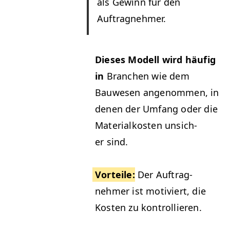
als Gewinn für den
Auftragnehmer.
Dieses Mod­ell wird häu­fig
in
Branchen wie dem
Bauwe­sen angenom­men, in
denen der Umfang oder die
Mate­ri­alkosten unsich­
er sind.
Vorteile
:
Der Auf­trag­
nehmer ist motiviert, die
Kosten zu kontrollieren.