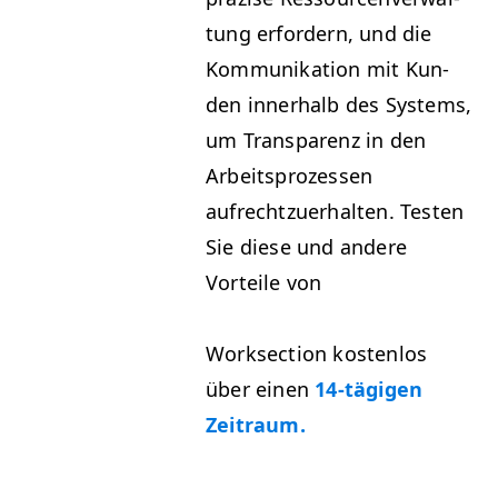
tung erfordern, und die
Kom­mu­nika­tion mit Kun­
den inner­halb des Sys­tems,
um Trans­parenz in den
Arbeit­sprozessen
aufrechtzuer­hal­ten. Testen
Sie diese und andere
Vorteile von
Work­sec­tion kosten­los
über einen
14-tägi­gen
Zeitraum.