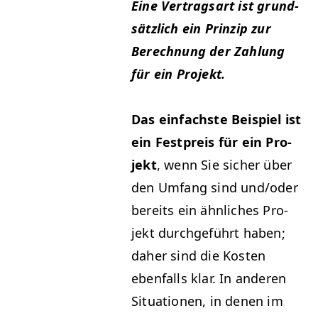
Eine Ver­tragsart ist grund­
sät­zlich ein Prinzip zur
Berech­nung der Zahlung
für ein Projekt.
Das ein­fach­ste Beispiel ist
ein Fest­preis für ein Pro­
jekt
, wenn Sie sich­er über
den Umfang sind und/oder
bere­its ein ähn­lich­es Pro­
jekt durchge­führt haben;
daher sind die Kosten
eben­falls klar. In anderen
Sit­u­a­tio­nen, in denen im