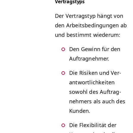
Vertragstyps
Der Ver­tragstyp hängt von
den Arbeits­be­din­gun­gen ab
und bes­timmt wiederum:
Den Gewinn für den
Auftragnehmer.
Die Risiken und Ver­
ant­wortlichkeit­en
sowohl des Auf­trag­
nehmers als auch des
Kunden.
Die Flex­i­bil­ität der