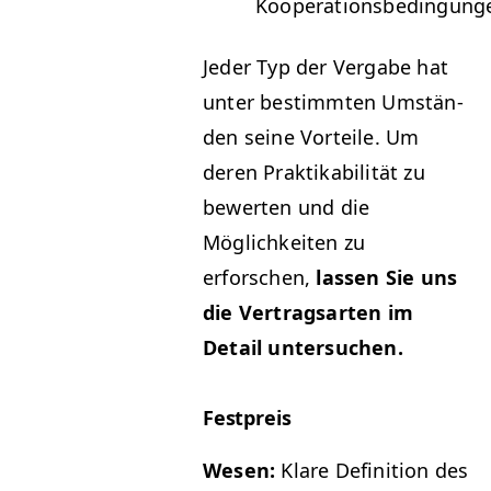
Kooperationsbedingung
Jed­er Typ der Ver­gabe hat
unter bes­timmten Umstän­
den seine Vorteile. Um
deren Prak­tik­a­bil­ität zu
bew­erten und die
Möglichkeit­en zu
erforschen,
lassen Sie uns
die Ver­tragsarten im
Detail untersuchen.
Fest­preis
Wesen:
Klare Def­i­n­i­tion des