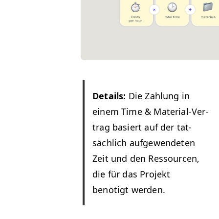
Details:
Die Zahlung in
einem Time
&
Mate­r­i­al-Ver­
trag basiert auf der tat­
säch­lich aufgewen­de­ten
Zeit und den Ressourcen,
die für das Pro­jekt
benötigt werden.