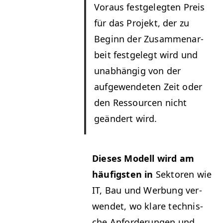
Voraus fest­gelegten Preis
für das Pro­jekt, der zu
Beginn der Zusam­me­nar­
beit fest­gelegt wird und
unab­hängig von der
aufgewen­de­ten Zeit oder
den Ressourcen nicht
geän­dert wird.
Dieses Mod­ell wird am
häu­fig­sten in
Sek­toren wie
IT
, Bau und Wer­bung ver­
wen­det, wo klare tech­nis­
che Anforderun­gen und