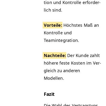
tion und Kon­trolle erforder­
lich sind.
Vorteile
:
Höch­stes Maß an
Kon­trolle und
Teamintegration.
Nachteile
:
Der Kunde zahlt
höhere feste Kosten im Ver­
gle­ich zu anderen
Modellen.
Faz­it
Die Wahl des Ver­tragstyps