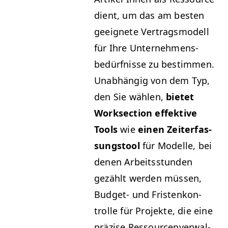
dient, um das am besten
geeignete Ver­tragsmod­ell
für Ihre Unternehmens­
bedürfnisse zu bes­tim­men.
Unab­hängig von dem Typ,
den Sie wählen,
bietet
Work­sec­tion effek­tive
Tools
wie
einen Zeit­er­fas­
sungstool
für Mod­elle, bei
denen Arbeitsstun­den
gezählt wer­den müssen,
Bud­get- und Fris­tenkon­
trolle für Pro­jek­te, die eine
präzise Ressourcenver­wal­