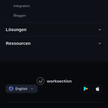
Integration
Bloggen
Lösungen
Ressourcen
Digitale Marketingagenturen
PR / HR / Kreativ / Consulting
Support
Produktunternehmen
Wissensbasis
Bauwesen
Videounterricht
Staatliche / Soziale Projekte
Bedingungen
English
Projektmanagement
Partnerprogramm
Stundengenaue Arbeit