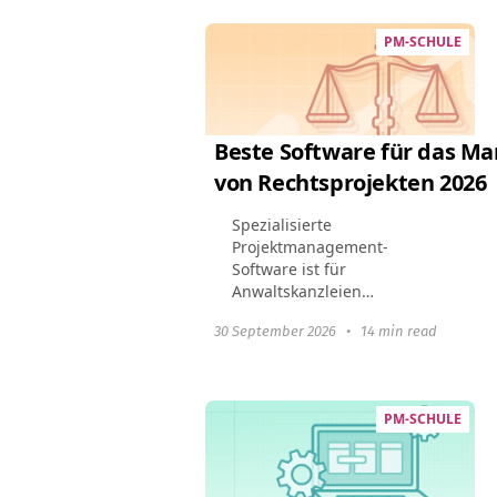
PM-SCHULE
Beste Software für das 
von Rechtsprojekten 2026
Spezialisierte
Projektmanagement-
Software ist für
Anwaltskanzleien
unerlässlich geworden.
30 September 2026
•
14 min read
Rechtsanwaltskanzleien
profitieren von diesen Tools,
indem sie das
Fallmanagement optimieren,
PM-SCHULE
die Einhaltung rechtlicher...