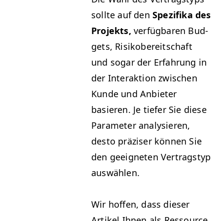
sollte auf den
Spez­i­fi­ka des
Pro­jek­ts,
ver­füg­baren Bud­
gets, Risikobere­itschaft
und sog­ar der Erfahrung in
der Inter­ak­tion zwis­chen
Kunde und Anbi­eter
basieren. Je tiefer Sie diese
Para­me­ter analysieren,
desto präzis­er kön­nen Sie
den geeigneten Ver­tragstyp
auswählen.
Wir hof­fen, dass dieser
Artikel Ihnen als Ressource