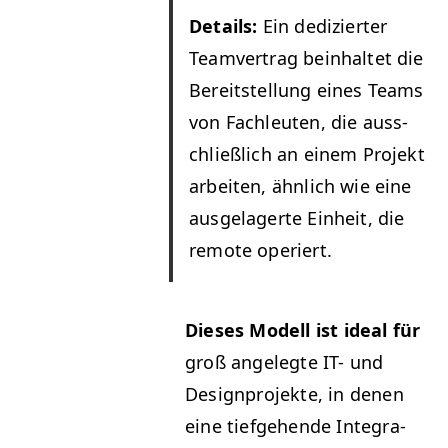
Details:
Ein dedi­ziert­er
Teamver­trag bein­hal­tet die
Bere­it­stel­lung eines Teams
von Fach­leuten, die auss­
chließlich an einem Pro­jekt
arbeit­en, ähn­lich wie eine
aus­ge­lagerte Ein­heit, die
remote operiert.
Dieses Mod­ell ist ide­al für
groß angelegte
IT-
und
Design­pro­jek­te, in denen
eine tiefge­hende Inte­gra­