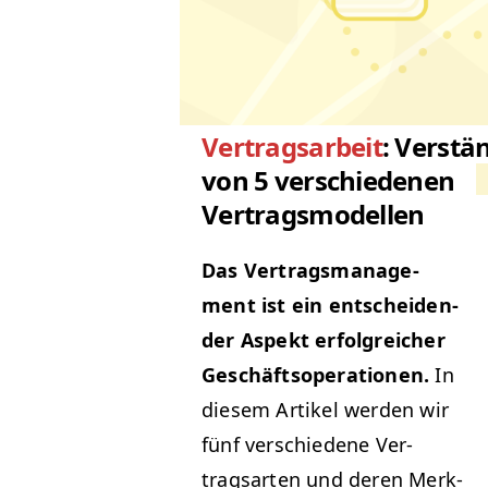
Vertragsarbeit
: Verstä
von 5 verschiedenen
Vertragsmodellen
Das Ver­trags­man­age­
ment ist ein entschei­den­
der Aspekt erfol­gre­ich­er
Geschäft­sop­er­a­tio­nen.
In
diesem Artikel wer­den wir
fünf ver­schiedene Ver­
tragsarten und deren Merk­