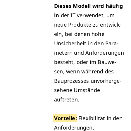
Dieses Mod­ell wird häu­fig
in
der
IT
ver­wen­det, um
neue Pro­duk­te zu entwick­
eln, bei denen hohe
Unsicher­heit in den Para­
me­tern und Anforderun­gen
beste­ht, oder im Bauwe­
sen, wenn während des
Bauprozess­es unvorherge­
se­hene Umstände
auftreten.
Vorteile
:
Flex­i­bil­ität in den
Anforderun­gen,