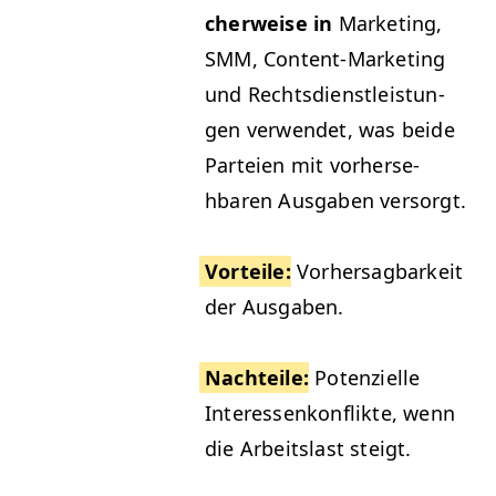
cher­weise in
Mar­ket­ing,
SMM
, Con­tent-Mar­ket­ing
und Rechts­di­en­stleis­tun­
gen ver­wen­det, was bei­de
Parteien mit vorherse­
hbaren Aus­gaben versorgt.
Vorteile
:
Vorher­sag­barkeit
der Ausgaben.
Nachteile
:
Poten­zielle
Inter­essenkon­flik­te, wenn
die Arbeit­slast steigt.