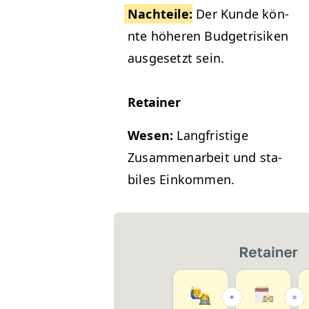
Nachteile
:
Der Kunde kön­
nte höheren Bud­getrisiken
aus­ge­set­zt sein.
Retain­er
Wesen:
Langfristige
Zusam­me­nar­beit und sta­
biles Einkommen.