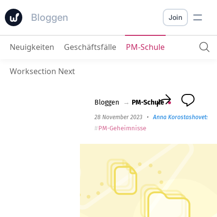
Bloggen
Join
Neuigkeiten
Geschäftsfälle
PM-Schule
Vertragsarbeit
: Verständnis von 5 verschiedenen Vertragsmodellen
Worksection Next
Bloggen
→
PM-Schule
28 November 2023
•
Anna Korostashovets
PM-Geheimnisse