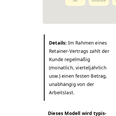
Details:
Im Rah­men eines
Retain­er-Ver­trags zahlt der
Kunde regelmäßig
(monatlich, vierteljährlich
usw.) einen fes­ten Betrag,
unab­hängig von der
Arbeitslast.
Dieses Mod­ell wird typ­is­