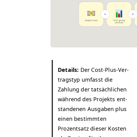
Details:
Der Cost-Plus-Ver­
tragstyp umfasst die
Zahlung der tat­säch­lichen
während des Pro­jek­ts ent­
stande­nen Aus­gaben plus
einen bes­timmten
Prozentsatz dieser Kosten