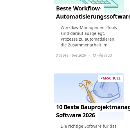
Beste Workflow-
Automatisierungssoftware
Workflow-Management-Tools
sind darauf ausgelegt,
Prozesse zu automatisieren,
die Zusammenarbeit im
Team zu verbessern und die
3 September 2026
•
13 min read
Gesamtproduktivität zu
steigern. Dieser Leitfaden
hebt die 10 besten
Workflow...
PM-SCHULE
10 Beste Bauprojektmana
Software 2026
Die richtige Software für das