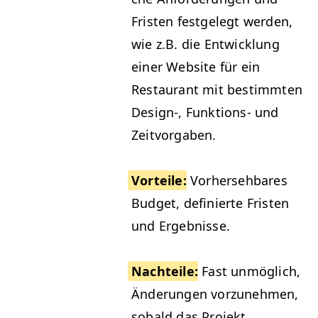
Fris­ten fest­gelegt wer­den,
wie z.B. die Entwick­lung
ein­er Web­site für ein
Restau­rant mit bes­timmten
Design‑, Funk­tions- und
Zeitvorgaben.
Vorteile
:
Vorherse­hbares
Bud­get, definierte Fris­ten
und Ergebnisse.
Nachteile
:
Fast unmöglich,
Änderun­gen vorzunehmen,
sobald das Pro­jekt