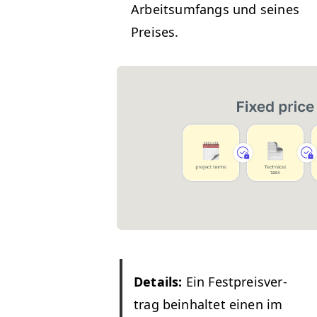
Arbeit­sum­fangs und seines
Preises.
Details:
Ein Fest­preisver­
trag bein­hal­tet einen im