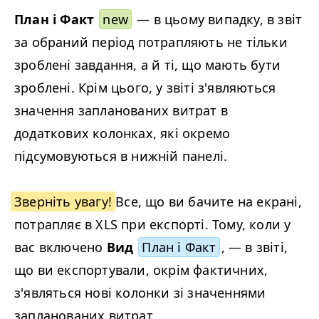
План і Факт
new
— в цьому випадку, в звіт
за обраний період потрапляють не тільки
зроблені завдання, а й ті, що мають бути
зроблені. Крім цього, у звіті з'являються
значення запланованих витрат в
додаткових колонках, які окремо
підсумовуються в нижній панелі.
Зверніть увагу!
Все, що ви бачите на екрані,
потрапляє в XLS при експорті. Тому, коли у
вас включено
Вид
План і Факт
, — в звіті,
що ви експортували, окрім фактичних,
з'являться нові колонки зі значеннями
запланованих витрат.