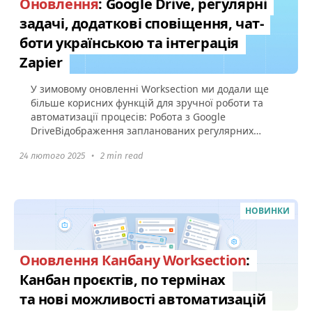
Оновлення
: Google Drive, регулярні
задачі, додаткові сповіщення, чат-
боти українською та інтеграція
Zapier
У зимовому оновленні Worksection ми додали ще
більше корисних функцій для зручної роботи та
автоматизації процесів: Робота з Google
DriveВідображення запланованих регулярних
задач Сповіщення про старт...
24 лютого 2025
•
2 min read
НОВИНКИ
Оновлення Канбану Worksection
:
Канбан проєктів, по термінах
та нові можливості автоматизацій