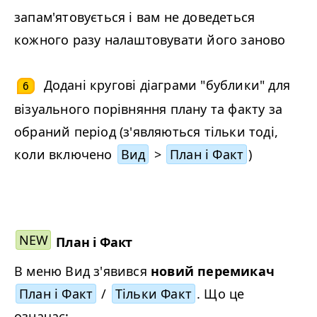
запам'ятовується і вам не доведеться
кожного разу налаштовувати його заново
Додані кругові діаграми "бублики" для
6
візуального порівняння плану та факту за
обраний період (з'являються тільки тоді,
коли включено
Вид
>
План і Факт
)
NEW
План і Факт
В меню Вид з'явився
новий перемикач
План і Факт
/
Тільки Факт
. Що це
означає: