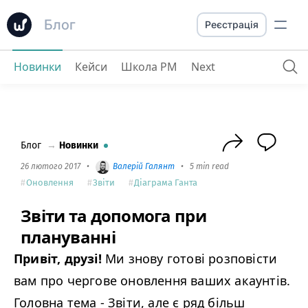
Блог
Реєстрація
Новинки
Кейси
Школа PM
Next
Звіти та допомога при плануванні
Блог
→
Новинки
26 лютого 2017
•
Валерій Галянт
•
5 min read
Оновлення
Звіти
Діаграма Ганта
Звіти та допомога при
плануванні
Привіт, друзі!
Ми знову готові розповісти
вам про чергове оновлення ваших акаунтів.
Головна тема - Звіти, але є ряд більш