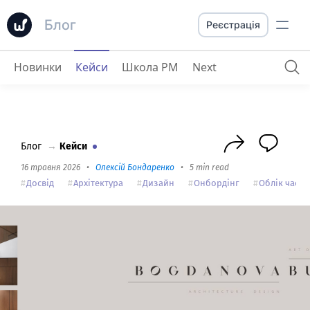
Блог
Реєстрація
Новинки
Кейси
Школа PM
Next
Bogdanova Bureau
: як вчасно запобігти помилкам за допомогою обліку часу
Блог
→
Кейси
16 травня 2026
•
Олексій Бондаренко
•
5 min read
Досвід
Архітектура
Дизайн
Онбордінг
Облік часу