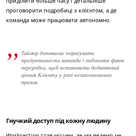
приділити більше часу і детальніше
проговорити подробиці з клієнтом, а де
команда може працювати автономно.
Таймер допомагає порахувати
продуктивність команди і побачити факт
переробки, щоб встановити додатковий
цінник Клієнту у разі незапланованих
правок.
Гнучкий доступ під кожну людину
Worksection став місцем, де ми ведемо не