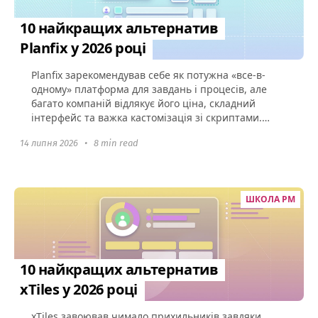
10 найкращих альтернатив
Planfix у 2026 році
Planfix зарекомендував себе як потужна «все-в-
одному» платформа для завдань і процесів, але
багато компаній відлякує його ціна, складний
інтерфейс та важка кастомізація зі скриптами.
Якщо ваша команда...
14 липня 2026
•
8 min read
ШКОЛА PM
10 найкращих альтернатив
xTiles у 2026 році
xTiles завоював чимало прихильників завдяки