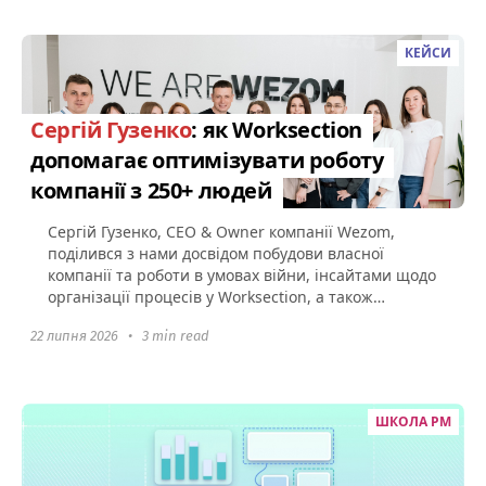
КЕЙСИ
Сергій Гузенко
: як Worksection
допомагає оптимізувати роботу
компанії з 250+ людей
Сергій Гузенко, CEO & Owner компанії Wezom,
поділився з нами досвідом побудови власної
компанії та роботи в умовах війни, інсайтами щодо
організації процесів у Worksection, а також
порадами щодо того...
22 липня 2026
•
3 min read
ШКОЛА PM