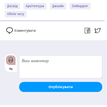
Досвід
Архітектура
Дизайн
Онбордінг
Облік часу
Коментувати
⇆
Опублікувати