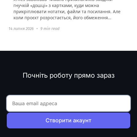
гнучкій «дошці» з картками, куди можна
прикріплювати нотатки, файли та посилання. Але
коли проєкт розростається, його обмеження
стають очевидними: неглибока...
14 липня 2026
•
9 min read
Почніть роботу прямо зараз
Створити акаунт