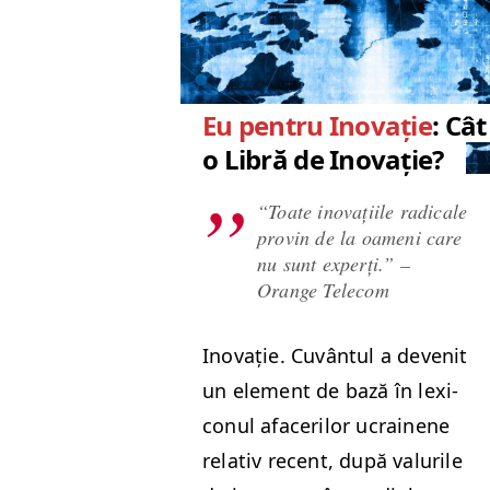
Eu pentru Inovație
: Câ
o Libră de Inovație?
“
Toate ino­vați­ile rad­i­cale
provin de la oameni care
nu sunt experți.” –
Orange Telecom
Ino­vație. Cuvân­tul a devenit
un ele­ment de bază în lex­i­
conul afac­er­ilor ucrainene
rel­a­tiv recent, după val­urile