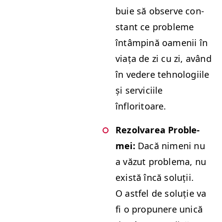
buie să observe con­
stant ce prob­leme
întâmp­ină oamenii în
viața de zi cu zi, având
în vedere tehnologi­ile
și ser­vici­ile
înfloritoare.
Rezolvarea Prob­le­
mei:
Dacă nimeni nu
a văzut prob­le­ma, nu
există încă soluții.
O ast­fel de soluție va
fi o prop­unere unică