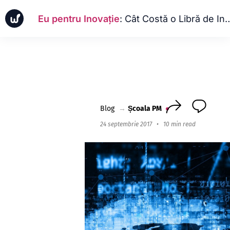
Eu pentru Inovație
: Cât Costă o Libră de Inovație?
Ştiri
Cazuri de afaceri
Școala PM
Worksection Next
Blog
→
Școala PM
24 septembrie 2017
•
10 min read