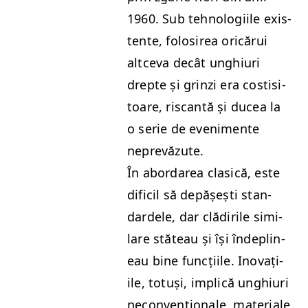
1960. Sub tehnologi­ile exis­
tente, folosirea oricărui
altce­va decât unghi­uri
drepte și grinzi era costisi­
toare, riscantă și ducea la
o serie de eveni­mente
neprevăzute.
În abor­darea cla­sică, este
difi­cil să depășești stan­
dard­ele, dar clădirile sim­i­
lare stăteau și își îndeplin­
eau bine funcți­ile. Ino­vați­
ile, totuși, implică unghi­uri
necon­venționale, mate­ri­ale