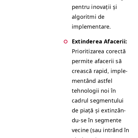
pen­tru ino­vații și
algo­rit­mi de
implementare.
Extin­derea Afac­erii:
Pri­or­i­ti­zarea corec­tă
per­mite afac­erii să
crească rapid, imple­
men­tând ast­fel
tehnologii noi în
cadrul seg­men­tu­lui
de piață și extinzân­
du-se în seg­mente
vecine (sau intrând în