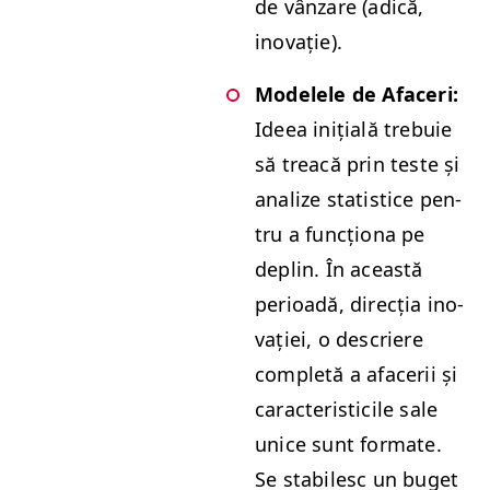
de vân­zare (adică,
inovație).
Mod­elele de Afac­eri:
Ideea inițială tre­buie
să treacă prin teste și
anal­ize sta­tis­tice pen­
tru a funcționa pe
deplin. În această
perioadă, direcția ino­
vației, o descriere
com­pletă a afac­erii și
car­ac­ter­is­ti­cile sale
unice sunt for­mate.
Se sta­bilesc un buget