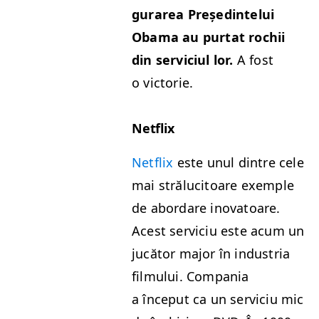
gu­rarea Președ­in­telui
Oba­ma au pur­tat rochii
din ser­vi­ci­ul lor.
A fost
o victorie.
Net­flix
Net­flix
este unul din­tre cele
mai strălu­ci­toare exem­ple
de abor­dare ino­va­toare.
Acest ser­vi­ciu este acum un
jucă­tor major în indus­tria
fil­mu­lui. Com­pa­nia
a început ca un ser­vi­ciu mic