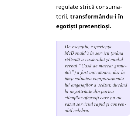
reg­u­late strică con­suma­
torii,
transformându‑i în
egotiști pretențioși.
De exem­plu, expe­riența
McDon­ald’s în ser­vicii (mâna
ridi­cată a casieru­lui și mod­ul
ver­bal
“
Casă de mar­cat gra­tu­
ită!”) a fost ino­va­toare, dar în
timp cal­i­tatea com­por­ta­men­tu­
lui anga­jaților a scăzut, ducând
la neg­a­tiv­i­tate din partea
clienților ofen­sați care nu au
văzut ser­vi­ci­ul rapid și con­ven­
abil celebru.