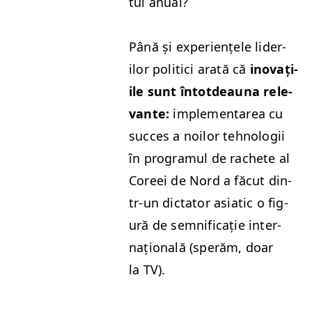
tul anual?
Până și expe­riențele lid­er­
ilor politi­ci arată că
ino­vați­
ile sunt întot­deau­na rel­e­
vante:
imple­mentarea cu
suc­ces a noilor tehnologii
în pro­gra­mul de rachete al
Coreei de Nord a făcut din­
tr-un dic­ta­tor asi­at­ic o fig­
ură de sem­nifi­cație inter­
națion­ală (sperăm, doar
la
TV
).