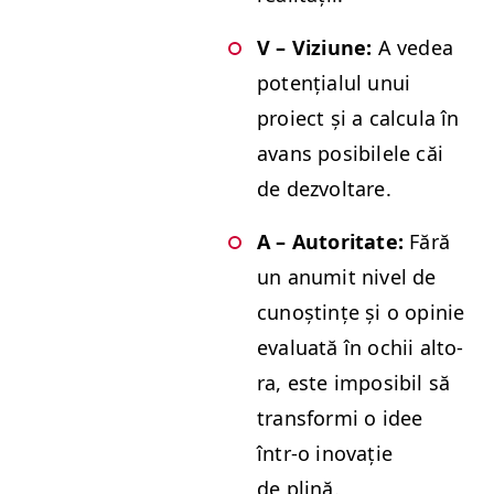
V – Viz­iune:
A vedea
potențialul unui
proiect și a cal­cu­la în
avans posi­bilele căi
de dezvoltare.
A – Autori­tate:
Fără
un anu­mit niv­el de
cunoșt­ințe și o opinie
eval­u­ată în ochii alto­
ra, este imposi­bil să
trans­for­mi o idee
într‑o ino­vație
de plină.