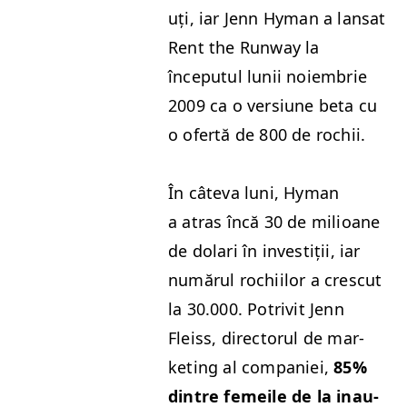
uți, iar Jenn Hyman a lansat
Rent the Run­way la
începutul lunii noiem­brie
2009 ca o ver­si­une beta cu
o ofer­tă de 800 de rochii.
În câte­va luni, Hyman
a atras încă 30 de mil­ioane
de dolari în investiții, iar
numărul rochi­ilor a cres­cut
la 30.000. Potriv­it Jenn
Fleiss, direc­torul de mar­
ket­ing al com­paniei,
85%
din­tre femeile de la inau­