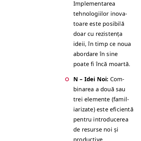
Imple­mentarea
tehnologi­ilor ino­va­
toare este posi­bilă
doar cu rezis­tența
ideii, în timp ce noua
abor­dare în sine
poate fi încă moartă.
N – Idei Noi:
Com­
bina­rea a două sau
trei ele­mente (famil­
iar­izate) este efi­cien­tă
pen­tru intro­duc­erea
de resurse noi și
productive.