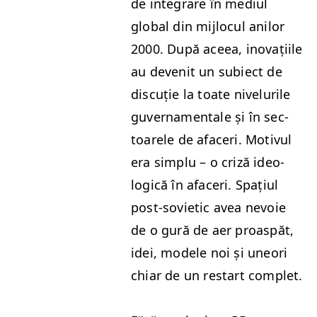
de inte­grare în medi­ul
glob­al din mijlocul anilor
2000. După aceea, ino­vați­ile
au devenit un subiect de
dis­cuție la toate nivelurile
guver­na­men­tale și în sec­
toarele de afac­eri. Motivul
era sim­plu – o criză ide­o­
log­ică în afac­eri. Spați­ul
post-sovi­et­ic avea nevoie
de o gură de aer proaspăt,
idei, mod­ele noi și une­ori
chiar de un restart complet.