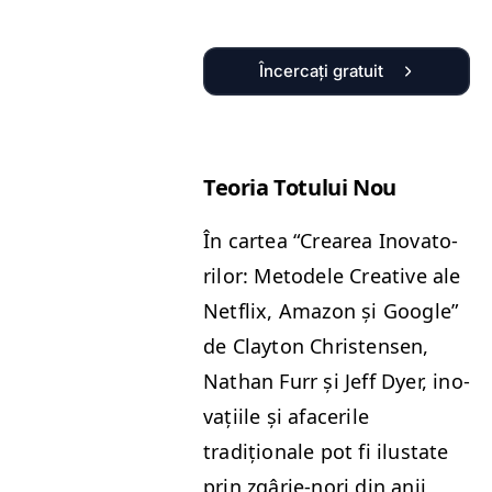
Încercați gratuit
Teo­ria Totu­lui Nou
În cartea
“
Crearea Ino­va­to­
rilor: Metodele Cre­ative ale
Net­flix, Ama­zon și Google”
de Clay­ton Chris­tensen,
Nathan Furr și Jeff Dyer, ino­
vați­ile și afac­er­ile
tradiționale pot fi ilus­tate
prin zgârie-nori din anii