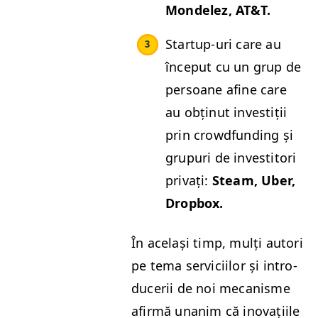
Mon­delez,
AT
&
T.
Start­up-uri care au
început cu un grup de
per­soane afine care
au obțin­ut investiții
prin crowd­fund­ing și
grupuri de investi­tori
pri­vați:
Steam, Uber,
Dropbox.
În ace­lași timp, mulți autori
pe tema ser­vici­ilor și intro­
duc­erii de noi mecan­isme
afir­mă unan­im că ino­vați­ile