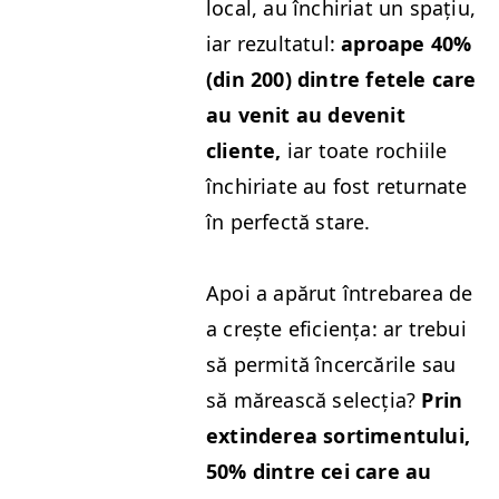
local, au închiri­at un spațiu,
iar rezul­tat­ul:
aproape 40%
(din 200) din­tre fetele care
au ven­it au devenit
cliente,
iar toate rochi­ile
închiri­ate au fost retur­nate
în per­fec­tă stare.
Apoi a apărut între­barea de
a crește efi­ciența: ar tre­bui
să per­mită încer­cările sau
să mărească selecția?
Prin
extin­derea sor­ti­men­tu­lui,
50% din­tre cei care au