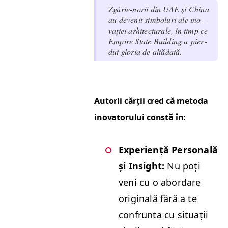
Zgârie-norii din
UAE
și Chi­na
au devenit sim­boluri ale ino­
vației arhi­tec­turale, în timp ce
Empire State Build­ing a pier­
dut glo­ria de altădată.
Autorii cărții cred că meto­da
ino­va­toru­lui con­stă în:
Expe­riență Per­son­ală
și Insight:
Nu poți
veni cu o abor­dare
orig­i­nală fără a te
con­frun­ta cu situ­ații