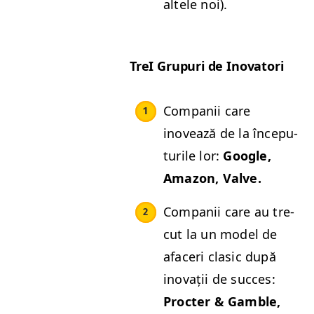
altele noi).
TreI Grupuri de Inovatori
Com­panii care
inovează de la începu­
turile lor:
Google,
Ama­zon, Valve.
Com­panii care au tre­
cut la un mod­el de
afac­eri cla­sic după
ino­vații de suc­ces:
Proc­ter
&
Gam­ble,