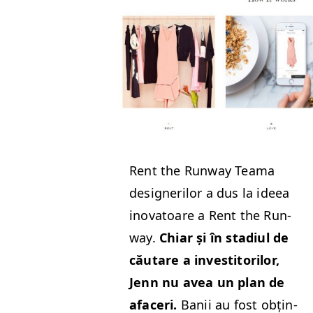
Rent the Run­way Tea­ma
designer­ilor a dus la ideea
ino­va­toare a Rent the Run­
way.
Chiar și în sta­di­ul de
căutare a investi­to­rilor,
Jenn nu avea un plan de
afac­eri.
Banii au fost obțin­