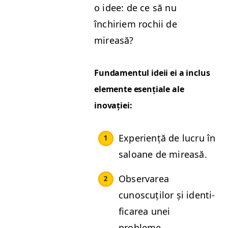
o idee: de ce să nu
închiriem rochii de
mireasă?
Fun­da­men­tul ideii ei a inclus
ele­mente esențiale ale
inovației:
Expe­riență de lucru în
saloane de mireasă.
Obser­varea
cunoscuților și iden­ti­
fi­carea unei
probleme.