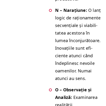
N – Narați­une:
O lanț
log­ic de rațion­a­mente
secvențiale și via­bil­i­
tatea aces­to­ra în
lumea încon­jură­toare.
Ino­vați­ile sunt efi­
ciente atun­ci când
îndeplinesc nevoile
oame­nilor. Numai
atun­ci au sens.
O – Obser­vație și
Anal­iză:
Exam­inarea
realității.