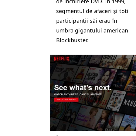
de închiriere
DVD
. În 1999,
seg­men­tul de afac­eri și toți
par­tic­i­panții săi erau în
umbra gigan­tu­lui amer­i­can
Blockbuster.