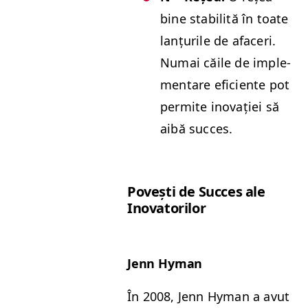
bine sta­bil­ită în toate
lanțurile de afac­eri.
Numai căile de imple­
mentare efi­ciente pot
per­mite ino­vației să
aibă succes.
Povești de Suc­ces ale
Inovatorilor
Jenn Hyman
În 2008, Jenn Hyman a avut