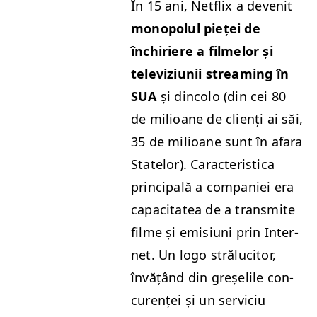
În 15 ani, Net­flix a devenit
monopolul pieței de
închiriere a filmelor și
tele­viz­iu­nii stream­ing
în
SUA
și din­co­lo (din cei 80
de mil­ioane de clienți ai săi,
35 de mil­ioane sunt în afara
Statelor). Car­ac­ter­is­ti­ca
prin­ci­pală a com­paniei era
capac­i­tatea de a trans­mite
filme și emi­si­u­ni prin Inter­
net. Un logo strălu­ci­tor,
învățând din greșelile con­
curenței și un ser­vi­ciu