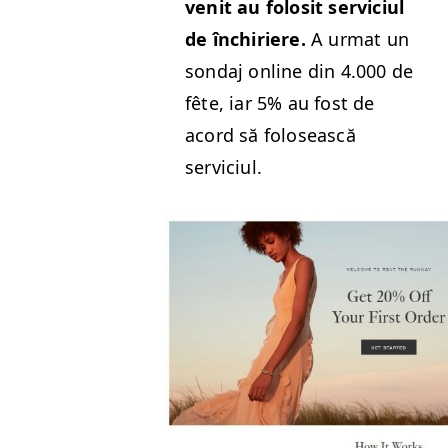
ven­it au folosit ser­vi­ci­ul
de închiriere.
A urmat un
son­daj online din 4.000 de
fête, iar 5% au fost de
acord să folosească
serviciul.