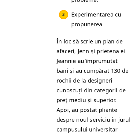
Exper­i­menta­rea cu
propunerea.
În loc să scrie un plan de
afac­eri, Jenn și pri­ete­na ei
Jean­nie au împru­mu­tat
bani și au cumpărat 130 de
rochii de la designeri
cunoscuți din cat­e­gorii de
preț mediu și supe­ri­or.
Apoi, au postat pli­ante
despre noul ser­vi­ciu în jurul
cam­pusu­lui uni­ver­si­tar