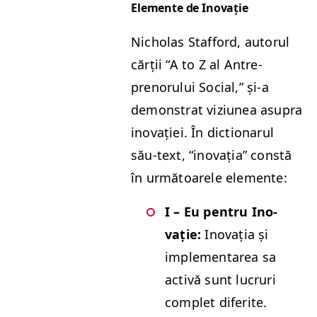
Ele­mente de Inovație
Nicholas Stafford, autorul
cărții
“
A to Z al Antre­
prenoru­lui Social,” și‑a
demon­strat viz­iunea asupra
ino­vației. În dic­tio­narul
său-text,
“
ino­vația” con­stă
în urmă­toarele elemente:
I – Eu pen­tru Ino­
vație:
Ino­vația și
imple­mentarea sa
activă sunt lucruri
com­plet diferite.