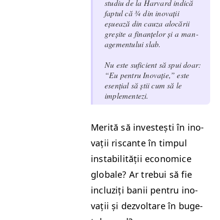
studiu de la Har­vard indică
fap­tul că ¾ din ino­vații
eșuează din cauza alocării
greșite a finanțelor și a man­
age­men­tu­lui slab.
Nu este sufi­cient să spui doar:
“
Eu pen­tru Ino­vație,” este
esențial să știi cum să le
implementezi.
Mer­ită să investești în ino­
vații riscante în tim­pul
insta­bil­ității eco­nom­ice
glob­ale? Ar tre­bui să fie
incluz­iți banii pen­tru ino­
vații și dez­voltare în buge­