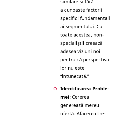
sim­i­lare și fără
a cunoaște fac­torii
speci­fi­ci fun­da­men­tali
ai seg­men­tu­lui. Cu
toate aces­tea, non-
spe­cial­iștii creează
ade­sea viz­iu­ni noi
pen­tru că per­spec­ti­va
lor nu este
“
întunecată.”
Iden­ti­fi­carea Prob­le­
mei:
Cer­erea
generează mereu
ofer­tă. Afac­erea tre­