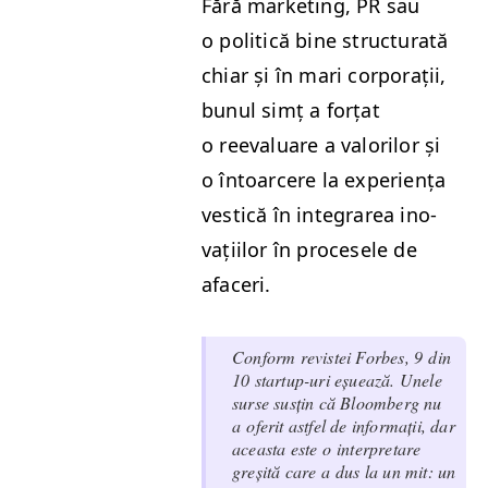
Fără mar­ket­ing,
PR
sau
o politică bine struc­turată
chiar și în mari cor­po­rații,
bunul simț a forțat
o reeval­u­are a val­o­rilor și
o întoarcere la expe­riența
ves­tică în inte­grarea ino­
vați­ilor în pro­ce­se­le de
afaceri.
Con­form revis­tei Forbes, 9 din
10 start­up-uri eșuează. Unele
surse susțin că Bloomberg nu
a ofer­it ast­fel de infor­mații, dar
aceas­ta este o inter­pretare
greșită care a dus la un mit: un