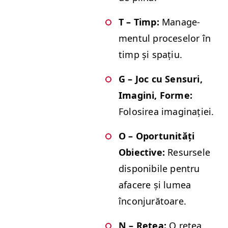
T – Timp:
Man­age­
men­tul pro­ce­selor în
timp și spațiu.
G – Joc cu Sen­suri,
Imag­i­ni, Forme:
Folosirea imaginației.
O – Opor­tu­nități
Obiec­tive:
Resurse­le
disponi­bile pen­tru
afacere și lumea
înconjurătoare.
N – Rețea:
O rețea