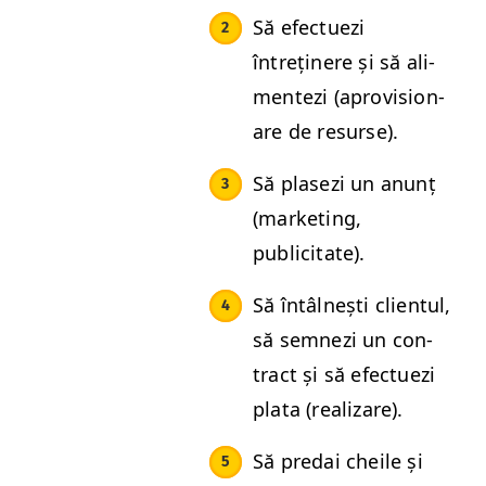
Să efectuezi
întreținere și să ali­
mentezi (apro­vi­sion­
are de resurse).
Să plasezi un anunț
(mar­ket­ing,
publicitate).
Să întâl­nești clien­tul,
să sem­nezi un con­
tract și să efectuezi
pla­ta (realizare).
Să predai cheile și