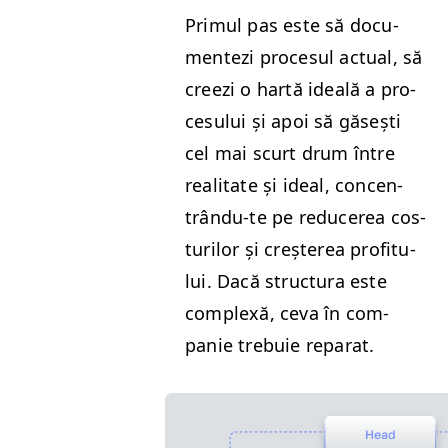
Primul pas este să doc­u­
mentezi pro­ce­sul actu­al, să
creezi o hartă ide­ală a pro­
ce­su­lui și apoi să găsești
cel mai scurt drum între
real­i­tate și ide­al, con­cen­
trân­du-te pe reduc­erea cos­
turilor și creșterea prof­i­t­u­
lui. Dacă struc­tura este
com­plexă, ceva în com­
panie tre­buie reparat.