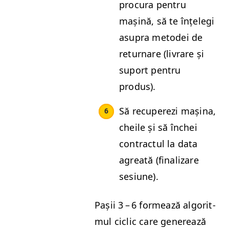
procu­ra pen­tru
mașină, să te înțele­gi
asupra metodei de
return­are (livrare și
suport pen­tru
produs).
Să recu­perezi mași­na,
cheile și să închei
con­trac­tul la data
agreată (finalizare
sesiune).
Pașii 3 – 6 formează algo­rit­
mul ciclic care generează