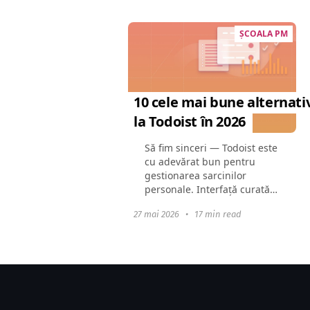
Google Drive, în emailuri...
ȘCOALA PM
10 cele mai bune alternati
la Todoist în 2026
Să fim sinceri — Todoist este
cu adevărat bun pentru
gestionarea sarcinilor
personale. Interfață curată,
introducerea sarcinilor în
27 mai 2026
•
17 min read
limbaj natural, aplicații
mobile stabile. Reputația sa
este pe deplin...