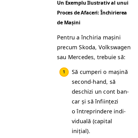
Un Exem­plu Ilus­tra­tiv al unui
Pro­ces de Afac­eri: Închiri­erea
de Mașini
Pen­tru a închiria mași­ni
pre­cum Sko­da, Volk­swa­gen
sau Mer­cedes, tre­buie să:
Să cumperi o mașină
sec­ond-hand, să
deschizi un cont ban­
car și să înfi­ințezi
o între­prindere indi­
vid­u­ală (cap­i­tal
inițial).