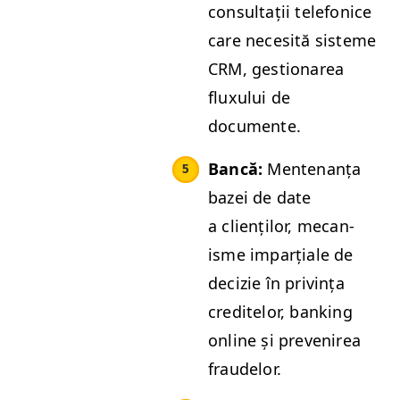
con­sul­tații tele­fon­ice
care nece­sită sis­teme
CRM
, ges­tionarea
flux­u­lui de
documente.
Bancă:
Mente­nanța
bazei de date
a clienților, mecan­
isme imparțiale de
decizie în priv­ința
cred­itelor, bank­ing
online și pre­venirea
fraudelor.