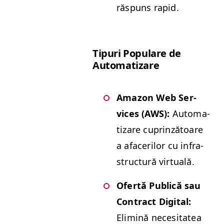
răspuns rapid.
Tipuri Pop­u­lare de
Automatizare
Ama­zon Web Ser­
vices (
AWS
):
Autom­a­
ti­zare cuprinză­toare
a afac­er­ilor cu infra­
struc­tură virtuală.
Ofer­tă Pub­lică sau
Con­tract Dig­i­tal:
Elim­ină nece­si­tatea