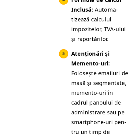
Inclusă:
Autom­a­
tizează cal­cu­l­ul
impozitelor, TVA-ului
și raportărilor.
Atenționări și
Memen­to-uri:
Folosește email­uri de
masă și seg­men­tate,
memen­to-uri în
cadrul panoului de
admin­is­trare sau pe
smart­phone-uri pen­
tru un timp de