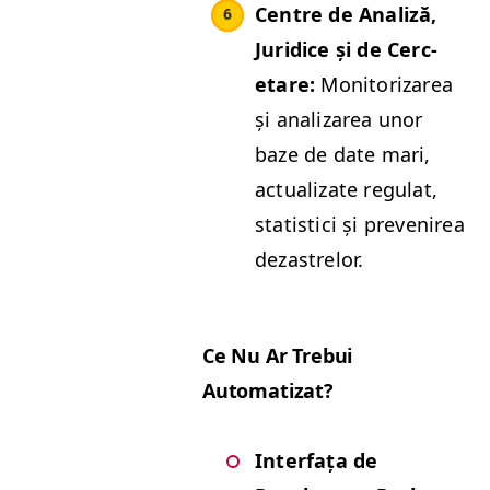
Cen­tre de Anal­iză,
Juridice și de Cerc­
etare:
Mon­i­tor­izarea
și analizarea unor
baze de date mari,
actu­al­izate reg­u­lat,
sta­tis­ti­ci și pre­venirea
dezastrelor.
Ce Nu Ar Tre­bui
Automatizat?
Inter­fața de