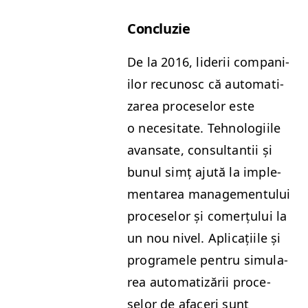
Con­cluzie
De la 2016, lid­erii com­pani­
ilor recunosc că autom­a­ti­
zarea pro­ce­selor este
o nece­si­tate. Tehnologi­ile
avansate, con­sul­tan­tii și
bunul simț ajută la imple­
mentarea man­age­men­tu­lui
pro­ce­selor și com­erțu­lui la
un nou niv­el. Apli­cați­ile și
pro­gramele pen­tru sim­u­la­
rea autom­a­tizării pro­ce­
selor de afac­eri sunt