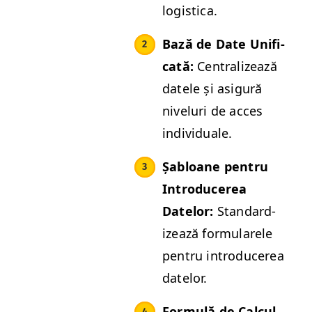
logistica.
Bază de Date Uni­fi­
cată:
Cen­tral­izează
datele și asig­ură
niveluri de acces
individuale.
Șabloane pen­tru
Intro­duc­erea
Datelor:
Stan­dard­
izează for­mu­la­rele
pen­tru intro­duc­erea
datelor.
For­mulă de Cal­cul