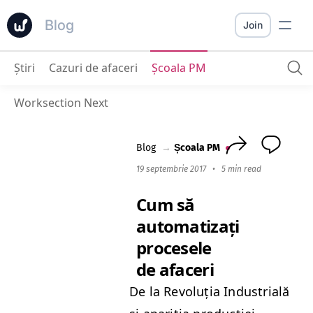
Blog
Join
Ştiri
Cazuri de afaceri
Școala PM
Cum să automatizați procesele de afaceri
Worksection Next
Blog
→
Școala PM
19 septembrie 2017
•
5 min read
Cum să
automatizați
procesele
de afaceri
De la Rev­oluția Indus­tri­ală