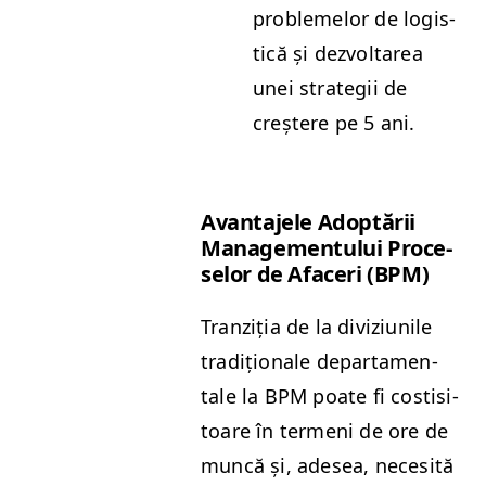
prob­lemelor de logis­
tică și dez­voltarea
unei strate­gii de
creștere pe 5 ani.
Avan­ta­jele Adop­tării
Man­age­men­tu­lui Pro­ce­
selor de Afac­eri (
BPM
)
Tranz­iția de la diviz­iu­nile
tradiționale depar­ta­men­
tale la
BPM
poate fi costisi­
toare în ter­meni de ore de
muncă și, ade­sea, nece­sită