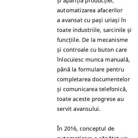
și apariția pro­ducției,
autom­a­ti­zarea afac­er­ilor
a avansat cu pași uri­ași în
toate indus­tri­ile, sarcinile și
funcți­ile. De la mecan­isme
și con­troale cu buton care
înlocui­esc munca man­u­ală,
până la for­mu­la­re pen­tru
com­pletarea doc­u­mentelor
și comu­ni­carea tele­fon­ică,
toate aces­te pro­grese au
servit avansului.
În 2016, con­cep­tul de