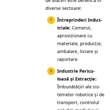
de afac­eri este benefică în
diverse sectoare:
Între­prinderi Indus­
tri­ale:
Comen­zi,
aprovizionare cu
mate­ri­ale, pro­ducție,
ambalare, livrare și
raportare.
Indus­trie Per­icu­
loasă și Extracție:
Îmbunătățiri ale sis­
temelor robo­t­ice și de
trans­port, con­trolul