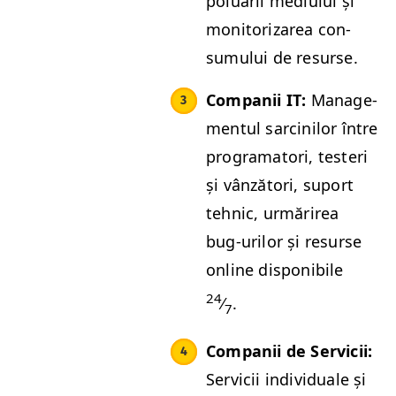
poluării medi­u­lui și
mon­i­tor­izarea con­
sumu­lui de resurse.
Com­panii
IT
:
Man­age­
men­tul sarcinilor între
pro­gram­a­tori, tes­teri
și vânză­tori, suport
tehnic, urmărirea
bug-urilor și resurse
online disponi­bile
24
⁄
.
7
Com­panii de Ser­vicii:
Ser­vicii indi­vid­uale și