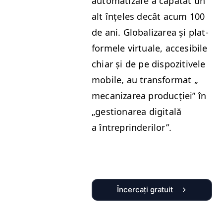
autom­a­ti­zare a căpă­tat un
alt înțe­les decât acum 100
de ani. Glob­alizarea și plat­
formele vir­tuale, acce­si­bile
chiar și de pe dis­poz­i­tivele
mobile, au trans­for­mat „
mecanizarea pro­ducției” în
„
ges­tionarea dig­i­tală
a întreprinderilor”.
Încercați gratuit