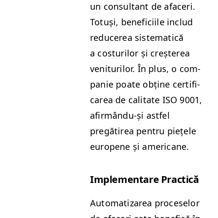
un con­sul­tant de afac­eri.
Totuși, ben­efici­ile includ
reduc­erea sis­tem­at­ică
a cos­turilor și creșterea
ven­i­turilor. În plus, o com­
panie poate obține cer­ti­fi­
carea de cal­i­tate
ISO
9001,
afir­mân­du-și ast­fel
pregătirea pen­tru piețele
europene și americane.
Imple­mentare Practică
Autom­a­ti­zarea pro­ce­selor