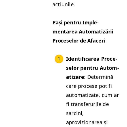
acțiunile.
Pași pen­tru Imple­
mentarea Autom­a­tizării
Pro­ce­selor de Afaceri
Iden­ti­fi­carea Pro­ce­
selor pen­tru Autom­
a­ti­zare:
Deter­mină
care pro­cese pot fi
autom­a­ti­zate, cum ar
fi trans­fer­urile de
sarci­ni,
aprovizionarea și