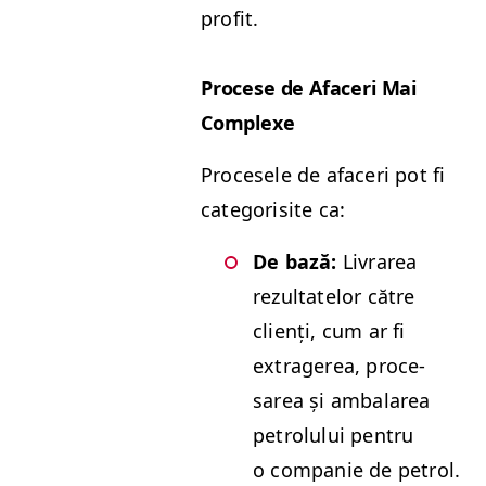
profit.
Pro­cese de Afac­eri Mai
Complexe
Pro­ce­se­le de afac­eri pot fi
cat­e­gorisite ca:
De bază:
Livrarea
rezul­tatelor către
clienți, cum ar fi
extragerea, proce­
sarea și ambalarea
petrolu­lui pen­tru
o com­panie de petrol.