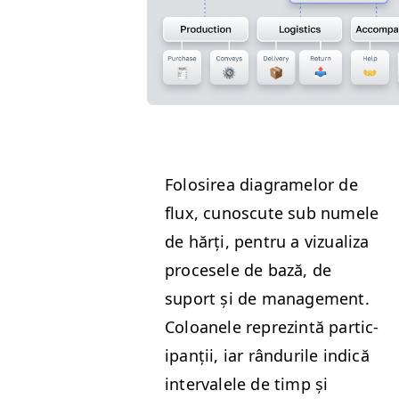
Folosirea dia­gramelor de
flux, cunos­cute sub numele
de hărți, pen­tru a vizual­iza
pro­ce­se­le de bază, de
suport și de man­age­ment.
Coloanele reprez­in­tă par­tic­
i­panții, iar rân­durile indică
inter­valele de timp și