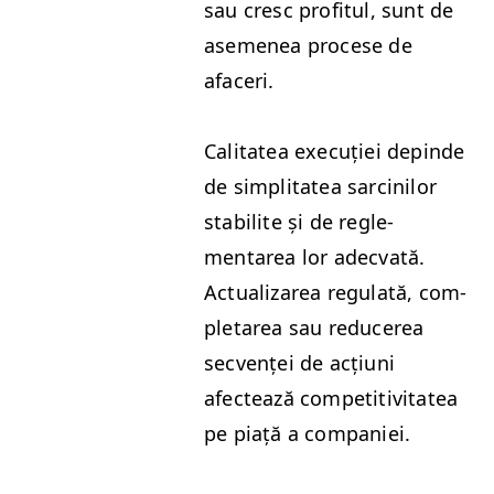
sau cresc prof­i­t­ul, sunt de
aseme­nea pro­cese de
afaceri.
Cal­i­tatea exe­cuției depinde
de sim­pli­tatea sarcinilor
sta­bilite și de regle­
mentarea lor adec­vată.
Actu­alizarea reg­u­lată, com­
pletarea sau reduc­erea
secvenței de acți­u­ni
afectează com­pet­i­tiv­i­tatea
pe piață a companiei.