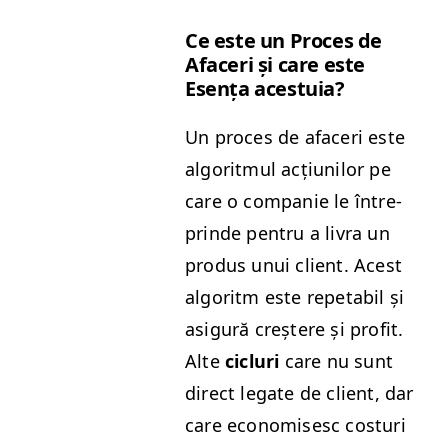
Ce este un Pro­ces de
Afac­eri și care este
Esența acestuia?
Un pro­ces de afac­eri este
algo­rit­mul acți­u­nilor pe
care o com­panie le între­
prinde pen­tru a livra un
pro­dus unui client. Acest
algo­ritm este repetabil și
asig­ură creștere și prof­it.
Alte
cicluri
care nu sunt
direct legate de client, dar
care economis­esc cos­turi