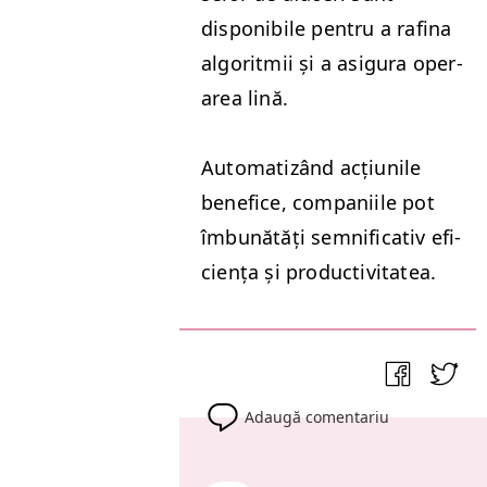
disponi­bile pen­tru a rafi­na
algo­rit­mii și a asigu­ra oper­
area lină.
Autom­a­tizând acți­u­nile
benefice, com­pani­ile pot
îmbunătăți sem­ni­fica­tiv efi­
ciența și productivitatea.
Adaugă comentariu