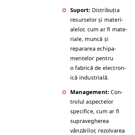
Suport:
Dis­tribuția
resurselor și mate­ri­
alelor, cum ar fi mate­
ri­ale, muncă și
repararea echipa­
mentelor pen­tru
o fab­rică de elec­tron­
ică industrială.
Man­age­ment:
Con­
trolul aspectelor
speci­fice, cum ar fi
supraveg­herea
vânzărilor, rezolvarea