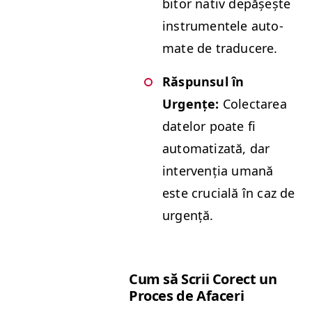
bitor nativ depășește
instru­mentele auto­
mate de traducere.
Răspun­sul în
Urgențe:
Colectarea
datelor poate fi
autom­a­ti­za­tă, dar
inter­venția umană
este cru­cială în caz de
urgență.
Cum să Scrii Corect un
Pro­ces de Afaceri