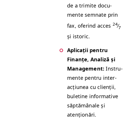
de a trim­ite doc­u­
mente sem­nate prin
24
fax, oferind acces
⁄
7
și istoric.
Apli­cații pen­tru
Finanțe, Anal­iză și
Man­age­ment:
Instru­
mente pen­tru inter­
acți­unea cu clienții,
bule­tine infor­ma­tive
săp­tămâ­nale și
atenționări.