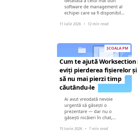
detaliată a celui mai bun
software de management al
echipei care va fi disponibil
în 2024. Demonstrează cum
11 Iulie 2026
•
12 min read
aceste instrumente pot
schimba dinamica unei
echipe, îmbunătăți...
ȘCOALA PM
Cum te ajută Worksection 
eviți pierderea fișierelor și
să nu mai pierzi timp
căutându-le
Ai avut vreodată nevoie
urgentă să găsești o
prezentare — dar nu o
găsești nicăieri în chat,
email sau pe drive? Fișierele
15 Iunie 2026
•
7 min read
de lucru sunt împrăștiate
peste tot: în mesagerie, pe