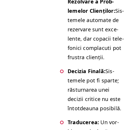
Rezolvare a Prob­
lemelor Clienților:
Sis­
temele auto­mate de
rez­er­vare sunt exce­
lente, dar copacii tele­
foni­ci com­pla­cu­ti pot
frus­tra clienții.
Decizia Finală:
Sis­
temele pot fi sparte;
răs­turn­area unei
decizii crit­ice nu este
întot­deau­na posibilă.
Tra­duc­erea:
Un vor­