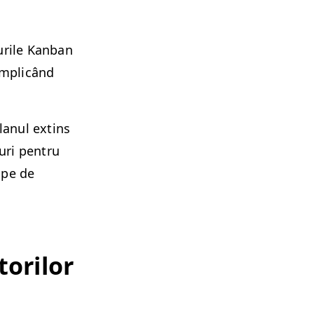
rile Kan­ban
om­plicând
an­ul extins
ri pen­tru
oape de
to­rilor