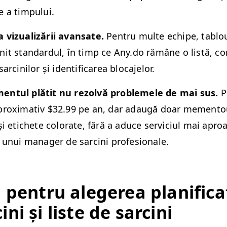
e a timpului.
 vizual­izării avansate.
Pen­tru multe echipe, tablou
it stan­dar­d­ul, în timp ce Any​.do rămâne o listă, c
sarcinilor și iden­ti­fi­carea blocajelor.
en­tul plătit nu rezolvă prob­lemele de mai sus.
Pl
prox­i­ma­tiv $32.99 pe an, dar adaugă doar memen­tou
și etichete col­orate, fără a aduce ser­vi­ci­ul mai apr
 unui man­ag­er de sarci­ni profesionale.
i pen­tru alegerea plan­i­fi­ca­
i­ni și liste de sarcini