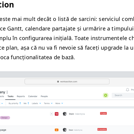
tion
este mai mult decât o listă de sarci­ni: ser­vi­ci­ul com
ce Gantt, cal­en­dare par­ta­jate și urmărire a tim­pu­lui
lu în con­fig­u­rarea inițială. Toate instru­mentele c
ice plan, așa că nu va fi nevoie să faceți upgrade la
o­ca funcțion­al­i­tatea de bază.