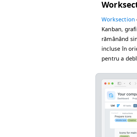
Work­sec­
Work­sec­tion
Kan­ban, grafi
rămânând sim­p
incluse în or
pen­tru a debl