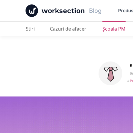
worksection
Blog
Produ
Ştiri
Cazuri de afaceri
Școala PM
10 Cele Mai Bune Alternative la An
B
1
P