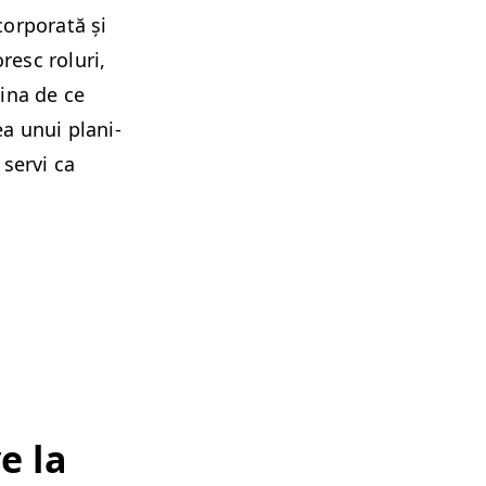
or­po­rată și
oresc roluri,
­i­na de ce
ea unui plan­i­
 servi ca
ve la