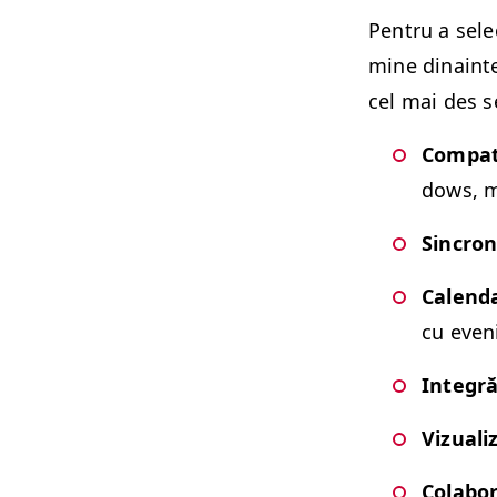
Pen­tru a selec
mine dinainte 
cel mai des s
Com­pat­i
dows, m
Sin­cro
Cal­en­
cu eveni
Inte­gră
Vizuali
Colab­o­