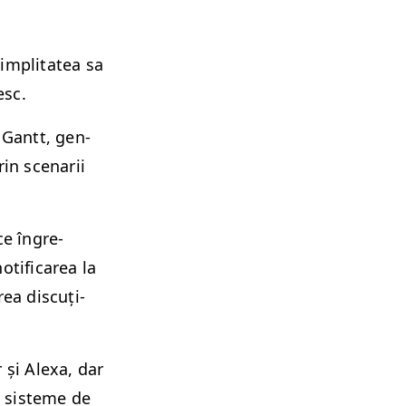
im­pli­tatea sa
esc.
 Gantt, gen­
rin sce­narii
ce îngre­
oti­fi­carea la
ea dis­cuți­
 și Alexa, dar
i sis­teme de