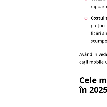
rapoart
Cos­tul 
prețuri f
ficări s
scumpe
Având în veder
cații mobile 
Cele ma
în 202