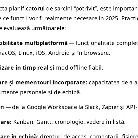
­ta plan­i­fi­ca­torul de sarci­ni
“
potriv­it”, este impor­ta
ce funcții vor fi real­mente nece­sare în 2025. Prac­ti
e eval­uează următoarele:
­bil­i­tate mul­ti­plat­for­mă
— funcțion­al­i­tate com­pl
acOS, Lin­ux, iOS, Android și în browsere.
nizare în timp real
și mod offline fiabil.
dare și memen­touri încor­po­rate:
capac­i­tatea de a as
­mente per­son­ale și de echipă.
ri
— de la Google Work­space la Slack, Zapi­er și API-
zare:
Kan­ban, Gantt, cronolo­gie, vedere în listă.
rare în echipă:
drep­turi de acces, comen­tarii, fișiere 