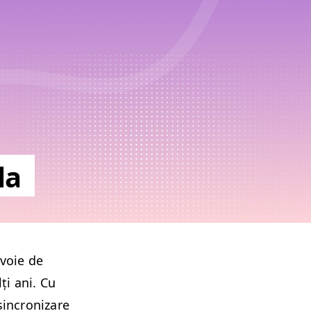
la
evoie de
ți ani. Cu
sin­cronizare