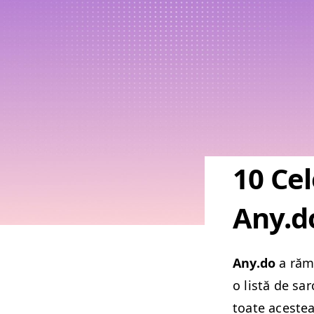
10 Cel
Any.d
Any​.do
a ră
o listă de sar
toate aces­tea,