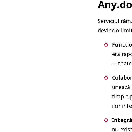
Any​.d
Ser­vi­ci­ul r
devine o lim­i
Funcțion­
era rapo
— toate 
Colab­o­
unează di
timp a p
ilor int
Inte­gr
nu exist