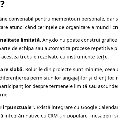
o?
ămâne con­ven­abil pen­tru memen­touri per­son­ale, dar s
tare atun­ci când cer­ințele de orga­ni­zare a muncii cr
al­i­tate lim­i­tată.
Any​.do nu poate con­strui grafice
arte de echipă sau autom­a­ti­za pro­cese repet­i­tive p
aces­tea tre­buie rezol­vate cu instru­mente terțe.
rare slabă.
Rolurile din proiecte sunt min­ime, ceea 
fer­ențierea per­mi­si­u­nilor anga­jaților și clienților, n
ar­tic­i­panților despre termenele lim­ită sau ascun­der
erne.
ări
“
punc­tuale”.
Există inte­grare cu Google Cal­en­dar
ă inte­grări native cu CRM-uri pop­u­lare, mesagerii ș