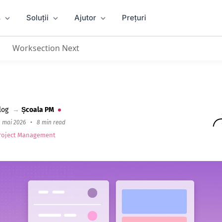
s
Soluții
Ajutor
Prețuri
Worksection Next
y.do în 2026
log
→
Școala PM
8 mai 2026
•
8 min read
roject Management