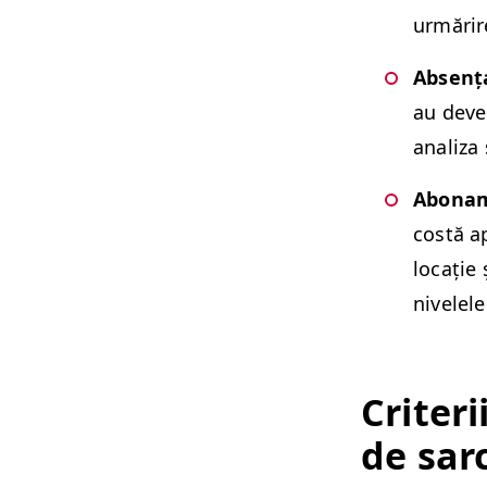
urmărir
Absența
au deven
anal­iza 
Abona­m
costă a
locație 
nivelele
Cri­teri
de sarc