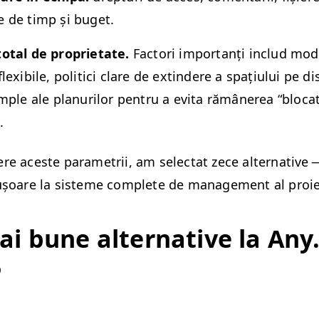
e de timp și buget.
total de pro­pri­etate.
Fac­tori impor­tanți includ mod
lex­i­bile, politi­ci clare de extin­dere a spați­u­lui pe di
im­ple ale pla­nurilor pen­tru a evi­ta rămânerea
“
blo­ca
.
e aces­te para­metrii, am selec­tat zece alter­na­tive —
ușoare la sis­teme com­plete de man­age­ment al proie
i bune alter­na­tive la Any​
5