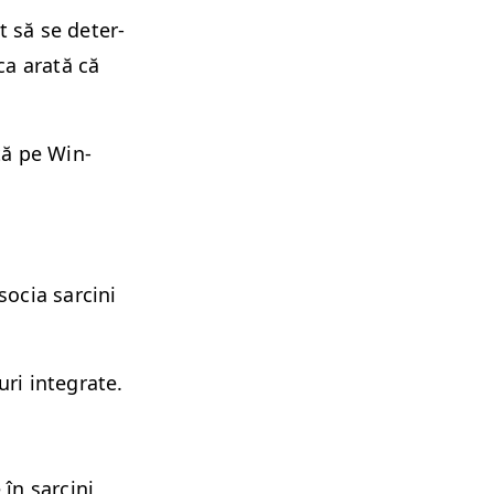
nt să se deter­
­ca arată că
etă pe Win­
o­cia sarci­ni
uri integrate.
în sarci­ni,