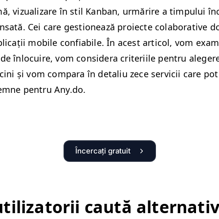
­mă, vizualizare în stil Kan­ban, urmărire a tim­pu­lui înc
nsată. Cei care ges­tionează proiecte colab­o­ra­tive d
li­cații mobile con­fi­a­bile. În acest arti­col, vom exam
e înlocuire, vom con­sid­era cri­teri­ile pen­tru aleger
rci­ni și vom com­para în detal­iu zece ser­vicii care pot
demne pen­tru Any​.do.
Încercați gratuit
ti­liza­torii caută alter­na­ti