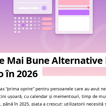
e Mai Bune Alternative 
o în 2026
mas
“
pri­ma oprire” pen­tru per­soanele care au avut n
ci­ni ușoară, cu cal­en­dar și memen­touri, timp de mul
 până în 2025, piața a cres­cut: uti­liza­torii nece­sită 