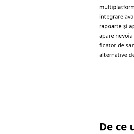
mul­ti­plat­for
inte­grare ava
rapoarte și ap
apare nevoia d
fi­ca­tor de sa
alter­na­tive 
De ce u