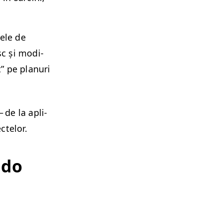
­ele de
sc și mod­i­
t” pe pla­nuri
 de la apli­
ctelor.
.do