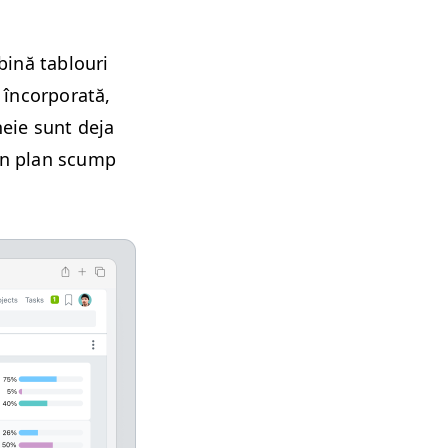
­bină tablouri
 încor­po­rată,
heie sunt deja
 un plan scump