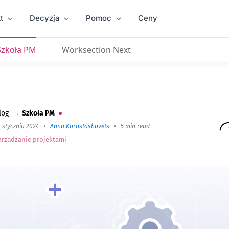
t
Decyzja
Pomoc
Ceny
Szkoła PM
Worksection Next
 Część 1
: Ustawienia systemu, Działania masowe, S
log
→
Szkoła PM
 stycznia 2024
•
Anna Korostashovets
•
5 min read
arządzanie projektami