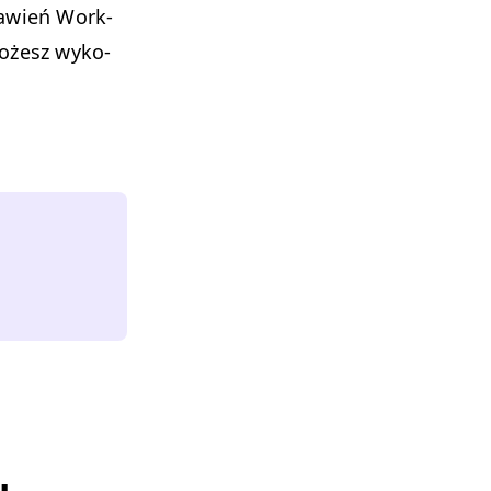
taw­ień Work­
możesz wyko­