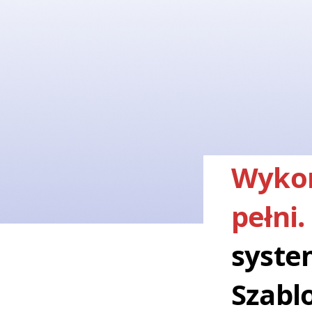
Wykor
pełni.
syste
Szabl