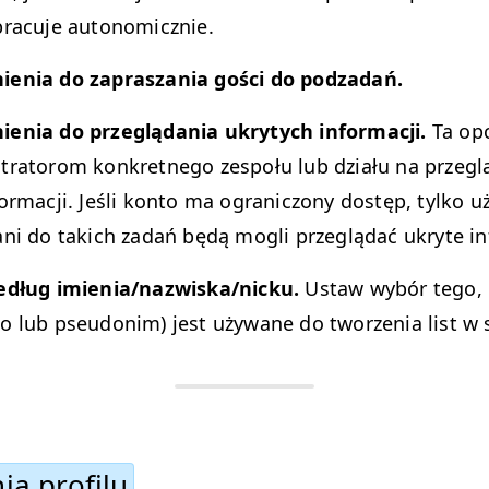
pracu­je autonomicznie.
enia do zaprasza­nia goś­ci do podzadań.
enia do przeglą­da­nia ukry­tych infor­ma­cji.
Ta opc
­tra­torom konkret­nego zespołu lub dzi­ału na przegl
or­ma­cji. Jeśli kon­to ma ogranic­zony dostęp, tylko u
sani do takich zadań będą mogli przeglą­dać ukryte i
edług imienia/nazwiska/nicku.
Ustaw wybór tego, c
o lub pseudon­im) jest uży­wane do tworzenia list w 
ia profilu