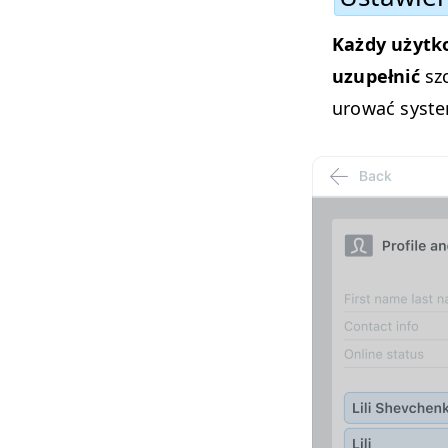
Każdy użytko
uzu­pełnić
sz
urować sys­t