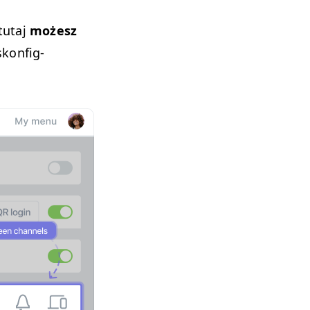
tutaj
możesz
kon­fig­