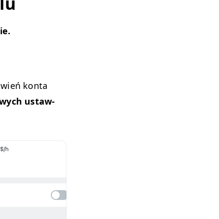
lu
ie.
­ień kon­ta
awych ustaw­