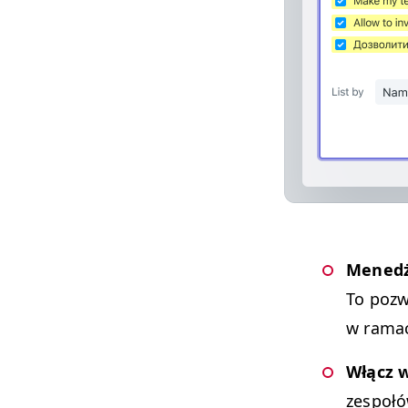
Menedże
To pozw
w ramach
Włącz w
zespołów