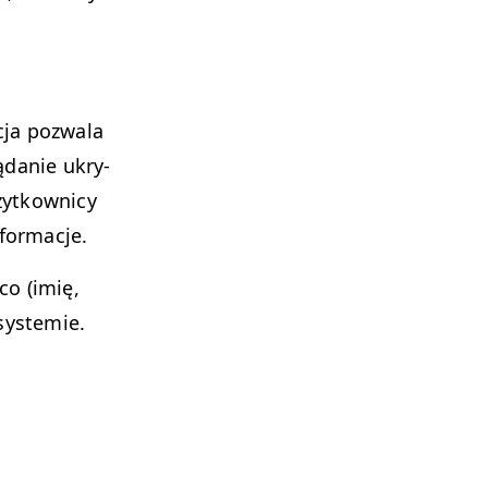
­ja pozwala
ą­danie ukry­
żytkown­i­cy
nformacje.
o (imię,
systemie.