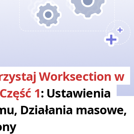
zystaj Worksection w
 Część 1
: Ustawienia
mu, Działania masowe,
ony