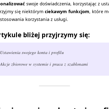
on­al­i­zować
swo­je doświad­czenia, korzys­ta­jąc z us
yjrzyjmy się niek­tórym
ciekawym funkcjom
, które 
s­tosowa­nia korzys­ta­nia z usługi.
tykule bliżej przyjrzymy się:
Ustaw­ienia swo­jego kon­ta i profilu
Akc­je zbiorowe w sys­temie i pra­ca z szablonami