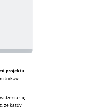
i pro­jek­tu.
est­ników
widze­niu się
z, że każdy