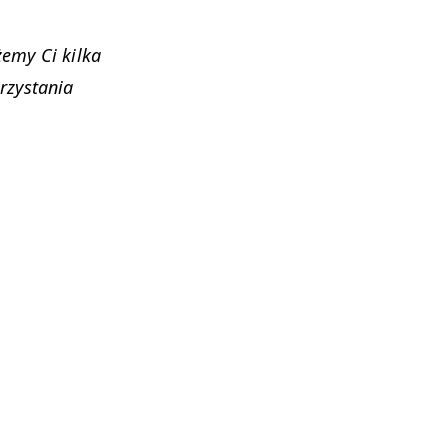
­my Ci kil­ka
zys­ta­nia