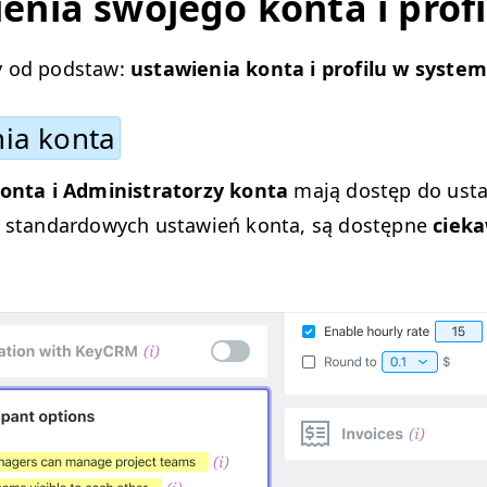
enia swo­jego kon­ta i profi
 od pod­staw:
ustaw­ienia kon­ta i pro­filu w system
nia konta
kon­ta i Admin­is­tra­torzy kon­ta
mają dostęp do ustaw
 stan­dar­d­owych ustaw­ień kon­ta, są dostęp­ne
ciek