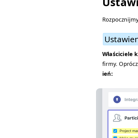
Ustaw­i
Rozpoczni­jmy
Ustaw­ie
Właś­ci­ciele 
firmy. Oprócz
ień: