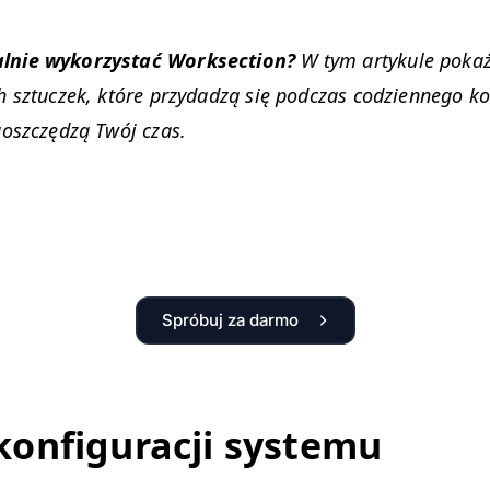
­nie wyko­rzys­tać Work­sec­tion?
W tym artykule pokaże
h sztuczek, które przy­dadzą się pod­czas codzi­en­nego kor
zaoszczędzą Twój czas.
Spróbuj za darmo
kon­fig­u­racji systemu