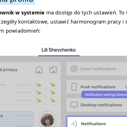
wn­ik w sys­temie
ma dostęp do tych ustaw­ień. To 
czegóły kon­tak­towe, ustaw­ić har­mono­gram pra­cy i s
em powiadomień: