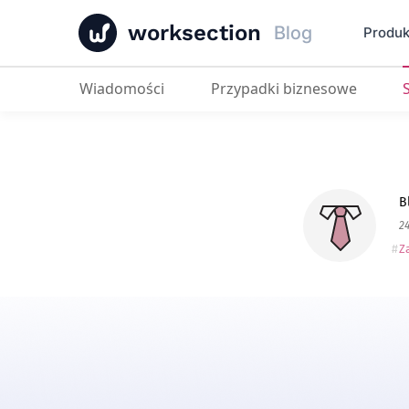
worksection
Blog
Produk
Wiadomości
Przypadki biznesowe
Wykorzystaj Worksection w pełni.
B
24
Z