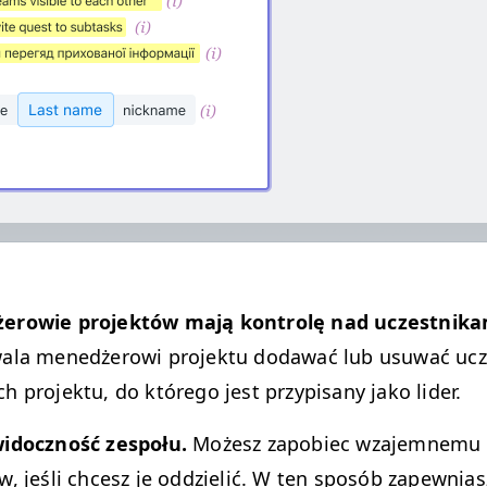
rowie pro­jek­tów mają kon­trolę nad uczest­nika­m
ala menedżerowi pro­jek­tu dodawać lub usuwać ucz
 pro­jek­tu, do którego jest przyp­isany jako lider.
idoczność zespołu.
Możesz zapo­biec wza­jem­ne­mu 
, jeśli chcesz je odd­zielić. W ten sposób zapew­ni­as