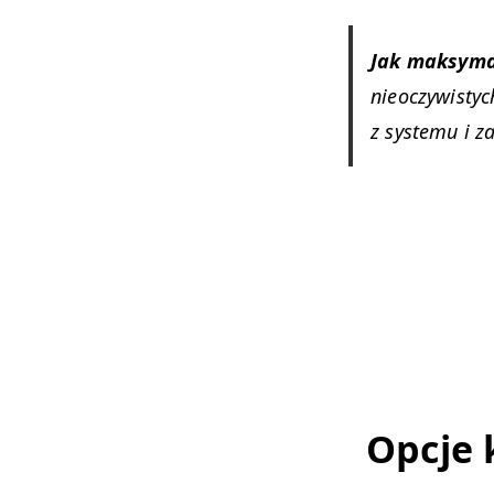
Jak maksy­mal
nieoczy­wistyc
z sys­te­mu i 
Opc­je 