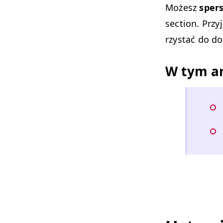
Możesz
sper­s
sec­tion. Prz
rzys­tać do do
W tym ar