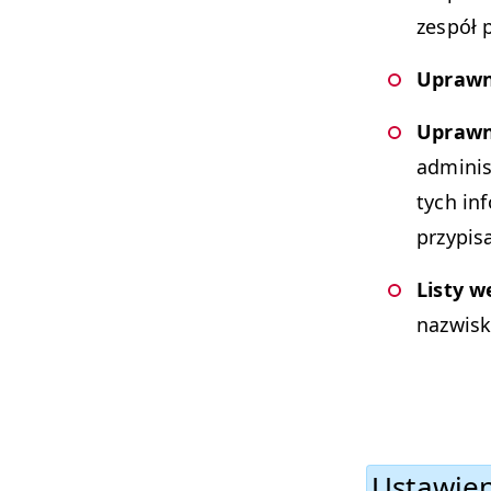
zespół 
Uprawni
Uprawni
admin­is
tych inf
przyp­i
Listy w
nazwisk
Ustaw­ien