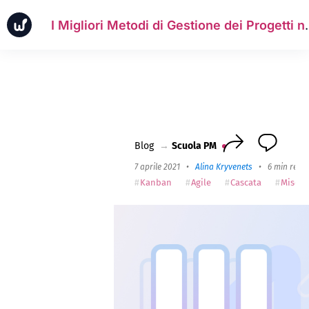
I Migliori Metodi di Ges
Notizia
Casi aziendali
Scuola PM
Worksection Next
Blog
→
Scuola PM
7 aprile 2021
•
Alina Kryvenets
•
6 min read
Kanban
Agile
Cascata
Mischi