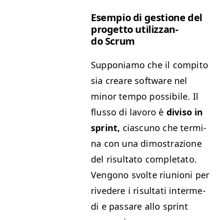
Esem­pio di ges­tione del
prog­et­to uti­liz­zan­
do Scrum
Sup­poni­amo che il com­pi­to
sia creare soft­ware nel
minor tem­po pos­si­bile. Il
flus­so di lavoro è
divi­so in
sprint,
cias­cuno che ter­mi­
na con una dimostrazione
del risul­ta­to com­ple­ta­to.
Ven­gono svolte riu­nioni per
rivedere i risul­tati inter­me­
di e pas­sare allo sprint