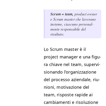
Scrum = team,
prod­uct own­er
e Scrum mas­ter che lavo­ra­no
insieme, cias­cuno per­sonal­
mente respon­s­abile del
risultato.
Lo Scrum mas­ter è il
project man­ag­er e una figu­
ra chi­ave nel team, super­vi­
sio­n­an­do l’or­ga­niz­zazione
del proces­so azien­dale, riu­
nioni, moti­vazione del
team, risposte rapi­de ai
cam­bi­a­men­ti e risoluzione