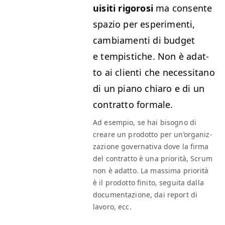
ui­si­ti rig­orosi
ma con­sente
spazio per esper­i­men­ti,
cam­bi­a­men­ti di bud­get
e tem­p­is­tiche. Non è adat­
to ai cli­en­ti che neces­si­tano
di un piano chiaro e di un
con­trat­to formale.
Ad esem­pio, se hai bisog­no di
creare un prodot­to per un’or­ga­niz­
zazione gov­er­na­ti­va dove la fir­ma
del con­trat­to è una pri­or­ità, Scrum
non è adat­to. La mas­si­ma pri­or­ità
è il prodot­to fini­to, segui­ta dal­la
doc­u­men­tazione, dai report di
lavoro, ecc.