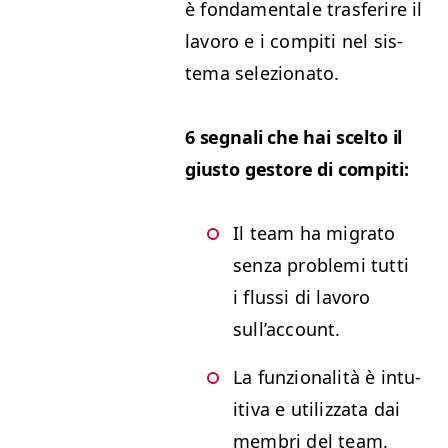
è fon­da­men­tale trasferire il
lavoro e i com­pi­ti nel sis­
tema selezionato.
6 seg­nali che hai scel­to il
gius­to gestore di compiti:
Il team ha migra­to
sen­za prob­le­mi tut­ti
i flus­si di lavoro
sull’account.
La fun­zion­al­ità è intu­
iti­va e uti­liz­za­ta dai
mem­bri del team.