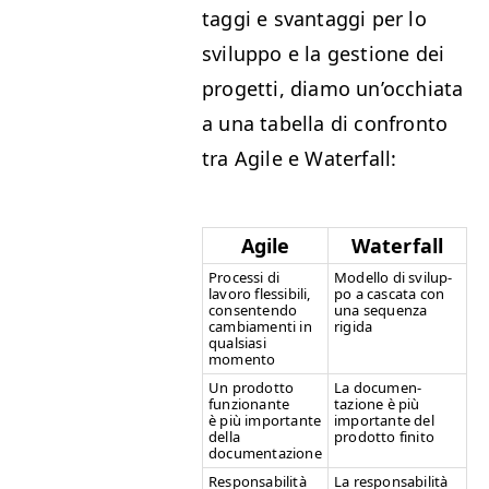
tag­gi e svan­tag­gi per lo
svilup­po e la ges­tione dei
prog­et­ti, diamo un’oc­chi­a­ta
a una tabel­la di con­fron­to
tra Agile e Waterfall:
Agile
Water­fall
Pro­ces­si di
Mod­el­lo di svilup­
lavoro flessibili,
po a cas­ca­ta con
con­sen­ten­do
una sequen­za
cam­bi­a­men­ti in
rigida
qual­si­asi
momento
Un prodot­to
La doc­u­men­
fun­zio­nante
tazione è più
è più impor­tante
impor­tante del
del­la
prodot­to finito
documentazione
Respon­s­abil­ità
La respon­s­abil­ità