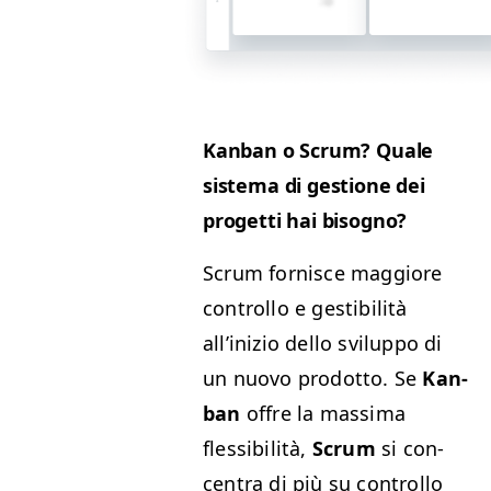
Kan­ban o Scrum? Quale
sis­tema di ges­tione dei
prog­et­ti hai bisogno?
Scrum for­nisce mag­giore
con­trol­lo e gestibil­ità
all’inizio del­lo svilup­po di
un nuo­vo prodot­to. Se
Kan­
ban
offre la mas­si­ma
flessibil­ità,
Scrum
si con­
cen­tra di più su con­trol­lo