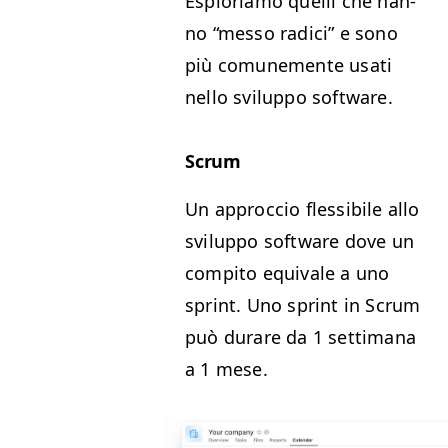
Esplo­ri­amo quel­li che han­
no
“
mes­so radi­ci” e sono
più comune­mente usati
nel­lo svilup­po software.
Scrum
Un approc­cio flessibile allo
svilup­po soft­ware dove un
com­pi­to equiv­ale a uno
sprint. Uno sprint in Scrum
può durare da 1 set­ti­mana
a 1 mese.