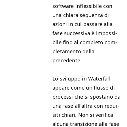
soft­ware inf­lessibile con
una chiara sequen­za di
azioni in cui pas­sare alla
fase suc­ces­si­va è impos­si­
bile fino al com­ple­to com­
ple­ta­men­to del­la
precedente.
Lo svilup­po in Water­fall
appare come un flus­so di
pro­ces­si che si spostano da
una fase all’al­tra con req­ui­
si­ti chiari. Non si ver­i­fi­ca
alcu­na tran­sizione alla fase