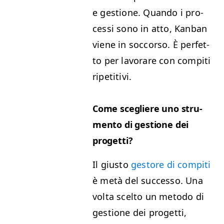
e ges­tione. Quan­do i pro­
ces­si sono in atto, Kan­ban
viene in soc­cor­so. È per­fet­
to per lavo­rare con com­pi­ti
ripetitivi.
Come scegliere uno stru­
men­to di ges­tione dei
progetti?
Il gius­to
gestore di com­pi­ti
è metà del suc­ces­so. Una
vol­ta scel­to un meto­do di
ges­tione dei prog­et­ti,