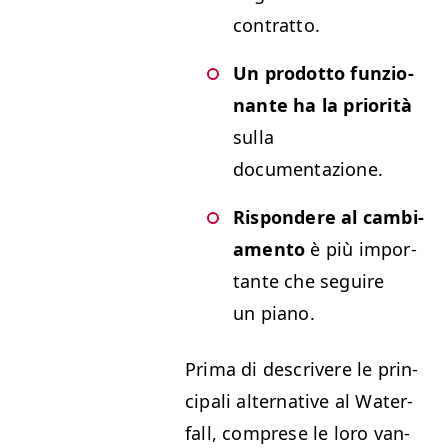
contratto.
Un prodot­to fun­zio­
nante ha la pri­or­ità
sul­la
documentazione.
Rispon­dere al cam­bi­
a­men­to
è più impor­
tante che seguire
un piano.
Pri­ma di descri­vere le prin­
ci­pali alter­na­tive al Water­
fall, com­p­rese le loro van­