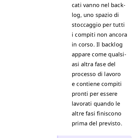
cati van­no nel back­
log, uno spazio di
stoccag­gio per tut­ti
i com­pi­ti non anco­ra
in cor­so. Il back­log
appare come qual­si­
asi altra fase del
proces­so di lavoro
e con­tiene com­pi­ti
pron­ti per essere
lavo­rati quan­do le
altre fasi finis­cono
pri­ma del previsto.