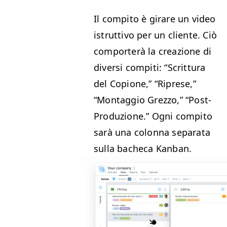
Il com­pi­to è girare un video
istrut­ti­vo per un cliente. Ciò
com­porterà la creazione di
diver­si com­pi­ti:
“
Scrit­tura
del Copi­one,”
“
Riprese,”
“
Mon­tag­gio Grez­zo,”
“
Post-
Pro­duzione.” Ogni com­pi­to
sarà una colon­na sep­a­ra­ta
sul­la bacheca Kanban.