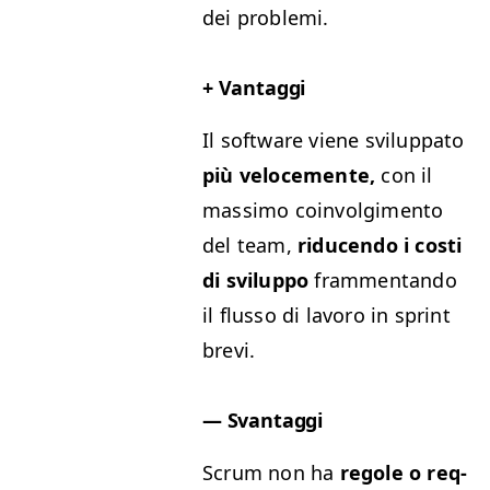
dei problemi.
+ Van­tag­gi
Il soft­ware viene svilup­pa­to
più velo­ce­mente,
con il
mas­si­mo coin­vol­gi­men­to
del team,
riducen­do i costi
di svilup­po
fram­men­tan­do
il flus­so di lavoro in sprint
brevi.
—
Svan­tag­gi
Scrum non ha
regole o req­