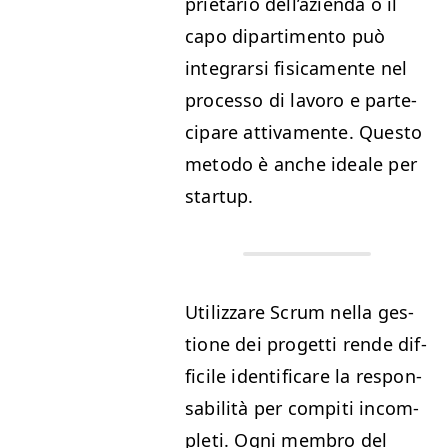
pri­etario del­l’azien­da o il
capo dipar­ti­men­to può
inte­grar­si fisi­ca­mente nel
proces­so di lavoro e parte­
ci­pare atti­va­mente. Questo
meto­do è anche ide­ale per
startup.
Uti­liz­zare Scrum nel­la ges­
tione dei prog­et­ti rende dif­
fi­cile iden­ti­fi­care la respon­
s­abil­ità per com­pi­ti incom­
pleti. Ogni mem­bro del