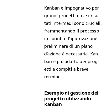
Kan­ban è impeg­na­ti­vo per
gran­di prog­et­ti dove i risul­
tati inter­me­di sono cru­ciali,
fram­men­tan­do il proces­so
in sprint, e l’ap­provazione
pre­lim­inare di un piano
d’azione è nec­es­saria. Kan­
ban è più adat­to per prog­
et­ti e com­pi­ti a breve
termine.
Esem­pio di ges­tione del
prog­et­to uti­liz­zan­do
Kanban