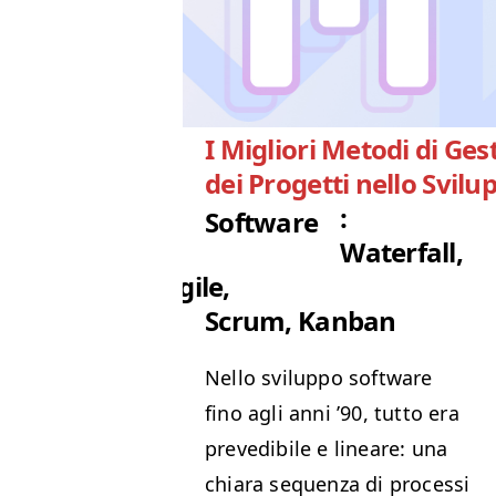
I Migliori Metodi di Ges
dei Progetti nello Svilu
:
Software
Waterfall,
Agile,
Scrum, Kanban
Nel­lo svilup­po soft­ware
fino agli anni
’
90, tut­to era
preved­i­bile e lin­eare: una
chiara sequen­za di pro­ces­si