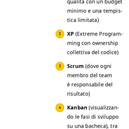
qual­ità con un bud­get
min­i­mo e una tem­p­is­
ti­ca limitata)
XP
(Extreme Pro­gram­
ming con own­er­ship
col­let­ti­va del codice)
Scrum
(dove ogni
mem­bro del team
è respon­s­abile del
risultato)
Kan­ban
(visu­al­iz­zan­
do le fasi di svilup­po
su una bacheca), tra