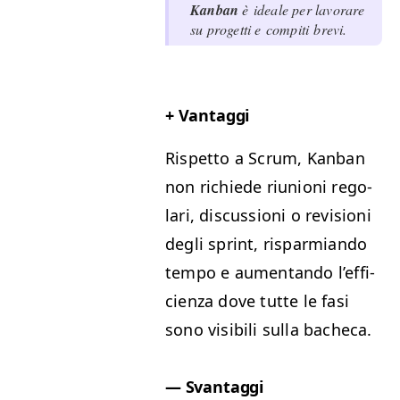
Kan­ban
è ide­ale per lavo­rare
su prog­et­ti e com­pi­ti brevi.
+
Van­tag­gi
Rispet­to a Scrum, Kan­ban
non richiede riu­nioni rego­
lari, dis­cus­sioni o revi­sioni
degli sprint, risparmian­do
tem­po e aumen­tan­do l’ef­fi­
cien­za dove tutte le fasi
sono vis­i­bili sul­la bacheca.
—
Svan­tag­gi