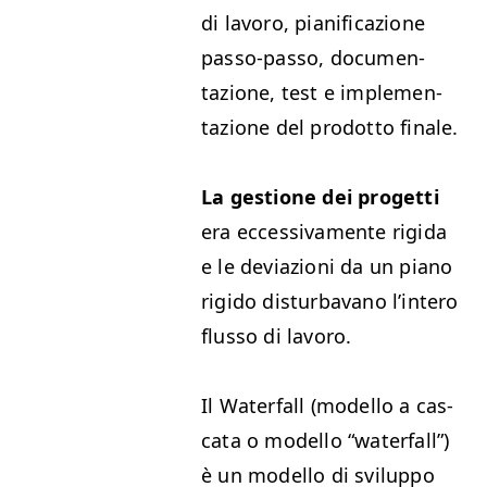
di lavoro, piani­fi­cazione
pas­so-pas­so, doc­u­men­
tazione, test e imple­men­
tazione del prodot­to finale.
La ges­tione dei prog­et­ti
era ecces­si­va­mente rigi­da
e le devi­azioni da un piano
rigi­do dis­tur­ba­vano l’in­tero
flus­so di lavoro.
Il Water­fall (mod­el­lo a cas­
ca­ta o mod­el­lo
“
water­fall”)
è un mod­el­lo di svilup­po