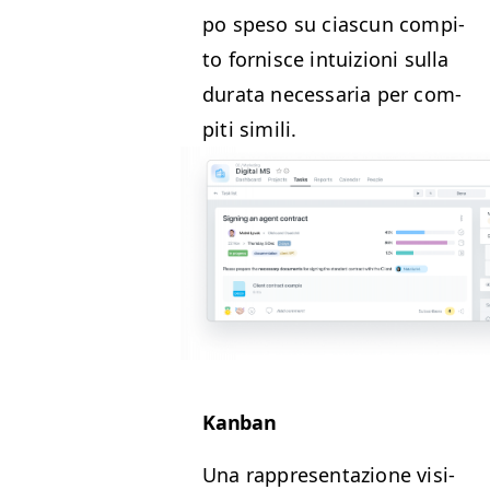
po spe­so su cias­cun com­pi­
to for­nisce intu­izioni sul­la
dura­ta nec­es­saria per com­
pi­ti simili.
Kan­ban
Una rap­p­re­sen­tazione visi­