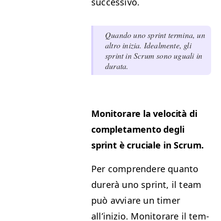
successivo.
Quan­do uno sprint ter­mi­na, un
altro inizia. Ideal­mente, gli
sprint in Scrum sono uguali in
durata.
Mon­i­torare la veloc­ità di
com­ple­ta­men­to degli
sprint è cru­ciale in Scrum.
Per com­pren­dere quan­to
dur­erà uno sprint, il team
può avviare un timer
all’inizio. Mon­i­torare il tem­