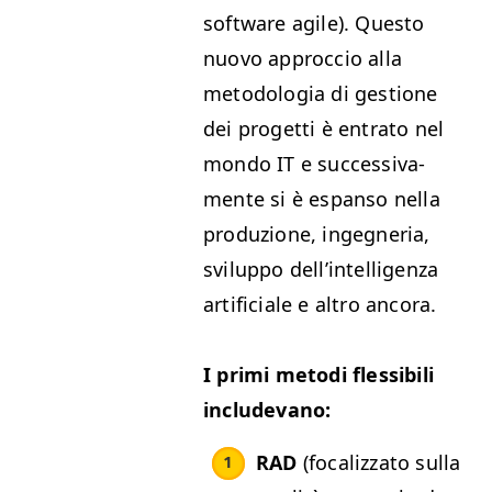
soft­ware agile). Questo
nuo­vo approc­cio alla
metodolo­gia di ges­tione
dei prog­et­ti è entra­to nel
mon­do
IT
e suc­ces­si­va­
mente si è espan­so nel­la
pro­duzione, ingeg­ne­r­ia,
svilup­po del­l’in­tel­li­gen­za
arti­fi­ciale e altro ancora.
I pri­mi meto­di flessibili
includevano:
RAD
(focal­iz­za­to sul­la