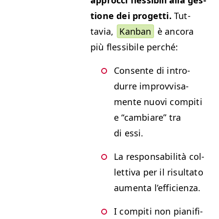
tione dei prog­et­ti.
Tut­
tavia,
Kan­ban
è anco­ra
più flessibile perché:
Con­sente di intro­
durre improvvisa­
mente nuovi com­pi­ti
e
“
cam­biare” tra
di essi.
La respon­s­abil­ità col­
let­ti­va per il risul­ta­to
aumen­ta l’efficienza.
I com­pi­ti non piani­fi­