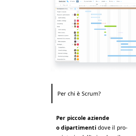
Per chi è Scrum?
Per pic­cole aziende
o dipar­ti­men­ti
dove il pro­