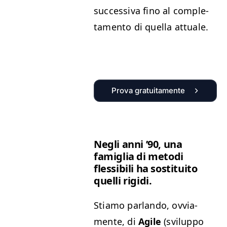
suc­ces­si­va fino al com­ple­
ta­men­to di quel­la attuale.
Prova gratuitamente
Negli anni
’
90, una
famiglia di meto­di
flessibili ha sos­ti­tu­ito
quel­li rigidi.
Sti­amo par­lan­do, ovvi­a­
mente, di
Agile
(svilup­po