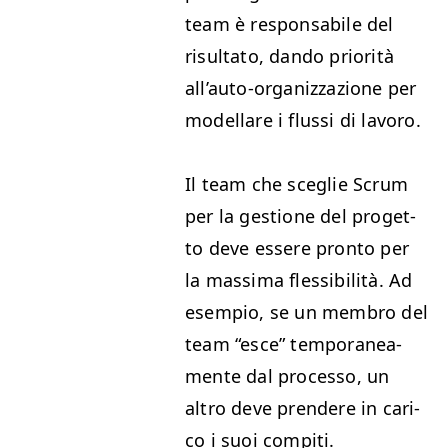
team è respon­s­abile del
risul­ta­to, dan­do pri­or­ità
all’au­to-orga­niz­zazione per
model­lare i flus­si di lavoro.
Il team che sceglie Scrum
per la ges­tione del prog­et­
to deve essere pron­to per
la mas­si­ma flessibil­ità. Ad
esem­pio, se un mem­bro del
team
“
esce” tem­po­ranea­
mente dal proces­so, un
altro deve pren­dere in cari­
co i suoi compiti.