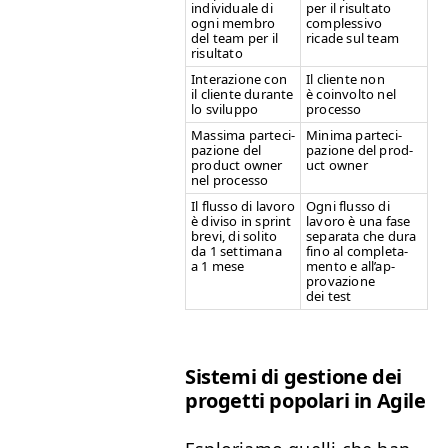
indi­vid­uale di
per il risul­ta­to
ogni mem­bro
com­p­lessi­vo
del team per il
ricade sul team
risultato
Inter­azione con
Il cliente non
il cliente durante
è coin­volto nel
lo sviluppo
processo
Mas­si­ma parte­ci­
Min­i­ma parte­ci­
pazione del
pazione del prod­
prod­uct own­er
uct owner
nel processo
Il flus­so di lavoro
Ogni flus­so di
è divi­so in sprint
lavoro è una fase
bre­vi, di soli­to
sep­a­ra­ta che dura
da 1 set­ti­mana
fino al com­ple­ta­
a 1 mese
men­to e all’ap­
provazione
dei test
Sis­te­mi di ges­tione dei
prog­et­ti popo­lari in Agile