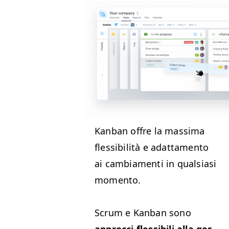
Kan­ban offre la mas­si­ma
flessibil­ità e adat­ta­men­to
ai cam­bi­a­men­ti in qual­si­asi
momento.
Scrum e Kan­ban sono
approc­ci flessibili alla ges­