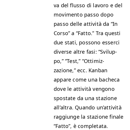
va del flus­so di lavoro e del
movi­men­to pas­so dopo
pas­so delle attiv­ità da
“
In
Cor­so” a
“
Fat­to.” Tra questi
due sta­ti, pos­sono esser­ci
diverse altre fasi:
“
Svilup­
po,”
“
Test,”
“
Ottimiz­
zazione,” ecc. Kan­ban
appare come una bacheca
dove le attiv­ità ven­gono
spostate da una stazione
all’al­tra. Quan­do un’at­tiv­ità
rag­giunge la stazione finale
“
Fat­to”, è completata.