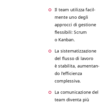
Il team uti­liz­za facil­
mente uno degli
approc­ci di ges­tione
flessibili: Scrum
o Kanban.
La sis­tem­atiz­zazione
del flus­so di lavoro
è sta­bili­ta, aumen­tan­
do l’ef­fi­cien­za
complessiva.
La comu­ni­cazione del
team diven­ta più