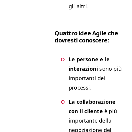
gli altri.
Quat­tro idee Agile che
dovresti conoscere:
Le per­sone e le
inter­azioni
sono più
impor­tan­ti dei
processi.
La col­lab­o­razione
con il cliente
è più
impor­tante del­la
negozi­azione del