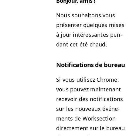
Bon­jour, amis !
Nous souhaitons vous
présen­ter quelques mis­es
à jour intéres­santes pen­
dant cet été chaud.
Noti­fi­ca­tions de bureau
Si vous utilisez Chrome,
vous pou­vez main­tenant
recevoir des noti­fi­ca­tions
sur les nou­veaux événe­
ments de Work­sec­tion
directe­ment sur le bureau