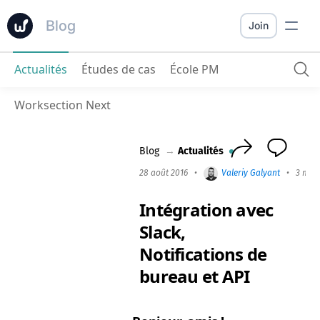
Blog
Join
Actualités
Études de cas
École PM
Intégration avec Slack, Notifications de bureau et API
Worksection Next
Blog
→
Actualités
28 août 2016
•
Valeriy Galyant
•
3 min
Intégration avec
Slack,
Notifications de
bureau et API