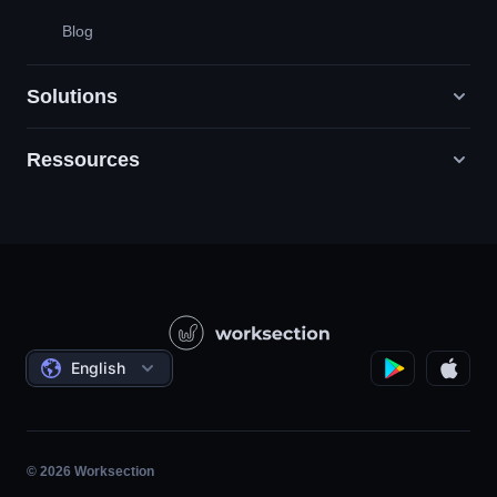
Blog
Solutions
Ressources
Agences de marketing numérique
RP / RH / Création / Conseil
Service de soutien
Entreprises de produits
Base de connaissances
Construction
Leçons vidéo
Projets sociaux
Les accords
English
Gestion de projet
Programme d'affiliation
Travail horaire
Agile
© 2026 Worksection