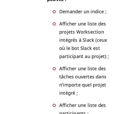
Deman­der un indice ;
Affich­er une liste des
pro­jets Work­sec­tion
inté­grés à Slack (ceux
où le bot Slack est
par­tic­i­pant au projet) ;
Affich­er une liste des
tâch­es ouvertes dans
n’im­porte quel pro­jet
intégré ;
Affich­er une liste des
participants ;