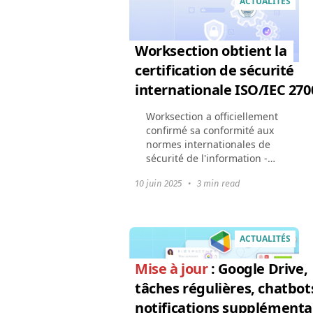
ACTUALITÉS
Worksection obtient la
certification de sécurité
internationale ISO/IEC 270
Worksection a officiellement
confirmé sa conformité aux
normes internationales de
sécurité de l'information -
nous avons obtenu le
10 juin 2025
•
3 min read
certificat ISO/IEC
27001:2022. Cela signifie
que tous nos processus de...
ACTUALITÉS
Mise à jour
: Google Drive,
tâches régulières, chatbot
notifications supplémenta