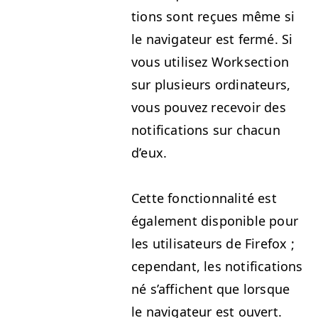
tions sont reçues même si
le nav­i­ga­teur est fer­mé. Si
vous utilisez Work­sec­tion
sur plusieurs ordi­na­teurs,
vous pou­vez recevoir des
noti­fi­ca­tions sur cha­cun
d’eux.
Cette fonc­tion­nal­ité est
égale­ment disponible pour
les util­isa­teurs de Fire­fox ;
cepen­dant, les noti­fi­ca­tions
né s’af­fichent que lorsque
le nav­i­ga­teur est ouvert.