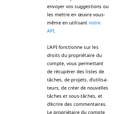
envoy­er vos sug­ges­tions ou
les met­tre en œuvre vous-
même en util­isant
notre
API
.
L’API fonc­tionne sur les
droits du pro­prié­taire du
compte, vous per­me­t­tant
de récupér­er des listes de
tâch­es, de pro­jets, d’u­til­isa­
teurs, de créer de nou­velles
tâch­es et sous-tâch­es, et
d’écrire des com­men­taires.
Le pro­prié­taire du compte