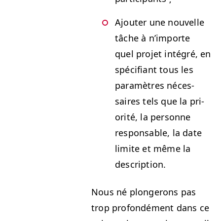
Ajouter une nou­velle
tâche à n’im­porte
quel pro­jet inté­gré, en
spé­ci­fi­ant tous les
paramètres néces­
saires tels que la pri­
or­ité, la per­son­ne
respon­s­able, la date
lim­ite et même la
description.
Nous né plongerons pas
trop pro­fondé­ment dans ce