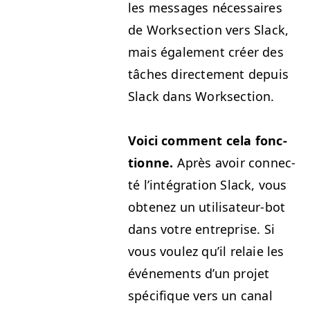
les mes­sages néces­saires
de Work­sec­tion vers Slack,
mais égale­ment créer des
tâch­es directe­ment depuis
Slack dans Worksection.
Voici com­ment cela fonc­
tionne.
Après avoir con­nec­
té l’intégration Slack, vous
obtenez un util­isa­teur-bot
dans votre entre­prise. Si
vous voulez qu’il relaie les
événe­ments d’un pro­jet
spé­ci­fique vers un canal