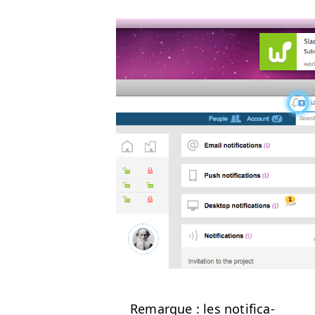
Remar­que : les noti­fi­ca­