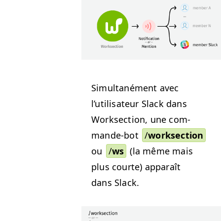
Simul­tané­ment avec
l’utilisateur Slack dans
Work­sec­tion, une com­
mande-bot
/
work­sec­tion
ou
/
ws
(la même mais
plus courte) appa­raît
dans Slack.