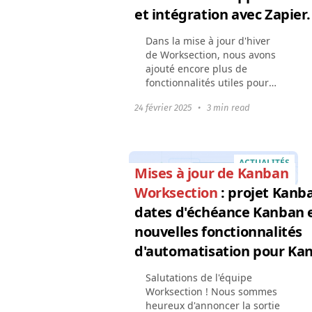
et intégration avec Zapier.
Dans la mise à jour d'hiver
de Worksection, nous avons
ajouté encore plus de
fonctionnalités utiles pour
un travail pratique et
24 février 2025
•
3 min read
l'automatisation des
processus : Travailler avec
Google DriveAffichage des...
ACTUALITÉS
Mises à jour de Kanban
Worksection
: projet Kanb
dates d'échéance Kanban 
nouvelles fonctionnalités
d'automatisation pour Ka
Salutations de l'équipe
Worksection ! Nous sommes
heureux d'annoncer la sortie