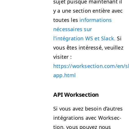
sujet puisque main­tenant il
y a une sec­tion entière avec
toutes les
infor­ma­tions
néces­saires sur
l’intégration
WS
et Slack.
Si
vous êtes intéressé, veuillez
vis­iter :
https://worksection.com/en/s
app.html
API
Work­sec­tion
Si vous avez besoin d’autres
inté­gra­tions avec Work­sec­
tion, vous pou­vez nous