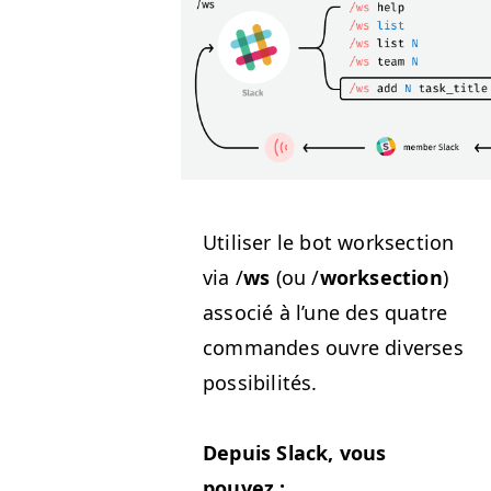
Utilis­er le bot work­sec­tion
via /
ws
(ou /
work­sec­tion
)
asso­cié à l’une des qua­tre
com­man­des ouvre divers­es
possibilités.
Depuis Slack, vous
pouvez :