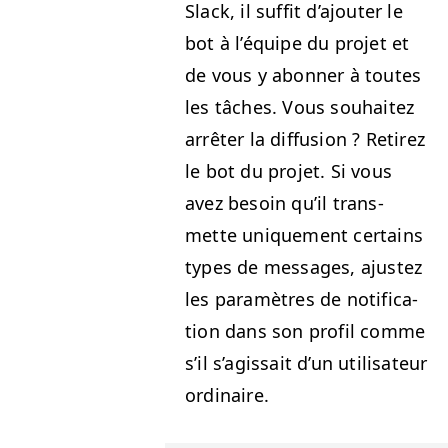
Slack, il suf­fit d’ajouter le
bot à l’équipe du pro­jet et
de vous y abon­ner à toutes
les tâch­es. Vous souhaitez
arrêter la dif­fu­sion ? Retirez
le bot du pro­jet. Si vous
avez besoin qu’il trans­
mette unique­ment cer­tains
types de mes­sages, ajustez
les paramètres de noti­fi­ca­
tion dans son pro­fil comme
s’il s’agissait d’un util­isa­teur
ordinaire.