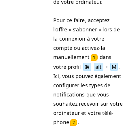
de votre ordinateur.
Pour ce faire, acceptez
l’offre « s’abonner » lors de
la con­nex­ion à votre
compte ou activez-la
manuelle­ment
dans
1
votre pro­fil
⌘
alt
+
М
.
Ici, vous pou­vez égale­ment
con­fig­ur­er les types de
noti­fi­ca­tions que vous
souhaitez recevoir sur votre
ordi­na­teur et votre télé­
phone
.
2