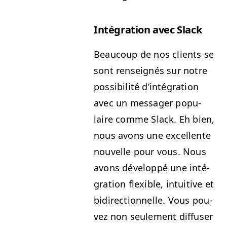
Inté­gra­tion avec Slack
Beau­coup de nos clients se
sont ren­seignés sur notre
pos­si­bil­ité d’intégration
avec un mes­sager pop­u­
laire comme Slack. Eh bien,
nous avons une excel­lente
nou­velle pour vous. Nous
avons dévelop­pé une inté­
gra­tion flex­i­ble, intu­itive et
bidi­rec­tion­nelle. Vous pou­
vez non seule­ment dif­fuser