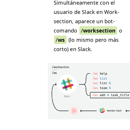
Simultánea­mente con el
usuario de Slack en Work­
sec­tion, aparece un bot-
coman­do
/
work­sec­tion
o
/
ws
(lo mis­mo pero más
cor­to) en Slack.