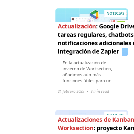
ISO/IEC 27001:2022. Esto
significa que todos
NOTICIAS
nuestros...
Actualización
: Google Driv
tareas regulares, chatbots
notificaciones adicionales 
integración de Zapier
En la actualización de
invierno de Worksection,
añadimos aún más
funciones útiles para un
trabajo conveniente y la
24 febrero 2025
•
3 min read
automatización de procesos:
Trabajo con Google
DriveMostrar tareas
regulares
NOTICIAS
programadasNotificación...
Actualizaciones de Kanban
Worksection
: proyecto Ka