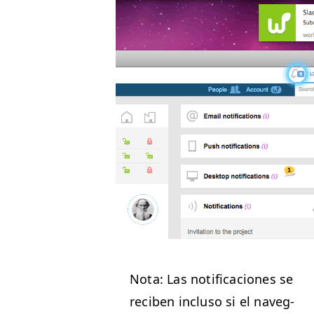
Nota: Las noti­fi­ca­ciones se
reciben inclu­so si el nave­g­