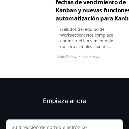
fechas de vencimiento de
Kanban y nuevas funcione
automatización para Kanb
¡Saludos del equipo de
Worksection! Nos complace
anunciar el lanzamiento de
nuestra actualización de
primavera para Kanban.
25 abril 2024
•
5 min read
Hemos mejorado las
características existentes y
añadido la capacidad de
personalizar...
Empieza ahora