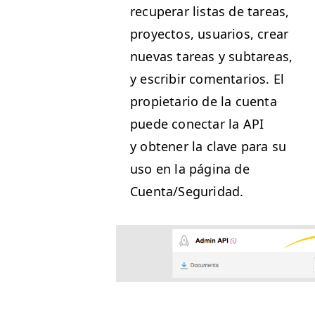
recu­per­ar lis­tas de tar­eas,
proyec­tos, usuar­ios, crear
nuevas tar­eas y subtar­eas,
y escribir comen­tar­ios. El
propi­etario de la cuen­ta
puede conec­tar la
API
y obten­er la clave para su
uso en la pági­na de
Cuenta/Seguridad.