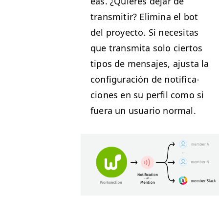
eas. ¿Quieres dejar de
trans­mi­tir? Elim­i­na el bot
del proyec­to. Si nece­si­tas
que trans­mi­ta solo cier­tos
tipos de men­sajes, ajus­ta la
con­fig­u­ración de noti­fi­ca­
ciones en su per­fil como si
fuera un usuario normal.