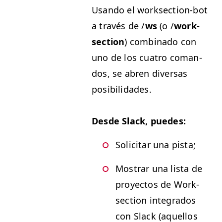
Usan­do el work­sec­tion-bot
a través de /
ws
(o /
work­
sec­tion
) com­bi­na­do con
uno de los cua­tro coman­
dos, se abren diver­sas
posibilidades.
Des­de Slack, puedes:
Solic­i­tar una pista;
Mostrar una lista de
proyec­tos de Work­
sec­tion inte­gra­dos
con Slack (aque­l­los