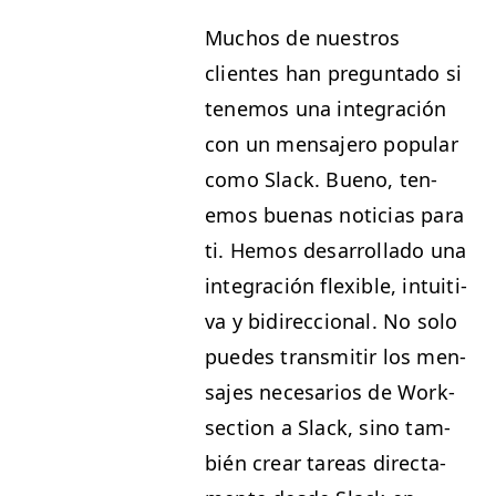
Muchos de nue­stros
clientes han pre­gun­ta­do si
ten­emos una inte­gración
con un men­sajero pop­u­lar
como Slack. Bueno, ten­
emos bue­nas noti­cias para
ti. Hemos desar­rol­la­do una
inte­gración flex­i­ble, intu­iti­
va y bidi­rec­cional. No solo
puedes trans­mi­tir los men­
sajes nece­sar­ios de Work­
sec­tion a Slack, sino tam­
bién crear tar­eas direc­ta­