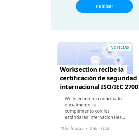
Publicar
NOTICIAS
Worksection recibe la
certificación de seguridad
internacional ISO/IEC 2700
Worksection ha confirmado
oficialmente su
cumplimiento con los
estándares internacionales
de seguridad de la
10 junio 2025
•
3 min read
información; hemos
obtenido el certificado