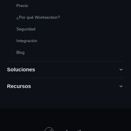
Precio
¿Por qué Worksection?
Seguridad
Integración
Blog
Soluciones
Recursos
Agencias de marketing digital
PR / HR / Creativo / Consultoría
Servicio cliente
Empresas de productos
Base de conocimientos
Construcción
Lecciones en vídeo