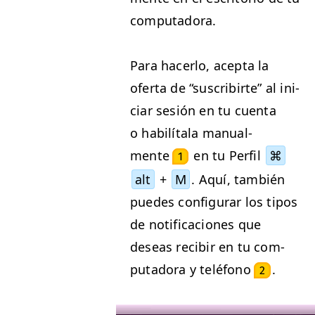
computadora.
Para hac­er­lo, acep­ta la
ofer­ta de
“
suscribirte” al ini­
ciar sesión en tu cuen­ta
o habilí­ta­la man­ual­
mente
en tu Per­fil
⌘
1
alt
+
М
. Aquí, tam­bién
puedes con­fig­u­rar los tipos
de noti­fi­ca­ciones que
deseas recibir en tu com­
puta­do­ra y telé­fono
.
2