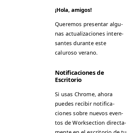
¡Hola, ami­gos!
Quer­e­mos pre­sen­tar algu­
nas actu­al­iza­ciones intere­
santes durante este
caluroso verano.
Noti­fi­ca­ciones de
Escritorio
Si usas Chrome, aho­ra
puedes recibir noti­fi­ca­
ciones sobre nuevos even­
tos de Work­sec­tion direc­ta­
mente en el escrito­rio de tu