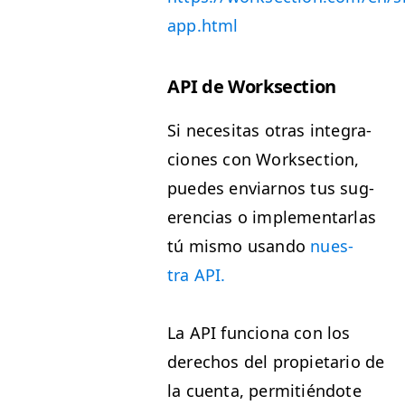
app.html
API
de Worksection
Si nece­si­tas otras inte­gra­
ciones con Work­sec­tion,
puedes enviarnos tus sug­
eren­cias o imple­men­tar­las
tú mis­mo usan­do
nues­
tra
API
.
La
API
fun­ciona con los
dere­chos del propi­etario de
la cuen­ta, per­mi­tién­dote