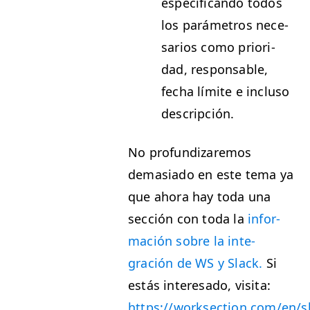
especi­f­i­can­do todos
los parámet­ros nece­
sar­ios como pri­or­i­
dad, respon­s­able,
fecha límite e inclu­so
descripción.
No pro­fun­dizare­mos
demasi­a­do en este tema ya
que aho­ra hay toda una
sec­ción con toda la
infor­
ma­ción sobre la inte­
gración de
WS
y Slack.
Si
estás intere­sa­do, visi­ta:
https://worksection.com/en/s