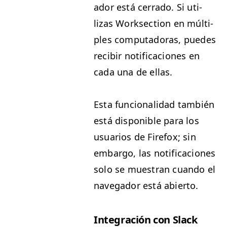
ador está cer­ra­do. Si uti­
lizas Work­sec­tion en múlti­
ples com­puta­do­ras, puedes
recibir noti­fi­ca­ciones en
cada una de ellas.
Esta fun­cional­i­dad tam­bién
está disponible para los
usuar­ios de Fire­fox; sin
embar­go, las noti­fi­ca­ciones
solo se mues­tran cuan­do el
nave­g­ador está abierto.
Inte­gración con Slack