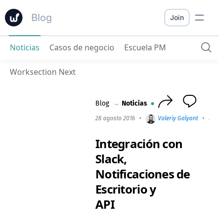
Blog
Join
Noticias
Casos de negocio
Escuela PM
Integración con Slack, Notificaciones de Escritorio y API
Worksection Next
Blog
→
Noticias
28 agosto 2016
•
Valeriy Galyant
•
3 m
Integración con
Slack,
Notificaciones de
Escritorio y
API