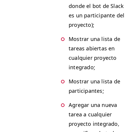
donde el bot de Slack
es un par­tic­i­pante del
proyecto);
Mostrar una lista de
tar­eas abier­tas en
cualquier proyec­to
integrado;
Mostrar una lista de
participantes;
Agre­gar una nue­va
tarea a cualquier
proyec­to inte­gra­do,