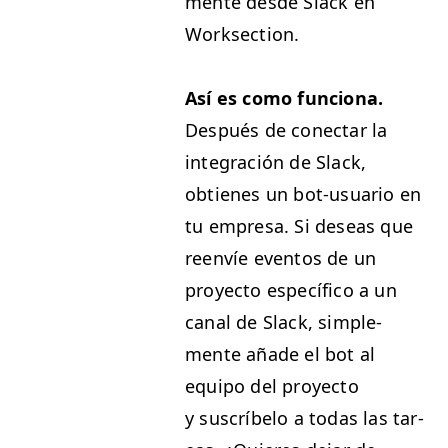
mente des­de Slack en
Worksection.
Así es como fun­ciona.
Después de conec­tar la
inte­gración de Slack,
obtienes un bot-usuario en
tu empre­sa. Si deseas que
reen­víe even­tos de un
proyec­to especí­fi­co a un
canal de Slack, sim­ple­
mente añade el bot al
equipo del proyec­to
y suscrí­be­lo a todas las tar­