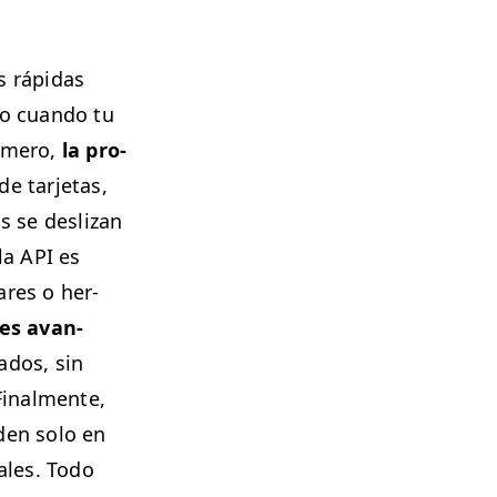
 ráp­i­das
to cuan­do tu
rimero,
la pro­
e tar­je­tas,
as se deslizan
 la
API
es
ares o her­
nes avan­
a­dos, sin
Final­mente,
i­den solo en
ales. Todo