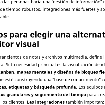
 a las per­sonas hacia una
“
gestión de infor­ma­ción” 
 de tiem­po robus­tos, inte­gra­ciones más fuertes y s
iable.
ios para ele­gir una alter­na­t
­tor visual
ar cien­tos de notas y archivos mul­ti­me­dia, define l
. Si tu necesi­dad prin­ci­pal es la visu­al­ización de i
an­ban, mapas men­tales y dis­eños de blo­ques flex­
ue esté con­struyen­do una
“
base de conocimien­to” co
tas, eti­que­tas y búsque­da pro­fun­da
. Los equipos n
sos gran­u­lares y seguimien­to del tiem­po
para cre
 los clientes.
Las inte­gra­ciones
tam­bién impor­tan: