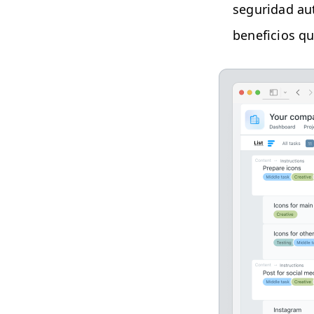
seguri­dad aut
ben­efi­cios q