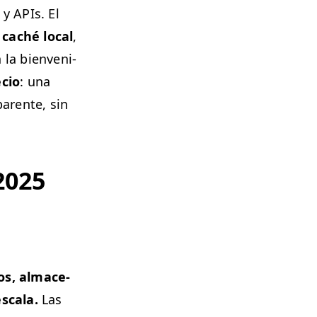
 y APIs. El
caché local
,
 la bien­veni­
­cio
: una
ar­ente, sin
 2025
tos, alma­ce­
scala.
Las