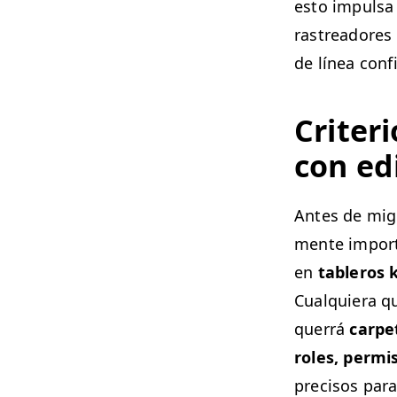
esto impul­sa
ras­treadores
de línea conf
Cri­te­r
con edi
Antes de migr
mente impor­ta
en
tableros k
Cualquiera q
quer­rá
car­pe
roles, per­mi
pre­cisos para