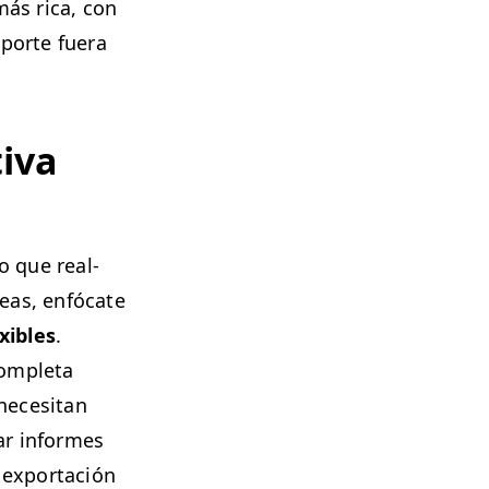
más rica, con
oporte fuera
i­va
o que real­
deas, enfó­cate
i­bles
.
m­ple­ta
ece­si­tan
ar informes
 exportación