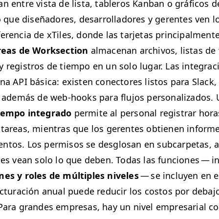
an entre vista de lista, tableros Kan­ban o grá­fi­cos 
o que dis­eñadores, desar­rol­ladores y ger­entes ven 
er­en­cia de xTiles, donde las tar­je­tas prin­ci­pal­men
r­eas de Work­sec­tion
alma­ce­nan archivos, lis­tas de ve
y reg­istros de tiem­po en un solo lugar. Las inte­gra­
una
API
bási­ca: exis­ten conec­tores lis­tos para Slack
r, además de web-hooks para flu­jos per­son­al­iza­dos.
em­po inte­gra­do
per­mite al per­son­al reg­is­trar hora
tar­eas, mien­tras que los ger­entes obtienen informe
n­tos. Los per­misos se des­glosan en sub­car­petas, a
tes vean solo lo que deben. Todas las fun­ciones — i
es y roles de múlti­ples nive­les
— se incluyen en e
ac­turación anu­al puede reducir los cos­tos por deba­
Para grandes empre­sas, hay un niv­el empre­sar­i­al c