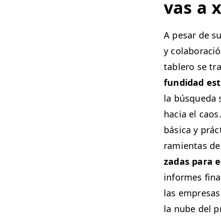
vas a x
A pesar de sus 
y colab­o­rac
tablero se tra
fun­di­dad estr
la búsque­da s
hacia el caos
bási­ca y prác
ramien­tas de 
zadas para 
informes fina
las empre­sa
la nube del p