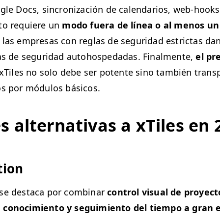
gle Docs, sin­cronización de cal­en­dar­ios, web-hooks
o­to requiere un
modo fuera de línea o al menos un 
 las empre­sas con reglas de seguri­dad estric­tas dan
as de seguri­dad auto­hospedadas. Final­mente,
el pre
 a xTiles no solo debe ser potente sino tam­bién trans­p
tos por módu­los básicos.
 alter­na­ti­vas a xTiles en
tion
 se desta­ca por com­bi­nar
con­trol visu­al de proyec­
 conocimien­to y seguimien­to del tiem­po a gran e