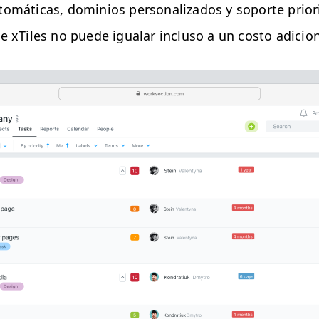
omáti­cas, domin­ios per­son­al­iza­dos y soporte pri­or­
ue xTiles no puede igualar inclu­so a un cos­to adicion