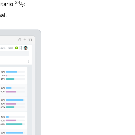
24
i­tario
⁄
:
7
al.