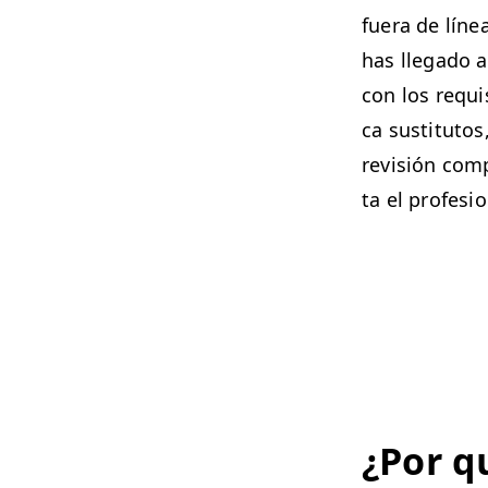
fuera de línea
has lle­ga­do 
con los req­ui
ca susti­tu­to
revisión com­p
ta el pro­fe­si
¿Por qu