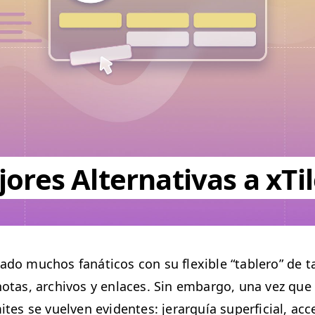
ores Alternativas a xTi
­do muchos fanáti­cos con su flex­i­ble
“
tablero” de ta
notas, archivos y enlaces. Sin embar­go, una vez que
tes se vuel­ven evi­dentes: jer­ar­quía super­fi­cial, acce­