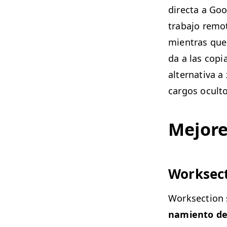
direc­ta a Goo
tra­ba­jo rem
mien­tras que
da a las copi
alter­na­ti­va
car­gos ocul­
Mejores
Work­sec­
Work­sec­tion
namien­to de