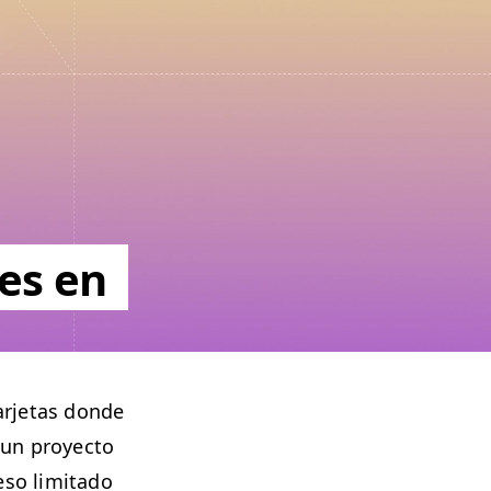
les en
r­je­tas donde
 un proyec­to
so lim­i­ta­do