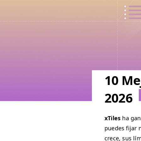
10 Mej
2026
xTiles
ha gana
puedes fijar 
crece, sus lími