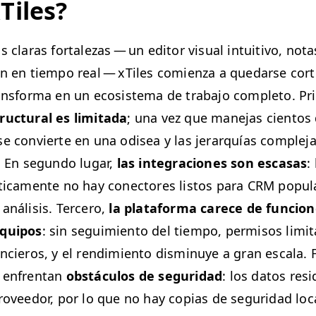
Tiles?
claras for­t­alezas — un edi­tor visu­al intu­iti­vo, notas
ión en tiem­po real — xTiles comien­za a quedarse cor­
ns­for­ma en un eco­sis­tema de tra­ba­jo com­ple­to. P
uc­tur­al es lim­i­ta­da
; una vez que mane­jas cien­tos d
e con­vierte en una odis­ea y las jer­ar­quías com­ple­j
. En segun­do lugar,
las inte­gra­ciones son escasas
:
­ti­ca­mente no hay conec­tores lis­tos para
CRM
pop­u­l
análi­sis. Ter­cero,
la platafor­ma carece de fun­cio
equipos
: sin seguimien­to del tiem­po, per­misos lim­i­t
ncieros, y el rendimien­to dis­min­uye a gran escala. 
s enfrentan
obstácu­los de seguri­dad
: los datos res­
rovee­dor, por lo que no hay copias de seguri­dad loc