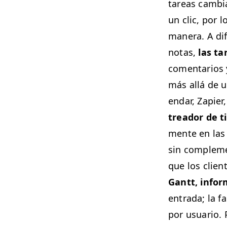
tar­eas cam­bi
un clic, por l
man­era. A dif
notas,
las ta
comen­tar­ios 
más allá de 
en­dar, Zapi­e
treador de ti
mente en las 
sin com­ple­me
que los clien
Gantt, inform
entra­da; la f
por usuario. 