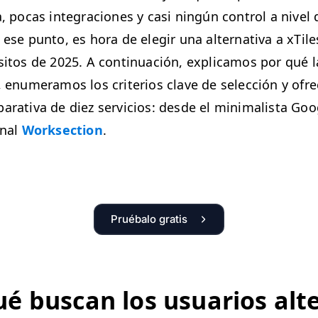
, pocas inte­gra­ciones y casi ningún con­trol a niv­el
a ese pun­to, es hora de ele­gir una alter­na­ti­va a xT
­si­tos de 2025. A con­tin­uación, expli­camos por qué 
s, enu­mer­amos los cri­te­rios clave de selec­ción y ofr
ar­a­ti­va de diez ser­vi­cios: des­de el min­i­mal­ista G
on­al
Work­sec­tion
.
Pruébalo gratis
é bus­can los usuar­ios alter