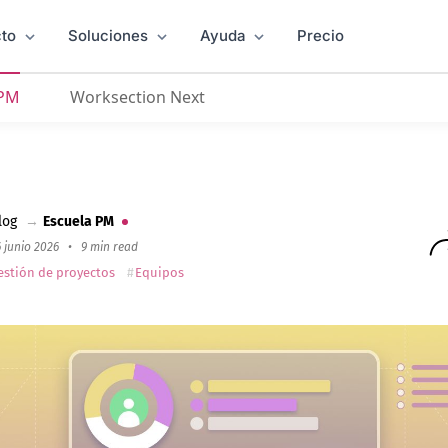
to
Soluciones
Ayuda
Precio
 PM
Worksection Next
n 2026
log
→
Escuela PM
 junio 2026
•
9 min read
estión de proyectos
Equipos