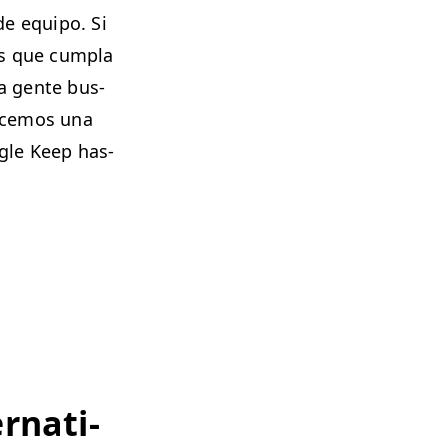
 de equipo. Si
iles que cumpla
la gente bus­
e­ce­mos una
oogle Keep has­
­na­ti­