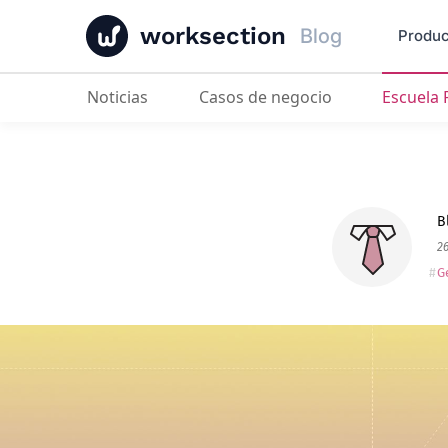
worksection
Blog
Produc
Noticias
Casos de negocio
Escuela
10 Mejores Alternativas a xTiles e
B
26
G