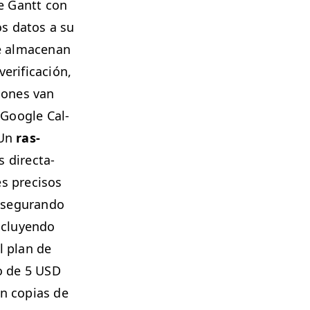
de Gantt con
los datos a su
te alma­ce­nan
r­i­fi­cación,
ciones van
, Google Cal­
 Un
ras­
s direc­ta­
s pre­cisos
se­gu­ran­do
ncluyen­do
l plan de
jo de 5
USD
on copias de