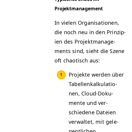
Projektmanagement
In vie­len Organ­i­sa­tio­nen,
die noch neu in den Prinzip­
i­en des Pro­jek­t­man­age­
ments sind, sieht die Szene
oft chao­tisch aus:
Pro­jek­te wer­den über
Tabel­lenkalku­la­tio­
nen, Cloud-Doku­
mente und ver­
schiedene Dateien
ver­wal­tet, mit gele­
gentlichen