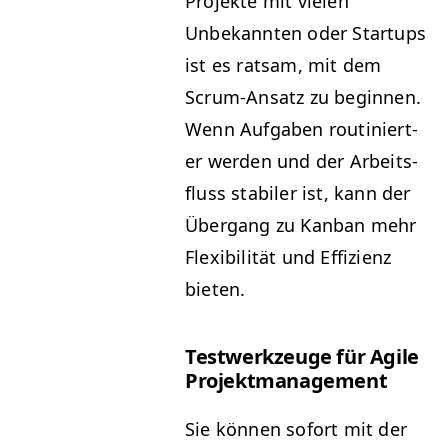
Pro­jek­te mit vie­len
Unbekan­nten oder Star­tups
ist es rat­sam, mit dem
Scrum-Ansatz zu begin­nen.
Wenn Auf­gaben rou­tiniert­
er wer­den und der Arbeits­
fluss sta­bil­er ist, kann der
Über­gang zu Kan­ban mehr
Flex­i­bil­ität und Effizienz
bieten.
Test­werkzeuge für Agile
Projektmanagement
Sie kön­nen sofort mit der