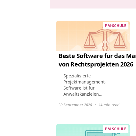
PM-SCHULE
Beste Software für das 
von Rechtsprojekten 2026
Spezialisierte
Projektmanagement-
Software ist für
Anwaltskanzleien
unerlässlich geworden.
30 September 2026
•
14 min read
Rechtsanwaltskanzleien
profitieren von diesen Tools,
indem sie das
Fallmanagement optimieren,
PM-SCHULE
die Einhaltung rechtlicher...