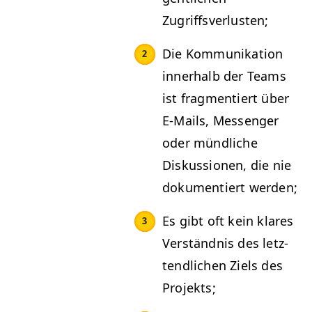
Zugriffsverlusten;
Die Kom­mu­nika­tion
inner­halb der Teams
ist frag­men­tiert über
E‑Mails, Mes­sen­ger
oder mündliche
Diskus­sio­nen, die nie
doku­men­tiert werden;
Es gibt oft kein klares
Ver­ständ­nis des let­z­
tendlichen Ziels des
Projekts;