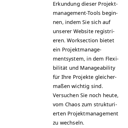
Erkun­dung dieser Pro­jek­t­
man­age­ment-Tools begin­
nen, indem Sie sich auf
unser­er Web­site reg­istri­
eren. Work­sec­tion bietet
ein Pro­jek­t­man­age­
mentsys­tem, in dem Flex­i­
bil­ität und Man­age­abil­i­ty
für Ihre Pro­jek­te gle­icher­
maßen wichtig sind.
Ver­suchen Sie noch heute,
vom Chaos zum struk­turi­
erten Pro­jek­t­man­age­ment
zu wechseln.