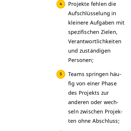
Pro­jek­te fehlen die
Auf­schlüs­selung in
kleinere Auf­gaben mit
spez­i­fis­chen Zie­len,
Ver­ant­wortlichkeit­en
und zuständi­gen
Personen;
Teams sprin­gen häu­
fig von ein­er Phase
des Pro­jek­ts zur
anderen oder wech­
seln zwis­chen Pro­jek­
ten ohne Abschluss;