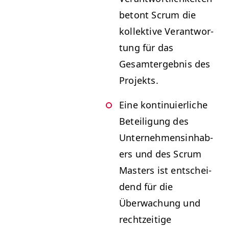
betont Scrum die
kollek­tive Ver­ant­wor­
tung für das
Gesamtergeb­nis des
Projekts.
Eine kon­tinuier­liche
Beteili­gung des
Unternehmensin­hab­
ers und des Scrum
Mas­ters ist entschei­
dend für die
Überwachung und
rechtzeit­ige