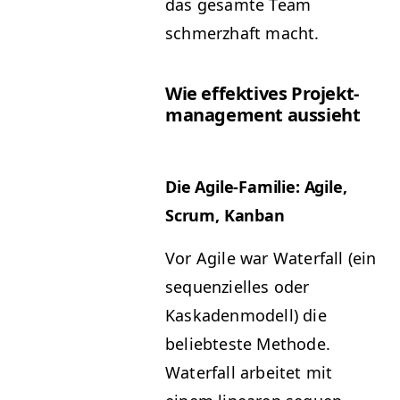
das gesamte Team
schmerzhaft macht.
Wie effek­tives Pro­jek­t­
man­age­ment aussieht
Die Agile-Fam­i­lie: Agile,
Scrum, Kanban
Vor Agile war Water­fall (ein
sequen­zielles oder
Kaskaden­mod­ell) die
beliebteste Meth­ode.
Water­fall arbeit­et mit