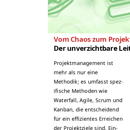
Vom Chaos zum Proje
Der unverzichtbare Lei
Pro­jek­t­man­age­ment ist
mehr als nur eine
Methodik; es umfasst spez­
i­fis­che Meth­o­d­en wie
Water­fall, Agile, Scrum und
Kan­ban, die entschei­dend
für ein effizientes Erre­ichen
der Pro­jek­tziele sind. Ein­