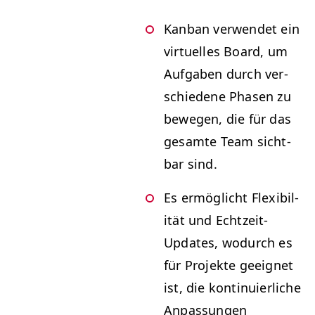
Kan­ban ver­wen­det ein
virtuelles Board, um
Auf­gaben durch ver­
schiedene Phasen zu
bewe­gen, die für das
gesamte Team sicht­
bar sind.
Es ermöglicht Flex­i­bil­
ität und Echtzeit-
Updates, wodurch es
für Pro­jek­te geeignet
ist, die kon­tinuier­liche
Anpas­sun­gen