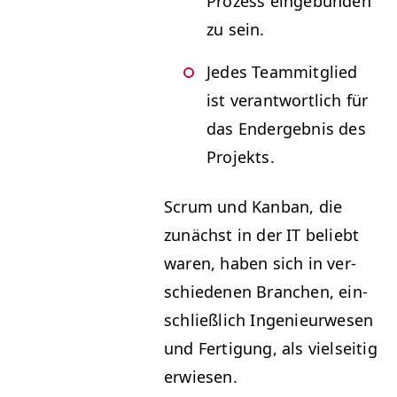
Prozess einge­bun­den
zu sein.
Jedes Team­mit­glied
ist ver­ant­wortlich für
das Endergeb­nis des
Projekts.
Scrum und Kan­ban, die
zunächst in der
IT
beliebt
waren, haben sich in ver­
schiede­nen Branchen, ein­
schließlich Inge­nieur­we­sen
und Fer­ti­gung, als viel­seit­ig
erwiesen.