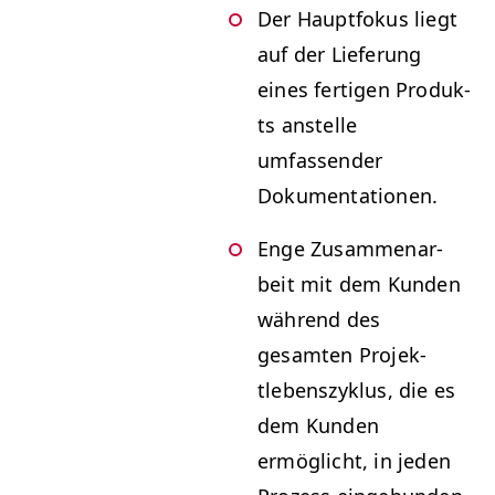
Der Haupt­fokus liegt
auf der Liefer­ung
eines fer­ti­gen Pro­duk­
ts anstelle
umfassender
Dokumentationen.
Enge Zusam­me­nar­
beit mit dem Kun­den
während des
gesamten Pro­jek­
tleben­szyk­lus, die es
dem Kun­den
ermöglicht, in jeden