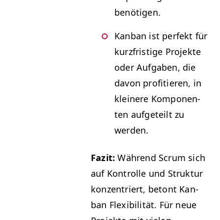
benötigen.
Kan­ban ist per­fekt für
kurzfristige Pro­jek­te
oder Auf­gaben, die
davon prof­i­tieren, in
kleinere Kom­po­nen­
ten aufgeteilt zu
werden.
Faz­it:
Während Scrum sich
auf Kon­trolle und Struk­tur
konzen­tri­ert, betont Kan­
ban Flex­i­bil­ität. Für neue