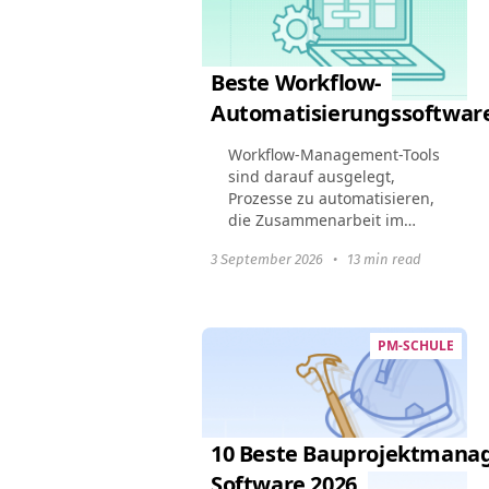
Beste Workflow-
Automatisierungssoftware
Workflow-Management-Tools
sind darauf ausgelegt,
Prozesse zu automatisieren,
die Zusammenarbeit im
Team zu verbessern und die
3 September 2026
•
13 min read
Gesamtproduktivität zu
steigern. Dieser Leitfaden
hebt die 10 besten
Workflow...
PM-SCHULE
10 Beste Bauprojektmana
Software 2026