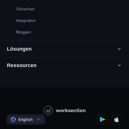
Sicherheit
Integration
Bloggen
Lösungen
Ressourcen
Digitale Marketingagenturen
PR / HR / Kreativ / Consulting
Support
Produktunternehmen
Wissensbasis
Bauwesen
Videounterricht
Staatliche / Soziale Projekte
Bedingungen
English
Projektmanagement
Partnerprogramm