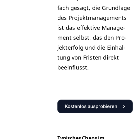
fach gesagt, die Grund­lage
des Pro­jek­t­man­age­ments
ist das effek­tive Man­age­
ment selb­st, das den Pro­
jek­ter­folg und die Ein­hal­
tung von Fris­ten direkt
beeinflusst.
Kostenlos ausprobieren
Typ­is­ches Chaos im