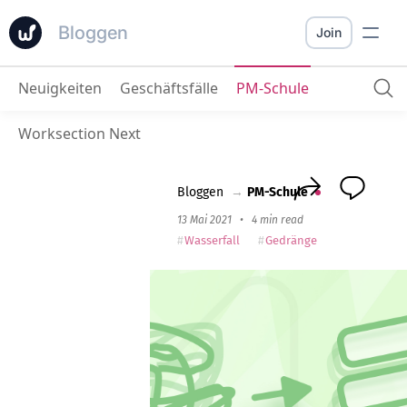
Bloggen
Join
Neuigkeiten
Geschäftsfälle
PM-Schule
Vom Chaos zum Projektmanagement
: Der 
Worksection Next
Bloggen
→
PM-Schule
13 Mai 2021
•
4 min read
Wasserfall
Gedränge