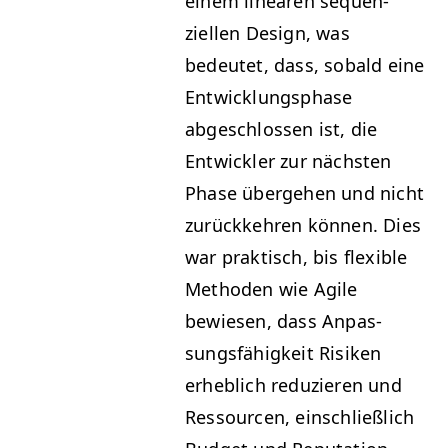
einem lin­earen sequen­
ziellen Design, was
bedeutet, dass, sobald eine
Entwick­lungsphase
abgeschlossen ist, die
Entwick­ler zur näch­sten
Phase überge­hen und nicht
zurück­kehren kön­nen. Dies
war prak­tisch, bis flex­i­ble
Meth­o­d­en wie Agile
bewiesen, dass Anpas­
sungs­fähigkeit Risiken
erhe­blich reduzieren und
Ressourcen, ein­schließlich