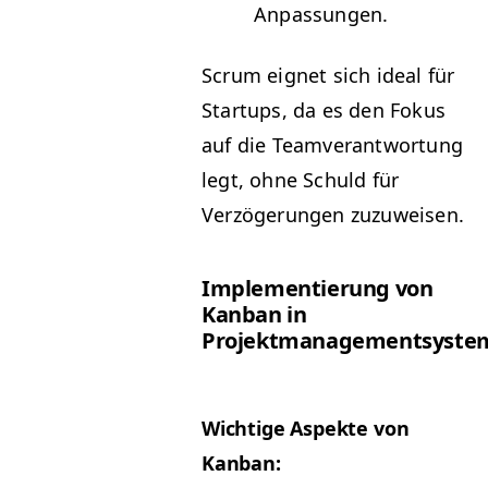
Anpassungen.
Scrum eignet sich ide­al für
Star­tups, da es den Fokus
auf die Teamver­ant­wor­tung
legt, ohne Schuld für
Verzögerun­gen zuzuweisen.
Imple­men­tierung von
Kan­ban in
Projektmanagementsyste
Wichtige Aspek­te von
Kanban: