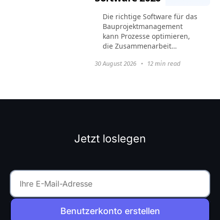
Die richtige Software für das
Bauprojektmanagement
kann Prozesse optimieren,
die Zusammenarbeit
verbessern und
30 August 2026
•
12 min read
sicherstellen, dass Projekte
pünktlich und im
Budgetrahmen
abgeschlossen werden.
Dieser Artikel...
Jetzt loslegen
Benutzerkonto erstellen