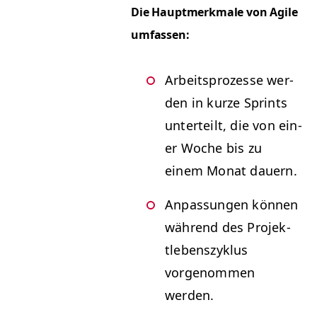
Die Haupt­merk­male von Agile
umfassen:
Arbeit­sprozesse wer­
den in kurze Sprints
unterteilt, die von ein­
er Woche bis zu
einem Monat dauern.
Anpas­sun­gen kön­nen
während des Pro­jek­
tleben­szyk­lus
vorgenom­men
werden.