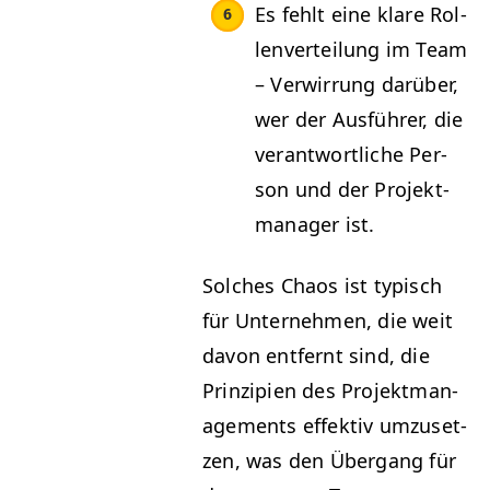
Es fehlt eine klare Rol­
len­verteilung im Team
– Ver­wirrung darüber,
wer der Aus­führer, die
ver­ant­wortliche Per­
son und der Pro­jek­t­
man­ag­er ist.
Solch­es Chaos ist typ­isch
für Unternehmen, die weit
davon ent­fer­nt sind, die
Prinzip­i­en des Pro­jek­t­man­
age­ments effek­tiv umzuset­
zen, was den Über­gang für