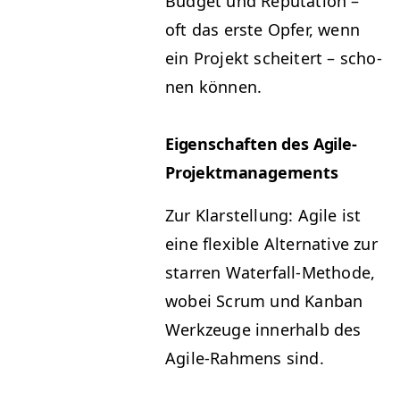
Bud­get und Rep­u­ta­tion –
oft das erste Opfer, wenn
ein Pro­jekt scheit­ert – scho­
nen können.
Eigen­schaften des Agile-
Projektmanagements
Zur Klarstel­lung: Agile ist
eine flex­i­ble Alter­na­tive zur
star­ren Water­fall-Meth­ode,
wobei Scrum und Kan­ban
Werkzeuge inner­halb des
Agile-Rah­mens sind.