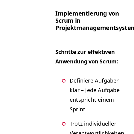
Imple­men­tierung von
Scrum in
Projektmanagementsyste
Schritte zur effek­tiv­en
Anwen­dung von Scrum:
Definiere Auf­gaben
klar – jede Auf­gabe
entspricht einem
Sprint.
Trotz indi­vidu­eller
Ver­ant­wortlichkeit­en