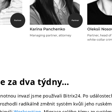
e za dva týdny…
­not­nou invazí jsme použí­vali Bitrix24. Po událostec
rozhodli radikál­ně změnit sys­tém kvůli jeho ruské­
bjevili
Work­sec­tion
. Migrace celého týmu ze sys­té­m