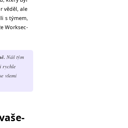
r věděl, ale
dli s týmem,
e Work­sec­
.
ině.
Náš tým
 rych­le
se vše­mi
 vaše­