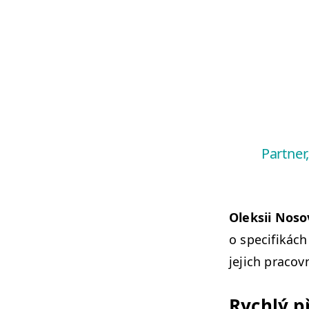
Partner
Olek­sii Noso
o speci­fikác
jejich pra­cov
Rych­lý p