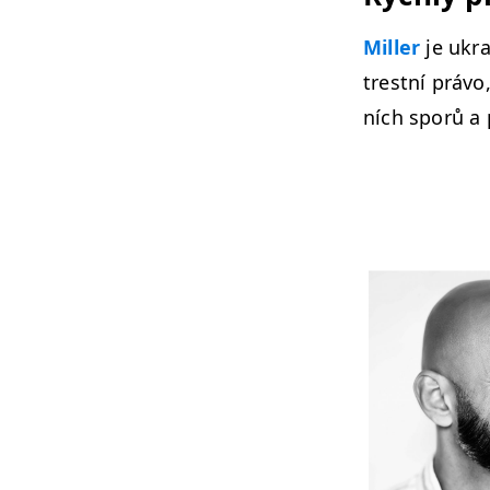
Miller
je ukra
trest­ní prá­v
ních sporů a