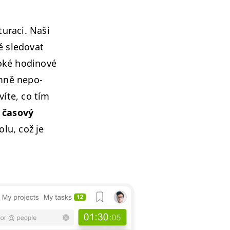
tu­raci. Naši
é sle­dovat
soké hodi­nové
m­ně nepo­
víte, co tím
a
časový
olu, což je