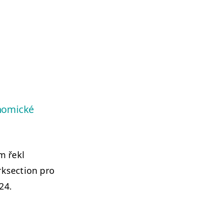
onomické
m řekl
­sec­tion pro
x24.