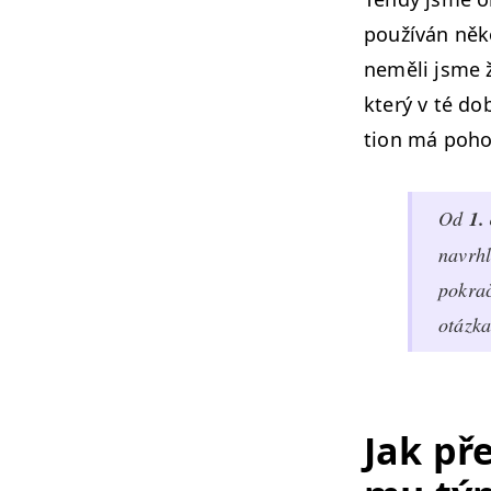
používán něko
neměli jsme ž
který v té do
tion má pohod
Od
1.
navrhl
pokrač
otázka
Jak př