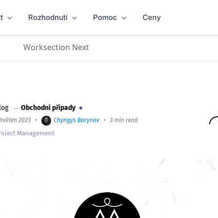
t
Rozhodnutí
Pomoc
Ceny
Worksection Next
trix24 za dva týdny
log
→
Obchodní případy
 květen 2023
•
Chyngys Barynov
•
3 min read
roject Management