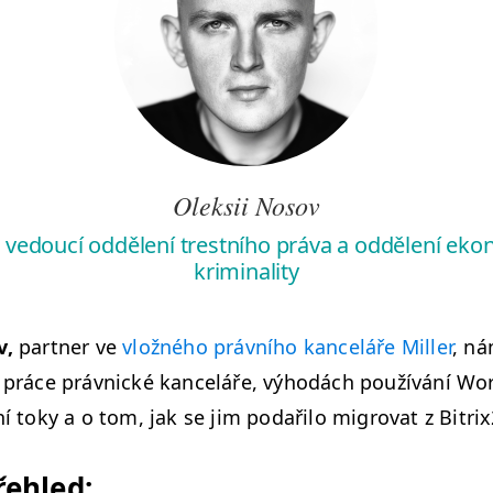
Oleksii Nosov
, vedoucí oddělení trestního práva a oddělení ek
kriminality
v,
part­ner ve
vložného právního kanceláře Miller
, ná
h práce právnické kanceláře, výhodách používání Work
­ní toky a o tom, jak se jim podaři­lo migrovat z Bitri
řehled: