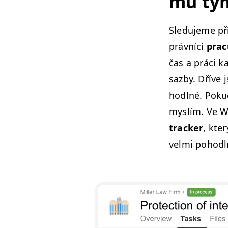
mu tý
Sle­du­jeme př
právní­ci
prac
čas a prá­ci 
saz­by. Dříve
hodl­né. Pokud
mys­lím. Ve 
track­er
, kte
vel­mi pohodl­