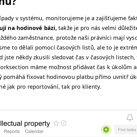
mu?
í­pady v sys­té­mu, mon­i­toru­jeme je a zajišťu­jeme fak­
u­jí na hodi­nové bázi,
takže je pro nás vel­mi důležit
každého zaměst­nance, pro­tože naši právní­ci mají vy
 jsme to dělali pomocí časových listů, ale to je extré
 jste někdy zkusili sle­dovat čas v časových lis­tech, 
Work­sec­tion máme možnost přidá­vat čas k úkolům 
rý pomáhá fixo­vat hodi­novou plat­bu pří­mo uvnitř úk
né jak pro repor­tování, tak pro klienty.