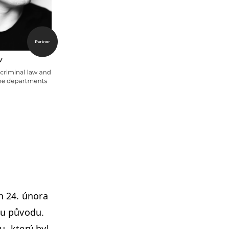
h 24. úno­ra
mu půvo­du.
u, který byl