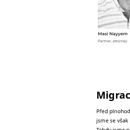
Migrac
Před plno­hod
jsme se však 
Tehdy jsme o