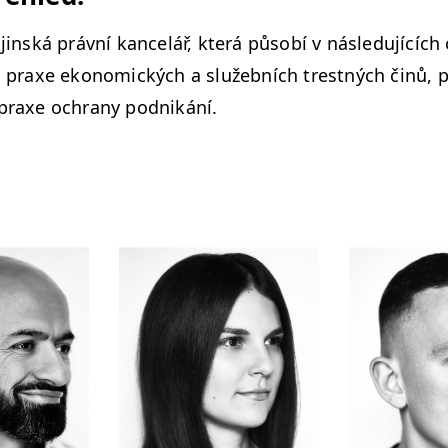
­jin­ská právní kancelář, která působí v násle­du­jících
o, praxe eko­nom­ick­ých a služeb­ních trest­ných činů,
 praxe ochrany podnikání.