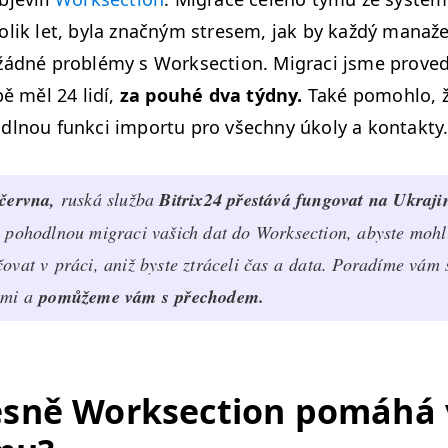
­lik let, byla značným stre­sem, jak by každý man­aže
ád­né prob­lémy s Work­sec­tion. Migraci jsme prove
bě měl 24 lidí,
za pouhé dva týd­ny.
Také pomoh­lo, ž
l­nou funkci impor­tu pro všech­ny úkoly a kontakty
 červ­na,
ruská služ­ba
Bitrix24 přestává fun­go­vat na Ukra­j
 pohodl­nou migraci vašich dat do Work­sec­tion, abyste mohli
o­vat v prá­ci, aniž byste ztráceli čas a data. Poradíme vám 
­mi a
pomůžeme vám s přechodem.
es­ně Work­sec­tion pomáhá