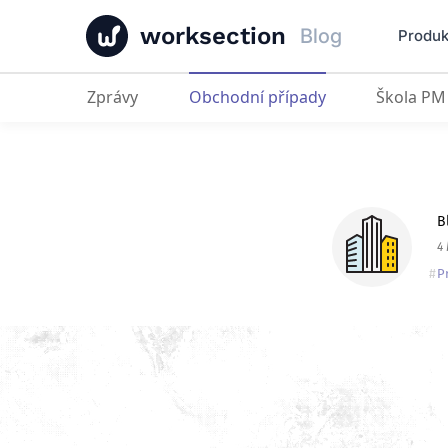
worksection
Blog
Produk
Zprávy
Obchodní případy
Škola PM
Miller
: Jak právníci migrovali z Bi
B
4
P